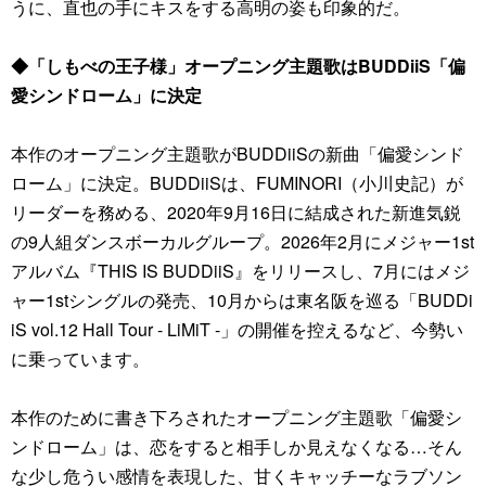
うに、直也の手にキスをする高明の姿も印象的だ。
◆「しもべの王子様」オープニング主題歌はBUDDiiS「偏
愛シンドローム」に決定
本作のオープニング主題歌がBUDDiiSの新曲「偏愛シンド
ローム」に決定。BUDDiiSは、FUMINORI（小川史記）が
リーダーを務める、2020年9月16日に結成された新進気鋭
の9人組ダンスボーカルグループ。2026年2月にメジャー1st
アルバム『THIS IS BUDDiiS』をリリースし、7月にはメジ
ャー1stシングルの発売、10月からは東名阪を巡る「BUDDi
iS vol.12 Hall Tour - LiMiT -」の開催を控えるなど、今勢い
に乗っています。
本作のために書き下ろされたオープニング主題歌「偏愛シ
ンドローム」は、恋をすると相手しか見えなくなる…そん
な少し危うい感情を表現した、甘くキャッチーなラブソン