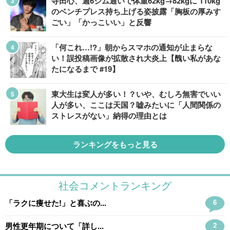
寺田心、週6ジム通いで体重62kg→82kgに 110kg
のベンチプレス持ち上げる姿披露「胸板の厚みす
ごい」「かっこいい」と反響
「何これ…!?」朝からスマホの通知が止まらな
い！誤投稿画像が拡散され大炎上【醜い私があな
たになるまで #19】
東大生は変人が多い！？いや、むしろ無害でいい
人が多い、ここは天国？嘘みたいに「人間関係の
ストレスがない」納得の理由とは
ランキングをもっと見る