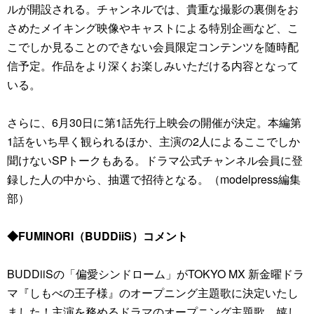
ルが開設される。チャンネルでは、貴重な撮影の裏側をお
さめたメイキング映像やキャストによる特別企画など、こ
こでしか見ることのできない会員限定コンテンツを随時配
信予定。作品をより深くお楽しみいただける内容となって
いる。
さらに、6月30日に第1話先行上映会の開催が決定。本編第
1話をいち早く観られるほか、主演の2人によるここでしか
聞けないSPトークもある。ドラマ公式チャンネル会員に登
録した人の中から、抽選で招待となる。（modelpress編集
部）
◆FUMINORI（BUDDiiS）コメント
BUDDiiSの「偏愛シンドローム」がTOKYO MX 新金曜ドラ
マ『しもべの王子様』のオープニング主題歌に決定いたし
ました！主演を務めるドラマのオープニング主題歌…嬉し