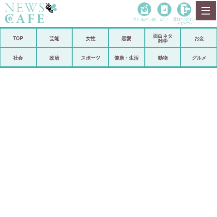
当たる占い師
占い
登録•
ログイン
マイルーム
面白ネタ
ホーム
TOP
芸能
女性
恋愛
お金
雑学
社会
政治
社会
政治
スポーツ
健康・生活
動物
グルメ
経済
海外
芸能
スポーツ
恋愛
ビックリ
コメントポスト
アリ／ナシ
リリース
ショップ
登録・ログイン/マイルーム