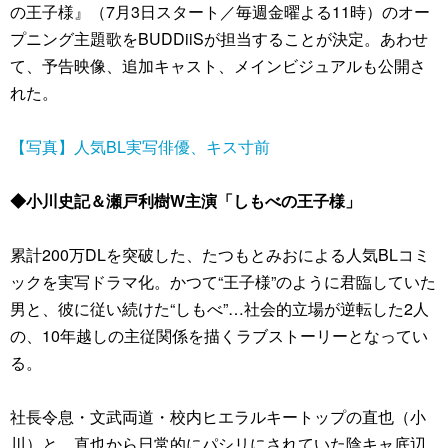
の王子様』（7月3日スタート／毎週金曜よる11時）のオー
プニング主題歌をBUDDiiSが担当することが決定。あわせ
て、予告映像、追加キャスト、メインビジュアルも公開さ
れた。
【写真】人気BL実写俳優、キス寸前
◆小川史記＆瀬戸利樹W主演「しもべの王子様」
累計200万DLを突破した、たつもとみおによる人気BLコミ
ックを実写ドラマ化。かつて“王子様”のように君臨していた
男と、彼に従い続けた“しもべ”…社会的立場が逆転した2人
の、10年越しの主従関係を描くラブストーリーとなってい
る。
社長令息・文武両道・校内ヒエラルキートップの直也（小
川）と、直也から日常的にパシリにされていた陰キャ底辺