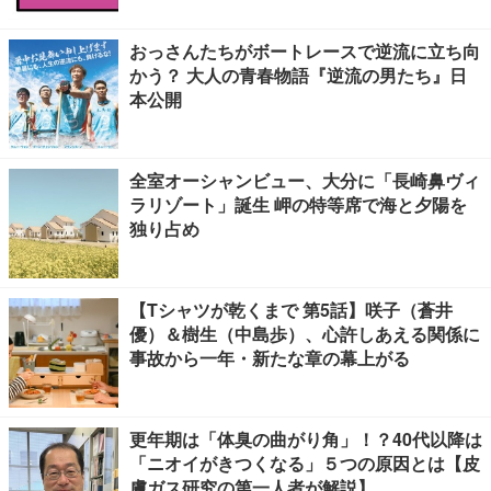
おっさんたちがボートレースで逆流に立ち向
かう？ 大人の青春物語『逆流の男たち』日
本公開
全室オーシャンビュー、大分に「長崎鼻ヴィ
ラリゾート」誕生 岬の特等席で海と夕陽を
独り占め
【Tシャツが乾くまで 第5話】咲子（蒼井
優）＆樹生（中島歩）、心許しあえる関係に
事故から一年・新たな章の幕上がる
更年期は「体臭の曲がり角」！？40代以降は
「ニオイがきつくなる」５つの原因とは【皮
膚ガス研究の第一人者が解説】