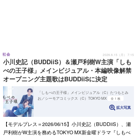
社会
2026.6.15（月） 7:15
小川史記（BUDDiiS）＆瀬戸利樹W主演「しも
べの王子様」メインビジュアル・本編映像解禁
オープニング主題歌はBUDDiiSに決定
「しもべの王子様」メインビジュアル（C）たつもとみ
お／シーモアコミックス（C）TOKYO MX
全 1 枚
拡大写真
【モデルプレス＝2026/06/15】小川史記（BUDDiiS）、瀬
戸利樹がW主演を務めるTOKYO MX新金曜ドラマ『しもべ