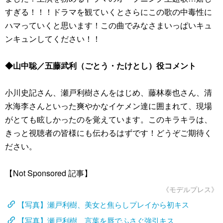
すぎる！！！ドラマを観ていくとさらにこの歌の中毒性に
ハマっていくと思います！この曲でみなさまいっぱいキュ
ンキュンしてください！！
◆山中聡／五藤武利（ごとう・たけとし）役コメント
小川史記さん、瀬戸利樹さんをはじめ、藤林泰也さん、清
水海李さんといった爽やかなイケメン達に囲まれて、現場
がとても眩しかったのを覚えています。このキラキラは、
きっと視聴者の皆様にも伝わるはずです！どうぞご期待く
ださい。
【Not Sponsored 記事】
《モデルプレス》
【写真】瀬戸利樹、美女と焦らしプレイから初キス
【写真】瀬戸利樹、言葉を唇でふさぐ強引キス