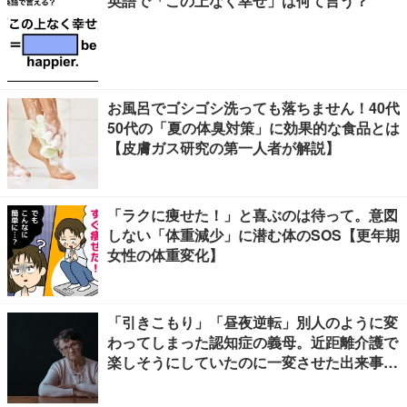
英語で「この上なく幸せ」は何て言う？
お風呂でゴシゴシ洗っても落ちません！40代
50代の「夏の体臭対策」に効果的な食品とは
【皮膚ガス研究の第一人者が解説】
「ラクに痩せた！」と喜ぶのは待って。意図
しない「体重減少」に潜む体のSOS【更年期
女性の体重変化】
「引きこもり」「昼夜逆転」別人のように変
わってしまった認知症の義母。近距離介護で
楽しそうにしていたのに一変させた出来事と
は