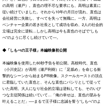
の高明（瀬戸）。直也の理不尽な要求にも、高明は素直に
従い続けていました。それから10年の月日が流れ、直也は
会社経営に失敗し、すべてを失って無職に。一方、高明は
ベンチャー企業の若き社長として成功を収め、2人の社会的
立場は完全に逆転…しかし高明は今も直也のそばで“しも
べ”のように尽くし続けていて―。
◆「しもべの王子様」本編映像初公開
本編映像を使用した60秒予告を初公開。高校時代、直也
（小川史記）が高明（瀬戸利樹）に「足舐め」を命じる衝
撃的なシーンから始まるPR映像。スクールカーストの頂点
に君臨していた直也と、そんな直也にパシリとして従って
いた高明。大人になり社会的立場は逆転しても、そのいび
つな主従関係は続いていて…「俺の幸せは、直也の望みを
叶えることだ」──まるで王子様に忠誠を誓う“しもべ”のよ