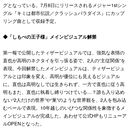
グとなっている。7月8日にリリースされるメジャー1stシン
グル『キミは都市伝説／クラッシュパラダイス』にカップ
リング曲として収録予定。
◆「しもべの王子様」メインビジュアル解禁
第一報で公開したティザービジュアルでは、強気な表情の
直也が高明のネクタイを引っ張る姿で、2人の“主従関係”を
表現。今回解禁したメインビジュアルは、ティザービジュ
アルとは印象を変え、高明が優位にも見えるビジュアル
に。直也は高明なしでは生きられず、一方で直也に従う高
明もまた、直也に執着し縛りつけている…？誰も入り込め
ない“2人だけの世界”や“巣”のような世界観を、2人を包み込
むベールで表現。10年越しのいびつな関係性を象徴するメ
インビジュアルが完成した。あわせて公式HPもリニューア
ルOPENとなった。