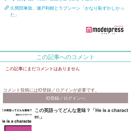
久間田琳加、瀬戸利樹とラブシーン「かなり恥ずかしかっ
た」
この英語ってどんな意味？「He is a charact
er.」