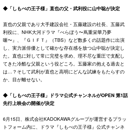
◆「しもべの王子様」直也の父・武利役に山中聡が決定
直也の父親であり大手建設会社・五藤建設の社長、五藤武
利役に、NHK大河ドラマ『べらぼう〜蔦重栄華乃夢
噺〜』、『ＧＩＦＴ』（TBS）など数多くの話題作に出演
し、実力派俳優として確かな存在感を放つ山中聡が決定し
た。直也に対して常に完璧を求め、理不尽な重圧で支配し
てきた冷酷な父親という役どころ。五藤家の抱える過去と
は…？そして武利が直也と高明にどんな試練をもたらすの
か、目が離せない。
◆「しもべの王子様」ドラマ公式チャンネルがOPEN 第1話
先行上映会の開催が決定
6月15日、株式会社KADOKAWAグループが運営するプラッ
トフォーム内に、ドラマ『しもべの王子様』公式チャンネ