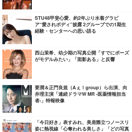
感慨深い」の声
STU48甲斐心愛、約2年ぶり水着グラビ
ア“愛されボディ”披露 2グループでの1期生
経験・センターへの思い語る
西山茉希、幼少期の写真公開「すでにポーズ
がモデルみたい」「面影ある」と反響
要潤＆正門良規（Aぇ！group）ら出演、向
井理主演「連続ドラマW MR -医薬情報担当
者-」特報映像
「今日好き」表すみれ、美肩際立つノースリ
姿に熱視線「心奪われる美しさ」「どの写真