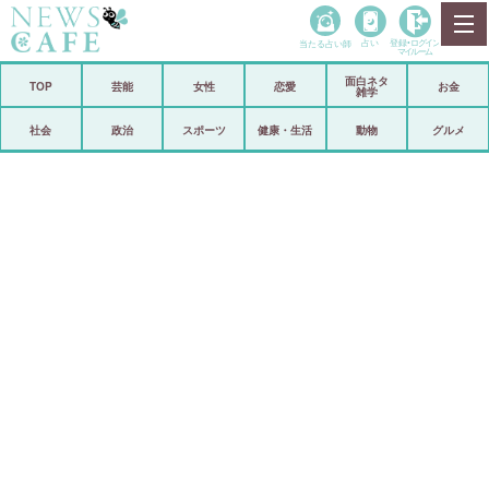
当たる占い師
占い
登録•
ログイン
マイルーム
面白ネタ
ホーム
TOP
芸能
女性
恋愛
お金
雑学
社会
政治
社会
政治
スポーツ
健康・生活
動物
グルメ
経済
海外
芸能
スポーツ
恋愛
ビックリ
コメントポスト
アリ／ナシ
リリース
ショップ
登録・ログイン/マイルーム