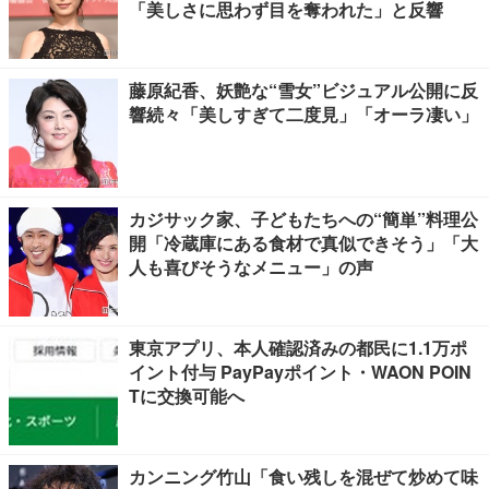
「美しさに思わず目を奪われた」と反響
藤原紀香、妖艶な“雪女”ビジュアル公開に反
響続々「美しすぎて二度見」「オーラ凄い」
カジサック家、子どもたちへの“簡単”料理公
開「冷蔵庫にある食材で真似できそう」「大
人も喜びそうなメニュー」の声
東京アプリ、本人確認済みの都民に1.1万ポ
イント付与 PayPayポイント・WAON POIN
Tに交換可能へ
カンニング竹山「食い残しを混ぜて炒めて味