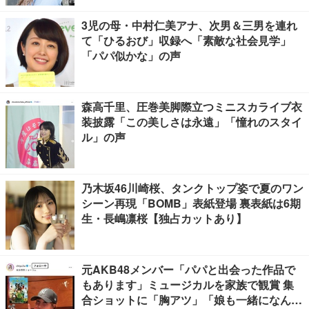
3児の母・中村仁美アナ、次男＆三男を連れ
て「ひるおび」収録へ「素敵な社会見学」
「パパ似かな」の声
森高千里、圧巻美脚際立つミニスカライブ衣
装披露「この美しさは永遠」「憧れのスタイ
ル」の声
乃木坂46川崎桜、タンクトップ姿で夏のワン
シーン再現「BOMB」表紙登場 裏表紙は6期
生・長嶋凛桜【独占カットあり】
元AKB48メンバー「パパと出会った作品で
もあります」ミュージカルを家族で観賞 集
合ショットに「胸アツ」「娘も一緒になんて