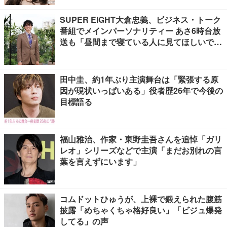
SUPER EIGHT大倉忠義、ビジネス・トーク
番組でメインパーソナリティー あさ6時台放
送も「昼間まで寝ている人に見てほしいで
す」
田中圭、約1年ぶり主演舞台は「緊張する原
因が現状いっぱいある」役者歴26年で今後の
目標語る
福山雅治、作家・東野圭吾さんを追悼「ガリ
レオ」シリーズなどで主演「まだお別れの言
葉を言えずにいます」
コムドットひゅうが、上裸で鍛えられた腹筋
披露「めちゃくちゃ格好良い」「ビジュ爆発
してる」の声