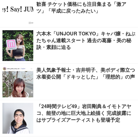
歓喜 チケット価格にも注目集まる「激ア
ツ」「平成に戻ったみたい」
六本木「UNJOUR TOKYO」キャバ嬢・ねぶ
たちゃん連載スタート 過去の葛藤・美の秘
訣・素顔に迫る
美人気象予報士・吉井明子、美ボディ際立つ
水着姿公開「ドキッとした」「理想的」の声
「24時間テレビ49」岩田剛典＆イモトアヤ
コ、能登の地に巨大地上絵描く 完成披露に
はサプライズアーティストも登場予定