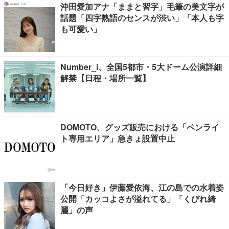
沖田愛加アナ「ままと習字」毛筆の美文字が
話題「四字熟語のセンスが渋い」「本人も字
も可愛い」
Number_i、全国5都市・5大ドーム公演詳細
解禁【日程・場所一覧】
DOMOTO、グッズ販売における「ペンライ
ト専用エリア」急きょ設置中止
「今日好き」伊藤愛依海、江の島での水着姿
公開「カッコよさが溢れてる」「くびれ綺
麗」の声