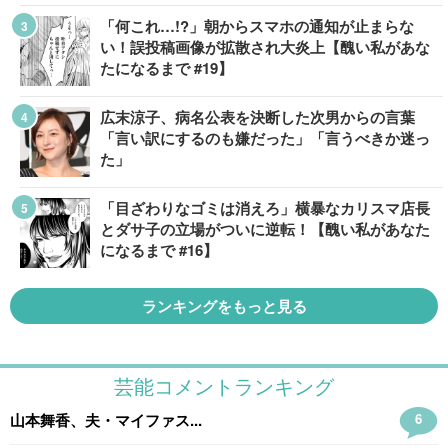
「何これ…!?」朝からスマホの通知が止まらな
い！誤投稿画像が拡散され大炎上【醜い私があな
たになるまで #19】
広末涼子、病名公表を決断した次男からの言葉
「言い訳にするのも嫌だった」「言うべきか迷っ
た」
「目ざわりなゴミは消えろ」横暴なカリスマ店長
とダサ子の立場がついに逆転！【醜い私があなた
になるまで #16】
ランキングをもっと見る