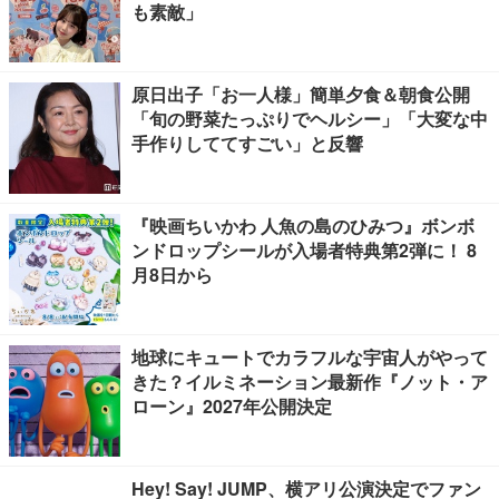
も素敵」
原日出子「お一人様」簡単夕食＆朝食公開
「旬の野菜たっぷりでヘルシー」「大変な中
手作りしててすごい」と反響
『映画ちいかわ 人魚の島のひみつ』ボンボ
ンドロップシールが入場者特典第2弾に！ 8
月8日から
地球にキュートでカラフルな宇宙人がやって
きた？イルミネーション最新作『ノット・ア
ローン』2027年公開決定
Hey! Say! JUMP、横アリ公演決定でファン