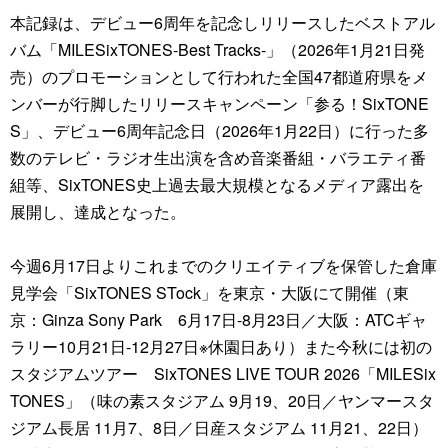
本記録は、デビュー6周年を記念しリリースしたベストアル
バム「MILESixTONES-Best Tracks-」（2026年1月21日発
売）のプロモーションとして行われた全国47都道府県をメ
ンバーが行脚したリリースキャンペーン「参る！SixTONE
S」、デビュー6周年記念日（2026年1月22日）に行った多
数のテレビ・ラジオ生出演を含め音楽番組・バラエティ番
組等、SixTONES史上過去最大規模となるメディア露出を
展開し、達成となった。
今週6月17日よりこれまでのクリエイティブを保管した倉庫
見学会「SixTONES STock」を東京・大阪にて開催（東
京：Ginza Sony Park 6月17日-8月23日／大阪：ATCギャ
ラリー10月21日-12月27日※休園日あり）また今秋には初の
スタジアムツアー SixTONES LIVE TOUR 2026「MILESix
TONES」（味の素スタジアム 9月19、20日／ヤンマースタ
ジアム長居 11月7、8日／日産スタジアム 11月21、22日）