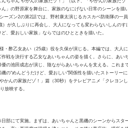
しんちゃん やかんの家族だゾ！」（以下、「やかんの家族だゾ
ゃん」の野原家を舞台に、家族のなにげない日常のシーンを描
シーズン2の第2話では、野村康太演じるカスカベ防衛隊の一
5歳）が久しぶりに再会し、大人になっても変わらないしんのす
けど、愛おしい家族」ならではのひとときを描いた。
様・酢乙女あい（25歳）役を久保が演じる。本編では、大人
ズ作戦を決行する乙女なあいちゃんの姿を描く。さらに、あい
俳優の池田成志が演じ、陰ながらあいちゃんを支える。これま
磯の“めんどうだけど、愛おしい”関係性を描いたストーリー
やかんの家族だゾ！」篇（30秒）をテレビアニメ「クレヨン
より放映する。
春日部にて実施。まずは、あいちゃんと黒磯のシーンからスタ