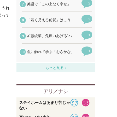
くうれ
言って