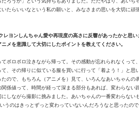
るだろうか」という気持ちもありました。ただやはり、あいち
にいたらいいなという私の願いと、みなさまの思いを大切に頑
、クレヨンしんちゃん愛や再現度の高さに反響があったかと思い
アニメを意識して大切にしたポイントを教えてください。
ってボロボロ泣きながら帰って。その感動が忘れられなくって
って、その帰りに似ている服を買いに行って「着よう！」と思
ったので、もちろん（アニメを）見て、いろんなあいちゃんの
の関係値って、時間が経って深まる部分もあれば、変わらない
切にしながら撮影に挑みました。あいちゃんの一番変わらない
ていうのはきっとずっと変わっていないんだろうなと思ったの
。