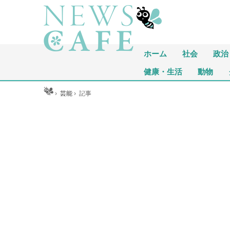
ホーム
社会
政治
健康・生活
動物
ホーム
›
芸能
›
記事