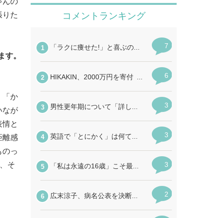
ゃんの
張りた
ます。
、「か
いなが
表情と
距離感
ものっ
で、そ