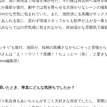
包み、高い再現度で現場を沸かせた。その後は商店街へ場所を
なか撮影が進行。劇中では雨を降らせる大掛かりなシーンの撮
和やかな空気に包まれていた。また、池田演じる黒磯がサック
さあふれる姿に、思わず現場スタッフからも歓声が上がる一幕
並みならではの空気感に包まれながら、終始温かな雰囲気で撮
ッキリ”も敢行。池田が、役柄の黒磯さながらにそっと背後か
保さんは「え！！ウソ！？黒磯！！ちょっと〜（笑）」と驚き
ess編集部）
と聞いたとき、率直にどんな気持ちでしたか？
ぱり私自身もあいちゃんがすごく大好きな存在でしたし、実際