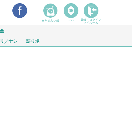
占い
登録・ログイン
当たる占い師
マイルーム
金
リ／ナシ
語り場