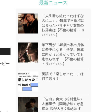
最新ニュース
「人生勝ち組だったはずな
のに…」。45歳で不倫沼に
はまったバリキャリ女性の
転落劇は【不倫の精算 ・リ
バイバル】
年下男が「45歳の私の身体
に夢中になる」快楽。破滅
に向かうと分かっていても
逃れられず…【不倫の精算
ービー
・リバイバル】
英語で「楽しかった！」は
何て言う？
「告白」爽太（松村北斗）
＆麻里子（岡崎紗絵）が急
接近 恋が大きく動き出す