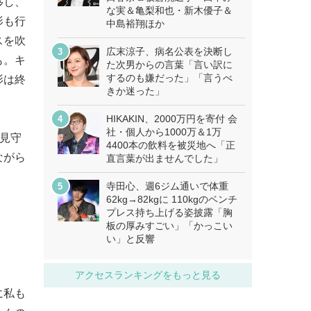
移し、
な実＆亀梨和也・新木優子＆
影も行
中島裕翔ほか
スを吹
広末涼子、病名公表を決断し
も。キ
た次男からの言葉「言い訳に
するのも嫌だった」「言うべ
影は終
きか迷った」
HIKAKIN、2000万円を寄付 会
社・個人から1000万＆1万
ら見守
4400本の飲料を被災地へ「正
ながら
直言葉が出ませんでした」
寺田心、週6ジム通いで体重
62kg→82kgに 110kgのベンチ
プレス持ち上げる姿披露「胸
板の厚みすごい」「かっこい
い」と反響
アクセスランキングをもっと見る
に私も