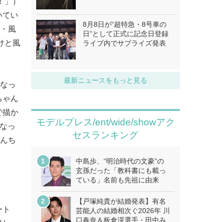
！」）
いてい
8月8日が“超特急・8号車の
員・風
日”として正式に記念日登録
けと風
ライブ内でサプライズ発表
最新ニュースをもっと見る
になっ
ちゃん
で描か
モデルプレス/ent/wide/showアク
になっ
セスランキング
しんち
中島歩、“明治時代の文豪”の
玄孫だった「教科書にも載っ
ている」名前も先祖に由来
【戸塚純貴が結婚発表】有名
ート
芸能人の結婚相次ぐ2026年 川
口春奈＆板倉滉選手・田中み