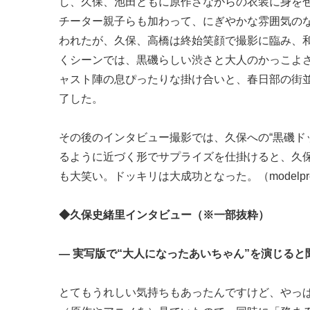
し、久保、池田ともに原作さながらの衣装に身を
チーター親子らも加わって、にぎやかな雰囲気の
われたが、久保、高橋は終始笑顔で撮影に臨み、
くシーンでは、黒磯らしい渋さと大人のかっこよ
ャスト陣の息ぴったりな掛け合いと、春日部の街
了した。
その後のインタビュー撮影では、久保への“黒磯ド
るように近づく形でサプライズを仕掛けると、久
も大笑い。ドッキリは大成功となった。（modelpr
◆久保史緒里インタビュー（※一部抜粋）
— 実写版で“大人になったあいちゃん”を演じる
とてもうれしい気持ちもあったんですけど、やっ