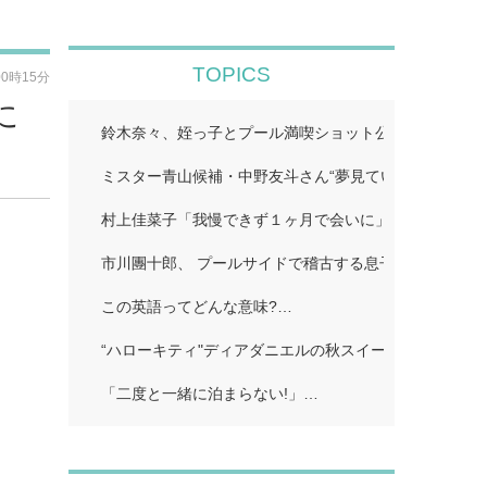
TOPICS
00時15分
に
鈴木奈々、姪っ子とプール満喫ショット公開「仲良しす
ミスター青山候補・中野友斗さん“夢見ていた賞受賞に感
村上佳菜子「我慢できず１ヶ月で会いに」…
市川團十郎、 プールサイドで稽古する息子の姿公開に
この英語ってどんな意味?…
“ハローキティ"ディアダニエルの秋スイーツビュッフェ
「二度と一緒に泊まらない!」…