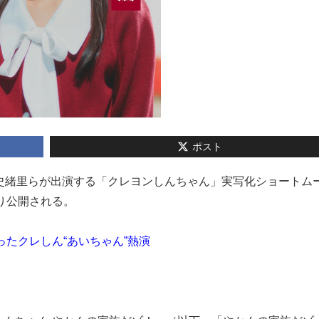
ポスト
の久保史緒里らが出演する「クレヨンしんちゃん」実写化ショートム
り公開される。
ったクレしん“あいちゃん”熱演