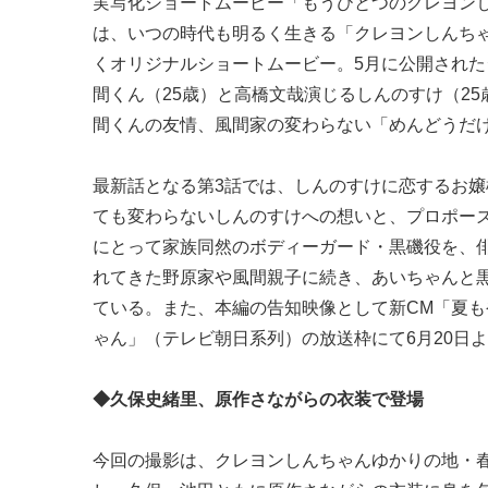
実写化ショートムービー「もうひとつのクレヨン
は、いつの時代も明るく生きる「クレヨンしんち
くオリジナルショートムービー。5月に公開された
間くん（25歳）と高橋文哉演じるしんのすけ（2
間くんの友情、風間家の変わらない「めんどうだ
最新話となる第3話では、しんのすけに恋するお嬢
ても変わらないしんのすけへの想いと、プロポー
にとって家族同然のボディーガード・黒磯役を、
れてきた野原家や風間親子に続き、あいちゃんと黒
ている。また、本編の告知映像として新CM「夏も
ゃん」（テレビ朝日系列）の放送枠にて6月20日
◆久保史緒里、原作さながらの衣装で登場
今回の撮影は、クレヨンしんちゃんゆかりの地・