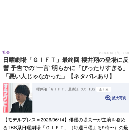
社会
2026.6.15（月） 0:00
日曜劇場「ＧＩＦＴ」最終回 櫻井翔の登場に反
響 予告での“一言”明らかに「ぴったりすぎる」
「悪い人じゃなかった」【ネタバレあり】
櫻井翔「ＧＩＦＴ」最終話（C）TBS
全 1 枚
拡大写真
【モデルプレス＝2026/06/14】俳優の堤真一が主演を務め
るTBS系日曜劇場「ＧＩＦＴ」（毎週日曜よる9時〜）の最