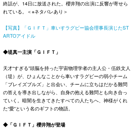
終話が、14日に放送された。櫻井翔の出演に反響が寄せら
れている。＜※ネタバレあり＞
【写真】「ＧＩＦＴ」車いすラグビー協会理事長演じたST
ARTOアイドル
◆堤真一主演「ＧＩＦＴ」
天才“すぎる”頭脳を持った宇宙物理学者の主人公・伍鉄文人
（堤）が、ひょんなことから車いすラグビーの弱小チーム
「ブレイズブルズ」と出会い、チームに立ちはだかる難問
の答えを導き出しながら、自身の抱える難問とも向き合っ
ていく。暗闇を生きてきたすべての人たちへ、神様がくれ
た“愛”という名のギフトの物語。
◆「ＧＩＦＴ」櫻井翔が登場