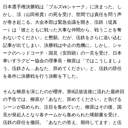
日本選手権決勝戦は「ブルズvsシャーク」に決まった。し
かし、涼（山田裕貴）の死を受け、世間では責任を問う声
が巻き起こる。大会本部は緊急会議を開き、伍鉄（堤真
一）は「彼とともに戦った大事な仲間から、戦うことを奪
わないでください」と懇願。だが、伍鉄をさらに追い込む
記事が出てしまい、決勝戦は中止の危機に。しかし、シャ
ークのヘッドコーチ・国見（安田顕）の一言を受け、日本
車いすラグビー協会の理事長・柳原は「ではこうしましょ
う。伍鉄さん…あなた、辞めてください」と、伍鉄の辞任
を条件に決勝戦を行う決断を下した。
そんな柳原を演じたのが櫻井。第9話放送後に流れた最終回
の予告では、柳原が「あなた、辞めてください」と告げる
シーンが収められ、注目を集めていた。柳原はその後、国
見が発起人となり各チームから集められた嘆願書を受け、
伍鉄の辞任を撤回。「あなたの答え、期待してます」と伍