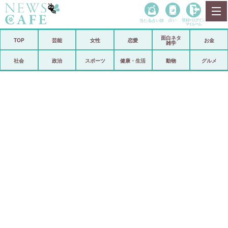
当たる占い師
占い
登録•
ログイン
マイルーム
面白ネタ
ホーム
TOP
芸能
女性
恋愛
お金
雑学
社会
政治
社会
政治
スポーツ
健康・生活
動物
グルメ
経済
海外
芸能
スポーツ
恋愛
ビックリ
コメントポスト
アリ／ナシ
リリース
ショップ
登録・ログイン/マイルーム