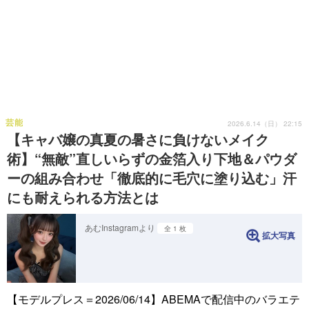
芸能
2026.6.14（日） 22:15
【キャバ嬢の真夏の暑さに負けないメイク
術】“無敵”直しいらずの金箔入り下地＆パウダ
ーの組み合わせ「徹底的に毛穴に塗り込む」汗
にも耐えられる方法とは
あむInstagramより
全 1 枚
拡大写真
【モデルプレス＝2026/06/14】ABEMAで配信中のバラエテ