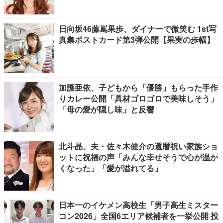
日向坂46藤嶌果歩、ダイナーで微笑む 1st写
真集ポストカード第3弾公開【果実の歩幅】
加護亜依、子どもから「優勝」もらった手作
りカレー公開「具材ゴロゴロで美味しそう」
「母の愛が隠し味」と反響
北斗晶、夫・佐々木健介の還暦祝い家族ショ
ットに祝福の声「みんな幸せそうで心が温か
くなった」「愛が溢れてる」
日本一のイケメン高校生「男子高生ミスター
コン2026」全国6エリア候補者を一挙公開 投