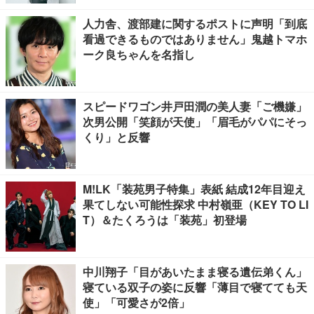
人力舎、渡部建に関するポストに声明「到底
看過できるものではありません」鬼越トマホ
ーク良ちゃんを名指し
スピードワゴン井戸田潤の美人妻「ご機嫌」
次男公開「笑顔が天使」「眉毛がパパにそっ
くり」と反響
M!LK「装苑男子特集」表紙 結成12年目迎え
果てしない可能性探求 中村嶺亜（KEY TO LI
T）＆たくろうは「装苑」初登場
中川翔子「目があいたまま寝る遺伝弟くん」
寝ている双子の姿に反響「薄目で寝てても天
使」「可愛さが2倍」