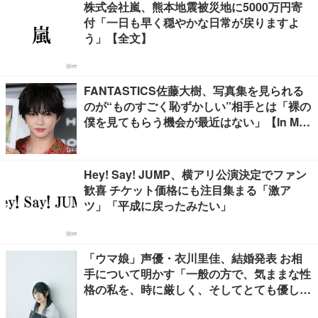
株式会社嵐、熊本地震被災地に5000万円寄
付「一日も早く穏やかな日常が戻りますよ
う」【全文】
FANTASTICS佐藤大樹、写真集を見られる
のが“ものすごく恥ずかしい”相手とは「裸の
僕を見てもらう機会が最近はない」【In Moti
on】
Hey! Say! JUMP、横アリ公演決定でファン
歓喜 チケット価格にも注目集まる「激ア
ツ」「平成に戻ったみたい」
「ウマ娘」声優・衣川里佳、結婚発表 お相
手について明かす「一般の方で、気ままな性
格の私を、時に厳しく、そしてとても優し
く、全力でサポートしてくれる方です」