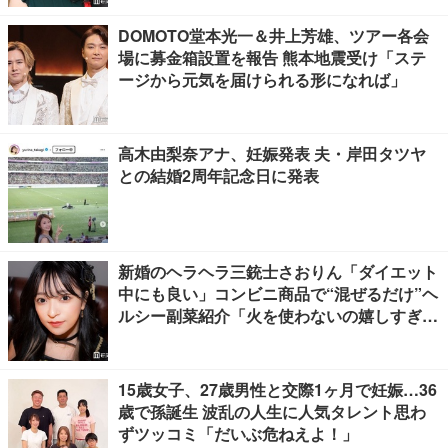
DOMOTO堂本光一＆井上芳雄、ツアー各会
場に募金箱設置を報告 熊本地震受け「ステ
ージから元気を届けられる形になれば」
高木由梨奈アナ、妊娠発表 夫・岸田タツヤ
との結婚2周年記念日に発表
新婚のヘラヘラ三銃士さおりん「ダイエット
中にも良い」コンビニ商品で“混ぜるだけ”ヘ
ルシー副菜紹介「火を使わないの嬉しすぎ
る」「タンパク質たっぷりで最高」の声
15歳女子、27歳男性と交際1ヶ月で妊娠…36
歳で孫誕生 波乱の人生に人気タレント思わ
ずツッコミ「だいぶ危ねえよ！」