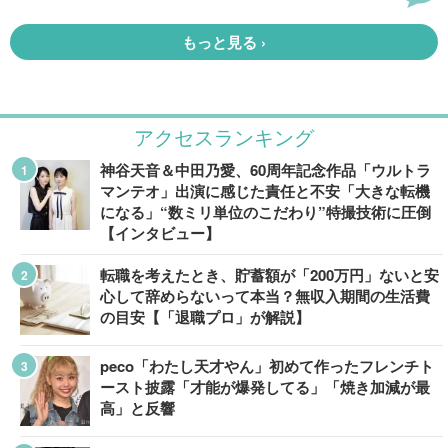
アクセスランキング
神谷天音＆中田乃愛、60周年記念作品「ウルトラ
マンテオ」出演に感じた責任と不安「大きな転機
になる」“数ミリ単位のこだわり”特撮技術に圧倒
【インタビュー】
転職を考えたとき、貯蓄額が「200万円」ないと安
心して辞めらないって本当？無収入期間の生活費
の目安【「退職プロ」が解説】
peco「わたし天才やん」初めて作ったフレンチト
ースト披露「才能が爆発してる」「焼き加減が最
高」と反響