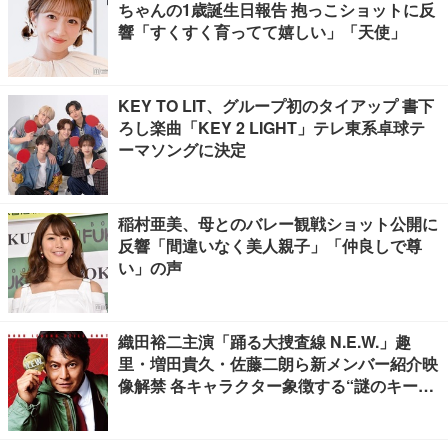
ちゃんの1歳誕生日報告 抱っこショットに反
響「すくすく育ってて嬉しい」「天使」
KEY TO LIT、グループ初のタイアップ 書下
ろし楽曲「KEY 2 LIGHT」テレ東系卓球テ
ーマソングに決定
稲村亜美、母とのバレー観戦ショット公開に
反響「間違いなく美人親子」「仲良しで尊
い」の声
織田裕二主演「踊る大捜査線 N.E.W.」趣
里・増田貴久・佐藤二朗ら新メンバー紹介映
像解禁 各キャラクター象徴する“謎のキーワ
ード”も