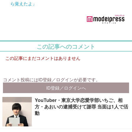
ら覚えたよ」
YouTuber・東京大学恋愛学部いちご、相
方・あおいの逮捕受けて謝罪 当面は1人で活
動