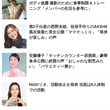
ボディ披露 撮影のために食事制限＆トレー
ニング「メンバーの生活を参考に」
第2子出産の西野未姫、祖母手作りのAKB48
風衣装着た長女公開「ママそっくり」「将来
が楽しみ」の声
安藤優子「キッチンカウンター居酒屋」豪華
食卓公開に絶賛の声「おしゃれな割烹みた
い」「バラエティー豊か」
NiziUリオ、活動休止を発表 当面は8人体制
での活動