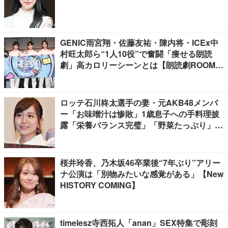
GENIC雨宮翔・佐藤友祐・陳内将・ICEx中
村旺太郎ら“1人10役”で奮闘「痩せる朗読
劇」高カロリーシーンとは【朗読劇ROOM2
026】
ロッテ石川柊太選手の妻・元AKB48メンバ
ー「お味噌汁は惨敗」1歳息子への手料理披
露「栄養バランス完璧」「野菜たっぷり」の
声
桜井玲香、乃木坂46卒業後“7年ぶり”アリー
ナ公演は「別物みたいな感覚がある」【New
HISTORY COMING】
timelesz寺西拓人「anan」SEX特集で彫刻