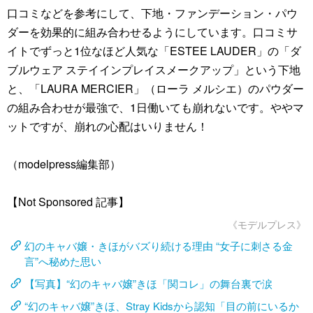
口コミなどを参考にして、下地・ファンデーション・パウ
ダーを効果的に組み合わせるようにしています。口コミサ
イトでずっと1位なほど人気な「ESTEE LAUDER」の「ダ
ブルウェア ステイインプレイスメークアップ」という下地
と、「LAURA MERCIER」（ローラ メルシエ）のパウダー
の組み合わせが最強で、1日働いても崩れないです。ややマ
ットですが、崩れの心配はいりません！
（modelpress編集部）
【Not Sponsored 記事】
《モデルプレス》
幻のキャバ嬢・きほがバズり続ける理由 “女子に刺さる金
言”へ秘めた思い
【写真】“幻のキャバ嬢”きほ「関コレ」の舞台裏で涙
“幻のキャバ嬢”きほ、Stray Kidsから認知「目の前にいるか