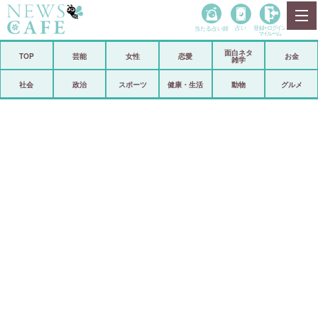
当たる占い師
占い
登録•
ログイン
マイルーム
面白ネタ
ホーム
TOP
芸能
女性
恋愛
お金
雑学
社会
政治
社会
政治
スポーツ
健康・生活
動物
グルメ
経済
海外
芸能
スポーツ
恋愛
ビックリ
コメントポスト
アリ／ナシ
リリース
ショップ
登録・ログイン/マイルーム