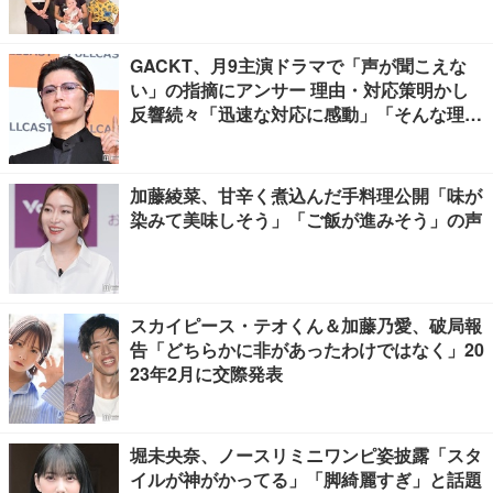
GACKT、月9主演ドラマで「声が聞こえな
い」の指摘にアンサー 理由・対応策明かし
反響続々「迅速な対応に感動」「そんな理由
があったとは」
加藤綾菜、甘辛く煮込んだ手料理公開「味が
染みて美味しそう」「ご飯が進みそう」の声
スカイピース・テオくん＆加藤乃愛、破局報
告「どちらかに非があったわけではなく」20
23年2月に交際発表
堀未央奈、ノースリミニワンピ姿披露「スタ
イルが神がかってる」「脚綺麗すぎ」と話題