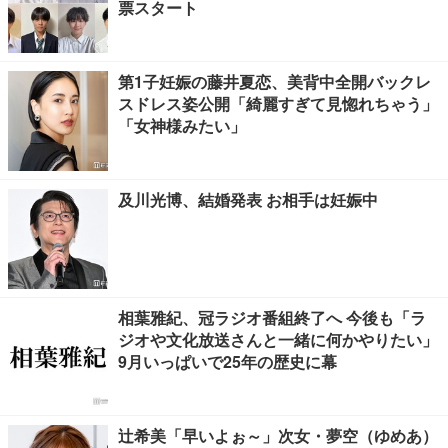
票スタート
第1子妊娠の藤井夏恋、美背中全開バックレ
スドレス姿公開「綺麗すぎて見惚れちゃう」
「女神様みたい」
及川光博、結婚発表 お相手は妊娠中
相葉雅紀、冠ラジオ番組終了へ 今後も「ラ
ジオや文化放送さんと一緒に何かやりたい」
9月いっぱいで25年の歴史に幕
辻希美「早いよぉ～」次女・夢空（ゆめあ）