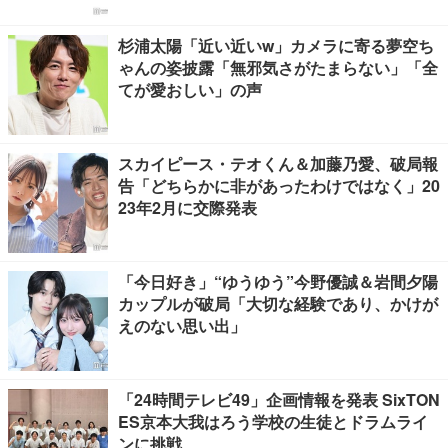
杉浦太陽「近い近いw」カメラに寄る夢空ち
ゃんの姿披露「無邪気さがたまらない」「全
てが愛おしい」の声
スカイピース・テオくん＆加藤乃愛、破局報
告「どちらかに非があったわけではなく」20
23年2月に交際発表
「今日好き」“ゆうゆう”今野優誠＆岩間夕陽
カップルが破局「大切な経験であり、かけが
えのない思い出」
「24時間テレビ49」企画情報を発表 SixTON
ES京本大我はろう学校の生徒とドラムライ
ンに挑戦