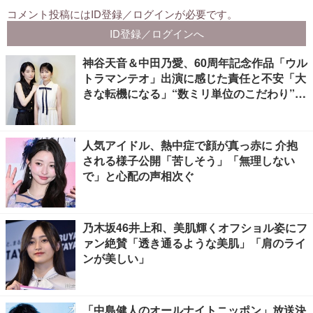
神谷天音＆中田乃愛、60周年記念作品「ウル
トラマンテオ」出演に感じた責任と不安「大
きな転機になる」“数ミリ単位のこだわり”特
撮技術に圧倒【インタビュー】
人気アイドル、熱中症で顔が真っ赤に 介抱
される様子公開「苦しそう」「無理しない
で」と心配の声相次ぐ
乃木坂46井上和、美肌輝くオフショル姿にフ
ァン絶賛「透き通るような美肌」「肩のライ
ンが美しい」
「中島健人のオールナイトニッポン」放送決