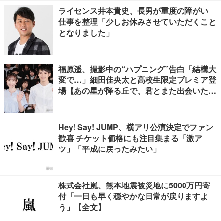
ライセンス井本貴史、長男が重度の障がい
仕事を整理「少しお休みさせていただくこと
となりました」
福原遥、撮影中の“ハプニング”告白「結構大
変で…」細田佳央太と高校生限定プレミア登
場【あの星が降る丘で、君とまた出会いた
い。】
Hey! Say! JUMP、横アリ公演決定でファン
歓喜 チケット価格にも注目集まる「激ア
ツ」「平成に戻ったみたい」
株式会社嵐、熊本地震被災地に5000万円寄
付「一日も早く穏やかな日常が戻りますよ
う」【全文】