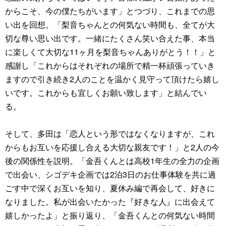
からこそ、今の僕たちがいます」とつづり、これまでの思
い出を回想。「梨音ちゃんとの何気ない時間も、全てが大
切な尊い思い出です。一緒にたくさん笑い合えた事、本当
に楽しくて大切な11ヶ月を梨音ちゃんありがとう！！」と
感謝し「これからはそれぞれの場所で精一杯頑張っていき
ますので引き続き2人のことを温かく見守って頂けたら嬉し
いです。これからも宜しくお願い致します」と結んでい
る。
そして、多⽥は「恋人という形ではなくなりますが、これ
からもお互いを応援し合える大切な親友です！」と2人の今
後の関係性を説明。「金吾くんとは高校1年生の全力の企画
で出会い、シゴデキ企画では2泊3日のお仕事体験を共に過
ごす中で深くお互いを知り、夏休み編で再会して、好きに
なりました。私が出会いたかった『好きな人』に出会えて
嬉しかったよ」と振り返り、「金吾くんとの何気ない時間