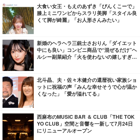
大食い女王・もえのあずき「ぴんくこーで」
膝上ミニワンピからスラリ美脚「スタイル良
くて脚が綺麗」「お人形さんみたい」
新婚のヘラヘラ三銃士さおりん「ダイエット
中にも良い」コンビニ商品で“混ぜるだけ”ヘ
ルシー副菜紹介「火を使わないの嬉しすぎ
る」「タンパク質たっぷりで最高」の声
北斗晶、夫・佐々木健介の還暦祝い家族ショ
ットに祝福の声「みんな幸せそうで心が温か
くなった」「愛が溢れてる」
西麻布のMUSIC BAR ＆ CLUB「THE TOK
YO CLUB」空間と音響を一新して7月24日
にリニューアルオープン