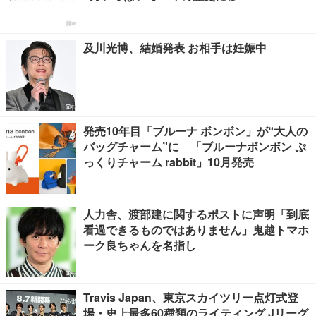
及川光博、結婚発表 お相手は妊娠中
発売10年目「ブルーナ ボンボン」が“大人の
バッグチャーム”に 「ブルーナボンボン ぷ
っくりチャーム rabbit」10月発売
人力舎、渡部建に関するポストに声明「到底
看過できるものではありません」鬼越トマホ
ーク良ちゃんを名指し
Travis Japan、東京スカイツリー点灯式登
場・史上最多60種類のライティング Jリーグ