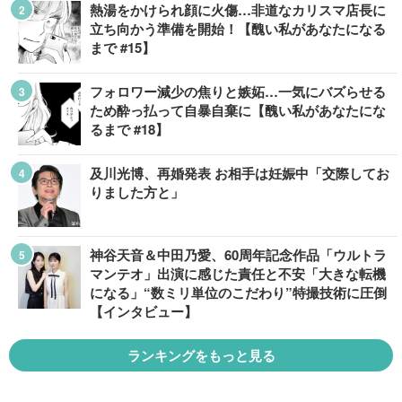
熱湯をかけられ顔に火傷…非道なカリスマ店長に
立ち向かう準備を開始！【醜い私があなたになる
まで #15】
フォロワー減少の焦りと嫉妬…一気にバズらせる
ため酔っ払って自暴自棄に【醜い私があなたにな
るまで #18】
及川光博、再婚発表 お相手は妊娠中「交際してお
りました方と」
神谷天音＆中田乃愛、60周年記念作品「ウルトラ
マンテオ」出演に感じた責任と不安「大きな転機
になる」“数ミリ単位のこだわり”特撮技術に圧倒
【インタビュー】
ランキングをもっと見る