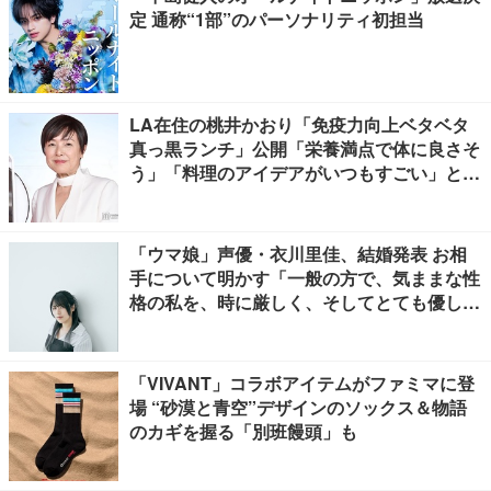
定 通称“1部”のパーソナリティ初担当
LA在住の桃井かおり「免疫力向上ベタベタ
真っ黒ランチ」公開「栄養満点で体に良さそ
う」「料理のアイデアがいつもすごい」と反
響
「ウマ娘」声優・衣川里佳、結婚発表 お相
手について明かす「一般の方で、気ままな性
格の私を、時に厳しく、そしてとても優し
く、全力でサポートしてくれる方です」
「VIVANT」コラボアイテムがファミマに登
場 “砂漠と青空”デザインのソックス＆物語
のカギを握る「別班饅頭」も