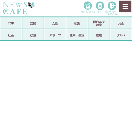
当たる占い師
占い
登録•
ログイン
マイルーム
面白ネタ
ホーム
TOP
芸能
女性
恋愛
お金
雑学
社会
政治
社会
政治
スポーツ
健康・生活
動物
グルメ
経済
海外
芸能
スポーツ
恋愛
ビックリ
コメントポスト
アリ／ナシ
リリース
ショップ
登録・ログイン/マイルーム