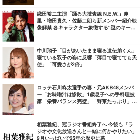
織田裕二主演「踊る大捜査線 N.E.W.」趣
里・増田貴久・佐藤二朗ら新メンバー紹介映
像解禁 各キャラクター象徴する“謎のキーワ
ード”も
中川翔子「目があいたまま寝る遺伝弟くん」
寝ている双子の姿に反響「薄目で寝てても天
使」「可愛さが2倍」
ロッテ石川柊太選手の妻・元AKB48メンバ
ー「お味噌汁は惨敗」1歳息子への手料理披
露「栄養バランス完璧」「野菜たっぷり」の
声
相葉雅紀、冠ラジオ番組終了へ 今後も「ラ
ジオや文化放送さんと一緒に何かやりたい」
9月いっぱいで25年の歴史に幕