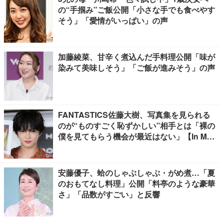
の“手掴み”ご飯公開「小さな手でも食べやす
そう」「愛情がいっぱい」の声
加藤綾菜、甘辛く煮込んだ手料理公開「味が
染みて美味しそう」「ご飯が進みそう」の声
FANTASTICS佐藤大樹、写真集を見られる
のが“ものすごく恥ずかしい”相手とは「裸の
僕を見てもらう機会が最近はない」【In Moti
on】
安藤優子、蛤のしゃぶしゃぶ・がめ煮…「夏
のおもてなし料理」公開「料亭のような豪華
さ」「品数がすごい」と反響