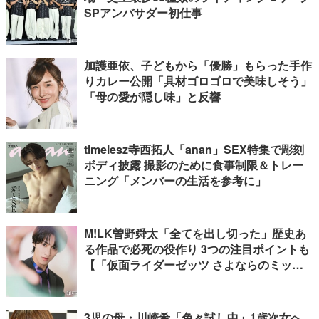
SPアンバサダー初仕事
加護亜依、子どもから「優勝」もらった手作
りカレー公開「具材ゴロゴロで美味しそう」
「母の愛が隠し味」と反響
timelesz寺西拓人「anan」SEX特集で彫刻
ボディ披露 撮影のために食事制限＆トレー
ニング「メンバーの生活を参考に」
M!LK曽野舜太「全てを出し切った」歴史あ
る作品で必死の役作り 3つの注目ポイントも
【「仮面ライダーゼッツ さよならのミッシ
ョン」インタビュー】
3児の母・川崎希「色々試し中」1歳次女へ