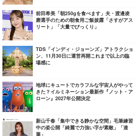
前田希美「朝250gを食べます」夫・渡邊凌
磨選手のための朝食用ご飯披露「さすがアス
リート」「大量でびっくり」
TDS「インディ・ジョーンズ」アトラクショ
ン、11月30日に運営再開これまで以上の臨
場感に
地球にキュートでカラフルな宇宙人がやって
きた？イルミネーション最新作『ノット・ア
ローン』2027年公開決定
新山千春「集中できる静かな空間」毛筆練習
中の姿公開「綺麗で力強い字が素敵」「達
筆」