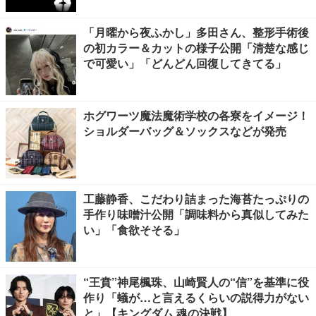
「月曜から夜ふかし」多田さん、整形手術後
の初カラー＆カットの様子公開「清楚な感じ
で可愛い」「どんどん回復してきてる」
ホグワーツ魔法魔術学校の各寮をイメージ！
ショルダーバッグ＆ソックスなどが発売
工藤静香、こだわり詰まった海苔たっぷりの
手作り味噌汁公開「調味料から真似してみた
い」「食欲そそる」
“王賁”神尾楓珠、山崎賢人の“信”を基準に役
作り「蟻が…と言えるくらいの説得力がない
と」【キングダム 魂の決戦】