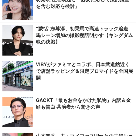
を含む対応を検討」
“蒙恬”志尊淳、初乗馬で高速トラック追走
馬シーン増加の撮影秘話明かす【キングダム
魂の決戦】
VIBYがファミマとコラボ、日本武道館近く
で店舗ラッピング＆限定ブロマイドを全国展
開
GACKT「最もお金をかけた私物」内訳＆金
額も告白 共演者から驚きの声
山本舞香、夫・マイファスHiroとの夫婦ショ