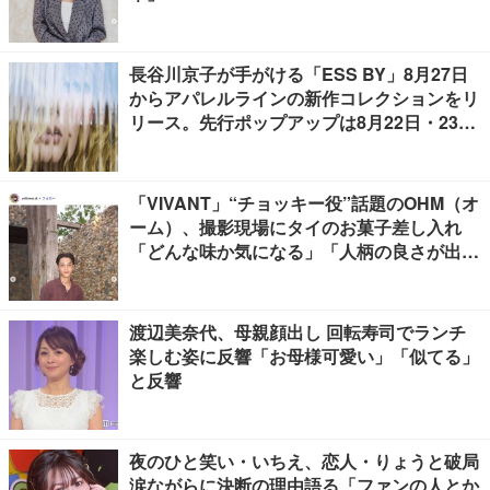
長谷川京子が手がける「ESS BY」8月27日
からアパレルラインの新作コレクションをリ
リース。先行ポップアップは8月22日・23日
開催
「VIVANT」“チョッキー役”話題のOHM（オ
ーム）、撮影現場にタイのお菓子差し入れ
「どんな味か気になる」「人柄の良さが出て
る」
渡辺美奈代、母親顔出し 回転寿司でランチ
楽しむ姿に反響「お母様可愛い」「似てる」
と反響
夜のひと笑い・いちえ、恋人・りょうと破局
涙ながらに決断の理由語る「ファンの人とか