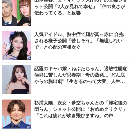
ット公開「2人が見れて幸せ」「仲の良さが
伝わってくる」と反響
人気アイドル、熱中症で顔が真っ赤に 介抱
される様子公開「苦しそう」「無理しない
で」と心配の声相次ぐ
話題のキャバ嬢・ねぶたちゃん、過敏性腸症
候群に苦しんだ思春期・母の蒸発…“どん底
からの脱出劇”「生きるのって大変」人生変
えた言葉とは【インタビュー連載Vol.1】
杉浦太陽、次女・夢空ちゃんとの「帰宅後の
団らん」ショット公開に「おめめクリクリ」
「これは疲れが吹き飛びますね」の声