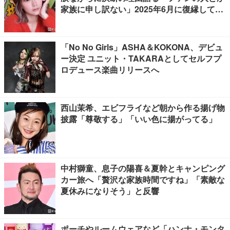
家族に申し訳ない」2025年6月に復縁してい
た
「No No Girls」ASHA＆KOKONA、デビュ
ー決定 ユニット・TAKARAとしてセルフプ
ロデュース楽曲リリースへ
西山茉希、エビフライなど朝から作る揚げ物
披露「尊敬する」「いい色に揚がってる」
中村獅童、息子の陽喜＆夏幹とキャンピング
カー旅へ「贅沢な家族時間ですね」「素敵な
夏休みになりそう」と反響
ポーチやルームウェアなど「ハンナ・モンタ