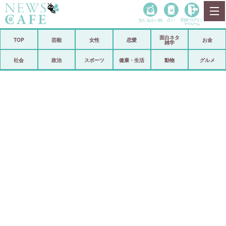
当たる占い師
占い
登録•
ログイン
マイルーム
面白ネタ
ホーム
TOP
芸能
女性
恋愛
お金
雑学
社会
政治
社会
政治
スポーツ
健康・生活
動物
グルメ
経済
海外
芸能
スポーツ
恋愛
ビックリ
コメントポスト
アリ／ナシ
リリース
ショップ
登録・ログイン/マイルーム