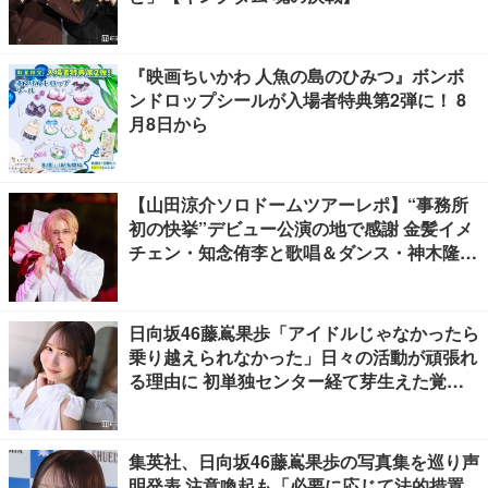
『映画ちいかわ 人魚の島のひみつ』ボンボ
ンドロップシールが入場者特典第2弾に！ 8
月8日から
【山田涼介ソロドームツアーレポ】“事務所
初の快挙”デビュー公演の地で感謝 金髪イメ
チェン・知念侑李と歌唱＆ダンス・神木隆之
介の声…サプライズ満載
日向坂46藤嶌果歩「アイドルじゃなかったら
乗り越えられなかった」日々の活動が頑張れ
る理由に 初単独センター経て芽生えた覚悟
も【「果実の歩幅」インタビュー】
集英社、日向坂46藤嶌果歩の写真集を巡り声
明発表 注意喚起も「必要に応じて法的措置