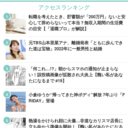
アクセスランキング
転職を考えたとき、貯蓄額が「200万円」ないと安
心して辞めらないって本当？無収入期間の生活費
の目安【「退職プロ」が解説】
元TBS山本里菜アナ、離婚発表「ともに歩んでき
た道は宝物」2022年に一般男性と結婚
「何これ…!?」朝からスマホの通知が止まらな
い！誤投稿画像が拡散され大炎上【醜い私があな
たになるまで #19】
小倉ゆうか“帰ってきた神ボディ”解放 7年ぶり「F
RIDAY」登場
熱湯をかけられ顔に火傷…非道なカリスマ店長に
立ち向かう準備を開始！【醜い私があなたになる