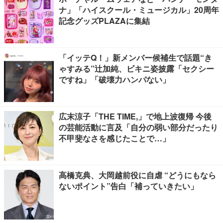
ナ」「ハイスクール・ミュージカル」20周年
記念グッズPLAZAに集結
「イッテQ！」新メンバー候補生で話題“き
ゃすみる”辻加純、ビキニ姿披露「セクシー
ですね」「破壊力ハンパない」
広末涼子「THE TIME,」で地上波復帰 今後
の芸能活動に言及「自分の弱い部分だったり
不甲斐なさを感じたことで…」
高橋克典、大岡越前役に自虐 “どうにもなら
ないポイント”告白「補っていきたい」