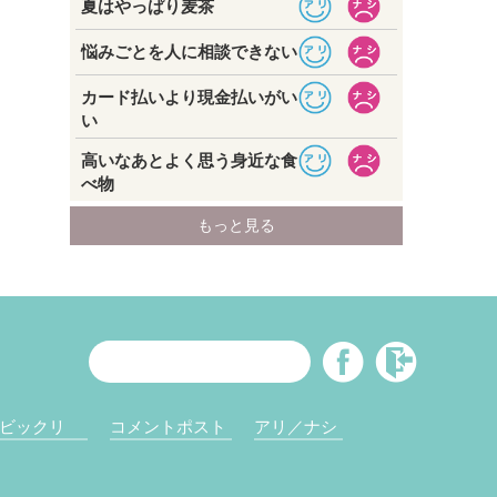
ビックリ
コメントポスト
アリ／ナシ