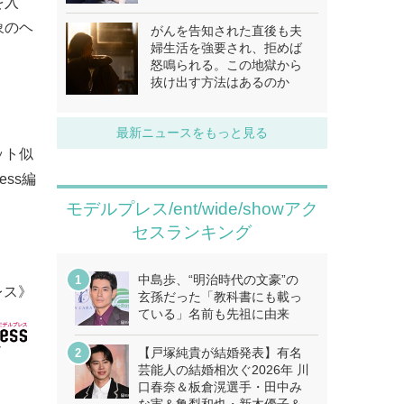
を入
象のヘ
がんを告知された直後も夫
婦生活を強要され、拒めば
怒鳴られる。この地獄から
抜け出す方法はあるのか
最新ニュースをもっと見る
ット似
ss編
モデルプレス/ent/wide/showアク
セスランキング
中島歩、“明治時代の文豪”の
レス》
玄孫だった「教科書にも載っ
ている」名前も先祖に由来
【戸塚純貴が結婚発表】有名
芸能人の結婚相次ぐ2026年 川
口春奈＆板倉滉選手・田中み