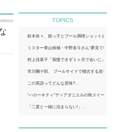
TOPICS
16時00分
な
鈴木奈々、姪っ子とプール満喫ショット公開「仲良しす
ミスター青山候補・中野友斗さん“夢見ていた賞受賞に感
村上佳菜子「我慢できず１ヶ月で会いに」…
市川團十郎、 プールサイドで稽古する息子の姿公開に
この英語ってどんな意味?…
“ハローキティ"ディアダニエルの秋スイーツビュッフェ
「二度と一緒に泊まらない!」…