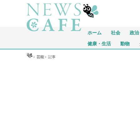
ホーム
社会
政治
健康・生活
動物
ホーム
›
芸能
›
記事