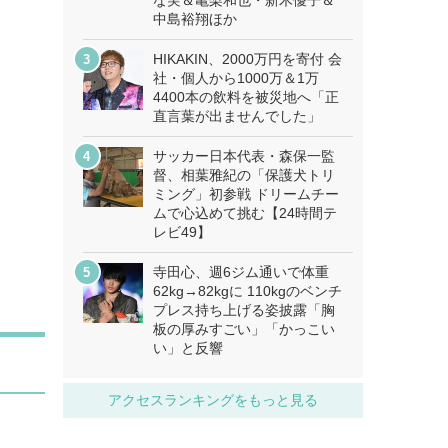
な実＆亀梨和也・新木優子＆
中島裕翔ほか
HIKAKIN、2000万円を寄付 会
社・個人から1000万＆1万
4400本の飲料を被災地へ「正
直言葉が出ませんでした」
サッカー日本代表・森保一監
督、相葉雅紀の「保護犬トリ
ミング」初参戦 ドリームチー
ムで心込めて挑む【24時間テ
レビ49】
寺田心、週6ジム通いで体重
62kg→82kgに 110kgのベンチ
プレス持ち上げる姿披露「胸
板の厚みすごい」「かっこい
い」と反響
アクセスランキングをもっと見る