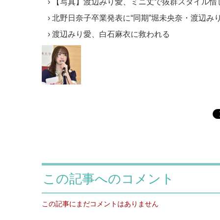
【写真】渡辺みり愛、ミニ丈で抜群スタイル惜
北野日奈子卒業発表に“同期”堀未央奈・渡辺み
渡辺みり愛、白石麻衣に救われる