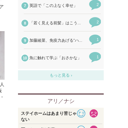
ツア
人
板
・