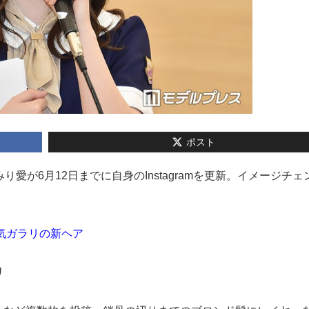
ポスト
辺みり愛が6月12日までに自身のInstagramを更新。イメージチ
囲気ガラリの新ヘア
リ