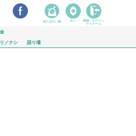
占い
登録・ログイン
当たる占い師
マイルーム
金
リ／ナシ
語り場