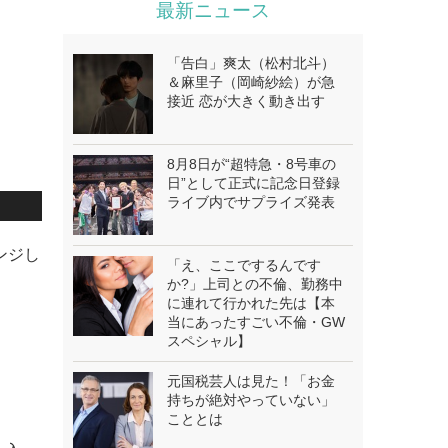
最新ニュース
「告白」爽太（松村北斗）
＆麻里子（岡崎紗絵）が急
接近 恋が大きく動き出す
8月8日が“超特急・8号車の
日”として正式に記念日登録
ライブ内でサプライズ発表
ェンジし
「え、ここでするんです
か?」上司との不倫、勤務中
に連れて行かれた先は【本
当にあったすごい不倫・GW
スペシャル】
元国税芸人は見た！「お金
持ちが絶対やっていない」
こととは