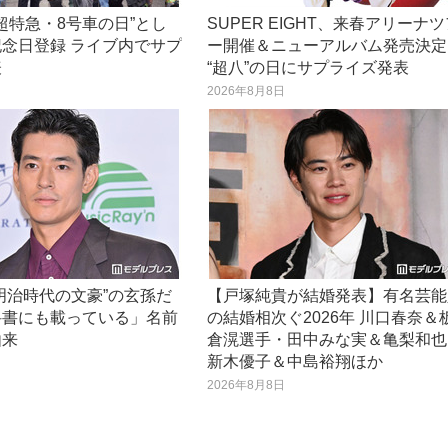
“超特急・8号車の日”とし
SUPER EIGHT、来春アリーナ
念日登録 ライブ内でサプ
ー開催＆ニューアルバム発売決定
表
“超八”の日にサプライズ発表
日
2026年8月8日
明治時代の文豪”の玄孫だ
【戸塚純貴が結婚発表】有名芸能
科書にも載っている」名前
の結婚相次ぐ2026年 川口春奈＆
由来
倉滉選手・田中みな実＆亀梨和也
新木優子＆中島裕翔ほか
日
2026年8月8日