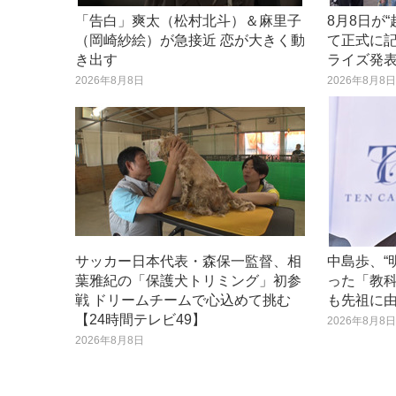
「告白」爽太（松村北斗）＆麻里子
8月8日が
（岡崎紗絵）が急接近 恋が大きく動
て正式に記
き出す
ライズ発
2026年8月8日
2026年8月8
サッカー日本代表・森保一監督、相
中島歩、“
葉雅紀の「保護犬トリミング」初参
った「教
戦 ドリームチームで心込めて挑む
も先祖に
【24時間テレビ49】
2026年8月8
2026年8月8日