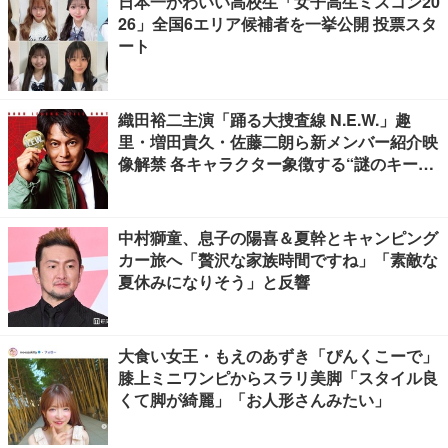
日本一かわいい高校生「女子高生ミスコン20
26」全国6エリア候補者を一挙公開 投票スタ
ート
織田裕二主演「踊る大捜査線 N.E.W.」趣
里・増田貴久・佐藤二朗ら新メンバー紹介映
像解禁 各キャラクター象徴する“謎のキーワ
ード”も
中村獅童、息子の陽喜＆夏幹とキャンピング
カー旅へ「贅沢な家族時間ですね」「素敵な
夏休みになりそう」と反響
大食い女王・もえのあずき「ぴんくこーで」
膝上ミニワンピからスラリ美脚「スタイル良
くて脚が綺麗」「お人形さんみたい」