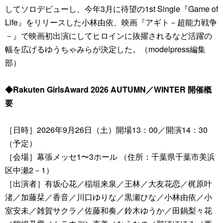
してソロデビューし、今年3月に待望の1st Single『Game of
Life』をリリースした小林由依、映画『アギト－超能力戦争
－』で映画初出演にしてヒロインに抜擢されるなど活躍の
幅を広げるゆうちゃみらが決定した。（modelpress編集
部）
◆Rakuten GirlsAward 2026 AUTUMN／WINTER 開催概
要
［日時］2026年9月26日（土）開場13：00／開演14：30
（予定）
［会場］幕張メッセ1〜3ホール （住所：千葉県千葉市美浜
区中瀬2－1）
［出演者］有坂心花／稲垣来泉／王林／大友花恋／梶原叶
渚／加藤栞／香音／川口ゆりな／黒瀬ひな／小林由依／小
室安未／雑賀サクラ／佐藤和奏／鈴木ゆうか／田鍋梨々花