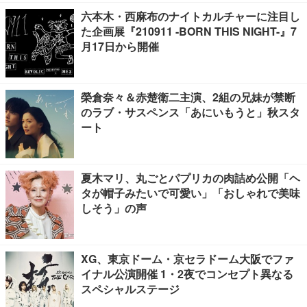
六本木・西麻布のナイトカルチャーに注目し
た企画展『210911 -BORN THIS NIGHT-』7
月17日から開催
榮倉奈々＆赤楚衛二主演、2組の兄妹が禁断
のラブ・サスペンス「あにいもうと」秋スタ
ート
夏木マリ、丸ごとパプリカの肉詰め公開「ヘ
タが帽子みたいで可愛い」「おしゃれで美味
しそう」の声
XG、東京ドーム・京セラドーム大阪でファ
イナル公演開催 1・2夜でコンセプト異なる
スペシャルステージ