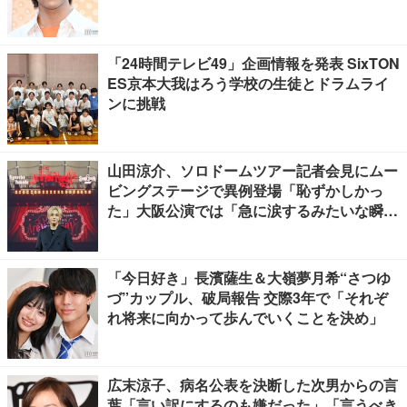
「24時間テレビ49」企画情報を発表 SixTON
ES京本大我はろう学校の生徒とドラムライ
ンに挑戦
山田涼介、ソロドームツアー記者会見にムー
ビングステージで異例登場「恥ずかしかっ
た」大阪公演では「急に涙するみたいな瞬間
が」【囲み取材全文前編】
「今日好き」長濱薩生＆大嶺夢月希“さつゆ
づ”カップル、破局報告 交際3年で「それぞ
れ将来に向かって歩んでいくことを決め」
広末涼子、病名公表を決断した次男からの言
葉「言い訳にするのも嫌だった」「言うべき