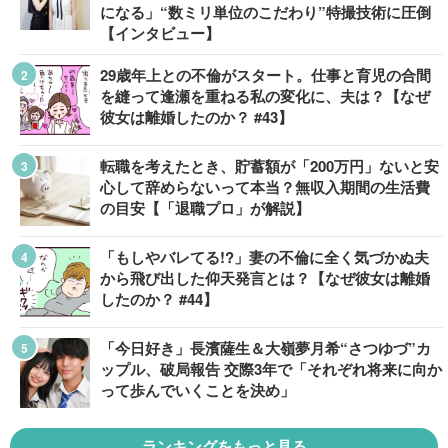
になる」“数ミリ単位のこだわり”特撮技術に圧倒
【インタビュー】
29歳年上との不倫がスタート。仕事と育児の合間
を縫って逢瀬を重ねる私の変化に、夫は？【なぜ
彼女は離婚したのか？ #43】
転職を考えたとき、貯蓄額が「200万円」ないと安
心して辞めらないって本当？無収入期間の生活費
の目安【「退職プロ」が解説】
「もしやバレてる!?」妻の不倫に全く気づかぬ夫
から飛び出した仰天発言とは？【なぜ彼女は離婚
したのか？ #44】
「今日好き」長濱薩生＆大嶺夢月希“さつゆづ”カ
ップル、破局報告 交際3年で「それぞれ将来に向か
って歩んでいくことを決め」
ランキングをもっと見る