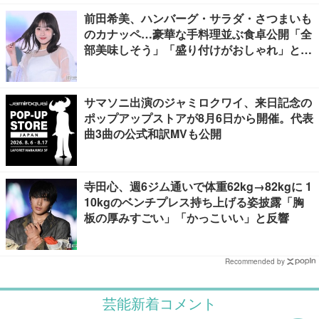
前田希美、ハンバーグ・サラダ・さつまいも
のカナッペ…豪華な手料理並ぶ食卓公開「全
部美味しそう」「盛り付けがおしゃれ」と絶
賛の声
サマソニ出演のジャミロクワイ、来日記念の
ポップアップストアが8月6日から開催。代表
曲3曲の公式和訳MVも公開
寺田心、週6ジム通いで体重62kg→82kgに 1
10kgのベンチプレス持ち上げる姿披露「胸
板の厚みすごい」「かっこいい」と反響
Recommended by