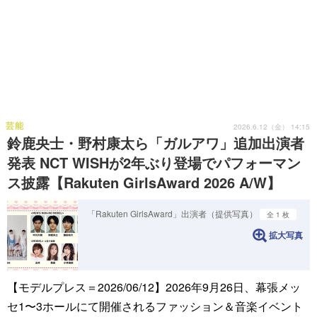
芸能
2026.6.12（金） 14:15
鈴鹿央士・野村康太ら「ガルアワ」追加出演者
発表 NCT WISHが2年ぶり登場でパフォーマン
ス披露【Rakuten GirlsAward 2026 A/W】
「Rakuten GirlsAward」出演者（提供写真）
全 1 枚
拡大写真
【モデルプレス＝2026/06/12】2026年9月26日、幕張メッ
セ1〜3ホールにて開催されるファッション＆音楽イベント