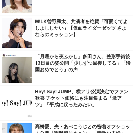
M!LK曽野舜太、共演者を絶賛「可愛くてよ
しよししたい」【仮面ライダーゼッツ さよ
ならのミッション】
「月曜から夜ふかし」多田さん、整形手術後
13日目の姿公開「少しずつ回復してる」「帰
国おめでとう」の声
Hey! Say! JUMP、横アリ公演決定でファン
歓喜 チケット価格にも注目集まる「激ア
ツ」「平成に戻ったみたい」
高橋愛、夫・あべこうじとの密着オフショッ
ト公開「距離感にキュン」「素敵な夫婦」