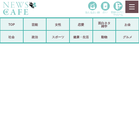
当たる占い師
占い
登録•
ログイン
マイルーム
面白ネタ
ホーム
TOP
芸能
女性
恋愛
お金
雑学
社会
政治
社会
政治
スポーツ
健康・生活
動物
グルメ
経済
海外
芸能
スポーツ
恋愛
ビックリ
コメントポスト
アリ／ナシ
リリース
ショップ
登録・ログイン/マイルーム