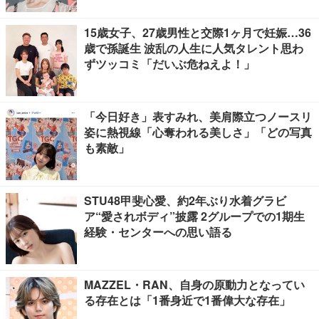
15歳女子、27歳男性と交際1ヶ月で妊娠…36
歳で孫誕生 波乱の人生に人気タレント思わ
ずツッコミ「だいぶ危ねえよ！」
「今日好き」表すみれ、美肩際立つノースリ
姿に熱視線「心奪われる美しさ」「どの写真
も素敵」
STU48甲斐心愛、約2年ぶり水着グラビ
ア“愛されボディ”披露 2グループでの1期生
経験・センターへの思い語る
MAZZEL・RAN、自身の原動力となってい
る存在とは「1番身近で1番偉大な存在」