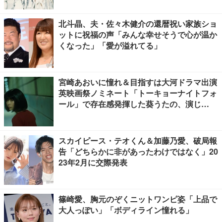
北斗晶、夫・佐々木健介の還暦祝い家族ショ
ットに祝福の声「みんな幸せそうで心が温か
くなった」「愛が溢れてる」
宮崎あおいに憧れ＆目指すは大河ドラマ出演
英映画祭ノミネート「トーキョーナイトフォ
ール」で存在感発揮した葵うたの、演じ
た“孤独”に共感【注目の人物】
スカイピース・テオくん＆加藤乃愛、破局報
告「どちらかに非があったわけではなく」20
23年2月に交際発表
篠崎愛、胸元のぞくニットワンピ姿「上品で
大人っぽい」「ボディライン憧れる」