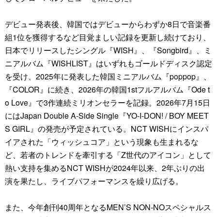
デビュー発表後、韓国ではデビューからわずか8日で音楽番
組1位を獲得するなど目覚ましい記録を更新し続けており、
日本でリリースしたシングル『WISH』、『Songbird』、ミ
ニアルバム『WISHLIST』はいずれもゴールドディスク認定
を受け、2025年に発表した韓国ミニアルバム『poppop』、
『COLOR』に続き、2026年の韓国1stフルアルバム『Ode t
o Love』で3作連続ミリオンセラーを記録。2026年7月15日
にはJapan Double A-Side Single『YO-I-DON! / BOY MEET
S GIRL』の発売が予定されている。NCT WISHにインスパ
イアされた「ウィッシュコア」という現象も生まれるな
ど、若者のトレンドを牽引する「Z世代のアイコン」として
熱い支持を集めるNCT WISHが2024年以来、2年ぶりの出
演を果たし、ライブパフォーマンスを繰り広げる。
また、今年創刊40周年となるMEN’S NON-NOスペシャルス