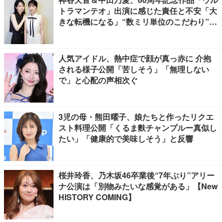
トラマンテオ」出演に感じた責任と不安「大
きな転機になる」“数ミリ単位のこだわり”特
撮技術に圧倒【インタビュー】
人気アイドル、熱中症で顔が真っ赤に 介抱
される様子公開「苦しそう」「無理しない
で」と心配の声相次ぐ
3児の母・熊田曜子、娘たちと作ったリクエ
スト料理公開「くるま麩チャンプルー真似し
たい」「健康的で美味しそう」と反響
桜井玲香、乃木坂46卒業後“7年ぶり”アリー
ナ公演は「別物みたいな感覚がある」【New
HISTORY COMING】