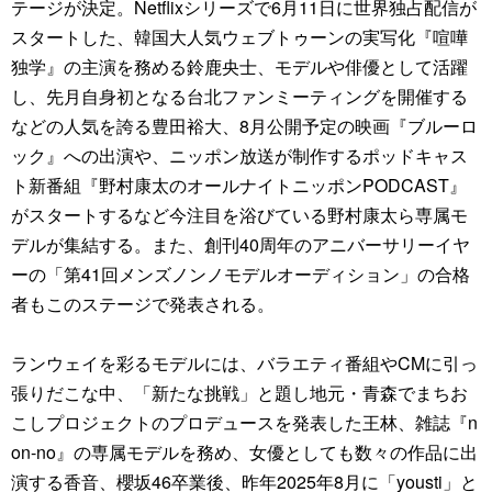
テージが決定。Netflixシリーズで6月11日に世界独占配信が
スタートした、韓国大人気ウェブトゥーンの実写化『喧嘩
独学』の主演を務める鈴鹿央士、モデルや俳優として活躍
し、先月自身初となる台北ファンミーティングを開催する
などの人気を誇る豊田裕大、8月公開予定の映画『ブルーロ
ック』への出演や、ニッポン放送が制作するポッドキャス
ト新番組『野村康太のオールナイトニッポンPODCAST』
がスタートするなど今注目を浴びている野村康太ら専属モ
デルが集結する。また、創刊40周年のアニバーサリーイヤ
ーの「第41回メンズノンノモデルオーディション」の合格
者もこのステージで発表される。
ランウェイを彩るモデルには、バラエティ番組やCMに引っ
張りだこな中、「新たな挑戦」と題し地元・青森でまちお
こしプロジェクトのプロデュースを発表した王林、雑誌『n
on-no』の専属モデルを務め、女優としても数々の作品に出
演する香音、櫻坂46卒業後、昨年2025年8月に「yousti」と