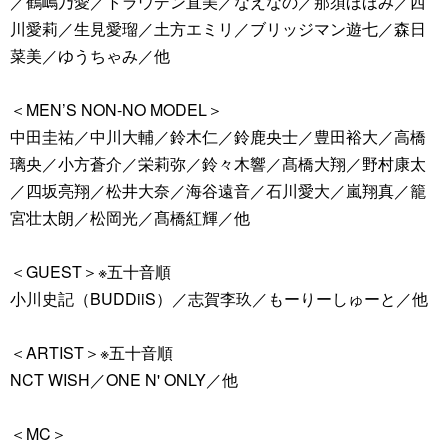
／鶴嶋乃愛／トラウデン直美／なえなの／那須ほほみ／西
川愛莉／生見愛瑠／土方エミリ／ブリッジマン遊七／森日
菜美／ゆうちゃみ／他
＜MEN’S NON-NO MODEL＞
中田圭祐／中川大輔／鈴木仁／鈴鹿央士／豊田裕大／高橋
璃央／小方蒼介／栄莉弥／鈴々木響／髙橋大翔／野村康太
／四坂亮翔／松井大奈／海谷遠音／石川愛大／嵐翔真／籠
宮壮太朗／松岡光／髙橋紅輝／他
＜GUEST＞※五十音順
小川史記（BUDDiiS）／志賀李玖／もーりーしゅーと／他
＜ARTIST＞※五十音順
NCT WISH／ONE N' ONLY／他
＜MC＞