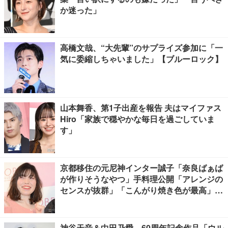
か迷った」
高橋文哉、“大先輩”のサプライズ参加に「一
気に委縮しちゃいました」【ブルーロック】
山本舞香、第1子出産を報告 夫はマイファス
Hiro「家族で穏やかな毎日を過ごしていま
す」
京都移住の元尼神インター誠子「奈良ばぁば
が作りそうなやつ」手料理公開「アレンジの
センスが抜群」「こんがり焼き色が最高」と
反響
神谷天音＆中田乃愛、60周年記念作品「ウル