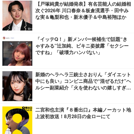
【戸塚純貴が結婚発表】有名芸能人の結婚相
次ぐ2026年 川口春奈＆板倉滉選手・田中み
な実＆亀梨和也・新木優子＆中島裕翔ほか
「イッテQ！」新メンバー候補生で話題“き
ゃすみる”辻加純、ビキニ姿披露「セクシー
ですね」「破壊力ハンパない」
新婚のヘラヘラ三銃士さおりん「ダイエット
中にも良い」コンビニ商品で“混ぜるだけ”ヘ
ルシー副菜紹介「火を使わないの嬉しすぎ
る」「タンパク質たっぷりで最高」の声
二宮和也主演『８番出口』本編ノーカット地
上波初放送！8月28日の金ローにて