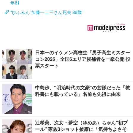
年61
“ひふみん”加藤一二三さん死去 86歳
日本一のイケメン高校生「男子高生ミスター
コン2026」全国6エリア候補者を一挙公開 投
票スタート
中島歩、“明治時代の文豪”の玄孫だった「教
科書にも載っている」名前も先祖に由来
辻希美、次女・夢空（ゆめあ）ちゃん“初プ
ール” 家族3ショット披露に「気持ちよさそ