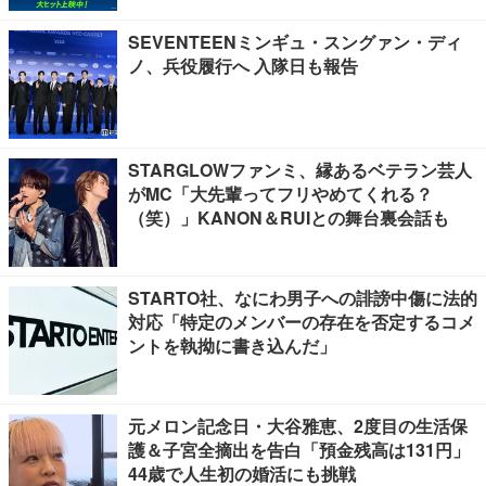
SEVENTEENミンギュ・スングァン・ディ
ノ、兵役履行へ 入隊日も報告
STARGLOWファンミ、縁あるベテラン芸人
がMC「大先輩ってフリやめてくれる？
（笑）」KANON＆RUIとの舞台裏会話も
STARTO社、なにわ男子への誹謗中傷に法的
対応「特定のメンバーの存在を否定するコメ
ントを執拗に書き込んだ」
元メロン記念日・大谷雅恵、2度目の生活保
護＆子宮全摘出を告白「預金残高は131円」
44歳で人生初の婚活にも挑戦