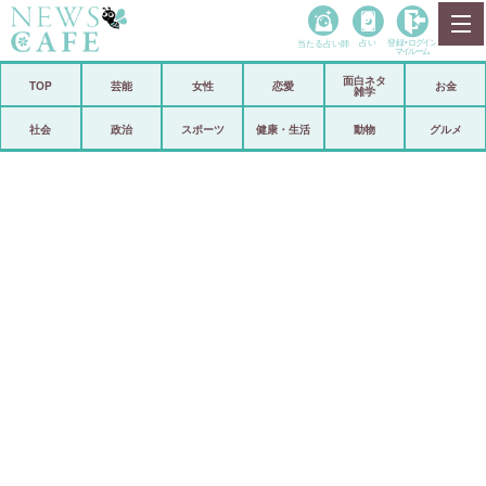
当たる占い師
占い
登録•
ログイン
マイルーム
面白ネタ
ホーム
TOP
芸能
女性
恋愛
お金
雑学
社会
政治
社会
政治
スポーツ
健康・生活
動物
グルメ
経済
海外
芸能
スポーツ
恋愛
ビックリ
コメントポスト
アリ／ナシ
リリース
ショップ
登録・ログイン/マイルーム