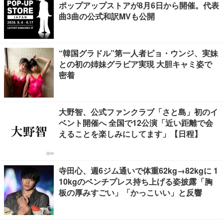
ポップアップストアが8月6日から開催。代表
曲3曲の公式和訳MVも公開
“韓国グラドル”第一人者ピョ・ウンジ、実妹
との初の姉妹グラビア実現 大胆キャミ姿で
密着
大野智、公式ファンクラブ「さと島」初のイ
ベント開催へ 全国で12公演「近い距離で会
えることを楽しみにしてます」【日程】
寺田心、週6ジム通いで体重62kg→82kgに 1
10kgのベンチプレス持ち上げる姿披露「胸
板の厚みすごい」「かっこいい」と反響