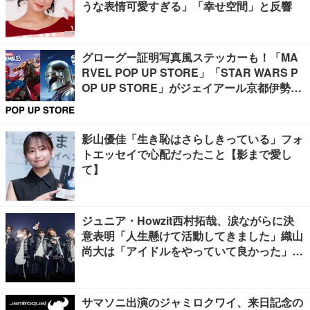
うな表情可愛すぎる」「幸せ空間」と反響
グローグー証明写真風ステッカーも！「MA
RVEL POP UP STORE」「STAR WARS P
OP UP STORE」がジェイアール京都伊勢丹
で開催
影山優佳「生き恥はさらしきっている」フォ
トエッセイで心配だったこと【影まで愛し
て】
ジュニア・Howzit西村拓哉、涙ながらに決
意表明「人生懸けて活動してきました」織山
尚大は「アイドルをやっていて良かった」
【挨拶ほぼ全文／Howzit 1st LIVE 2026 NIC
E TO ME YOU】
サマソニ出演のジャミロクワイ、来日記念の