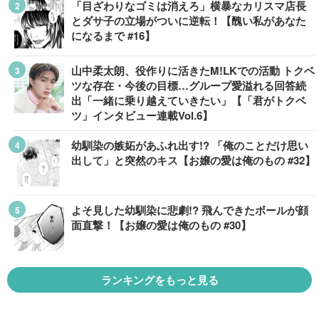
「目ざわりなゴミは消えろ」横暴なカリスマ店長
とダサ子の立場がついに逆転！【醜い私があなた
になるまで #16】
山中柔太朗、役作りに活きたM!LKでの活動 トクベ
ツな存在・今後の目標…グループ愛溢れる回答続
出「一緒に乗り越えていきたい」【「君がトクベ
ツ」インタビュー連載Vol.6】
幼馴染の嫉妬があふれ出す!? 「俺のことだけ思い
出して」と突然のキス【お嬢の愛は俺のもの #32】
よそ見した幼馴染に悲劇!? 飛んできたボールが顔
面直撃！【お嬢の愛は俺のもの #30】
ランキングをもっと見る