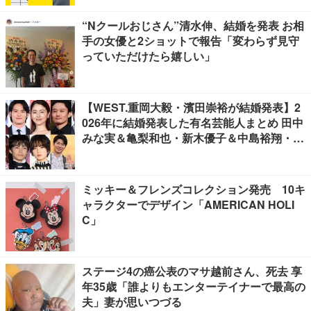
“Nクールおじさん”清水伸、結婚を発表 お相
手の女優と2ショットで報告「変わらず見守
っていただけたら嬉しい」
【WEST.重岡大毅・濱田崇裕が結婚発表】2
026年に結婚発表した有名芸能人まとめ 田中
みな実＆亀梨和也・新木優子＆中島裕翔・川
口春奈＆板倉滉選手ほか
ミッキー＆フレンズコレクション発売 10キ
ャラクターでデザイン「AMERICAN HOLI
C」
ステージ4の癌公表のマサ越前さん、死去 享
年35歳「誰よりもエンターテイナーで最高の
夫」妻が思いつづる