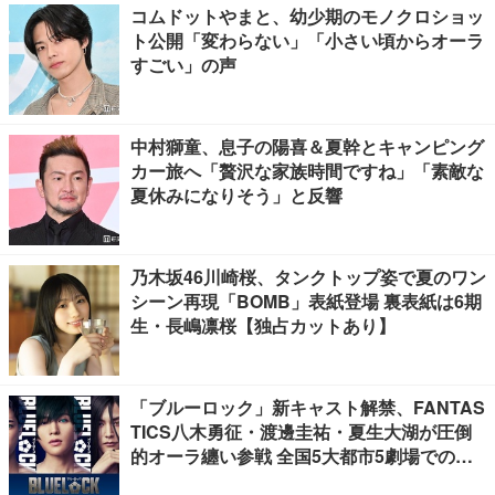
コムドットやまと、幼少期のモノクロショッ
ト公開「変わらない」「小さい頃からオーラ
すごい」の声
中村獅童、息子の陽喜＆夏幹とキャンピング
カー旅へ「贅沢な家族時間ですね」「素敵な
夏休みになりそう」と反響
乃木坂46川崎桜、タンクトップ姿で夏のワン
シーン再現「BOMB」表紙登場 裏表紙は6期
生・長嶋凛桜【独占カットあり】
「ブルーロック」新キャスト解禁、FANTAS
TICS八木勇征・渡邊圭祐・夏生大湖が圧倒
的オーラ纏い参戦 全国5大都市5劇場での応
援上映開催