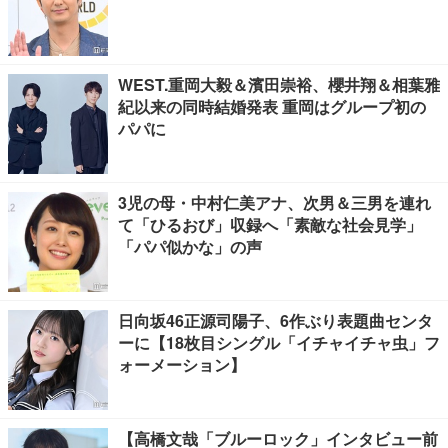
WEST.重岡大毅＆濱田崇裕、櫻井翔＆相葉雅
紀以来の同時結婚発表 重岡はグループ初の
パパに
3児の母・中村仁美アナ、次男＆三男を連れ
て「ひるおび」収録へ「素敵な社会見学」
「パパ似かな」の声
日向坂46正源司陽子、6作ぶり表題曲センタ
ーに【18枚目シングル「イチャイチャ虫」フ
ォーメーション】
【高橋文哉「ブルーロック」インタビュー前