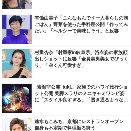
有働由美子「こんなもんです一人暮らしの朝
ごはん」野菜を使った手料理公開「作ってみ
たい」「ヘルシーで美味しそう」と反響
村重杏奈「村重家in岐阜県」浴衣姿の家族顔
出しショットに反響「全員美男美女でびっく
り」「弟くん可愛すぎ」
“素顔非公開”tuki.、家族でのハワイ旅行ショ
ット公開 美脚スラリのミニキャミワンピ姿
に「スタイル良すぎる」「透き通るような透
明感」と反響
速水もこみち、京都にレストランオープン
自身も不定期で料理振る舞う