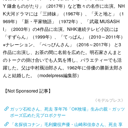
Y 鎌倉ものがたり」（2017年）など数々の名作に出演。NH
K大河ドラマには「三姉妹」（1967年）、「天と地と」（1
969年）「新・平家物語」（1972年）、「武蔵 MUSASH
I」（2003年）の4作品に出演。NHK連続テレビ小説には
「すずらん」（1999年）、「てっぱん」（2010～2011年）
※ナレーション、「べっぴんさん」（2016～2017年） と3
作品に出演し、お茶の間に名前を広めた。明石家さんまと
のトークの掛け合いでも人気を博し、バラエティーでも活
躍した。父は中村鴈治郎さん。1962年に俳優の勝新太郎さ
んと結婚した。（modelpress編集部）
【Not Sponsored 記事】
《モデルプレス》
ガッツ石松さん、死去 享年76「OK牧場」生みの親・ガッツ
ポーズ広めた元プロボクサー
「名探偵コナン」毛利蘭役声優・山崎和佳奈さん、死去 享