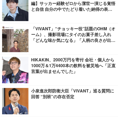
編】サッカー経験ゼロから潔世一演じる覚悟
と自信 自分の中でたどり着いた納得の表現
「一番難しいポイントでしたが」
「VIVANT」“チョッキー役”話題のOHM（オ
ーム）、撮影現場にタイのお菓子差し入れ
「どんな味か気になる」「人柄の良さが出て
る」
HIKAKIN、2000万円を寄付 会社・個人から
1000万＆1万4400本の飲料を被災地へ「正直
言葉が出ませんでした」
小泉進次郎防衛大臣「VIVANT」巡る質問に
回答 “別班”の存在否定