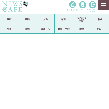
当たる占い師
占い
登録•
ログイン
マイルーム
面白ネタ
ホーム
TOP
芸能
女性
恋愛
お金
雑学
社会
政治
社会
政治
スポーツ
健康・生活
動物
グルメ
経済
海外
芸能
スポーツ
恋愛
ビックリ
コメントポスト
アリ／ナシ
リリース
ショップ
登録・ログイン/マイルーム