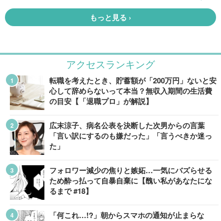
アクセスランキング
転職を考えたとき、貯蓄額が「200万円」ないと安
心して辞めらないって本当？無収入期間の生活費
の目安【「退職プロ」が解説】
広末涼子、病名公表を決断した次男からの言葉
「言い訳にするのも嫌だった」「言うべきか迷っ
た」
フォロワー減少の焦りと嫉妬…一気にバズらせる
ため酔っ払って自暴自棄に【醜い私があなたにな
るまで #18】
「何これ…!?」朝からスマホの通知が止まらな