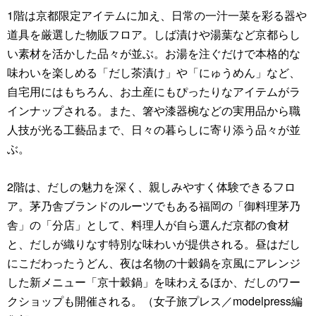
1階は京都限定アイテムに加え、日常の一汁一菜を彩る器や
道具を厳選した物販フロア。しば漬けや湯葉など京都らし
い素材を活かした品々が並ぶ。お湯を注ぐだけで本格的な
味わいを楽しめる「だし茶漬け」や「にゅうめん」など、
自宅用にはもちろん、お土産にもぴったりなアイテムがラ
インナップされる。また、箸や漆器椀などの実用品から職
人技が光る工藝品まで、日々の暮らしに寄り添う品々が並
ぶ。
2階は、だしの魅力を深く、親しみやすく体験できるフロ
ア。茅乃舎ブランドのルーツでもある福岡の「御料理茅乃
舎」の「分店」として、料理人が自ら選んだ京都の食材
と、だしが織りなす特別な味わいが提供される。昼はだし
にこだわったうどん、夜は名物の十穀鍋を京風にアレンジ
した新メニュー「京十穀鍋」を味わえるほか、だしのワー
クショップも開催される。（女子旅プレス／modelpress編