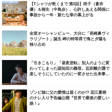
【Tシャツが乾くまで 第5話】咲子（蒼井
優）＆樹生（中島歩）、心許しあえる関係に
事故から一年・新たな章の幕上がる
全室オーシャンビュー、大分に「長崎鼻ヴィ
ラリゾート」誕生 岬の特等席で海と夕陽を
独り占め
「引きこもり」「昼夜逆転」別人のように変
わってしまった認知症の義母。近距離介護で
楽しそうにしていたのに一変させた出来事と
は
ゾンビ娘に父の愛情は届くのか!? 花江夏樹
のナレ入り予告編公開『世界で最後の愛しい
娘！』