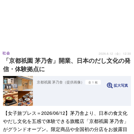
社会
2026.6.12（金） 12:30
「京都祇園 茅乃舎」開業、日本のだし文化の発
信・体験拠点に
京都祇園 茅乃舎（提供画像）
全 1 枚
拡大写真
【女子旅プレス＝2026/06/12】茅乃舎より、日本の食文化
やだし文化を五感で体験できる旗艦店「京都祇園 茅乃舎」
がグランドオープン。限定商品や全国初の分店をお披露目