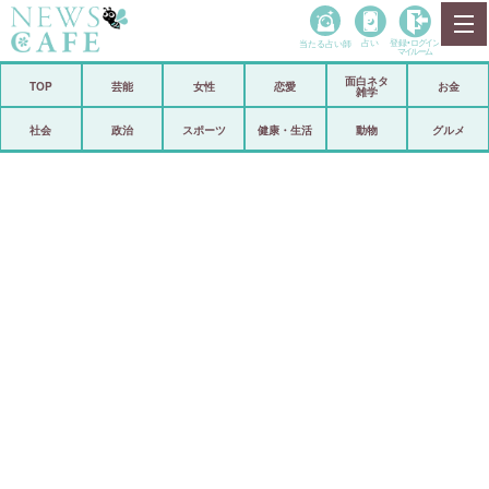
当たる占い師
占い
登録•
ログイン
マイルーム
面白ネタ
ホーム
TOP
芸能
女性
恋愛
お金
雑学
社会
政治
社会
政治
スポーツ
健康・生活
動物
グルメ
経済
海外
芸能
スポーツ
恋愛
ビックリ
コメントポスト
アリ／ナシ
リリース
ショップ
登録・ログイン/マイルーム