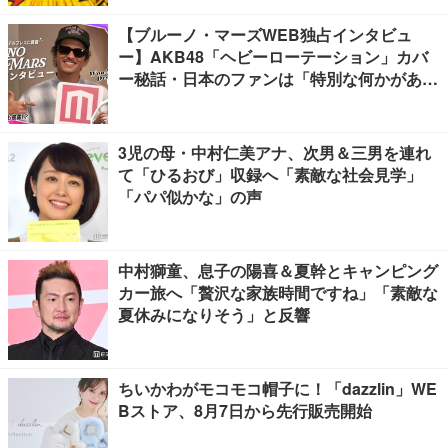
【ブルーノ・マーズWEB独占インタビュ
ー】AKB48「ヘビーローテーション」カバ
ー秘話・日本のファンは「特別な何かがあ
る」…来日公演への期待語る
3児の母・中村仁美アナ、次男＆三男を連れ
て「ひるおび」収録へ「素敵な社会見学」
「パパ似かな」の声
中村獅童、息子の陽喜＆夏幹とキャンピング
カー旅へ「贅沢な家族時間ですね」「素敵な
夏休みになりそう」と反響
ちいかわがモコモコ帽子に！「dazzlin」WE
Bストア、8月7日から先行販売開始