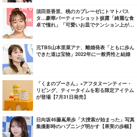
須田亜香里、桃のカプレーゼにトマトパス
タ…豪華パーティーショット披露「綺麗な食
卓で憧れ」「可愛いお皿でテンション上が
る」の声
元TBS山本里菜アナ、離婚発表「ともに歩ん
できた道は宝物」2022年に一般男性と結婚
「くまのプーさん」×アフタヌーンティー・
リビング、ティータイムを彩る限定アイテム
が登場【7月31日発売】
日向坂46藤嶌果歩「大捜索が始まった」写真
集撮影時のハプニング明かす【果実の歩幅】