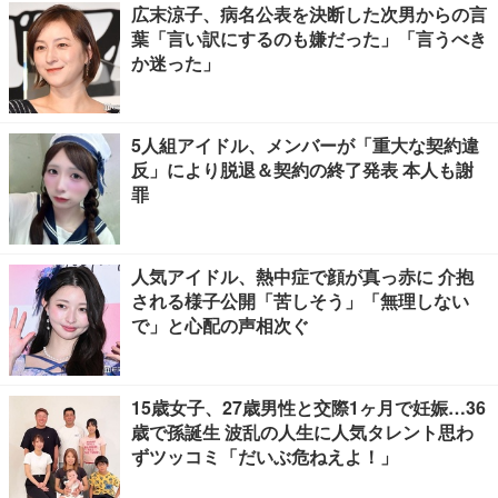
広末涼子、病名公表を決断した次男からの言
葉「言い訳にするのも嫌だった」「言うべき
か迷った」
5人組アイドル、メンバーが「重大な契約違
反」により脱退＆契約の終了発表 本人も謝
罪
人気アイドル、熱中症で顔が真っ赤に 介抱
される様子公開「苦しそう」「無理しない
で」と心配の声相次ぐ
15歳女子、27歳男性と交際1ヶ月で妊娠…36
歳で孫誕生 波乱の人生に人気タレント思わ
ずツッコミ「だいぶ危ねえよ！」