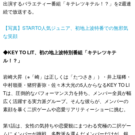
出演するバラエティー番組「キテレツキテル！？」を2週連
続で放送する。
【写真】STARTO人気ジュニア、初地上波特番での無邪気
な笑顔
◆KEY TO LIT、初の地上波特別番組「キテレツキテ
ル！？」
岩崎大昇（※「崎」は正しくは「たつさき」）・井上瑞稀・
中村嶺亜・猪狩蒼弥・佐々木大光の5人からなるKEY TO LI
Tは、圧倒的なパフォーマンス力を持ち、メンバー全員が幅
広く活躍する実力派グループ。そんな彼らが、メンバーの
素顔を暴く二択ゲームや恋愛リアリティーショーに挑む。
第1話は、女性の気持ちや恋愛観にまつわる究極の二択ゲー
ムにメンバーが挑戦。多数派を選んだメンバーだけが、銀