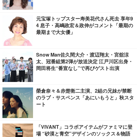
元宝塚トップスター寿美花代さん死去 享年9
4 息子・高嶋政宏＆政伸がコメント「最期の
最期まで大女優」
Snow Man佐久間大介・渡辺翔太・宮舘涼
太、冠番組第2弾が放送決定 江戸川区出身・
岡田将生“番宣なし”で再びゲスト出演
榮倉奈々＆赤楚衛二主演、2組の兄妹が禁断
のラブ・サスペンス「あにいもうと」秋スタ
ート
「VIVANT」コラボアイテムがファミマに登
場 “砂漠と青空”デザインのソックス＆物語