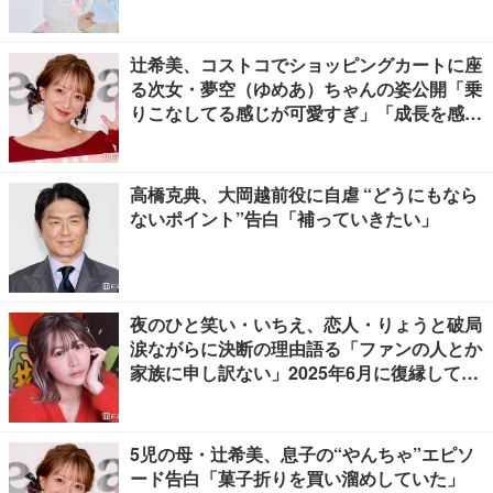
辻希美、コストコでショッピングカートに座
る次女・夢空（ゆめあ）ちゃんの姿公開「乗
りこなしてる感じが可愛すぎ」「成長を感じ
る」の声
高橋克典、大岡越前役に自虐 “どうにもなら
ないポイント”告白「補っていきたい」
夜のひと笑い・いちえ、恋人・りょうと破局
涙ながらに決断の理由語る「ファンの人とか
家族に申し訳ない」2025年6月に復縁してい
た
5児の母・辻希美、息子の“やんちゃ”エピソ
ード告白「菓子折りを買い溜めしていた」