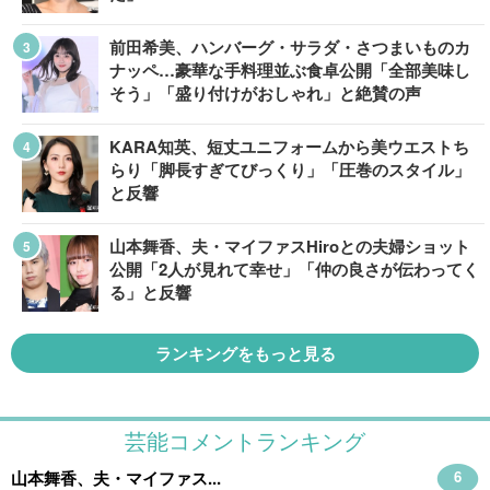
前田希美、ハンバーグ・サラダ・さつまいものカ
ナッペ…豪華な手料理並ぶ食卓公開「全部美味し
そう」「盛り付けがおしゃれ」と絶賛の声
KARA知英、短丈ユニフォームから美ウエストち
らり「脚長すぎてびっくり」「圧巻のスタイル」
と反響
山本舞香、夫・マイファスHiroとの夫婦ショット
公開「2人が見れて幸せ」「仲の良さが伝わってく
る」と反響
ランキングをもっと見る