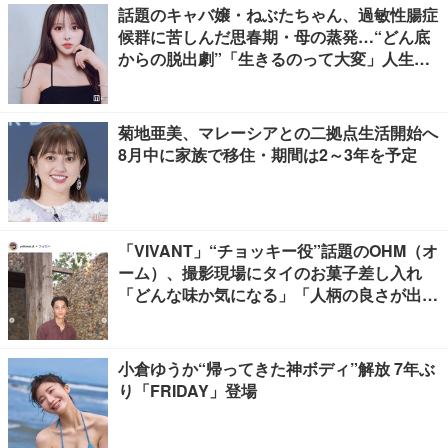
話題のキャバ嬢・ねぶたちゃん、過敏性腸症
候群に苦しんだ思春期・母の蒸発…“どん底
からの脱出劇”「生きるのって大変」人生変
えた言葉とは【インタビュー連載Vol.1】
菊地亜美、マレーシアとの二拠点生活開始へ
8月中に家族で移住・期間は2～3年を予定
「VIVANT」“チョッキー役”話題のOHM（オ
ーム）、撮影現場にタイのお菓子差し入れ
「どんな味か気になる」「人柄の良さが出て
る」
小倉ゆうか“帰ってきた神ボディ”解放 7年ぶ
り「FRIDAY」登場