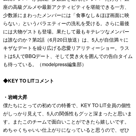
座の高級グルメや最新アクティビティを堪能できる一方、
少数派にまわったメンバーには「食事なし＆ほぼ画面に映
らない」というバラエティーの洗礼を受ける。さらに最後
には大物ゲストも登場。果たして最もキテレツなメンバー
は誰なのか？第2話（6月20日放送）は、5人が自信満々に
キザなデートを繰り広げる恋愛リアリティーショー。ラス
トは5人でBBQデート、そして焚き火を囲んでの告白タイム
も待っている。（modelpress編集部）
◆KEY TO LITコメント
・岩崎大昇
僕たちにとっての初めての特番で、KEY TO LIT全員の個性
がしっかり見えて、5人の関係性もグッと深まったと思いま
す。またこのチームで面白いことができたら嬉しいです。
めちゃくちゃいい仕上がりになっていると思うので、ぜひ