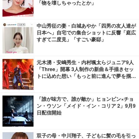
「物を壊しちゃったとか」
中山秀征の妻・白城あやか「四男の友人達が
日本へ」自宅での集合ショットに反響「庭広
すぎて二度見」「すごい豪邸」
元木湧・安嶋秀生・内村颯太らジュニア9人
「Three」開幕 3人制作の新曲＆手描きセッ
トに込めた想い「もっと前に進んで夢を掴み
たい」【ゲネプロレポ】
「誰が味方で、誰が敵か」ヒョンビン×チョ
ン・ウソン「メイド・イン・コリア 2」9月9
日配信開始
双子の母・中川翔子、子どもに髪の毛を引っ