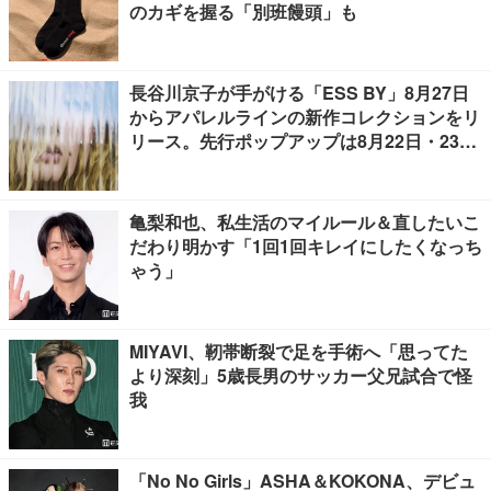
のカギを握る「別班饅頭」も
長谷川京子が手がける「ESS BY」8月27日
からアパレルラインの新作コレクションをリ
リース。先行ポップアップは8月22日・23日
開催
亀梨和也、私生活のマイルール＆直したいこ
だわり明かす「1回1回キレイにしたくなっち
ゃう」
MIYAVI、靭帯断裂で足を手術へ「思ってた
より深刻」5歳長男のサッカー父兄試合で怪
我
「No No Girls」ASHA＆KOKONA、デビュ