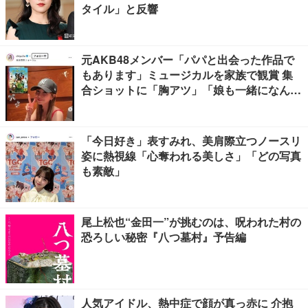
タイル」と反響
元AKB48メンバー「パパと出会った作品で
もあります」ミュージカルを家族で観賞 集
合ショットに「胸アツ」「娘も一緒になんて
感慨深い」の声
「今日好き」表すみれ、美肩際立つノースリ
姿に熱視線「心奪われる美しさ」「どの写真
も素敵」
尾上松也“金田一”が挑むのは、呪われた村の
恐ろしい秘密『八つ墓村』予告編
人気アイドル、熱中症で顔が真っ赤に 介抱