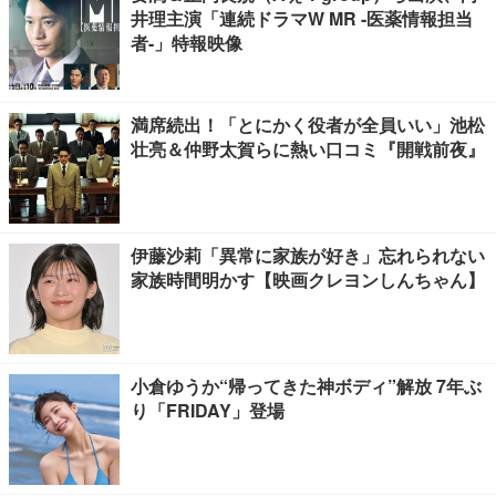
井理主演「連続ドラマW MR -医薬情報担当
者-」特報映像
満席続出！「とにかく役者が全員いい」池松
壮亮＆仲野太賀らに熱い口コミ『開戦前夜』
伊藤沙莉「異常に家族が好き」忘れられない
家族時間明かす【映画クレヨンしんちゃん】
小倉ゆうか“帰ってきた神ボディ”解放 7年ぶ
り「FRIDAY」登場