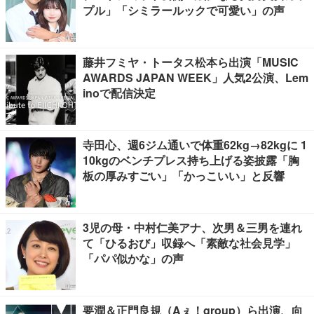
プル」「シミラールックで可愛い」の声
藤井フミヤ・トータス松本ら出演「MUSIC
AWARDS JAPAN WEEK」人気2公演、Lem
inoで配信決定
寺田心、週6ジム通いで体重62kg→82kgに 1
10kgのベンチプレス持ち上げる姿披露「胸
板の厚みすごい」「かっこいい」と反響
3児の母・中村仁美アナ、次男＆三男を連れ
て「ひるおび」収録へ「素敵な社会見学」
「パパ似かな」の声
要潤＆正門良規（Aぇ！group）ら出演、向