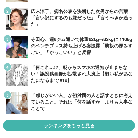
広末涼子、病名公表を決断した次男からの言葉
「言い訳にするのも嫌だった」「言うべきか迷っ
た」
寺田心、週6ジム通いで体重62kg→82kgに 110kg
のベンチプレス持ち上げる姿披露「胸板の厚みす
ごい」「かっこいい」と反響
「何これ…!?」朝からスマホの通知が止まらな
い！誤投稿画像が拡散され大炎上【醜い私があな
たになるまで #19】
「感じがいい人」が初対面の人と話すときに考え
ていること。それは「何を話すか」よりも大事な
ことで
ランキングをもっと見る