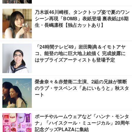
乃木坂46川崎桜、タンクトップ姿で夏のワン
シーン再現「BOMB」表紙登場 裏表紙は6期
生・長嶋凛桜【独占カットあり】
「24時間テレビ49」岩田剛典＆イモトアヤ
コ、能登の地に巨大地上絵描く 完成披露に
はサプライズアーティストも登場予定
榮倉奈々＆赤楚衛二主演、2組の兄妹が禁断
のラブ・サスペンス「あにいもうと」秋スタ
ート
ポーチやルームウェアなど「ハンナ・モンタ
ナ」「ハイスクール・ミュージカル」20周年
記念グッズPLAZAに集結