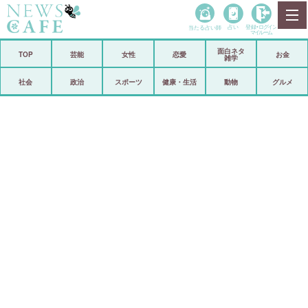
当たる占い師
占い
登録•
ログイン
マイルーム
面白ネタ
ホーム
TOP
芸能
女性
恋愛
お金
雑学
社会
政治
社会
政治
スポーツ
健康・生活
動物
グルメ
経済
海外
芸能
スポーツ
恋愛
ビックリ
コメントポスト
アリ／ナシ
リリース
ショップ
登録・ログイン/マイルーム