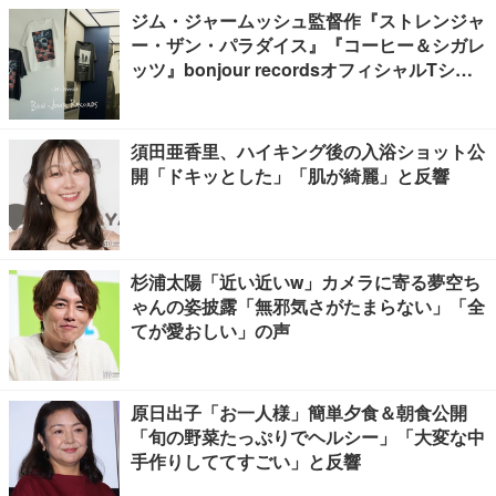
ジム・ジャームッシュ監督作『ストレンジャ
ー・ザン・パラダイス』『コーヒー＆シガレ
ッツ』bonjour recordsオフィシャルTシャ
ツ発売
須田亜香里、ハイキング後の入浴ショット公
開「ドキッとした」「肌が綺麗」と反響
杉浦太陽「近い近いw」カメラに寄る夢空ち
ゃんの姿披露「無邪気さがたまらない」「全
てが愛おしい」の声
原日出子「お一人様」簡単夕食＆朝食公開
「旬の野菜たっぷりでヘルシー」「大変な中
手作りしててすごい」と反響