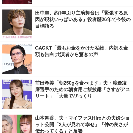
田中圭、約1年ぶり主演舞台は「緊張する原
因が現状いっぱいある」役者歴26年で今後の
目標語る
GACKT「最もお金をかけた私物」内訳＆金
額も告白 共演者から驚きの声
前田希美「朝250gを食べます」夫・渡邊凌
磨選手のための朝食用ご飯披露「さすがアス
リート」「大量でびっくり」
山本舞香、夫・マイファスHiroとの夫婦ショ
ット公開「2人が見れて幸せ」「仲の良さが
伝わってくる」と反響