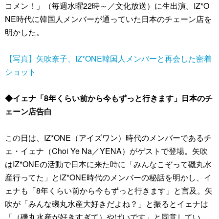
コメン！」（毎週水曜22時～／文化放送）に生出演。IZ*O
NE時代に韓国人メンバーが通っていた日本のチェーン店を
明かした。
【写真】矢吹奈子、IZ*ONE韓国人メンバーと再会した密着
ショット
◆イェナ「8年くらい前から今もずっと行きます」日本のチ
ェーン店告白
この日は、IZ*ONE（アイズワン）時代のメンバーであるチ
ェ・イェナ（Choi Ye Na／YENA）がゲストで登場。矢吹
はIZ*ONEの活動で日本に来た時に「みんなこぞって磯丸水
産行ってた」とIZ*ONE時代のメンバーの秘話を明かし、イ
ェナも「8年くらい前から今もずっと行きます」と言及。矢
吹が「みんな磯丸水産大好きだよね？」と振るとイェナは
「（磯丸水産が好きすぎて）やばいです」と同意してい