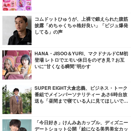
コムドットひゅうが、上裸で鍛えられた腹筋
披露「めちゃくちゃ格好良い」「ビジュ爆発
してる」の声
HANA・JISOO＆YURI、マクドナルドCM初
登場 レトロでエモい休日をのぞき見？お互
いに“甘くなる瞬間”明かす
SUPER EIGHT大倉忠義、ビジネス・トーク
番組でメインパーソナリティー あさ6時台放
送も「昼間まで寝ている人に見てほしいで
す」
「今日好き」けんみあカップル、ディズニー
デートショット公開「絵になる美男美女カッ