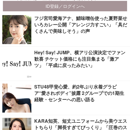
フジ宮司愛海アナ、鯖味噌缶使った夏野菜せ
いろカレー公開「アレンジ力すごい」「具だ
くさんで美味しそう」の声
Hey! Say! JUMP、横アリ公演決定でファン
歓喜 チケット価格にも注目集まる「激ア
ツ」「平成に戻ったみたい」
STU48甲斐心愛、約2年ぶり水着グラビ
ア“愛されボディ”披露 2グループでの1期生
経験・センターへの思い語る
KARA知英、短丈ユニフォームから美ウエス
トちらり「脚長すぎてびっくり」「圧巻のス