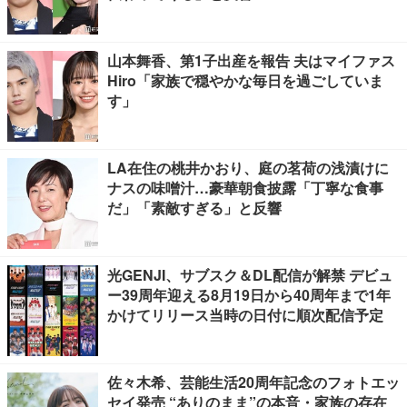
山本舞香、第1子出産を報告 夫はマイファス
Hiro「家族で穏やかな毎日を過ごしていま
す」
LA在住の桃井かおり、庭の茗荷の浅漬けに
ナスの味噌汁…豪華朝食披露「丁寧な食事
だ」「素敵すぎる」と反響
光GENJI、サブスク＆DL配信が解禁 デビュ
ー39周年迎える8月19日から40周年まで1年
かけてリリース当時の日付に順次配信予定
佐々木希、芸能生活20周年記念のフォトエッ
セイ発売 “ありのまま”の本音・家族の存在