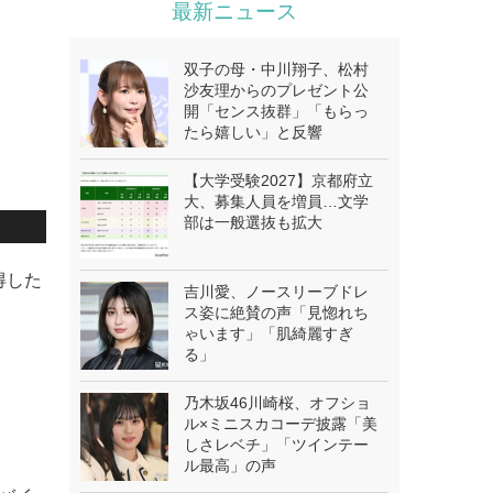
最新ニュース
双子の母・中川翔子、松村
沙友理からのプレゼント公
開「センス抜群」「もらっ
たら嬉しい」と反響
【大学受験2027】京都府立
大、募集人員を増員…文学
部は一般選抜も拡大
得した
吉川愛、ノースリーブドレ
ス姿に絶賛の声「見惚れち
ゃいます」「肌綺麗すぎ
る」
乃木坂46川崎桜、オフショ
ル×ミニスカコーデ披露「美
しさレベチ」「ツインテー
ル最高」の声