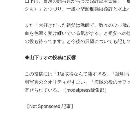
山下は、自身の顔写真が写った免許証を公開。「
クも）」とつづり、一級小型船舶操縦免許と水上
また「大好きだった祖父は漁師で、数々のぶっ飛
血を色濃く受け継いでいる気がする」と祖父への
の役も待ってます」と今後の展望についても記し
◆山下リオの投稿に反響
この投稿には「1級取得なんて凄すぎる」「証明
明写真のクオリティがすごい」「海賊の役のオフ
寄せられている。（modelpress編集部）
【Not Sponsored 記事】