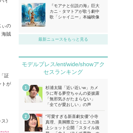
バイ
『モアナと伝説の海』巨大
カニ・タマトアが歌う劇中
歌「シャイニー」本編映像
じぃの
。海賊
最新ニュースをもっと見る
モデルプレス/ent/wide/showアク
セスランキング
「証
ントが
杉浦太陽「近い近いw」カメ
ラに寄る夢空ちゃんの姿披露
「無邪気さがたまらない」
「全てが愛おしい」の声
“可愛すぎる新喜劇女優”小寺
レス》
真理、美脚際立つミニスカ路
上ショット公開「スタイル抜