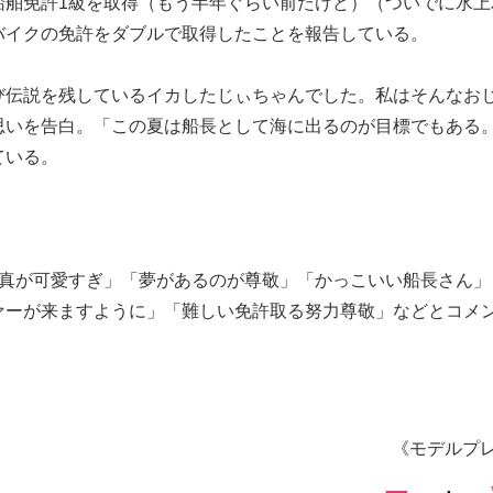
船舶免許1級を取得（もう半年ぐらい前だけど）（ついでに水上
バイクの免許をダブルで取得したことを報告している。
び伝説を残しているイカしたじぃちゃんでした。私はそんなお
思いを告白。「この夏は船長として海に出るのが目標でもある
ている。
写真が可愛すぎ」「夢があるのが尊敬」「かっこいい船長さん」
ァーが来ますように」「難しい免許取る努力尊敬」などとコメ
《モデルプ