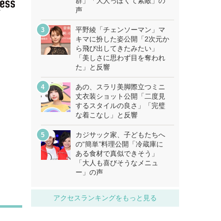
群」「大人っぽくて素敵」の
声
平野綾「チェンソーマン」マ
キマに扮した姿公開「2次元か
ら飛び出してきたみたい」
「美しさに思わず目を奪われ
た」と反響
あの、スラリ美脚際立つミニ
丈衣装ショット公開「二度見
するスタイルの良さ」「完璧
な着こなし」と反響
カジサック家、子どもたちへ
の“簡単”料理公開「冷蔵庫に
ある食材で真似できそう」
「大人も喜びそうなメニュ
ー」の声
アクセスランキングをもっと見る