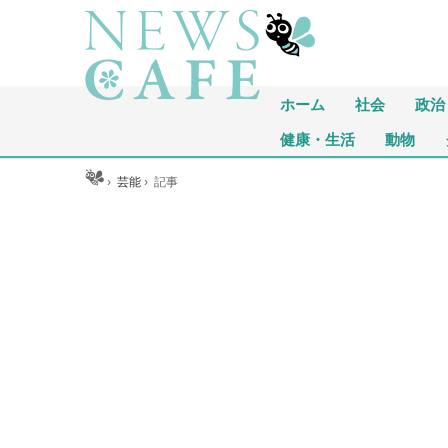
ホーム
社会
政治
健康・生活
動物
ホーム
›
芸能
›
記事