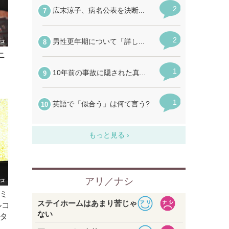
ニ
、ミ
ルコ
タ