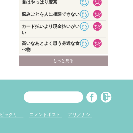
ビックリ
コメントポスト
アリ／ナシ