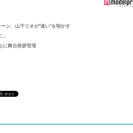
シーン、山下リオが“違い”を明かす
に」
もに舞台挨拶登壇