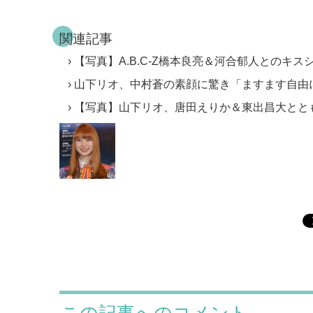
関連記事
【写真】A.B.C-Z橋本良亮＆河合郁人とのキス
山下リオ、中村蒼の素顔に驚き「ますます自由
【写真】山下リオ、唐田えりか＆東出昌大とと