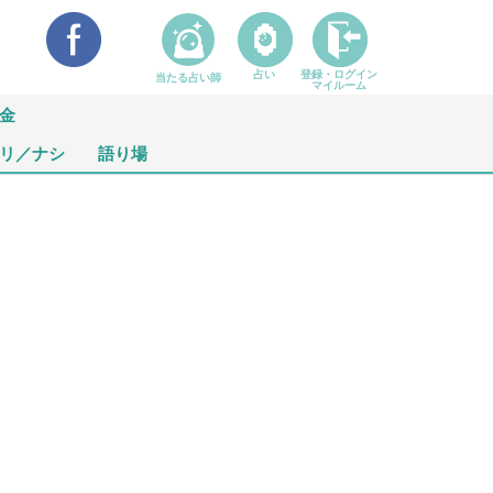
占い
登録・ログイン
当たる占い師
マイルーム
金
リ／ナシ
語り場