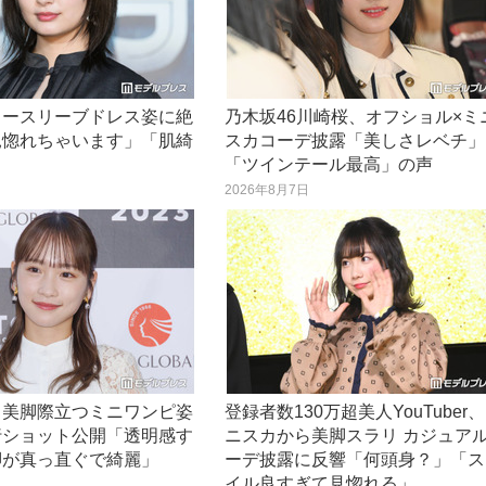
ノースリーブドレス姿に絶
乃木坂46川崎桜、オフショル×ミ
見惚れちゃいます」「肌綺
スカコーデ披露「美しさレベチ」
」
「ツインテール最高」の声
日
2026年8月7日
、美脚際立つミニワンピ姿
登録者数130万超美人YouTuber
行ショット公開「透明感す
ニスカから美脚スラリ カジュア
脚が真っ直ぐで綺麗」
ーデ披露に反響「何頭身？」「ス
イル良すぎて見惚れる」
日