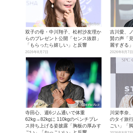
双子の母・中川翔子、松村沙友理か
吉川愛、
らのプレゼント公開「センス抜群」
賛の声「
「もらったら嬉しい」と反響
麗すぎる
2026年8月7日
2026年8月7
寺田心、週6ジム通いで体重
川栄李奈
62kg→82kgに 110kgのベンチプレ
のタイ旅
ス持ち上げる姿披露「胸板の厚みす
ごい」「
ごい」「かっこいい」と反響
2026年8月7