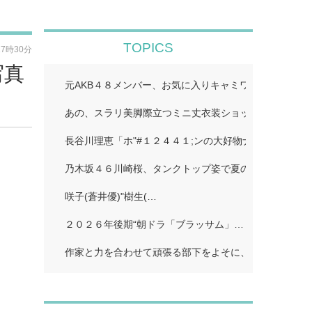
TOPICS
17時30分
写真
元AKB４８メンバー、お気に入りキャミワンピで美スタ
あの、スラリ美脚際立つミニ丈衣装ショット公開「二度
長谷川理恵「ホ"#１２４４１;ンの大好物ナホ"#１２４４
乃木坂４６川崎桜、タンクトップ姿で夏のワンシーン再現
咲子(蒼井優)"樹生(…
２０２６年後期“朝ドラ「ブラッサム」…
作家と力を合わせて頑張る部下をよそに、上司は陰で悪