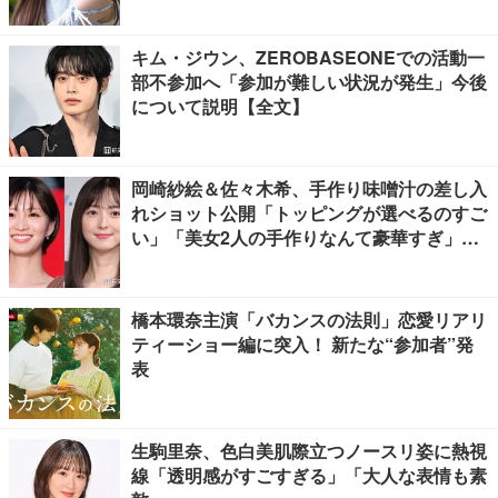
キム・ジウン、ZEROBASEONEでの活動一
部不参加へ「参加が難しい状況が発生」今後
について説明【全文】
岡崎紗絵＆佐々木希、手作り味噌汁の差し入
れショット公開「トッピングが選べるのすご
い」「美女2人の手作りなんて豪華すぎ」と
反響
橋本環奈主演「バカンスの法則」恋愛リアリ
ティーショー編に突入！ 新たな“参加者”発
表
生駒里奈、色白美肌際立つノースリ姿に熱視
線「透明感がすごすぎる」「大人な表情も素