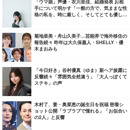
「ウマ娘」声優・衣川里佳、結婚発表 お相
手について明かす「一般の方で、気ままな性
格の私を、時に厳しく、そしてとても優し
く、全力でサポートしてくれる方です」
菊地亜美・舟山久美子…芸能界で海外移住の
報告続々 昨年は大久保嘉人・SHELLY・優
木まおみも
「今日好き」谷村優真（ゆま）新ヘア披露に
反響続々「雰囲気全然違う」「大人っぽくて
ステキ」の声
木村了、妻・奥菜恵の誕生日を祝福 密着シ
ョット公開「ラブラブで憧れる」「お似合い
の2人」と反響