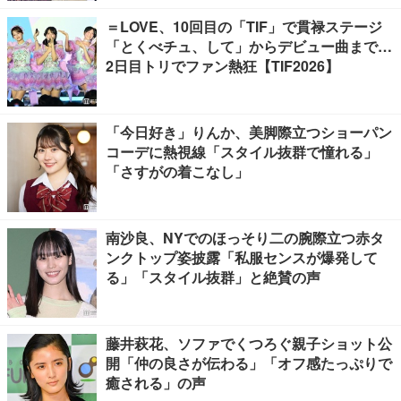
＝LOVE、10回目の「TIF」で貫禄ステージ
「とくべチュ、して」からデビュー曲まで…
2日目トリでファン熱狂【TIF2026】
「今日好き」りんか、美脚際立つショーパン
コーデに熱視線「スタイル抜群で憧れる」
「さすがの着こなし」
南沙良、NYでのほっそり二の腕際立つ赤タ
ンクトップ姿披露「私服センスが爆発して
る」「スタイル抜群」と絶賛の声
藤井萩花、ソファでくつろぐ親子ショット公
開「仲の良さが伝わる」「オフ感たっぷりで
癒される」の声