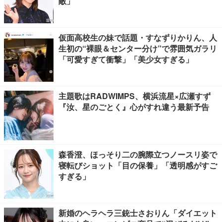
敵」
仮面高校生の妹で話題・すなずりかりん、人
生初の“裸眼＆センター分け”で雰囲気ガラリ
「可愛すぎて衝撃」「美少女すぎる」
主題歌はRADWIMPS、横浜流星×広瀬すず
『汝、星のごとく』心がすれ違う最新予告
森香澄、ほっそり二の腕際立つノースリ姿で
寝転びショット「目の保養」「透明感がすご
すぎる」
新婚のヘラヘラ三銃士さおりん「ダイエット