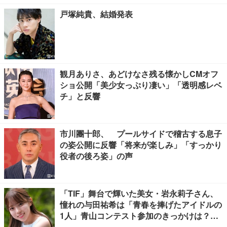
戸塚純貴、結婚発表
観月ありさ、あどけなさ残る懐かしCMオフ
ショ公開「美少女っぷり凄い」「透明感レベ
チ」と反響
市川團十郎、 プールサイドで稽古する息子
の姿公開に反響「将来が楽しみ」「すっかり
役者の後ろ姿」の声
「TIF」舞台で輝いた美女・岩永莉子さん、
憧れの与田祐希は「青春を捧げたアイドルの
1人」青山コンテスト参加のきっかけは？
【モデルプレスインタビュー】