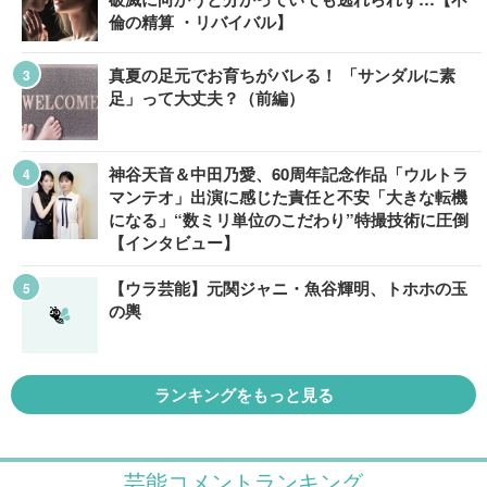
倫の精算 ・リバイバル】
真夏の足元でお育ちがバレる！ 「サンダルに素
足」って大丈夫？（前編）
神谷天音＆中田乃愛、60周年記念作品「ウルトラ
マンテオ」出演に感じた責任と不安「大きな転機
になる」“数ミリ単位のこだわり”特撮技術に圧倒
【インタビュー】
【ウラ芸能】元関ジャニ・魚谷輝明、トホホの玉
の輿
ランキングをもっと見る