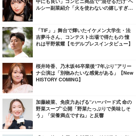
中にも良い」コンビニ商品で“混ぜるだけ”ヘ
ルシー副菜紹介「火を使わないの嬉しすぎ
る」「タンパク質たっぷりで最高」の声
「TIF」」舞台で輝いたイケメン大学生・法
吉夢斗さん、コンテスト出場で得たもの 憧
れは平野紫耀【モデルプレスインタビュー】
桜井玲香、乃木坂46卒業後“7年ぶり”アリー
ナ公演は「別物みたいな感覚がある」【New
HISTORY COMING】
加藤綾菜、免疫力あげる“ハーバード式 命の
野菜スープ”公開「野菜たっぷりで美味しそ
う」「栄養満点ですね」と反響