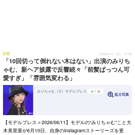
芸能
2026.6.11（木） 17:00
「10回切って倒れない木はない」出演のみりち
ゃむ、新ヘア披露で反響続々「前髪ぱっつん可
愛すぎ」「雰囲気変わる」
みりちゃむ（C）モデルプレス
全 1 枚
拡大写真
【モデルプレス＝2026/06/11】モデルの“みりちゃむ”こと大
木美里亜が6月10日、自身のInstagramストーリーズを更