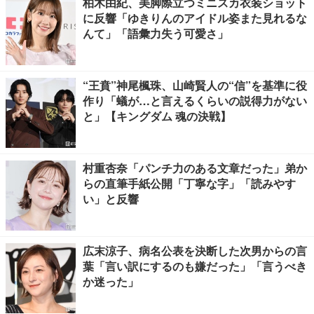
柏木由紀、美脚際立つミニスカ衣装ショット
に反響「ゆきりんのアイドル姿また見れるな
んて」「語彙力失う可愛さ」
“王賁”神尾楓珠、山崎賢人の“信”を基準に役
作り「蟻が…と言えるくらいの説得力がない
と」【キングダム 魂の決戦】
村重杏奈「パンチ力のある文章だった」弟か
らの直筆手紙公開「丁寧な字」「読みやす
い」と反響
広末涼子、病名公表を決断した次男からの言
葉「言い訳にするのも嫌だった」「言うべき
か迷った」