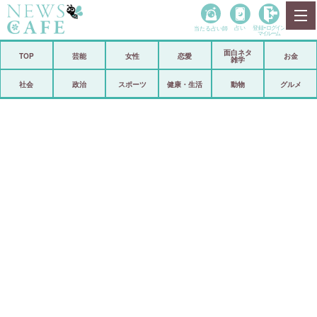
当たる占い師
占い
登録•
ログイン
マイルーム
面白ネタ
ホーム
TOP
芸能
女性
恋愛
お金
雑学
社会
政治
社会
政治
スポーツ
健康・生活
動物
グルメ
経済
海外
芸能
スポーツ
恋愛
ビックリ
コメントポスト
アリ／ナシ
リリース
ショップ
登録・ログイン/マイルーム