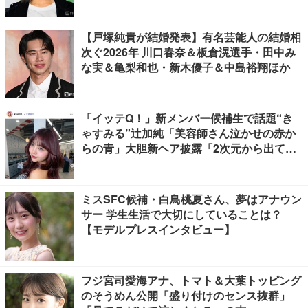
【戸塚純貴が結婚発表】有名芸能人の結婚相
次ぐ2026年 川口春奈＆板倉滉選手・田中み
な実＆亀梨和也・新木優子＆中島裕翔ほか
「イッテQ！」新メンバー候補生で話題“き
ゃすみる”辻加純「美容師さん泣かせの赤か
らの青」大胆新ヘア披露「2次元から出てき
たみたいな可愛さ」「雰囲気全然違う」と驚
きの声
ミスSFC候補・白鳥桃夏さん、夢はアナウン
サー 学生生活で大切にしていることは？
【モデルプレスインタビュー】
フジ宮司愛海アナ、トマト＆大葉トッピング
のそうめん公開「盛り付けのセンス抜群」