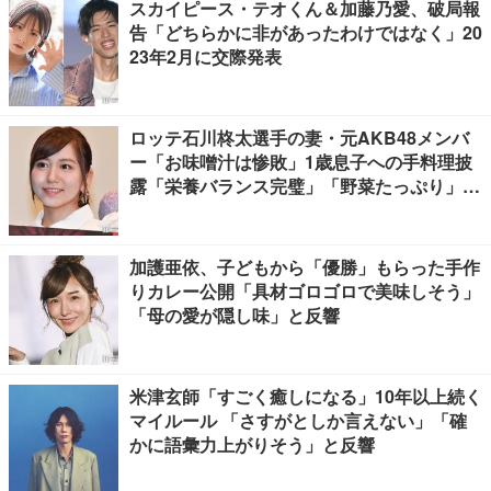
スカイピース・テオくん＆加藤乃愛、破局報
告「どちらかに非があったわけではなく」20
23年2月に交際発表
ロッテ石川柊太選手の妻・元AKB48メンバ
ー「お味噌汁は惨敗」1歳息子への手料理披
露「栄養バランス完璧」「野菜たっぷり」の
声
加護亜依、子どもから「優勝」もらった手作
りカレー公開「具材ゴロゴロで美味しそう」
「母の愛が隠し味」と反響
米津玄師「すごく癒しになる」10年以上続く
マイルール 「さすがとしか言えない」「確
かに語彙力上がりそう」と反響