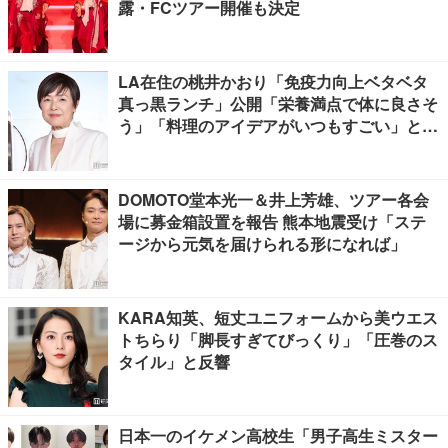
露・FCツアー開催も決定
LA在住の桃井かおり「免疫力向上ベタベタ
真っ黒ランチ」公開「栄養満点で体に良さそ
う」「料理のアイデアがいつもすごい」と反
響
DOMOTO堂本光一＆井上芳雄、ツアー各会
場に募金箱設置を報告 熊本地震受け「ステ
ージから元気を届けられる形になれば」
KARA知英、短丈ユニフォームから美ウエス
トちらり「脚長すぎてびっくり」「圧巻のス
タイル」と反響
日本一のイケメン高校生「男子高生ミスター