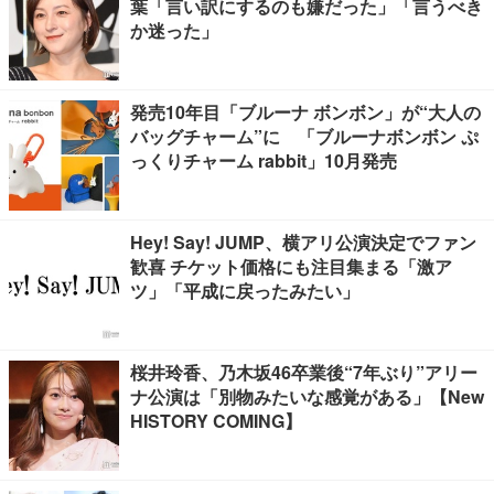
葉「言い訳にするのも嫌だった」「言うべき
か迷った」
発売10年目「ブルーナ ボンボン」が“大人の
バッグチャーム”に 「ブルーナボンボン ぷ
っくりチャーム rabbit」10月発売
Hey! Say! JUMP、横アリ公演決定でファン
歓喜 チケット価格にも注目集まる「激ア
ツ」「平成に戻ったみたい」
桜井玲香、乃木坂46卒業後“7年ぶり”アリー
ナ公演は「別物みたいな感覚がある」【New
HISTORY COMING】