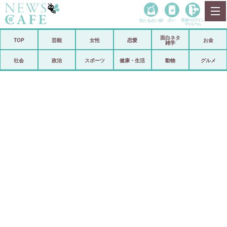
当たる占い師
占い
登録•
ログイン
マイルーム
面白ネタ
ホーム
TOP
芸能
女性
恋愛
お金
雑学
社会
政治
社会
政治
スポーツ
健康・生活
動物
グルメ
経済
海外
芸能
スポーツ
恋愛
ビックリ
コメントポスト
アリ／ナシ
リリース
ショップ
登録・ログイン/マイルーム