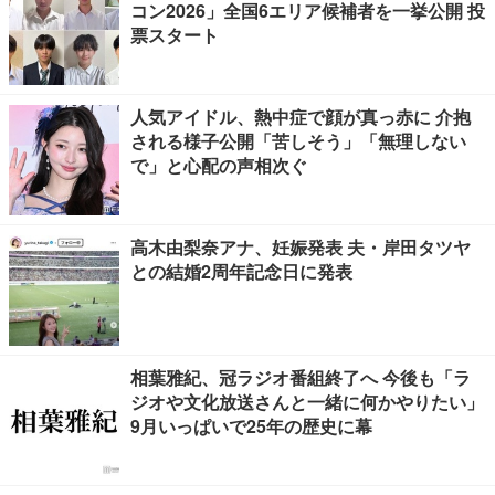
コン2026」全国6エリア候補者を一挙公開 投
票スタート
人気アイドル、熱中症で顔が真っ赤に 介抱
される様子公開「苦しそう」「無理しない
で」と心配の声相次ぐ
高木由梨奈アナ、妊娠発表 夫・岸田タツヤ
との結婚2周年記念日に発表
相葉雅紀、冠ラジオ番組終了へ 今後も「ラ
ジオや文化放送さんと一緒に何かやりたい」
9月いっぱいで25年の歴史に幕