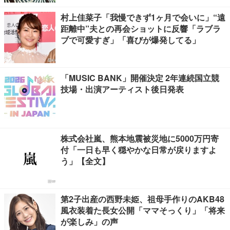
村上佳菜子「我慢できず1ヶ月で会いに」“遠
距離中”夫との再会ショットに反響「ラブラ
ブで可愛すぎ」「喜びが爆発してる」
「MUSIC BANK」開催決定 2年連続国立競
技場・出演アーティスト後日発表
株式会社嵐、熊本地震被災地に5000万円寄
付「一日も早く穏やかな日常が戻りますよ
う」【全文】
第2子出産の西野未姫、祖母手作りのAKB48
風衣装着た長女公開「ママそっくり」「将来
が楽しみ」の声