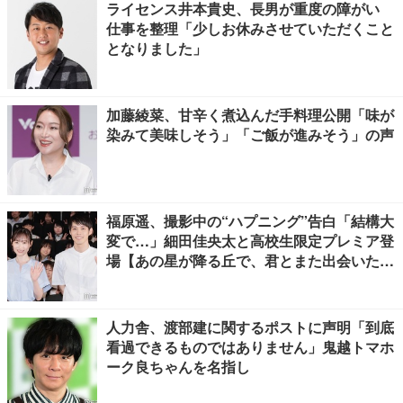
ライセンス井本貴史、長男が重度の障がい
仕事を整理「少しお休みさせていただくこと
となりました」
加藤綾菜、甘辛く煮込んだ手料理公開「味が
染みて美味しそう」「ご飯が進みそう」の声
福原遥、撮影中の“ハプニング”告白「結構大
変で…」細田佳央太と高校生限定プレミア登
場【あの星が降る丘で、君とまた出会いた
い。】
人力舎、渡部建に関するポストに声明「到底
看過できるものではありません」鬼越トマホ
ーク良ちゃんを名指し