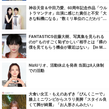
神谷天音＆中田乃愛、60周年記念作品「ウル
トラマンテオ」出演に感じた責任と不安「大
きな転機になる」“数ミリ単位のこだわり”特
撮技術に圧倒【インタビュー】
FANTASTICS佐藤大樹、写真集を見られる
のが“ものすごく恥ずかしい”相手とは「裸の
僕を見てもらう機会が最近はない」【In Moti
on】
NiziUリオ、活動休止を発表 当面は8人体制
での活動
大食い女王・もえのあずき「ぴんくこーで」
膝上ミニワンピからスラリ美脚「スタイル良
くて脚が綺麗」「お人形さんみたい」