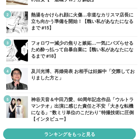
熱湯をかけられ顔に火傷…非道なカリスマ店長に
立ち向かう準備を開始！【醜い私があなたになる
まで #15】
フォロワー減少の焦りと嫉妬…一気にバズらせる
ため酔っ払って自暴自棄に【醜い私があなたにな
るまで #18】
及川光博、再婚発表 お相手は妊娠中「交際してお
りました方と」
神谷天音＆中田乃愛、60周年記念作品「ウルトラ
マンテオ」出演に感じた責任と不安「大きな転機
になる」“数ミリ単位のこだわり”特撮技術に圧倒
【インタビュー】
ランキングをもっと見る