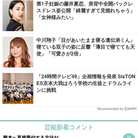
第1子妊娠の藤井夏恋、美背中全開バックレ
スドレス姿公開「綺麗すぎて見惚れちゃう」
「女神様みたい」
中川翔子「目があいたまま寝る遺伝弟くん」
寝ている双子の姿に反響「薄目で寝てても天
使」「可愛さが2倍」
「24時間テレビ49」企画情報を発表 SixTON
ES京本大我はろう学校の生徒とドラムライ
ンに挑戦
Recommended by