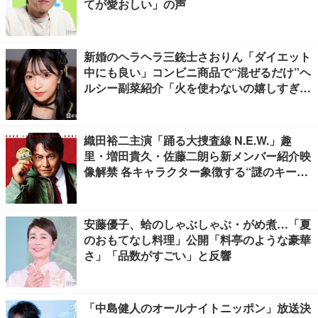
てが愛おしい」の声
新婚のヘラヘラ三銃士さおりん「ダイエット
中にも良い」コンビニ商品で“混ぜるだけ”ヘ
ルシー副菜紹介「火を使わないの嬉しすぎ
る」「タンパク質たっぷりで最高」の声
織田裕二主演「踊る大捜査線 N.E.W.」趣
里・増田貴久・佐藤二朗ら新メンバー紹介映
像解禁 各キャラクター象徴する“謎のキーワ
ード”も
安藤優子、蛤のしゃぶしゃぶ・がめ煮…「夏
のおもてなし料理」公開「料亭のような豪華
さ」「品数がすごい」と反響
「中島健人のオールナイトニッポン」放送決