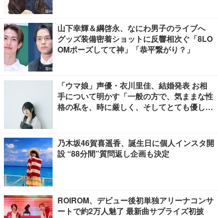
山下幸輝＆綱啓永、なにわ男子のライブへ
グッズ装備密着ショットに反響相次ぐ「8LO
OMポーズしてて神」「恭平繋がり？」
「ウマ娘」声優・衣川里佳、結婚発表 お相
手について明かす「一般の方で、気ままな性
格の私を、時に厳しく、そしてとても優し
く、全力でサポートしてくれる方です」
乃木坂46賀喜遥香、誕生日に個人インスタ開
設 “88分間”質問返し企画も決定
ROIROM、デビュー後初単独アリーナコンサ
ートで約2万人魅了 最新曲サプライズ初披