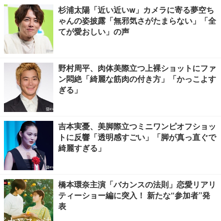
杉浦太陽「近い近いw」カメラに寄る夢空ち
ゃんの姿披露「無邪気さがたまらない」「全
てが愛おしい」の声
野村周平、肉体美際立つ上裸ショットにファ
ン悶絶「綺麗な筋肉の付き方」「かっこよす
ぎる」
吉本実憂、美脚際立つミニワンピオフショッ
トに反響「透明感すごい」「脚が真っ直ぐで
綺麗すぎる」
橋本環奈主演「バカンスの法則」恋愛リアリ
ティーショー編に突入！ 新たな“参加者”発
表