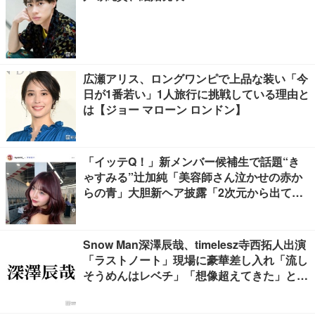
広瀬アリス、ロングワンピで上品な装い「今
日が1番若い」1人旅行に挑戦している理由と
は【ジョー マローン ロンドン】
「イッテQ！」新メンバー候補生で話題“き
ゃすみる”辻加純「美容師さん泣かせの赤か
らの青」大胆新ヘア披露「2次元から出てき
たみたいな可愛さ」「雰囲気全然違う」と驚
きの声
Snow Man深澤辰哉、timelesz寺西拓人出演
「ラストノート」現場に豪華差し入れ「流し
そうめんはレベチ」「想像超えてきた」と絶
賛の声