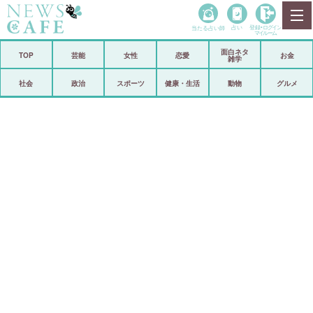
当たる占い師
占い
登録•
ログイン
マイルーム
面白ネタ
ホーム
TOP
芸能
女性
恋愛
お金
雑学
社会
政治
社会
政治
スポーツ
健康・生活
動物
グルメ
経済
海外
芸能
スポーツ
恋愛
ビックリ
コメントポスト
アリ／ナシ
リリース
ショップ
登録・ログイン/マイルーム