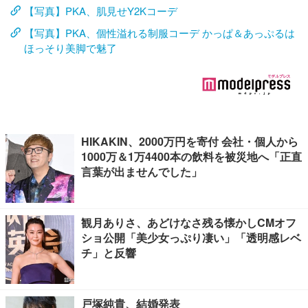
【写真】PKA、肌見せY2Kコーデ
【写真】PKA、個性溢れる制服コーデ かっぱ＆あっぷるは
ほっそり美脚で魅了
HIKAKIN、2000万円を寄付 会社・個人から
1000万＆1万4400本の飲料を被災地へ「正直
言葉が出ませんでした」
観月ありさ、あどけなさ残る懐かしCMオフ
ショ公開「美少女っぷり凄い」「透明感レベ
チ」と反響
戸塚純貴、結婚発表