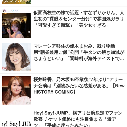
仮面高校生の妹で話題・すなずりかりん、人
生初の“裸眼＆センター分け”で雰囲気ガラリ
「可愛すぎて衝撃」「美少女すぎる」
マレーシア移住の優木まおみ、残り物活
用“朝昼兼用ご飯”公開「牛タンの焼き加減が
ちょうどいい」「調味料が海外テイストでお
しゃれ」の声
桜井玲香、乃木坂46卒業後“7年ぶり”アリー
ナ公演は「別物みたいな感覚がある」【New
HISTORY COMING】
Hey! Say! JUMP、横アリ公演決定でファン
歓喜 チケット価格にも注目集まる「激ア
ツ」「平成に戻ったみたい」