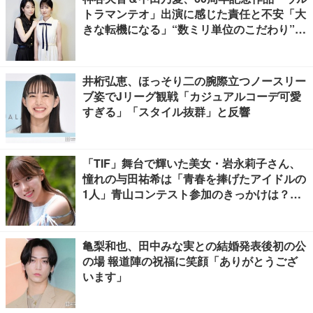
トラマンテオ」出演に感じた責任と不安「大
きな転機になる」“数ミリ単位のこだわり”特
撮技術に圧倒【インタビュー】
井桁弘恵、ほっそり二の腕際立つノースリー
ブ姿でJリーグ観戦「カジュアルコーデ可愛
すぎる」「スタイル抜群」と反響
「TIF」舞台で輝いた美女・岩永莉子さん、
憧れの与田祐希は「青春を捧げたアイドルの
1人」青山コンテスト参加のきっかけは？
【モデルプレスインタビュー】
亀梨和也、田中みな実との結婚発表後初の公
の場 報道陣の祝福に笑顔「ありがとうござ
います」