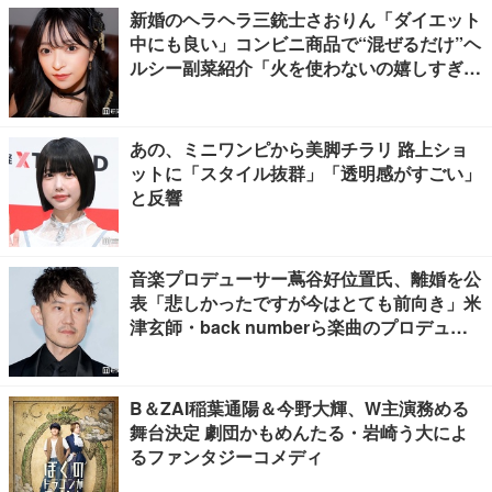
新婚のヘラヘラ三銃士さおりん「ダイエット
中にも良い」コンビニ商品で“混ぜるだけ”ヘ
ルシー副菜紹介「火を使わないの嬉しすぎ
る」「タンパク質たっぷりで最高」の声
あの、ミニワンピから美脚チラリ 路上ショ
ットに「スタイル抜群」「透明感がすごい」
と反響
音楽プロデューサー蔦谷好位置氏、離婚を公
表「悲しかったですが今はとても前向き」米
津玄師・back numberら楽曲のプロデュー
ス手掛ける
B＆ZAI稲葉通陽＆今野大輝、W主演務める
舞台決定 劇団かもめんたる・岩崎う大によ
るファンタジーコメディ