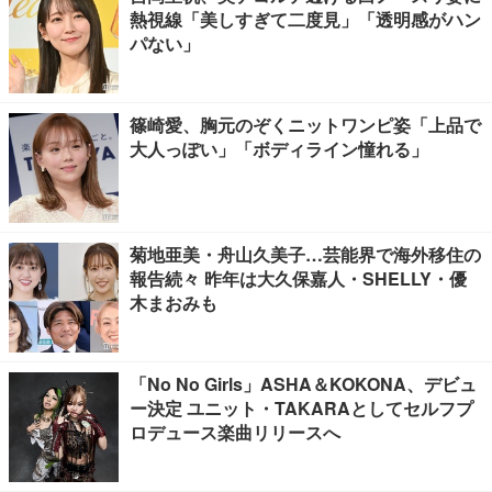
熱視線「美しすぎて二度見」「透明感がハン
パない」
篠崎愛、胸元のぞくニットワンピ姿「上品で
大人っぽい」「ボディライン憧れる」
菊地亜美・舟山久美子…芸能界で海外移住の
報告続々 昨年は大久保嘉人・SHELLY・優
木まおみも
「No No Girls」ASHA＆KOKONA、デビュ
ー決定 ユニット・TAKARAとしてセルフプ
ロデュース楽曲リリースへ