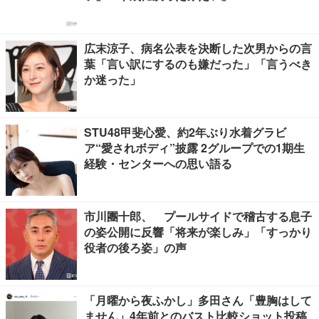
広末涼子、病名公表を決断した次男からの言
葉「言い訳にするのも嫌だった」「言うべき
か迷った」
STU48甲斐心愛、約2年ぶり水着グラビ
ア“愛されボディ”披露 2グループでの1期生
経験・センターへの思い語る
市川團十郎、 プールサイドで稽古する息子
の姿公開に反響「将来が楽しみ」「すっかり
役者の後ろ姿」の声
「月曜から夜ふかし」多田さん「豊胸はして
ません」4年前とのバスト比較ショット投稿