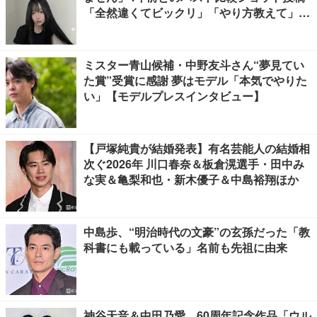
「全然違くてビックリ」「やり方教えて」の
声多数
ミスター青山候補・中野友斗さん“夢見てい
た賞”受賞に感謝 夢はモデル「本気でやりた
い」【モデルプレスインタビュー】
【戸塚純貴が結婚発表】有名芸能人の結婚相
次ぐ2026年 川口春奈＆板倉滉選手・田中み
な実＆亀梨和也・新木優子＆中島裕翔ほか
中島歩、“明治時代の文豪”の玄孫だった「教
科書にも載っている」名前も先祖に由来
神谷天音＆中田乃愛、60周年記念作品「ウル