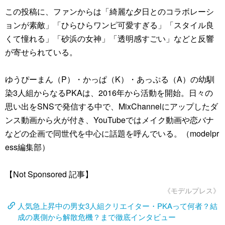
この投稿に、ファンからは「綺麗な夕日とのコラボレーシ
ョンが素敵」「ひらひらワンピ可愛すぎる」「スタイル良
くて憧れる」「砂浜の女神」「透明感すごい」などと反響
が寄せられている。
ゆうぴーまん（P）・かっぱ（K）・あっぷる（A）の幼馴
染3人組からなるPKAは、2016年から活動を開始。日々の
思い出をSNSで発信する中で、MixChannelにアップしたダ
ンス動画から火が付き、YouTubeではメイク動画や恋バナ
などの企画で同世代を中心に話題を呼んでいる。（modelpr
ess編集部）
【Not Sponsored 記事】
《モデルプレス》
人気急上昇中の男女3人組クリエイター・PKAって何者？結
成の裏側から解散危機？まで徹底インタビュー