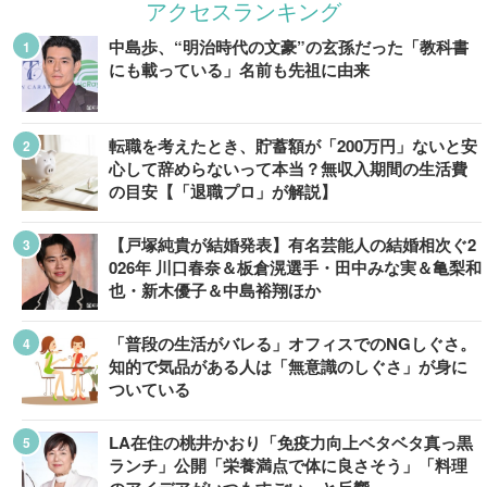
アクセスランキング
中島歩、“明治時代の文豪”の玄孫だった「教科書
にも載っている」名前も先祖に由来
転職を考えたとき、貯蓄額が「200万円」ないと安
心して辞めらないって本当？無収入期間の生活費
の目安【「退職プロ」が解説】
【戸塚純貴が結婚発表】有名芸能人の結婚相次ぐ2
026年 川口春奈＆板倉滉選手・田中みな実＆亀梨和
也・新木優子＆中島裕翔ほか
「普段の生活がバレる」オフィスでのNGしぐさ。
知的で気品がある人は「無意識のしぐさ」が身に
ついている
LA在住の桃井かおり「免疫力向上ベタベタ真っ黒
ランチ」公開「栄養満点で体に良さそう」「料理