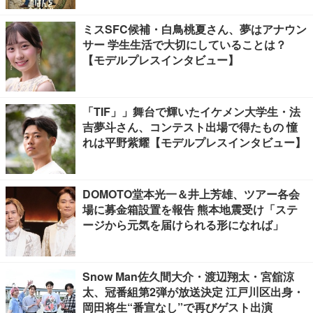
ミスSFC候補・白鳥桃夏さん、夢はアナウン
サー 学生生活で大切にしていることは？
【モデルプレスインタビュー】
「TIF」」舞台で輝いたイケメン大学生・法
吉夢斗さん、コンテスト出場で得たもの 憧
れは平野紫耀【モデルプレスインタビュー】
DOMOTO堂本光一＆井上芳雄、ツアー各会
場に募金箱設置を報告 熊本地震受け「ステ
ージから元気を届けられる形になれば」
Snow Man佐久間大介・渡辺翔太・宮舘涼
太、冠番組第2弾が放送決定 江戸川区出身・
岡田将生“番宣なし”で再びゲスト出演