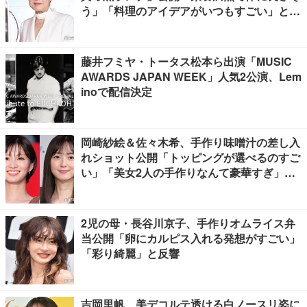
う」「料理のアイデアがいつもすごい」と反
響
藤井フミヤ・トータス松本ら出演「MUSIC
AWARDS JAPAN WEEK」人気2公演、Lem
inoで配信決定
岡崎紗絵＆佐々木希、手作り味噌汁の差し入
れショット公開「トッピングが選べるのすご
い」「美女2人の手作りなんて豪華すぎ」と
反響
2児の母・長谷川京子、手作りオムライス弁
当公開「卵にカルピス入れる発想がすごい」
「彩り綺麗」と反響
吉岡里帆、美デコルテ透ける白ノースリ姿に