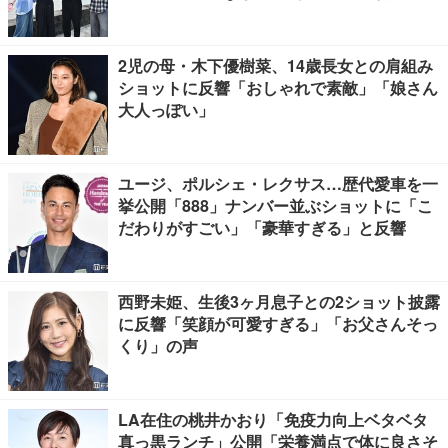
2児の母・木下優樹菜、14歳長女との肩組み
ショットに反響「おしゃれで素敵」「娘さん
大人っぽい」
ユージ、ポルシェ・レクサス…歴代愛車を一
挙公開「888」ナンバー並ぶショットに「こ
だわりがすごい」「豪華すぎる」と反響
西野未姫、生後3ヶ月息子との2ショット披露
に反響「笑顔が可愛すぎる」「お父さんそっ
くり」の声
LA在住の桃井かおり「免疫力向上ベタベタ
真っ黒ランチ」公開「栄養満点で体に良さそ