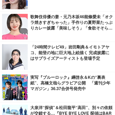
歌舞伎俳優の妻・元乃木坂46能條愛未「オク
ラ焼きすぎちゃった」手作りの夏野菜たっぷ
りカレー披露「美味しそう」「食欲そそられ
る」
「24時間テレビ49」岩田剛典＆イモトアヤ
コ、能登の地に巨大地上絵描く 完成披露に
はサプライズアーティストも登場予定
実写『ブルーロック』綱啓永＆Kの“裏表
紙”、高橋文哉らグラビア公開 「週刊少年
マガジン」36.37合併号発売中
大泉洋“探偵”＆松田龍平“高田”、別々の依頼
が交錯する…『BYE BYE LOVE 探偵はBAR