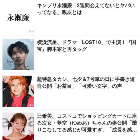
キンプリ永瀬廉「2週間会えてないとヤバい
ってなる」親友とは
横浜流星、ドラマ「LOST10」で主演！『国
宝』脚本家と再タッグ
超特急タカシ、七夕＆7号車の日に手書き短
冊公開「お茶目」「可愛い文字」の声
辻希美、コストコでショッピングカートに座
る次女・夢空（ゆめあ）ちゃんの姿公開「乗
りこなしてる感じが可愛すぎ」「成長を感じ
る」の声