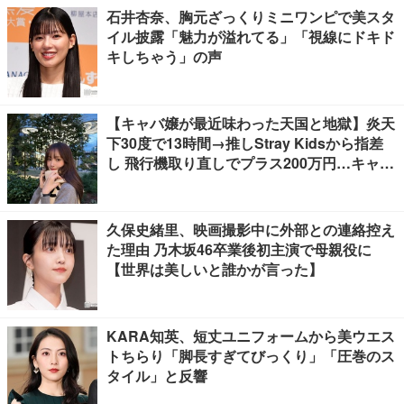
石井杏奈、胸元ざっくりミニワンピで美スタ
イル披露「魅力が溢れてる」「視線にドキド
キしちゃう」の声
【キャバ嬢が最近味わった天国と地獄】炎天
下30度で13時間→推しStray Kidsから指差
し 飛行機取り直しでプラス200万円…キャバ
嬢が海外で味わった天国と地獄など
久保史緒里、映画撮影中に外部との連絡控え
た理由 乃木坂46卒業後初主演で母親役に
【世界は美しいと誰かが言った】
KARA知英、短丈ユニフォームから美ウエス
トちらり「脚長すぎてびっくり」「圧巻のス
タイル」と反響