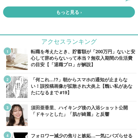
アクセスランキング
転職を考えたとき、貯蓄額が「200万円」ないと安
心して辞めらないって本当？無収入期間の生活費
の目安【「退職プロ」が解説】
「何これ…!?」朝からスマホの通知が止まらな
い！誤投稿画像が拡散され大炎上【醜い私があな
たになるまで #19】
須田亜香里、ハイキング後の入浴ショット公開
「ドキッとした」「肌が綺麗」と反響
フォロワー減少の焦りと嫉妬…一気にバズらせる