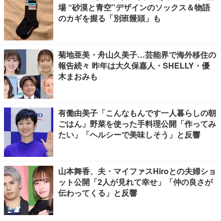
場 “砂漠と青空”デザインのソックス＆物語
のカギを握る「別班饅頭」も
菊地亜美・舟山久美子…芸能界で海外移住の
報告続々 昨年は大久保嘉人・SHELLY・優
木まおみも
有働由美子「こんなもんです一人暮らしの朝
ごはん」野菜を使った手料理公開「作ってみ
たい」「ヘルシーで美味しそう」と反響
山本舞香、夫・マイファスHiroとの夫婦ショ
ット公開「2人が見れて幸せ」「仲の良さが
伝わってくる」と反響