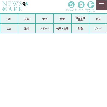
当たる占い師
占い
登録•
ログイン
マイルーム
面白ネタ
ホーム
TOP
芸能
女性
恋愛
お金
雑学
社会
政治
社会
政治
スポーツ
健康・生活
動物
グルメ
経済
海外
芸能
スポーツ
恋愛
ビックリ
コメントポスト
アリ／ナシ
リリース
ショップ
登録・ログイン/マイルーム