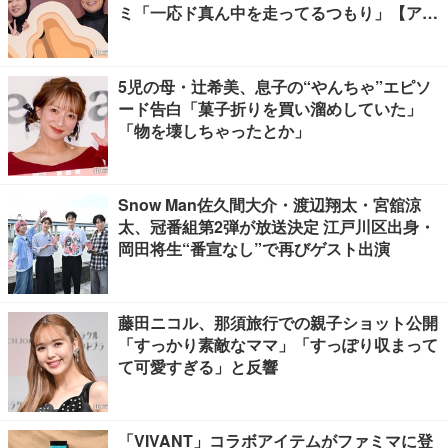
ミ「一応ド真ん中を走ってるつもり」【アリ
フォルニア】
5児の母・辻希美、息子の“やんちゃ”エピソ
ード告白「菓子折りを買い溜めしていた」
「物を壊しちゃったとか」
Snow Man佐久間大介・渡辺翔太・宮舘涼
太、冠番組第2弾が放送決定 江戸川区出身・
岡田将生“番宣なし”で再びゲスト出演
藤田ニコル、那須旅行での親子ショット公開
「すっかり素敵なママ」「すっぽり収まって
て可愛すぎる」と反響
「VIVANT」コラボアイテムがファミマに登