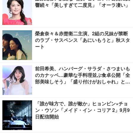
響続々「美しすぎて二度見」「オーラ凄い」
榮倉奈々＆赤楚衛二主演、2組の兄妹が禁断
のラブ・サスペンス「あにいもうと」秋スタ
ート
前田希美、ハンバーグ・サラダ・さつまいも
のカナッペ…豪華な手料理並ぶ食卓公開「全
部美味しそう」「盛り付けがおしゃれ」と絶
賛の声
「誰が味方で、誰が敵か」ヒョンビン×チョ
ン・ウソン「メイド・イン・コリア 2」9月9
日配信開始