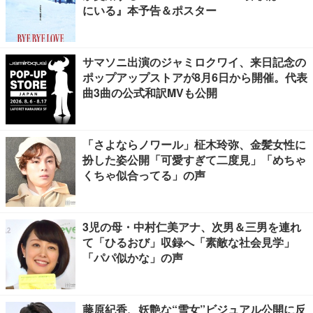
にいる』本予告＆ポスター
サマソニ出演のジャミロクワイ、来日記念の
ポップアップストアが8月6日から開催。代表
曲3曲の公式和訳MVも公開
「さよならノワール」柾木玲弥、金髪女性に
扮した姿公開「可愛すぎて二度見」「めちゃ
くちゃ似合ってる」の声
3児の母・中村仁美アナ、次男＆三男を連れ
て「ひるおび」収録へ「素敵な社会見学」
「パパ似かな」の声
藤原紀香、妖艶な“雪女”ビジュアル公開に反