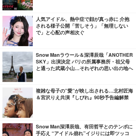
人気アイドル、熱中症で顔が真っ赤に 介抱
される様子公開「苦しそう」「無理しない
で」と心配の声相次ぐ
Snow Manラウール＆深澤辰哉「ANOTHER
SKY」出演決定 パリの所属事務所・祖父母
と通った武蔵小山…それぞれの思い出の地へ
複雑な母子の”愛”が映し出される…北村匠海
＆宮沢りえ共演『しびれ』90秒予告編解禁
Snow Man深澤辰哉、有田哲平とのテンポに
手応え “アイドル崩れ”イジりには即ツッコ