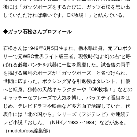
後には「ガッツポーズをするたびに、ガッツ石松を想い出
していただければ幸いです。OK牧場！」と結んでいる。
◆ガッツ石松さんプロフィール
石松さんは1949年6月5日生まれ、栃木県出身。元プロボク
サーで元WBC世界ライト級王者。現役時代は"幻の右"と呼
ばれる必殺パンチを武器に一世を風靡した。試合後の両手
を掲げる勝利のポーズが「ガッツポーズ」と名づけられ、
世間に広まった。ボクシング界を引退後はタレント、俳優
へと転身。独特の天然キャラクターや「OK牧場！」などの
キャッチーなフレーズで人気を博し、バラエティ番組をは
じめ、テレビドラマや映画など多方面で活躍していた。代
表作には「北の国から」シリーズ（フジテレビ）や連続テ
レビ小説「おしん」（NHK／1983～1984）などがある。
（modelpress編集部）