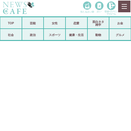
当たる占い師
占い
登録•
ログイン
マイルーム
面白ネタ
ホーム
TOP
芸能
女性
恋愛
お金
雑学
社会
政治
社会
政治
スポーツ
健康・生活
動物
グルメ
経済
海外
芸能
スポーツ
恋愛
ビックリ
コメントポスト
アリ／ナシ
リリース
ショップ
登録・ログイン/マイルーム