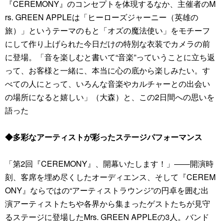
『CEREMONY』のコンセプトを体現するなか、主催者のM
rs. GREEN APPLEは「ヒーローズジャーニー（英雄の
旅）」というテーマのもと「オズの魔法使い」をモチーフ
にして作り上げられた今日だけの特別な衣装でカメラの前
に登場。「音を楽しむと書いて“音楽”っていうことに立ち返
って、お客様と一緒に、本当に心の底から楽しみたい。す
べての人にとって、いろんな音楽やカルチャーとの出会い
の場所になると嬉しい」（大森）と、この2日間への思いを
語った
◆多彩なアーティストが彩ったステージパフォーマンス
「第2回『CEREMONY』、開幕いたします！」――開演時
刻、客席を埋め尽くしたオーディエンス、そして『CEREM
ONY』ならではの“アーティストラウンジ”の円卓を囲む出
演アーティストたちや各界から集まったゲストたちが見守
るステージに登場したMrs. GREEN APPLEの3人。バンド