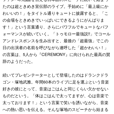
たのは超ときめき宣伝部のライブ。手始めに「最上級にか
わいいの！」をタイトル通りキュートに披露すると、「こ
の会場をときめきでいっぱいにできるようにがんばりま
す！」という言葉通り、さらにパワフルでキュートなパフ
ォーマンスが続いていく。「トゥモロー最強説!!」でコール
アンドレスポンスを生み出すと、最後の「超最強」でこの
日の出演者の名前を呼びながら連呼した「超かわいい！」
の言葉は、5人から『CEREMONY』に向けられた最高の賛
辞のようだった。
続いてプレゼンテーターとして登場したのはドランクドラ
ゴン・塚地武雅。年間60本のライブに足を運ぶという音楽
好きの彼にとって、音楽はごはんと同じくらい欠かせない
ものだという。「体はごはんで太ってますが、心は音楽で
太っております！」という言葉で笑いを誘いながら、音楽
への熱い思いを伝える。そんな塚地のスピーチから始まる