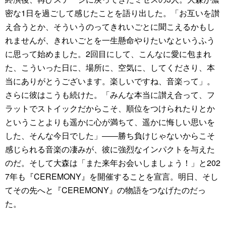
密な1日を過ごして感じたことを語り出した。「お互いを讃
え合うとか、そういうのってきれいごとに聞こえるかもし
れませんが、きれいごとを一生懸命やりたいなというふう
に思って始めました。2回目にして、こんなに愛に包まれ
た、こういった日に、場所に、空気に、してくださり、本
当にありがとうございます。楽しいですね、音楽って」。
さらに彼はこうも続けた。「みんな本当に讃え合って、フ
ラットでストイックだからこそ、順位をつけられたりとか
ということよりも遥かに心が満ちて、遥かに悔しい思いを
した、そんな今日でした」――勝ち負けじゃないからこそ
感じられる音楽の凄みが、彼に強烈なインパクトを与えた
のだ。そして大森は「また来年お会いしましょう！」と202
7年も『CEREMONY』を開催することを宣言。明日、そし
てその先へと『CEREMONY』の物語をつなげたのだっ
た。