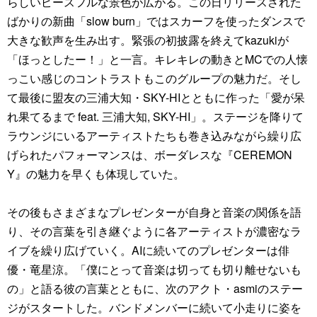
らしいピースフルな景色が広がる。この日リリースされた
ばかりの新曲「slow burn」ではスカーフを使ったダンスで
大きな歓声を生み出す。緊張の初披露を終えてkazukiが
「ほっとしたー！」と一言。キレキレの動きとMCでの人懐
っこい感じのコントラストもこのグループの魅力だ。そし
て最後に盟友の三浦大知・SKY-HIとともに作った「愛が呆
れ果てるまで feat. 三浦大知, SKY-HI」。ステージを降りて
ラウンジにいるアーティストたちも巻き込みながら繰り広
げられたパフォーマンスは、ボーダレスな『CEREMON
Y』の魅力を早くも体現していた。
その後もさまざまなプレゼンターが自身と音楽の関係を語
り、その言葉を引き継ぐように各アーティストが濃密なラ
イブを繰り広げていく。AIに続いてのプレゼンターは俳
優・竜星涼。「僕にとって音楽は切っても切り離せないも
の」と語る彼の言葉とともに、次のアクト・asmiのステー
ジがスタートした。バンドメンバーに続いて小走りに姿を