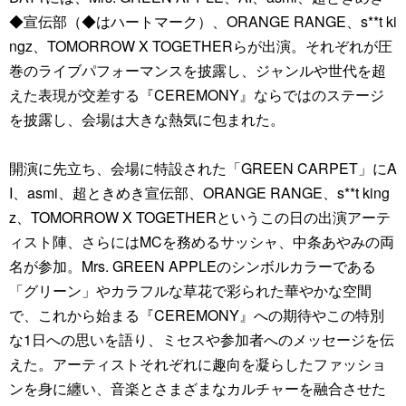
◆宣伝部（◆はハートマーク）、ORANGE RANGE、s**t ki
ngz、TOMORROW X TOGETHERらが出演。それぞれが圧
巻のライブパフォーマンスを披露し、ジャンルや世代を超
えた表現が交差する『CEREMONY』ならではのステージ
を披露し、会場は大きな熱気に包まれた。
開演に先立ち、会場に特設された「GREEN CARPET」にA
I、asmi、超ときめき宣伝部、ORANGE RANGE、s**t king
z、TOMORROW X TOGETHERというこの日の出演アーテ
ィスト陣、さらにはMCを務めるサッシャ、中条あやみの両
名が参加。Mrs. GREEN APPLEのシンボルカラーである
「グリーン」やカラフルな草花で彩られた華やかな空間
で、これから始まる『CEREMONY』への期待やこの特別
な1日への思いを語り、ミセスや参加者へのメッセージを伝
えた。アーティストそれぞれに趣向を凝らしたファッショ
ンを身に纏い、音楽とさまざまなカルチャーを融合させた