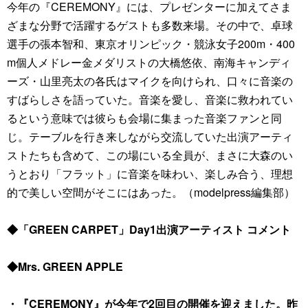
今年の『CEREMONY』には、プレゼンターに加えてさま
ざまな分野で活躍するゲストも多数来場。その中で、卓球
選手の張本智和、東京オリンピック・競泳女子200m・400
m個人メドレー金メダリストの大橋悠依、南海キャンディ
ーズ・山里亮太の各氏はマイクを向けられ、口々に音楽の
すばらしさを語っていた。音楽を愛し、音楽に救われてい
るという意味では彼らも会場に集まった音楽ファンと同
じ。テーブルを行き来しながら交流していた出演アーティ
ストたちも含めて、この場にいる全員が、まさに大森のい
うとおり「フラット」に音楽を味わい、楽しみ合う、理想
的で美しい空間がそこにはあった。（modelpress編集部）
◆「GREEN CARPET」Day1出演アーティスト コメント
◆Mrs. GREEN APPLE
・『CEREMONY』が今年で2回目の開催を迎えました。昨