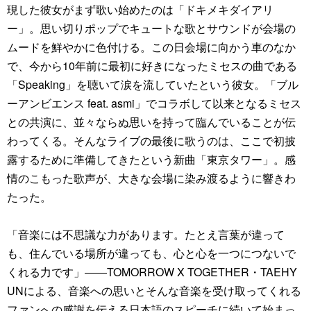
現した彼女がまず歌い始めたのは「ドキメキダイアリ
ー」。思い切りポップでキュートな歌とサウンドが会場の
ムードを鮮やかに色付ける。この日会場に向かう車のなか
で、今から10年前に最初に好きになったミセスの曲である
「Speaking」を聴いて涙を流していたという彼女。「ブル
ーアンビエンス feat. asmi」でコラボして以来となるミセス
との共演に、並々ならぬ思いを持って臨んでいることが伝
わってくる。そんなライブの最後に歌うのは、ここで初披
露するために準備してきたという新曲「東京タワー」。感
情のこもった歌声が、大きな会場に染み渡るように響きわ
たった。
「音楽には不思議な力があります。たとえ言葉が違って
も、住んでいる場所が違っても、心と心を一つにつないで
くれる力です」――TOMORROW X TOGETHER・TAEHY
UNによる、音楽への思いとそんな音楽を受け取ってくれる
ファンへの感謝を伝える日本語のスピーチに続いて始まっ