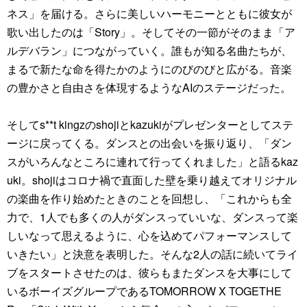
ネス」を届ける。さらに美しいハーモニーとともに彼女が
歌い出したのは「Story」。そしてその一節がそのまま「ア
ルデバラン」につながっていく。誰もが知る名曲たちが、
まるで新たな命を得たかのようにのびのびと広がる。音楽
の豊かさと自由さを体現するようなAIのステージだった。
そしてs**t kingzのshojiとkazukiがプレゼンターとしてステ
ージに戻ってくる。ダンスとの出会いを振り返り、「ダン
スがいろんなところに連れて行ってくれました」と語るkaz
uki。shojiはコロナ禍で直面した壁を乗り越えてオリジナル
の楽曲を作り始めたときのことを回想し、「これからも全
力で、1人でも多くの人がダンスっていいな、ダンスって楽
しいなって思えるように、心を込めてパフォーマンスして
いきたい」と決意を表明した。そんな2人の話に続いてライ
ブをスタートさせたのは、彼らもまたダンスを大事にして
いるボーイズグループであるTOMORROW X TOGETHE