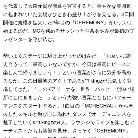
を代表して大森元貴が開幕を宣言すると、華やかな雰囲気
に包まれていた会場がひときわ盛り上がりを見せる。2日間
開催に規模を拡大した2年目の『CEREMONY』がいよいよ
始まるのだ。MCを務めるサッシャと中条あやみが最初のプ
レゼンターを呼び込む。
勢いよくステージに駆け上がったのはAIだ。「お互いに讃
え合うって、最高じゃないですか。今日は最高にピースに
楽しんで帰りましょう！」という言葉がさらに気分を高め
るなか、この日最初のアクトであるs**t kingzが元気よく登
場してきた。「このKアリーナを、世界一ハッピーで熱い場
所にしにきました！」という力強い言葉とともにパフォー
マンスをスタートすると、1曲目の「MORECHAU」から卓
抜したスキルと遊び心に溢れたダンスでオーディエンスを
魅了していくs**t kingzの4人。ラウンジでライブを楽しむア
ーティストたちも笑顔を見せ、さっそく『CEREMONY』