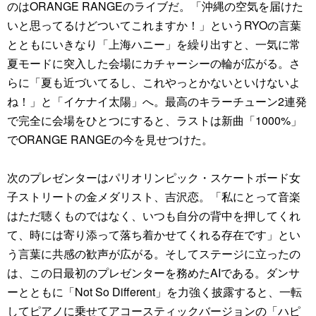
のはORANGE RANGEのライブだ。「沖縄の空気を届けた
いと思ってるけどついてこれますか！」というRYOの言葉
とともにいきなり「上海ハニー」を繰り出すと、一気に常
夏モードに突入した会場にカチャーシーの輪が広がる。さ
らに「夏も近づいてるし、これやっとかないといけないよ
ね！」と「イケナイ太陽」へ。最高のキラーチューン2連発
で完全に会場をひとつにすると、ラストは新曲「1000%」
でORANGE RANGEの今を見せつけた。
次のプレゼンターはパリオリンピック・スケートボード女
子ストリートの金メダリスト、吉沢恋。「私にとって音楽
はただ聴くものではなく、いつも自分の背中を押してくれ
て、時には寄り添って落ち着かせてくれる存在です」とい
う言葉に共感の歓声が広がる。そしてステージに立ったの
は、この日最初のプレゼンターを務めたAIである。ダンサ
ーとともに「Not So Different」を力強く披露すると、一転
してピアノに乗せてアコースティックバージョンの「ハピ