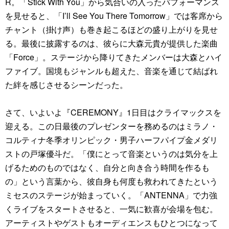
R。「Stick With You」から気合いの入ったパフォーマンス
を見せると、「I’ll See You There Tomorrow」では客席から
チャント（掛け声）も巻き起こるほどの盛り上がりを見せ
る。最後に披露するのは、彼らに大森元貴が提供した楽曲
「Force」。ステージから降りてきたメンバーは大森とハイ
ファイブ。国境もジャンルも超えた、音楽を通じて結ばれ
た絆を感じさせるシーンだった。
さて、いよいよ『CEREMONY』1日目はクライマックスを
迎える。この日最後のプレゼンターを務めるのはミラノ・
コルティナ冬季オリンピック・男子ハーフパイプ金メダリ
ストの戸塚優斗だ。「僕にとって音楽というのは気分を上
げるためのものではなく、自分と向き合う時間を作るも
の」という言葉から、彼自身も何度も救われてきたという
ミセスのステージが始まっていく。「ANTENNA」で力強
くライブをスタートさせると、一気に歓喜が会場を包む。
アーティストやゲストもオーディエンスもひとつになって