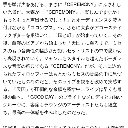
手を挙げ声をあげる、まさに『CEREMONY』にふさわし
い光景だ。大森が「『CEREMONY』、楽しんでますか！
もっともっと声出せるでしょ！」とオーディエンスを焚き
付けながら「コロンブス」へ。さらに大森がアコースティ
ックギターを爪弾いて、「風と町」が始まっていく。その
後、藤澤のピアノから始まった「天国」に至るまで、ミセ
スのもつ音楽性の幅広さが短いセットリストの中で思い切
り表現されていく。ジャンルもスタイルも超えたボーダレ
スな音楽の祭典である『CEREMONY』だが、そこに込め
られたフィロソフィーはもとからミセスの音楽の中に息づ
いていたものなのだと、そのライブを観ると改めて実感す
る。「天国」が圧倒的な余韻を残す中、ライブは早くも最
後の曲へ。「GOOD DAY」のブライトなメロディと力強い
グルーヴに、客席もラウンジのアーティストたちも総立
ち。最高の一体感を生み出したのだった。
終演後、再びステージに戻ってきたミセスの3人。大森が濃