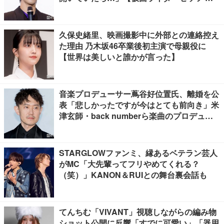
よならのミッション】
久保史緒里、映画撮影中に外部との連絡控え
た理由 乃木坂46卒業後初主演で母親役に
【世界は美しいと誰かが言った】
音楽プロデューサー蔦谷好位置氏、離婚を公
表「悲しかったですが今はとても前向き」米
津玄師・back numberら楽曲のプロデュー
ス手掛ける
STARGLOWファンミ、縁あるベテラン芸人
がMC「大先輩ってフリやめてくれる？
（笑）」KANON＆RUIとの舞台裏会話も
てんちむ「VIVANT」視聴しながらの編み物
ショット公開に反響「すでに可愛い」「器用