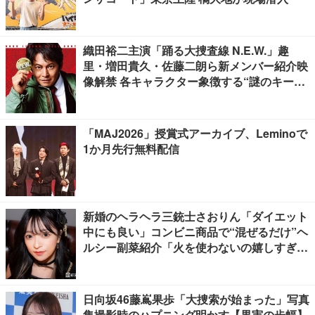
織田裕二主演「踊る大捜査線 N.E.W.」趣
里・増田貴久・佐藤二朗ら新メンバー紹介映
像解禁 各キャラクター象徴する“謎のキーワ
ード”も
「MAJ2026」授賞式アーカイブ、Leminoで
1か月先行無料配信
新婚のヘラヘラ三銃士さおりん「ダイエット
中にも良い」コンビニ商品で“混ぜるだけ”ヘ
ルシー副菜紹介「火を使わないの嬉しすぎ
る」「タンパク質たっぷりで最高」の声
日向坂46藤嶌果歩「大捜索が始まった」写真
集撮影時のハプニング明かす【果実の歩幅】