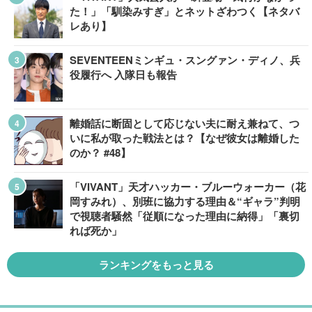
た！」「馴染みすぎ」とネットざわつく【ネタバ
レあり】
SEVENTEENミンギュ・スングァン・ディノ、兵
役履行へ 入隊日も報告
離婚話に断固として応じない夫に耐え兼ねて、つ
いに私が取った戦法とは？【なぜ彼女は離婚した
のか？ #48】
「VIVANT」天才ハッカー・ブルーウォーカー（花
岡すみれ）、別班に協力する理由＆“ギャラ”判明
で視聴者騒然「従順になった理由に納得」「裏切
れば死か」
ランキングをもっと見る