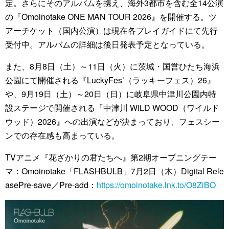
定。さらにそのアルバムを携え、海外3都市を含む全14公演
の『Omoinotake ONE MAN TOUR 2026』を開催する。ツ
アーチケット（国内公演）は現在各プレイガイドにて先行
受付中。アルバムの詳細は後日発表予定となっている。
また、8月8日（土）～11日（火）に茨城・国営ひたち海浜
公園にて開催される『LuckyFes’（ラッキーフェス）26』
や、9月19日（土）～20日（日）に岐阜県中津川公園内特
設ステージで開催される『中津川 WILD WOOD（ワイルド
ウッド）2026』への出演などが決まっており、フェスシー
ンでの存在感も高まっている。
TVアニメ『花ざかりの君たちへ』第2期オープニングテー
マ：Omoinotake「FLASHBULB」7月2日（木）Digital Rele
asePre-save／Pre-add：
https://omoinotake.lnk.to/O8ZiBO