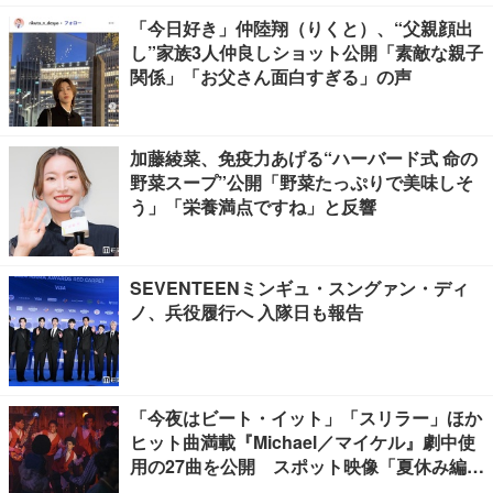
「今日好き」仲陸翔（りくと）、“父親顔出
し”家族3人仲良しショット公開「素敵な親子
関係」「お父さん面白すぎる」の声
加藤綾菜、免疫力あげる“ハーバード式 命の
野菜スープ”公開「野菜たっぷりで美味しそ
う」「栄養満点ですね」と反響
SEVENTEENミンギュ・スングァン・ディ
ノ、兵役履行へ 入隊日も報告
「今夜はビート・イット」「スリラー」ほか
ヒット曲満載『Michael／マイケル』劇中使
用の27曲を公開 スポット映像「夏休み編」
も