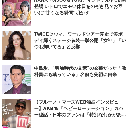
登場 レトロでエモい休日をのぞき見？お互
いに“甘くなる瞬間”明かす
TWICEツウィ、ワールドツアー完走で美ボ
ディ輝くステージ衣装一挙公開「女神」「い
つも輝いてる」と反響
中島歩、“明治時代の文豪”の玄孫だった「教
科書にも載っている」名前も先祖に由来
【ブルーノ・マーズWEB独占インタビュ
ー】AKB48「ヘビーローテーション」カバ
ー秘話・日本のファンは「特別な何かがあ
る」…来日公演への期待語る