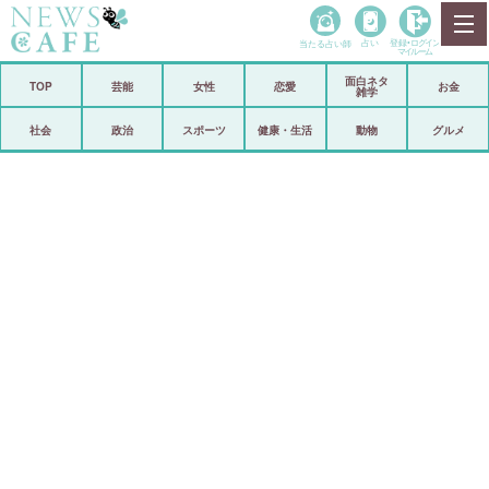
当たる占い師
占い
登録•
ログイン
マイルーム
面白ネタ
ホーム
TOP
芸能
女性
恋愛
お金
雑学
社会
政治
社会
政治
スポーツ
健康・生活
動物
グルメ
経済
海外
芸能
スポーツ
恋愛
ビックリ
コメントポスト
アリ／ナシ
リリース
ショップ
登録・ログイン/マイルーム