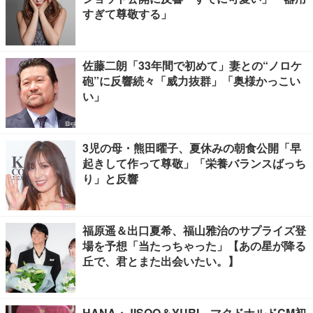
すぎて尊敬する」
佐藤二朗「33年間で初めて」妻との“ノロケ
砲”に反響続々「威力抜群」「奥様かっこい
い」
3児の母・熊田曜子、夏休みの朝食公開「早
起きして作って尊敬」「栄養バランスばっち
り」と反響
福原遥＆出口夏希、福山雅治のサプライズ登
場を予想「当たっちゃった」【あの星が降る
丘で、君とまた出会いたい。】
HANA・JISOO＆YURI、マクドナルドCM初