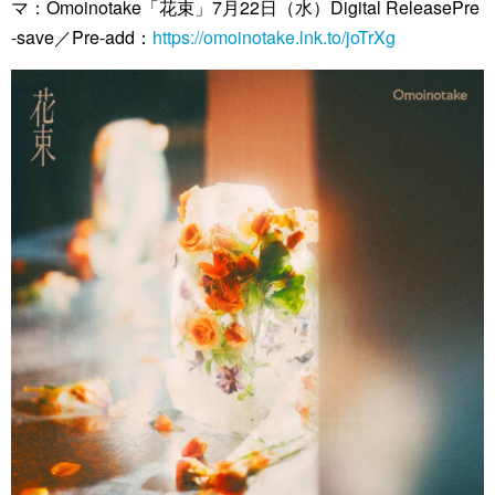
マ：Omoinotake「花束」7月22日（水）Digital ReleasePre
-save／Pre-add：
https://omoinotake.lnk.to/joTrXg