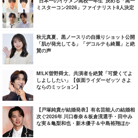
“日本一のイケメン高校一年生”決める「高一
ミスターコン2026」ファイナリスト8人決定
秋元真夏、黒ノースリの自撮りショット公開
「肌が発光してる」「デコルテも綺麗」と絶
賛の声
M!LK曽野舜太、共演者を絶賛「可愛くてよ
しよししたい」【仮面ライダーゼッツ さよ
ならのミッション】
【戸塚純貴が結婚発表】有名芸能人の結婚相
次ぐ2026年 川口春奈＆板倉滉選手・田中み
な実＆亀梨和也・新木優子＆中島裕翔ほか