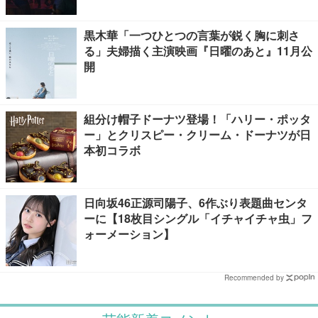
黒木華「一つひとつの言葉が鋭く胸に刺さ
る」夫婦描く主演映画『日曜のあと』11月公
開
組分け帽子ドーナツ登場！「ハリー・ポッタ
ー」とクリスピー・クリーム・ドーナツが日
本初コラボ
日向坂46正源司陽子、6作ぶり表題曲センタ
ーに【18枚目シングル「イチャイチャ虫」フ
ォーメーション】
Recommended by