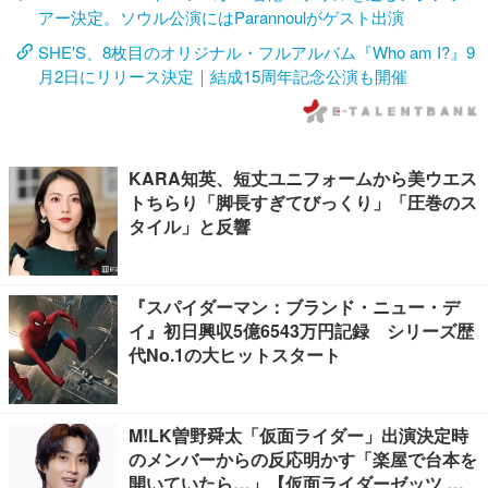
アー決定。ソウル公演にはParannoulがゲスト出演
SHE'S、8枚目のオリジナル・フルアルバム『Who am I?』9
月2日にリリース決定｜結成15周年記念公演も開催
KARA知英、短丈ユニフォームから美ウエス
トちらり「脚長すぎてびっくり」「圧巻のス
タイル」と反響
『スパイダーマン：ブランド・ニュー・デ
イ』初日興収5億6543万円記録 シリーズ歴
代No.1の大ヒットスタート
M!LK曽野舜太「仮面ライダー」出演決定時
のメンバーからの反応明かす「楽屋で台本を
開いていたら…」【仮面ライダーゼッツ さ