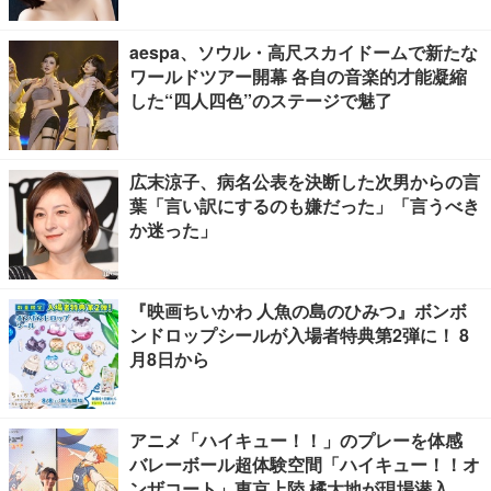
aespa、ソウル・高尺スカイドームで新たな
ワールドツアー開幕 各自の音楽的才能凝縮
した“四人四色”のステージで魅了
広末涼子、病名公表を決断した次男からの言
葉「言い訳にするのも嫌だった」「言うべき
か迷った」
『映画ちいかわ 人魚の島のひみつ』ボンボ
ンドロップシールが入場者特典第2弾に！ 8
月8日から
アニメ「ハイキュー！！」のプレーを体感
バレーボール超体験空間「ハイキュー！！オ
ンザコート」東京上陸 橘大地が現場潜入