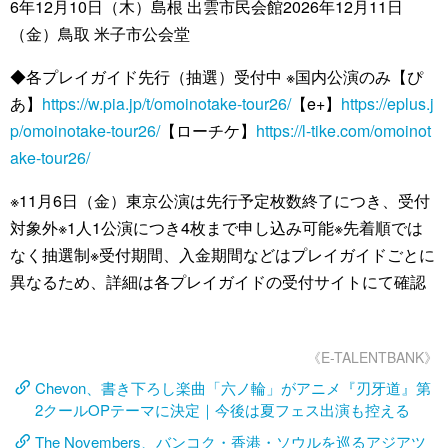
6年12月10日（木）島根 出雲市民会館2026年12月11日
（金）鳥取 米子市公会堂
◆各プレイガイド先行（抽選）受付中 ※国内公演のみ【ぴ
あ】
https://w.pia.jp/t/omoinotake-tour26/
【e+】
https://eplus.j
p/omoinotake-tour26/
【ローチケ】
https://l-tike.com/omoinot
ake-tour26/
※11月6日（金）東京公演は先行予定枚数終了につき、受付
対象外※1人1公演につき4枚まで申し込み可能※先着順では
なく抽選制※受付期間、入金期間などはプレイガイドごとに
異なるため、詳細は各プレイガイドの受付サイトにて確認
《E-TALENTBANK》
Chevon、書き下ろし楽曲「六ノ輪」がアニメ『刃牙道』第
2クールOPテーマに決定｜今後は夏フェス出演も控える
The Novembers、バンコク・香港・ソウルを巡るアジアツ