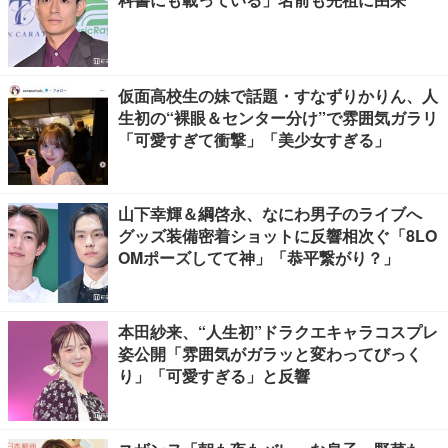
仮面高校生の妹で話題・すなずりかりん、人
生初の“裸眼＆センター分け”で雰囲気ガラリ
「可愛すぎて衝撃」「美少女すぎる」
山下幸輝＆綱啓永、なにわ男子のライブへ
グッズ装備密着ショットに反響相次ぐ「8LO
OMポーズしてて神」「恭平繋がり？」
本田紗来、“人生初”ドラクエキャラコスプレ
姿公開「雰囲気がガラッと変わってびっく
り」「可愛すぎる」と反響