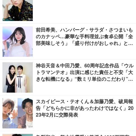
前田希美、ハンバーグ・サラダ・さつまいも
のカナッペ…豪華な手料理並ぶ食卓公開「全
部美味しそう」「盛り付けがおしゃれ」と絶
賛の声
神谷天音＆中田乃愛、60周年記念作品「ウル
トラマンテオ」出演に感じた責任と不安「大
きな転機になる」“数ミリ単位のこだわり”特
撮技術に圧倒【インタビュー】
スカイピース・テオくん＆加藤乃愛、破局報
告「どちらかに非があったわけではなく」20
23年2月に交際発表