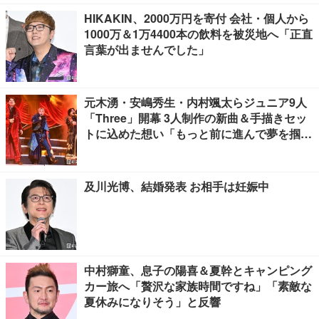
HIKAKIN、2000万円を寄付 会社・個人から
1000万＆1万4400本の飲料を被災地へ「正直
言葉が出ませんでした」
元木湧・安嶋秀生・内村颯太らジュニア9人
「Three」開幕 3人制作の新曲＆手描きセッ
トに込めた想い「もっと前に進んで夢を掴み
たい」【ゲネプロレポ】
及川光博、結婚発表 お相手は妊娠中
中村獅童、息子の陽喜＆夏幹とキャンピング
カー旅へ「贅沢な家族時間ですね」「素敵な
夏休みになりそう」と反響