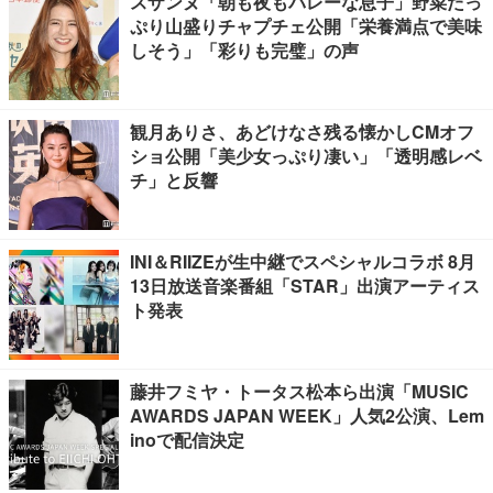
スザンヌ「朝も夜もバレーな息子」野菜たっ
ぷり山盛りチャプチェ公開「栄養満点で美味
しそう」「彩りも完璧」の声
観月ありさ、あどけなさ残る懐かしCMオフ
ショ公開「美少女っぷり凄い」「透明感レベ
チ」と反響
INI＆RIIZEが生中継でスペシャルコラボ 8月
13日放送音楽番組「STAR」出演アーティス
ト発表
藤井フミヤ・トータス松本ら出演「MUSIC
AWARDS JAPAN WEEK」人気2公演、Lem
inoで配信決定