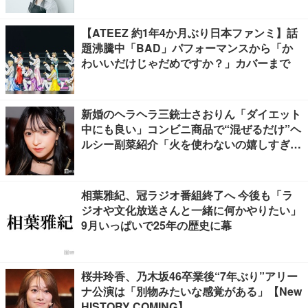
【ATEEZ 約1年4か月ぶり日本ファンミ】話
題沸騰中「BAD」パフォーマンスから「か
わいいだけじゃだめですか？」カバーまで
新婚のヘラヘラ三銃士さおりん「ダイエット
中にも良い」コンビニ商品で“混ぜるだけ”ヘ
ルシー副菜紹介「火を使わないの嬉しすぎ
る」「タンパク質たっぷりで最高」の声
相葉雅紀、冠ラジオ番組終了へ 今後も「ラ
ジオや文化放送さんと一緒に何かやりたい」
9月いっぱいで25年の歴史に幕
桜井玲香、乃木坂46卒業後“7年ぶり”アリー
ナ公演は「別物みたいな感覚がある」【New
HISTORY COMING】