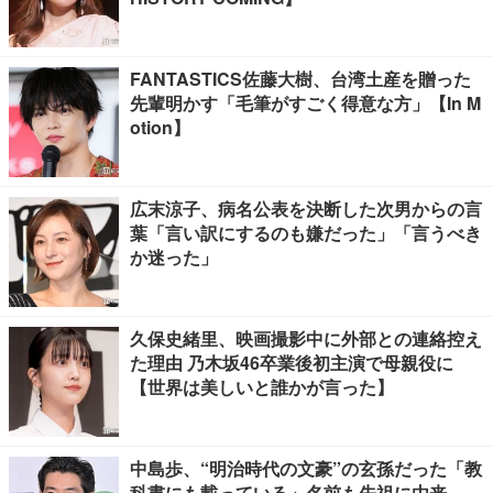
FANTASTICS佐藤大樹、台湾土産を贈った
先輩明かす「毛筆がすごく得意な方」【In M
otion】
広末涼子、病名公表を決断した次男からの言
葉「言い訳にするのも嫌だった」「言うべき
か迷った」
久保史緒里、映画撮影中に外部との連絡控え
た理由 乃木坂46卒業後初主演で母親役に
【世界は美しいと誰かが言った】
中島歩、“明治時代の文豪”の玄孫だった「教
科書にも載っている」名前も先祖に由来