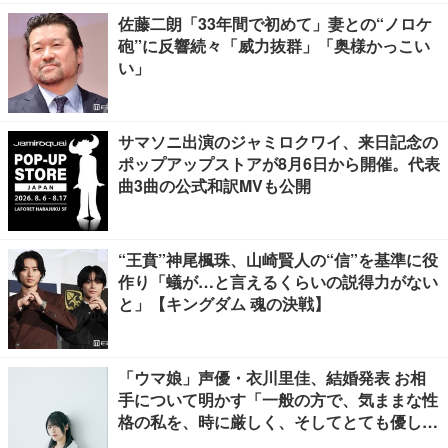
佐藤二朗「33年間で初めて」妻との“ノロケ
砲”に反響続々「威力抜群」「奥様かっこい
い」
サマソニ出演のジャミロクワイ、来日記念の
ポップアップストアが8月6日から開催。代表
曲3曲の公式和訳MVも公開
“王賁”神尾楓珠、山崎賢人の“信”を基準に役
作り「蟻が…と言えるくらいの説得力がない
と」【キングダム 魂の決戦】
「ウマ娘」声優・衣川里佳、結婚発表 お相
手について明かす「一般の方で、気ままな性
格の私を、時に厳しく、そしてとても優し
く、全力でサポートしてくれる方です」