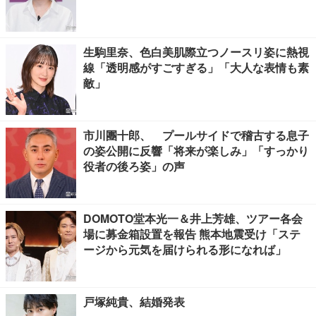
生駒里奈、色白美肌際立つノースリ姿に熱視
線「透明感がすごすぎる」「大人な表情も素
敵」
市川團十郎、 プールサイドで稽古する息子
の姿公開に反響「将来が楽しみ」「すっかり
役者の後ろ姿」の声
DOMOTO堂本光一＆井上芳雄、ツアー各会
場に募金箱設置を報告 熊本地震受け「ステ
ージから元気を届けられる形になれば」
戸塚純貴、結婚発表