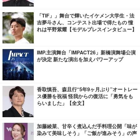
「TIF」」舞台で輝いたイケメン大学生・法
吉夢斗さん、コンテスト出場で得たもの 憧
れは平野紫耀【モデルプレスインタビュー】
IMP.主演舞台「IMPACT26」新橋演舞場公演
が決定 新たな演出を加えパワーアップ
香取慎吾、森且行“5年9ヶ月ぶり”オートレー
ス優勝を祝福 怪我からの復活に「勇気をも
らいました」【全文】
加藤綾菜、甘辛く煮込んだ手料理公開「味が
染みて美味しそう」「ご飯が進みそう」の声