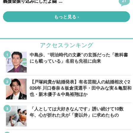
アクセスランキング
中島歩、“明治時代の文豪”の玄孫だった「教科書
にも載っている」名前も先祖に由来
【戸塚純貴が結婚発表】有名芸能人の結婚相次ぐ2
026年 川口春奈＆板倉滉選手・田中みな実＆亀梨和
也・新木優子＆中島裕翔ほか
「人としては大好きなんです」誘い続けて10数
年、心が折れた夫が「妻以外」に求めたもの