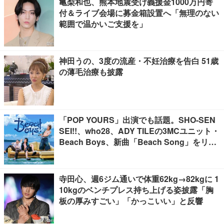
亀梨和也、熊本地震受け義援金1000万円寄
付＆ライブ会場に募金箱設置へ「無理のない
範囲で温かいご支援を」
神田うの、3度の流産・不妊治療を告白 51歳
の薄毛治療も披露
「POP YOURS」出演でも話題。SHO-SEN
SEI!!、who28、ADY TILEの3MCユニット・
Beach Boys、新曲「Beach Song」をリリ
ース
寺田心、週6ジム通いで体重62kg→82kgに 1
10kgのベンチプレス持ち上げる姿披露「胸
板の厚みすごい」「かっこいい」と反響