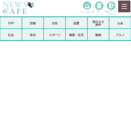
当たる占い師
占い
登録•
ログイン
マイルーム
面白ネタ
ホーム
TOP
芸能
女性
恋愛
お金
雑学
社会
政治
社会
政治
スポーツ
健康・生活
動物
グルメ
経済
海外
芸能
スポーツ
恋愛
ビックリ
コメントポスト
アリ／ナシ
リリース
ショップ
登録・ログイン/マイルーム