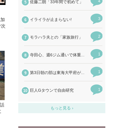
参加
で次
が話
に