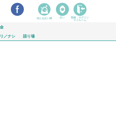
占い
登録・ログイン
当たる占い師
マイルーム
金
リ／ナシ
語り場