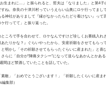
目お生まれに…」と振られると、哲夫は「なりました」と第4子
ですね。奈良の十津川村っていうえらい山奥にロケ行ってまし
ある神社がありまして『縁がなかったらたどり着けない』って
ロケ行ってて」と振り返った。
のところで手を合わせて、ロケなんですけど珍しくお賽銭入れ
日あたりかな？』ぐらいやったから、安産祈願をさせてもらっ
」と明かし「その祈願させてもらったぐらいに産まれた」と喜
さらに「自分が“陣痛タクシー”になって送らなあかんとかあ
1週間ほど禁酒していたことを話していた。
「素敵」「おめでとうございます！」「祈願したくらいに産ま
ss編集部）