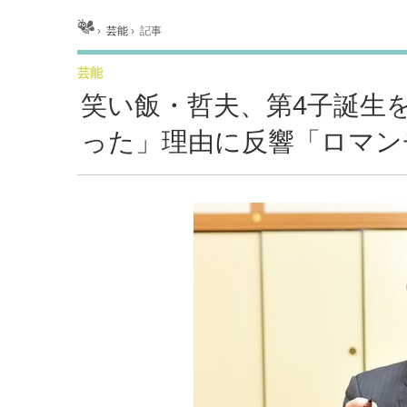
ホーム
›
芸能
›
記事
芸能
笑い飯・哲夫、第4子誕生
った」理由に反響「ロマン