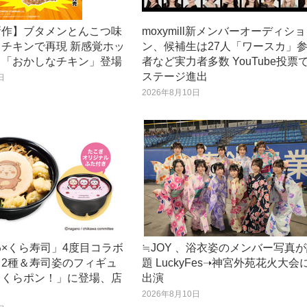
新作】ブタメンとんこつ味
moxymill新メンバーオーディショ
チキンで再現 新感覚ホッ
ン、候補生は27人「ワースカ」
ク「おかしなチキン」登場
者など実力者多数 YouTube投票
ステージ進出
日
2026年8月10日
×くら寿司」4度目コラボ
≒JOY 、浴衣姿のメンバー写真
メ2種＆寿司姿のフィギュ
題 LuckyFes➝神宮外苑花火大会
ッくらポン！」に登場、店
出演
2026年8月10日