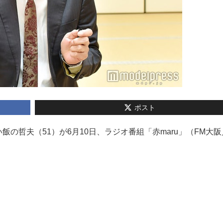
ポスト
笑い飯の哲夫（51）が6月10日、ラジオ番組「赤maru」（FM大
。