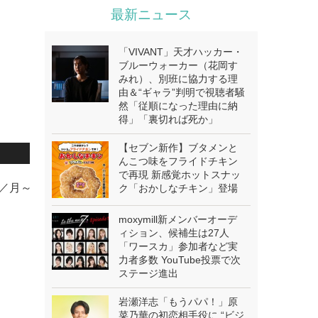
最新ニュース
「VIVANT」天才ハッカー・
ブルーウォーカー（花岡す
みれ）、別班に協力する理
由＆“ギャラ”判明で視聴者騒
然「従順になった理由に納
得」「裏切れば死か」
【セブン新作】ブタメンと
んこつ味をフライドチキン
で再現 新感覚ホットスナッ
阪／月～
ク「おかしなチキン」登場
moxymill新メンバーオーデ
ィション、候補生は27人
「ワースカ」参加者など実
力者多数 YouTube投票で次
ステージ進出
岩瀬洋志「もうパパ！」原
菜乃華の初恋相手役に “ビジ