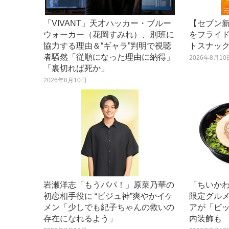
「VIVANT」天才ハッカー・ブルー
【セブン
ウォーカー（花岡すみれ）、別班に
をフライド
協力する理由＆“ギャラ”判明で視聴
トスナッ
者騒然「従順になった理由に納得」
2026年8月10
「裏切れば死か」
2026年8月10日
岩瀬洋志「もうパパ！」原菜乃華の
「ちいかわ
初恋相手役に “ビジュ神”爽やかイケ
限定グル
メン「少しでも紀子ちゃんの救いの
アが「ビ
存在になれるよう」
内装飾も