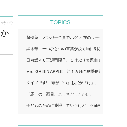
TOPICS
12時00分
なか
超特急、メンバー全員でハグ 不在のリーダ・リョウガ
黒木華「一つひとつの言葉が鋭く胸に刺さる」…
日向坂４６正源司陽子、６作ぶり表題曲センターに 初
Mrs. GREEN APPLE、約１カ月の夏季長期休暇を発
クイズです!「頭が『つ』お尻が『け』。…
「馬」の一画目、こっちだったか!…
子どものために我慢していたけど…不倫相手に「離婚し