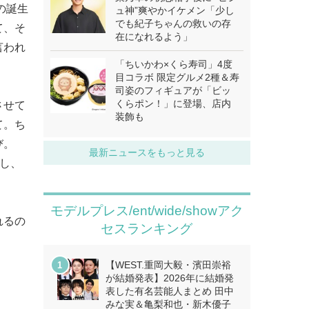
の誕生
ュ神”爽やかイケメン「少し
でも紀子ちゃんの救いの存
て、そ
在になれるよう」
言われ
「ちいかわ×くら寿司」4度
目コラボ 限定グルメ2種＆寿
司姿のフィギュアが「ビッ
くらポン！」に登場、店内
させて
装飾も
て。ち
び。
最新ニュースをもっと見る
るし、
モデルプレス/ent/wide/showアク
れるの
セスランキング
【WEST.重岡大毅・濱田崇裕
が結婚発表】2026年に結婚発
表した有名芸能人まとめ 田中
みな実＆亀梨和也・新木優子