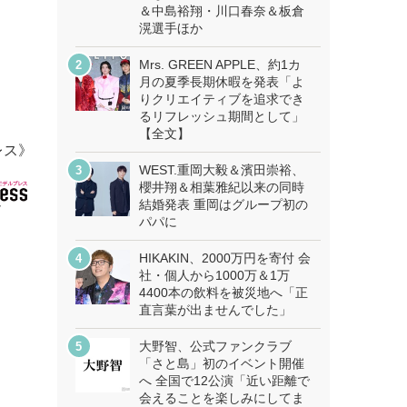
）
＆中島裕翔・川口春奈＆板倉
滉選手ほか
Mrs. GREEN APPLE、約1カ
月の夏季長期休暇を発表「よ
りクリエイティブを追求でき
るリフレッシュ期間として」
【全文】
レス》
WEST.重岡大毅＆濱田崇裕、
櫻井翔＆相葉雅紀以来の同時
結婚発表 重岡はグループ初の
パパに
HIKAKIN、2000万円を寄付 会
社・個人から1000万＆1万
4400本の飲料を被災地へ「正
直言葉が出ませんでした」
大野智、公式ファンクラブ
「さと島」初のイベント開催
へ 全国で12公演「近い距離で
会えることを楽しみにしてま