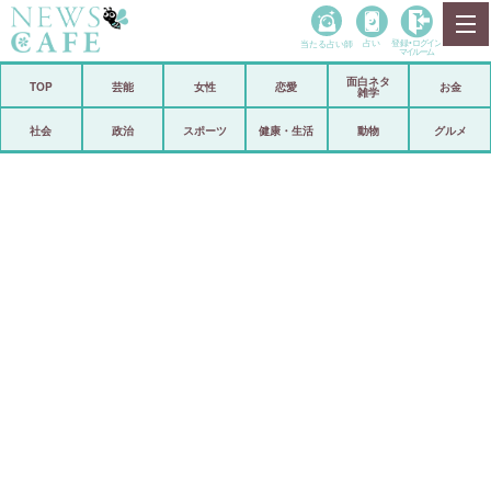
当たる占い師
占い
登録•
ログイン
マイルーム
面白ネタ
ホーム
TOP
芸能
女性
恋愛
お金
雑学
社会
政治
社会
政治
スポーツ
健康・生活
動物
グルメ
経済
海外
芸能
スポーツ
恋愛
ビックリ
コメントポスト
アリ／ナシ
リリース
ショップ
登録・ログイン/マイルーム