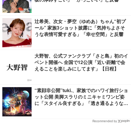
辻希美、次女・夢空（ゆめあ）ちゃん“初プ
ール” 家族3ショット披露に「気持ちよさそ
うな表情可愛すぎる」「幸せ空間」と反響
大野智、公式ファンクラブ「さと島」初のイ
ベント開催へ 全国で12公演「近い距離で会
えることを楽しみにしてます」【日程】
“素顔非公開”tuki.、家族でのハワイ旅行ショ
ット公開 美脚スラリのミニキャミワンピ姿
に「スタイル良すぎる」「透き通るような透
明感」と反響
Recommended by