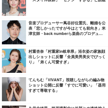
音楽プロデューサー蔦谷好位置氏、離婚を公
表「悲しかったですが今はとても前向き」米
津玄師・back numberら楽曲のプロデュー
ス手掛ける
村重杏奈「村重家in岐阜県」浴衣姿の家族顔
出しショットに反響「全員美男美女でびっく
り」「弟くん可愛すぎ」
てんちむ「VIVANT」視聴しながらの編み物
ショット公開に反響「すでに可愛い」「器用
すぎて尊敬する」