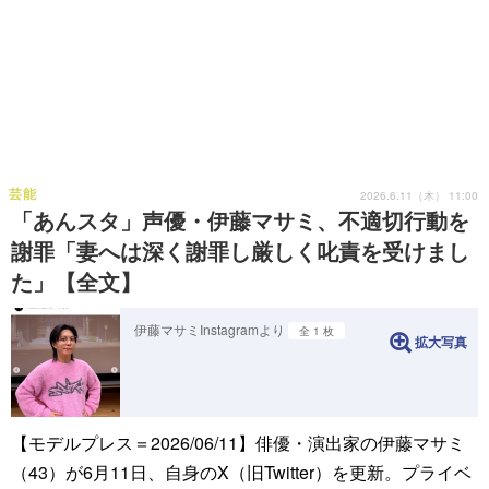
芸能
2026.6.11（木） 11:00
「あんスタ」声優・伊藤マサミ、不適切行動を
謝罪「妻へは深く謝罪し厳しく叱責を受けまし
た」【全文】
伊藤マサミInstagramより
全 1 枚
拡大写真
【モデルプレス＝2026/06/11】俳優・演出家の伊藤マサミ
（43）が6月11日、自身のX（旧Twitter）を更新。プライベ