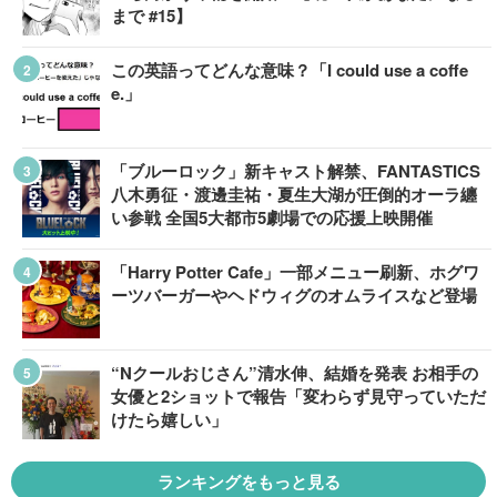
まで #15】
この英語ってどんな意味？「I could use a coffe
e.」
「ブルーロック」新キャスト解禁、FANTASTICS
八木勇征・渡邊圭祐・夏生大湖が圧倒的オーラ纏
い参戦 全国5大都市5劇場での応援上映開催
「Harry Potter Cafe」一部メニュー刷新、ホグワ
ーツバーガーやヘドウィグのオムライスなど登場
“Nクールおじさん”清水伸、結婚を発表 お相手の
女優と2ショットで報告「変わらず見守っていただ
けたら嬉しい」
ランキングをもっと見る