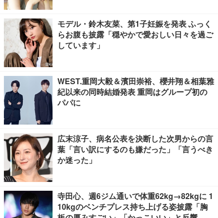
モデル・鈴木友菜、第1子妊娠を発表 ふっく
らお腹も披露「穏やかで愛おしい日々を過ご
しています」
WEST.重岡大毅＆濱田崇裕、櫻井翔＆相葉雅
紀以来の同時結婚発表 重岡はグループ初の
パパに
広末涼子、病名公表を決断した次男からの言
葉「言い訳にするのも嫌だった」「言うべき
か迷った」
寺田心、週6ジム通いで体重62kg→82kgに 1
10kgのベンチプレス持ち上げる姿披露「胸
板の厚みすごい」「かっこいい」と反響