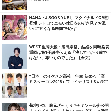
HANA・JISOO＆YURI、マクドナルドCM初
登場 レトロでエモい休日をのぞき見？お互
いに“甘くなる瞬間”明かす
WEST.重岡大毅・濱田崇裕、結婚を同時発表
重岡は第1子誕生伝える「決して当たり前で
はない、尊いものでした」【全文】
“日本一のイケメン高校一年生”決める「高一
ミスターコン2026」ファイナリスト8人決定
菊地姫奈、胸元ざっくりキャミソール姿公開
「スタイル抜群」「セクシーすぎる」と話題