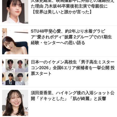
久保史緒里、映画撮影中に外部との連絡控え
た理由 乃木坂46卒業後初主演で母親役に
【世界は美しいと誰かが言った】
STU48甲斐心愛、約2年ぶり水着グラビ
ア“愛されボディ”披露 2グループでの1期生
経験・センターへの思い語る
日本一のイケメン高校生「男子高生ミスター
コン2026」全国6エリア候補者を一挙公開 投
票スタート
須田亜香里、ハイキング後の入浴ショット公
開「ドキッとした」「肌が綺麗」と反響