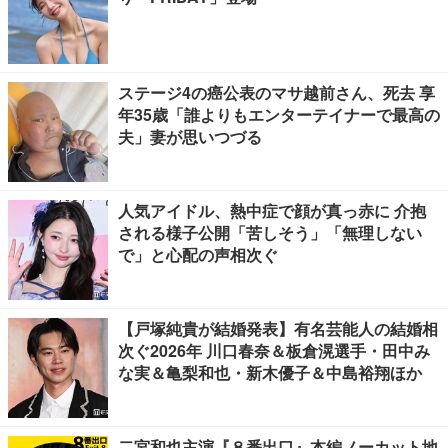
ステージ4の癌公表のマサ越前さん、死去 享
年35歳「誰よりもエンターテイナーで最高の
夫」妻が思いつづる
人気アイドル、熱中症で顔が真っ赤に 介抱
される様子公開「苦しそう」「無理しない
で」と心配の声相次ぐ
【戸塚純貴が結婚発表】有名芸能人の結婚相
次ぐ2026年 川口春奈＆板倉滉選手・田中み
な実＆亀梨和也・新木優子＆中島裕翔ほか
二宮和也主演『８番出口』本編ノーカット地