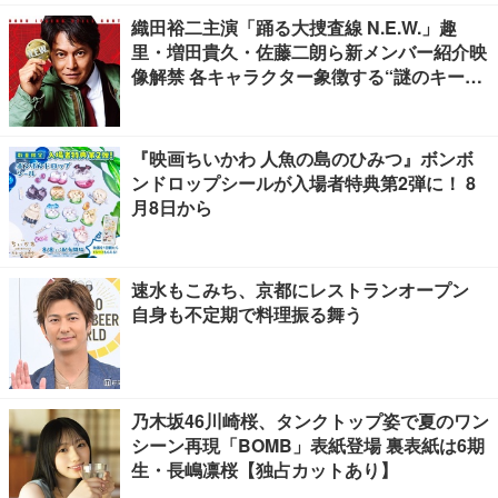
織田裕二主演「踊る大捜査線 N.E.W.」趣
里・増田貴久・佐藤二朗ら新メンバー紹介映
像解禁 各キャラクター象徴する“謎のキーワ
ード”も
『映画ちいかわ 人魚の島のひみつ』ボンボ
ンドロップシールが入場者特典第2弾に！ 8
月8日から
速水もこみち、京都にレストランオープン
自身も不定期で料理振る舞う
乃木坂46川崎桜、タンクトップ姿で夏のワン
シーン再現「BOMB」表紙登場 裏表紙は6期
生・長嶋凛桜【独占カットあり】