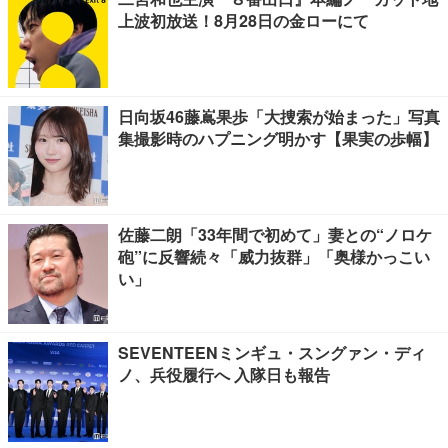
上波初放送！8月28日の金ローにて
日向坂46藤嶌果歩「大捜索が始まった」写真
集撮影時のハプニング明かす【果実の歩幅】
佐藤二朗「33年間で初めて」妻との“ノロケ
砲”に反響続々「威力抜群」「奥様かっこい
い」
SEVENTEENミンギュ・スングァン・ディ
ノ、兵役履行へ 入隊日も報告