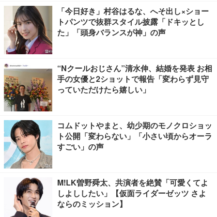
「今日好き」村谷はるな、へそ出し×ショー
トパンツで抜群スタイル披露「ドキッとし
た」「頭身バランスが神」の声
“Nクールおじさん”清水伸、結婚を発表 お相
手の女優と2ショットで報告「変わらず見守
っていただけたら嬉しい」
コムドットやまと、幼少期のモノクロショッ
ト公開「変わらない」「小さい頃からオーラ
すごい」の声
M!LK曽野舜太、共演者を絶賛「可愛くてよ
しよししたい」【仮面ライダーゼッツ さよ
ならのミッション】