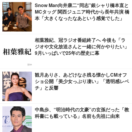
Snow Man向井康二“同志”銀シャリ橋本直と
MCタッグ 関西ジュニア時代から長年共演 橋
本「大きくなったなあという感覚でした」
相葉雅紀、冠ラジオ番組終了へ 今後も「ラ
ジオや文化放送さんと一緒に何かやりたい」
9月いっぱいで25年の歴史に幕
観月ありさ、あどけなさ残る懐かしCMオフ
ショ公開「美少女っぷり凄い」「透明感レベ
チ」と反響
中島歩、“明治時代の文豪”の玄孫だった「教
科書にも載っている」名前も先祖に由来