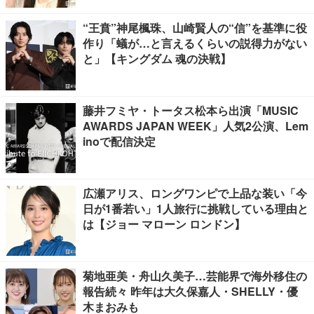
“王賁”神尾楓珠、山崎賢人の“信”を基準に役
作り「蟻が…と言えるくらいの説得力がない
と」【キングダム 魂の決戦】
藤井フミヤ・トータス松本ら出演「MUSIC
AWARDS JAPAN WEEK」人気2公演、Lem
inoで配信決定
広瀬アリス、ロングワンピで上品な装い「今
日が1番若い」1人旅行に挑戦している理由と
は【ジョー マローン ロンドン】
菊地亜美・舟山久美子…芸能界で海外移住の
報告続々 昨年は大久保嘉人・SHELLY・優
木まおみも