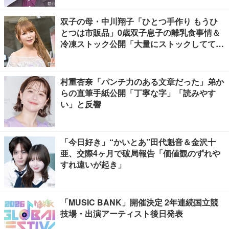
双子の母・中川翔子「ひとつ手作り もうひ
とつは市販品」0歳双子息子の離乳食事情＆
冷凍ストック公開「大量にストックしてて尊
敬」「市販品って本当に助かる」の声
村重杏奈「パンチ力のある文章だった」弟か
らの直筆手紙公開「丁寧な字」「読みやす
い」と反響
「今日好き」“かいとあ”田代魁音＆金沢十
亜、交際4ヶ月で破局報告「価値観のずれや
すれ違いが起き」
「MUSIC BANK」開催決定 2年連続国立競
技場・出演アーティスト後日発表