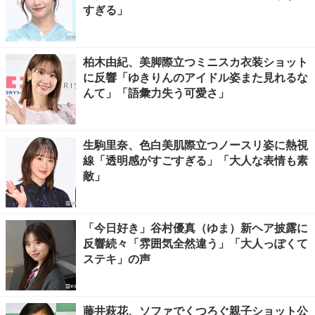
すぎる」
柏木由紀、美脚際立つミニスカ衣装ショット
に反響「ゆきりんのアイドル姿また見れるな
んて」「語彙力失う可愛さ」
生駒里奈、色白美肌際立つノースリ姿に熱視
線「透明感がすごすぎる」「大人な表情も素
敵」
「今日好き」谷村優真（ゆま）新ヘア披露に
反響続々「雰囲気全然違う」「大人っぽくて
ステキ」の声
藤井萩花、ソファでくつろぐ親子ショット公