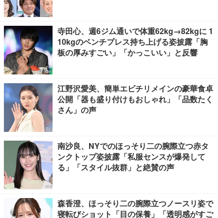
寺田心、週6ジム通いで体重62kg→82kgに 1
10kgのベンチプレス持ち上げる姿披露「胸
板の厚みすごい」「かっこいい」と反響
江野沢愛美、簡単エビチリメインの豪華食卓
公開「器も盛り付けもおしゃれ」「品数たく
さん」の声
南沙良、NYでのほっそり二の腕際立つ赤タ
ンクトップ姿披露「私服センスが爆発して
る」「スタイル抜群」と絶賛の声
森香澄、ほっそり二の腕際立つノースリ姿で
寝転びショット「目の保養」「透明感がすご