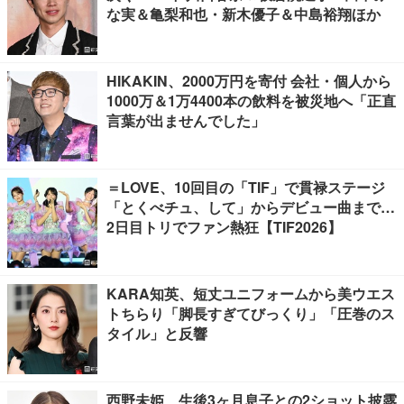
な実＆亀梨和也・新木優子＆中島裕翔ほか
HIKAKIN、2000万円を寄付 会社・個人から
1000万＆1万4400本の飲料を被災地へ「正直
言葉が出ませんでした」
＝LOVE、10回目の「TIF」で貫禄ステージ
「とくべチュ、して」からデビュー曲まで…
2日目トリでファン熱狂【TIF2026】
KARA知英、短丈ユニフォームから美ウエス
トちらり「脚長すぎてびっくり」「圧巻のス
タイル」と反響
西野未姫、生後3ヶ月息子との2ショット披露