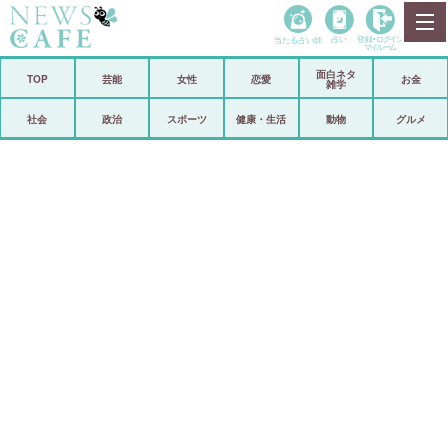
当たる占い師
占い
登録•
ログイン
マイルーム
面白ネタ
ホーム
TOP
芸能
女性
恋愛
お金
雑学
社会
政治
社会
政治
スポーツ
健康・生活
動物
グルメ
経済
海外
芸能
スポーツ
恋愛
ビックリ
コメントポスト
アリ／ナシ
リリース
ショップ
登録・ログイン/マイルーム