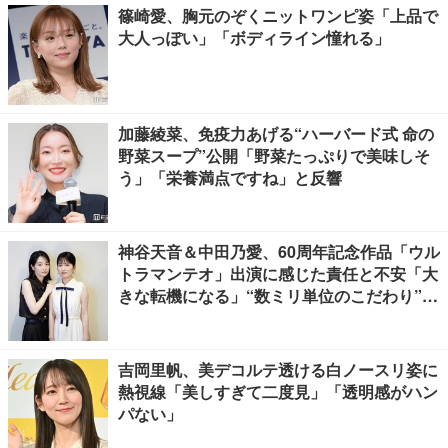
篠崎愛、胸元のぞくニットワンピ姿「上品で
大人っぽい」「ボディライン憧れる」
加藤綾菜、免疫力あげる“ハーバード式 命の
野菜スープ”公開「野菜たっぷりで美味しそ
う」「栄養満点ですね」と反響
神谷天音＆中田乃愛、60周年記念作品「ウル
トラマンテオ」出演に感じた責任と不安「大
きな転機になる」“数ミリ単位のこだわり”特
撮技術に圧倒【インタビュー】
吉岡里帆、美デコルテ透ける白ノースリ姿に
熱視線「美しすぎて二度見」「透明感がハン
パない」