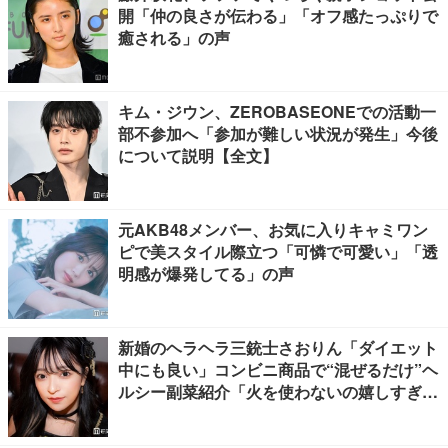
開「仲の良さが伝わる」「オフ感たっぷりで
癒される」の声
キム・ジウン、ZEROBASEONEでの活動一
部不参加へ「参加が難しい状況が発生」今後
について説明【全文】
元AKB48メンバー、お気に入りキャミワン
ピで美スタイル際立つ「可憐で可愛い」「透
明感が爆発してる」の声
新婚のヘラヘラ三銃士さおりん「ダイエット
中にも良い」コンビニ商品で“混ぜるだけ”ヘ
ルシー副菜紹介「火を使わないの嬉しすぎ
る」「タンパク質たっぷりで最高」の声