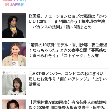
桜田通、チェ・ジョンヒョプの素顔は「かわ
いい120%」 まだ間に合う！橋本環奈主演
「バカンスの法則」1話～3話まとめ
“驚異の10頭身”モデル・香川沙耶「夜ご飯遅
くなっちゃった」ときの食事公開「罪悪感な
く食べられそう」「ストイック」と反響
元HKT48メンバー、コンビニのおにぎり活
用したお粥作り「面白いアレンジ」「上手い
活用法」
【戸塚純貴が結婚発表】有名芸能人の結婚相
次ぐ2026年 川口春奈＆板倉滉選手・田中み