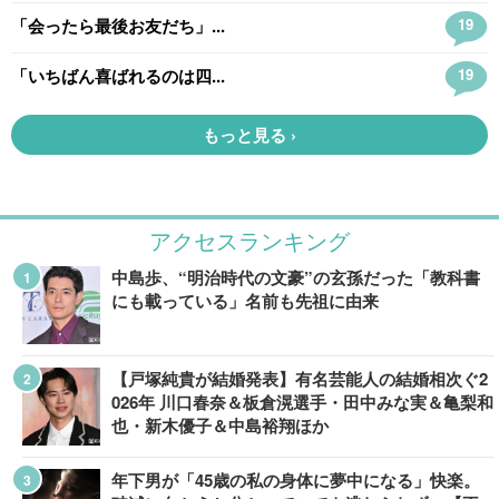
アクセスランキング
中島歩、“明治時代の文豪”の玄孫だった「教科書
にも載っている」名前も先祖に由来
【戸塚純貴が結婚発表】有名芸能人の結婚相次ぐ2
026年 川口春奈＆板倉滉選手・田中みな実＆亀梨和
也・新木優子＆中島裕翔ほか
年下男が「45歳の私の身体に夢中になる」快楽。