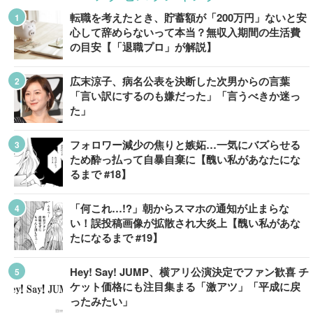
転職を考えたとき、貯蓄額が「200万円」ないと安
心して辞めらないって本当？無収入期間の生活費
の目安【「退職プロ」が解説】
広末涼子、病名公表を決断した次男からの言葉
「言い訳にするのも嫌だった」「言うべきか迷っ
た」
フォロワー減少の焦りと嫉妬…一気にバズらせる
ため酔っ払って自暴自棄に【醜い私があなたにな
るまで #18】
「何これ…!?」朝からスマホの通知が止まらな
い！誤投稿画像が拡散され大炎上【醜い私があな
たになるまで #19】
Hey! Say! JUMP、横アリ公演決定でファン歓喜 チ
ケット価格にも注目集まる「激アツ」「平成に戻
ったみたい」