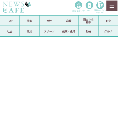
当たる占い師
占い
登録•
ログイン
マイルーム
面白ネタ
ホーム
TOP
芸能
女性
恋愛
お金
雑学
社会
政治
社会
政治
スポーツ
健康・生活
動物
グルメ
経済
海外
芸能
スポーツ
恋愛
ビックリ
コメントポスト
アリ／ナシ
リリース
ショップ
登録・ログイン/マイルーム