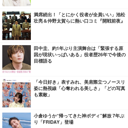
満席続出！「とにかく役者が全員いい」池松
壮亮＆仲野太賀らに熱い口コミ『開戦前夜』
田中圭、約1年ぶり主演舞台は「緊張する原
因が現状いっぱいある」役者歴26年で今後の
目標語る
「今日好き」表すみれ、美肩際立つノースリ
姿に熱視線「心奪われる美しさ」「どの写真
も素敵」
小倉ゆうか“帰ってきた神ボディ”解放 7年ぶ
り「FRIDAY」登場