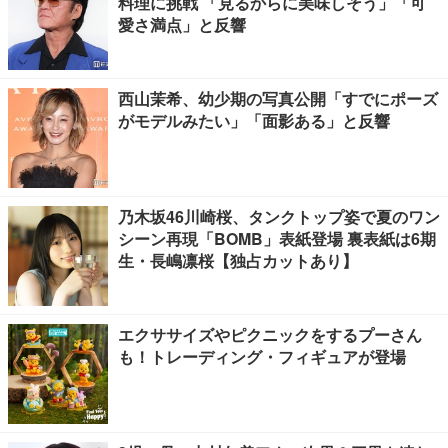
料理に挑戦 「見るからに美味しそう」「可
愛さ満点」と反響
西山茉希、幼少期の写真公開「すでにポーズ
がモデルみたい」「面影ある」と反響
乃木坂46川崎桜、タンクトップ姿で夏のワン
シーン再現「BOMB」表紙登場 裏表紙は6期
生・長嶋凛桜【独占カットあり】
エクササイズやピクニックをするプーさん
も！トレーディング・フィギュアが登場