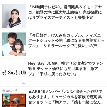
「24時間テレビ49」岩田剛典＆イモトアヤ
コ、能登の地に巨大地上絵描く 完成披露に
はサプライズアーティストも登場予定
「今日好き」けんみあカップル、ディズニー
デートショット公開「絵になる美男美女カッ
プル」「シミラールックで可愛い」の声
Hey! Say! JUMP、横アリ公演決定でファン
歓喜 チケット価格にも注目集まる「激ア
ツ」「平成に戻ったみたい」
元AKB48メンバー「パパと出会った作品で
もあります」ミュージカルを家族で観賞 集
合ショットに「胸アツ」「娘も一緒になんて