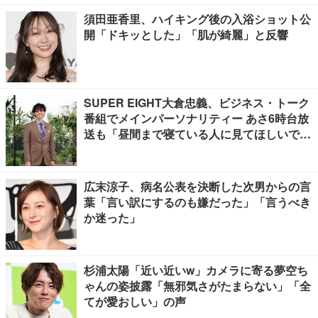
須田亜香里、ハイキング後の入浴ショット公
開「ドキッとした」「肌が綺麗」と反響
SUPER EIGHT大倉忠義、ビジネス・トーク
番組でメインパーソナリティー あさ6時台放
送も「昼間まで寝ている人に見てほしいで
す」
広末涼子、病名公表を決断した次男からの言
葉「言い訳にするのも嫌だった」「言うべき
か迷った」
杉浦太陽「近い近いw」カメラに寄る夢空ち
ゃんの姿披露「無邪気さがたまらない」「全
てが愛おしい」の声