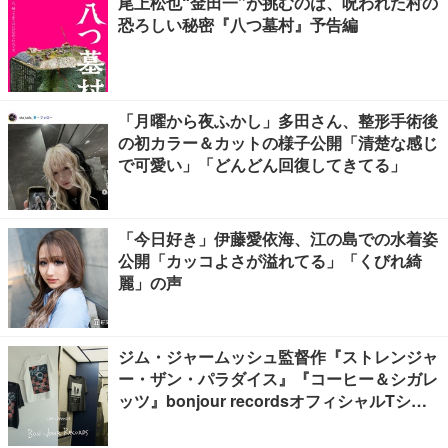
尾上松也“金田一”が挑むのは、呪われた村の
恐ろしい秘密『八つ墓村』予告編
「月曜から夜ふかし」多田さん、整形手術後
の初カラー＆カットの様子公開「清楚な感じ
で可愛い」「どんどん回復してきてる」
「今日好き」伊藤愛依海、江の島での水着姿
公開「カッコよさが溢れてる」「くびれ綺
麗」の声
ジム・ジャームッシュ監督作『ストレンジャ
ー・ザン・パラダイス』『コーヒー＆シガレ
ッツ』bonjour recordsオフィシャルTシャ
ツ発売