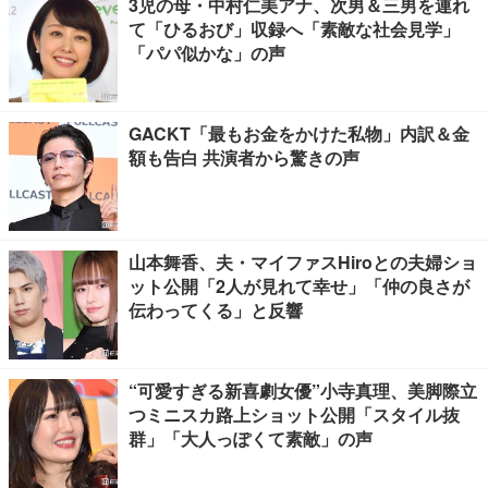
3児の母・中村仁美アナ、次男＆三男を連れ
て「ひるおび」収録へ「素敵な社会見学」
「パパ似かな」の声
GACKT「最もお金をかけた私物」内訳＆金
額も告白 共演者から驚きの声
山本舞香、夫・マイファスHiroとの夫婦ショ
ット公開「2人が見れて幸せ」「仲の良さが
伝わってくる」と反響
“可愛すぎる新喜劇女優”小寺真理、美脚際立
つミニスカ路上ショット公開「スタイル抜
群」「大人っぽくて素敵」の声