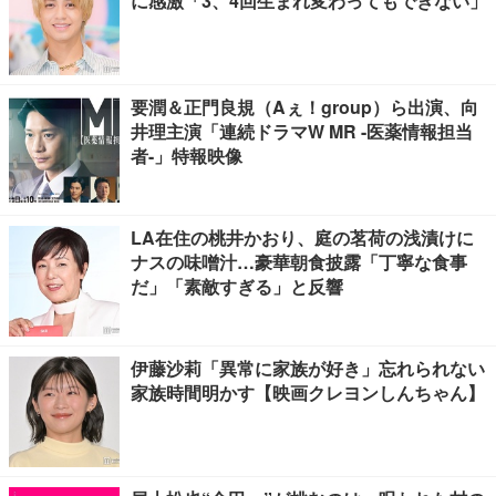
に感激「3、4回生まれ変わってもできない」
要潤＆正門良規（Aぇ！group）ら出演、向
井理主演「連続ドラマW MR -医薬情報担当
者-」特報映像
LA在住の桃井かおり、庭の茗荷の浅漬けに
ナスの味噌汁…豪華朝食披露「丁寧な食事
だ」「素敵すぎる」と反響
伊藤沙莉「異常に家族が好き」忘れられない
家族時間明かす【映画クレヨンしんちゃん】