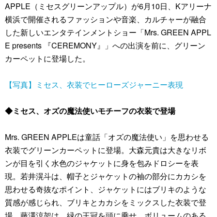
APPLE（ミセスグリーンアップル）が6月10日、Kアリーナ
横浜で開催されるファッションや音楽、カルチャーが融合
した新しいエンタテインメントショー「Mrs. GREEN APPL
E presents 『CEREMONY』」への出演を前に、グリーン
カーペットに登場した。
【写真】ミセス、衣装でヒーローズジャーニー表現
◆ミセス、オズの魔法使いモチーフの衣装で登場
Mrs. GREEN APPLEは童話「オズの魔法使い」を思わせる
衣装でグリーンカーペットに登場。大森元貴は大きなリボ
ンが目を引く水色のジャケットに身を包みドロシーを表
現。若井滉斗は、帽子とジャケットの袖の部分にカカシを
思わせる奇抜なポイント、ジャケットにはブリキのような
質感が感じられ、ブリキとカカシをミックスした衣装で登
場。藤澤涼架は、緑の王冠を頭に乗せ、ボリュームのある