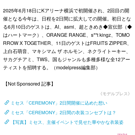
2025年6月18日にKアリーナ横浜で初開催され、2回目の開
催となる今年は、日程を2日間に拡大しての開催。初日とな
る6月10日のゲストは、AI、asmi、超ときめき◆宣伝部（◆
はハートマーク）、ORANGE RANGE、s**t kingz、TOMO
RROW X TOGETHER、11日のゲストはFRUITS ZIPPER、
上白石萌音、マキシマム ザ ホルモン、ネクライトーキー、
サカグチアミ、TWS。国もジャンルも多種多様な全12アー
ティストを招聘する。（modelpress編集部）
【Not Sponsored 記事】
《モデルプレス》
ミセス「CEREMONY」2日間開催に込めた想い
ミセス「CEREMONY」2日間の衣装コンセプトは？
【写真】ミセス、主催イベントで見せた華やかな衣装姿