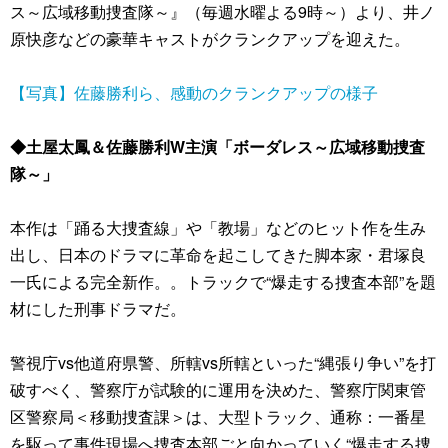
ス～広域移動捜査隊～』（毎週水曜よる9時～）より、井ノ
原快彦などの豪華キャストがクランクアップを迎えた。
【写真】佐藤勝利ら、感動のクランクアップの様子
◆土屋太鳳＆佐藤勝利W主演「ボーダレス～広域移動捜査
隊～」
本作は「踊る大捜査線」や「教場」などのヒット作を生み
出し、日本のドラマに革命を起こしてきた脚本家・君塚良
一氏による完全新作。。トラックで“爆走する捜査本部”を題
材にした刑事ドラマだ。
警視庁vs他道府県警、所轄vs所轄といった“縄張り争い”を打
破すべく、警察庁が試験的に運用を決めた、警察庁関東管
区警察局＜移動捜査課＞は、大型トラック、通称：一番星
を駆って事件現場へ捜査本部ごと向かっていく“爆走する捜