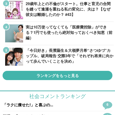
29歳年上との不倫がスタート。仕事と育児の合間
を縫って逢瀬を重ねる私の変化に、夫は？【なぜ
彼女は離婚したのか？ #43】
実は10万使ってなくても「医療費控除」ができ
る？1円でも使ったら絶対知っておくべき知恵（前
編）
「今日好き」長濱薩生＆大嶺夢月希“さつゆづ”カ
ップル、破局報告 交際3年で「それぞれ将来に向か
って歩んでいくことを決め」
ランキングをもっと見る