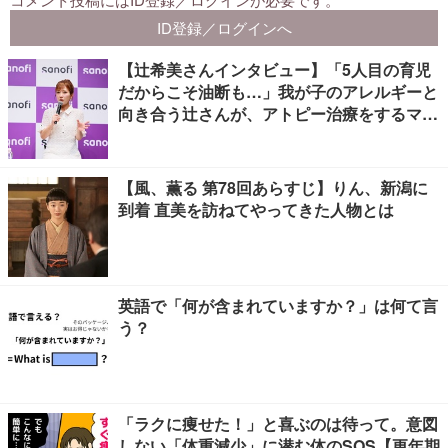
【辻希美さんインタビュー】「5人目の育児
だからこそ油断も…」我が子のアレルギーと
向き合う辻さんが、アトピー治療をするママ
友にかけたい言葉とは
【風、薫る 第78回あらすじ】りん、新潟に
到着 直美を訪ねてやってきた人物とは
英語で「何が含まれていますか？」は何て言
う？
「ラクに痩せた！」と喜ぶのは待って。意図
しない「体重減少」に潜む体のSOS【更年期