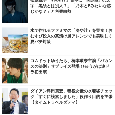
字「黒須とは別人？」「乃木とFみたいな感
じかな？」と考察白熱
水で作れるファミマの「冷や汁」を実食！お
むすび投入の茶漬け風アレンジでも美味しく
夏バテ対策
コムドットゆうたら、橋本環奈主演「バカン
スの法則」サプライズ登場 ひゅうがは連ド
ラ初出演
ダイアン津田篤宏、妻役女優の水着姿チェッ
ク「すぐに検索しました」役作り目的を主張
【タイムトラベルダディ】