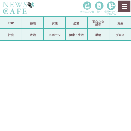
当たる占い師
占い
登録•
ログイン
マイルーム
面白ネタ
ホーム
TOP
芸能
女性
恋愛
お金
雑学
社会
政治
社会
政治
スポーツ
健康・生活
動物
グルメ
経済
海外
芸能
スポーツ
恋愛
ビックリ
コメントポスト
アリ／ナシ
リリース
ショップ
登録・ログイン/マイルーム