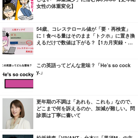
女性の体重変化】
54歳、コレステロール値が「要・再検査」
に！食べる量はそのまま「トクホ」に置き換
えるだけで数値は下がる？【1カ月実録・ビ
フォーアフター】
この英語ってどんな意味？「He’s so cock
y.」
更年期の不調は「あれも、これも」なので、
どこまで何を訴えるのか、加減が難しい。問
診票は丁寧に書いて
松坂桃李「VIVANT」台本に「黒須M」の文