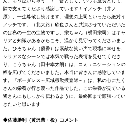
ん。もう泣いちゃう…！ 蕾として、いつも座長として、
隣で支えてくださり感謝しています！イノッチ（井ノ
原）、一生尊敬し続けます。理想の上司といったら絶対イ
ノッチです。（北大路）欣也さんと共演させていただいた
のは私の一生の宝物ですし、栄ちゃん（横田栄司）はキャ
リアと知識があるからこそ、温かく見守ってくださいまし
た。ひろちゃん（優香）は素敵な笑い声で現場に幸せを、
シリアスなシーンでは本気で戦った表情を見せてくださ
り、こうちゃん（田中幸太朗）は、コミュニケーションの
幅を広げてくださいました。本当に皆さんに感謝していま
す。『ボーダレス～広域移動捜査隊～』は、私の心にたく
さんの栄養が行き渡った作品でした。この栄養が見ている
皆さんにもしっかり伝わるように、最終回まで頑張ってい
きたいと思います！
◆佐藤勝利（黄沢蕾・役）コメント