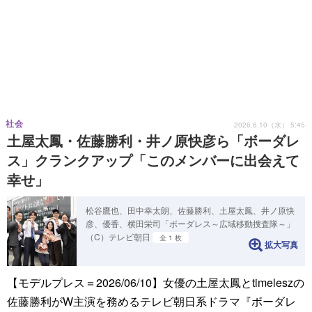
社会
2026.6.10（水） 5:45
土屋太鳳・佐藤勝利・井ノ原快彦ら「ボーダレ
ス」クランクアップ「このメンバーに出会えて
幸せ」
松谷鷹也、田中幸太朗、佐藤勝利、土屋太鳳、井ノ原快
彦、優香、横田栄司「ボーダレス～広域移動捜査隊～」
（C）テレビ朝日
全 1 枚
拡大写真
【モデルプレス＝2026/06/10】女優の土屋太鳳とtimeleszの
佐藤勝利がW主演を務めるテレビ朝日系ドラマ『ボーダレ