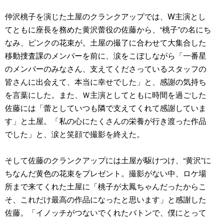
仲沢桃子を演じた土屋のクランクアップでは、W主演とし
てともに座長を務めた黄沢蕾役の佐藤から、“桃子”の名にち
なみ、ピンクの花束が。土屋の撮了に合わせて大集合した
移動捜査課のメンバーを前に、涙をこぼしながら「一番星
のメンバーのみなさん、支えてくださっているスタッフの
皆さんに出会えて、本当に幸せでした」と、感謝の気持ち
を言葉にした。また、Ｗ主演としてともに時間を過ごした
佐藤には「蕾としていつも隣で支えてくれて感謝していま
す」と土屋。「私の心にたくさんの栄養が行き渡った作品
でした」と、涙と笑顔で撮影を終えた。
そして佐藤のクランクアップには土屋が駆けつけ、“黄沢”に
ちなんだ黄色の花束をプレゼント。撮影がない中、ロケ場
所まで来てくれた土屋に「桃子が太鳳ちゃんだったからこ
そ、これだけ最高の作品になったと思います」と感謝した
佐藤。「イノッチがつないでくれたバトンで、僕にとって