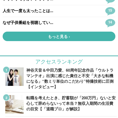
アクセスランキング
神谷天音＆中田乃愛、60周年記念作品「ウルトラ
マンテオ」出演に感じた責任と不安「大きな転機
になる」“数ミリ単位のこだわり”特撮技術に圧倒
【インタビュー】
転職を考えたとき、貯蓄額が「200万円」ないと安
心して辞めらないって本当？無収入期間の生活費
の目安【「退職プロ」が解説】