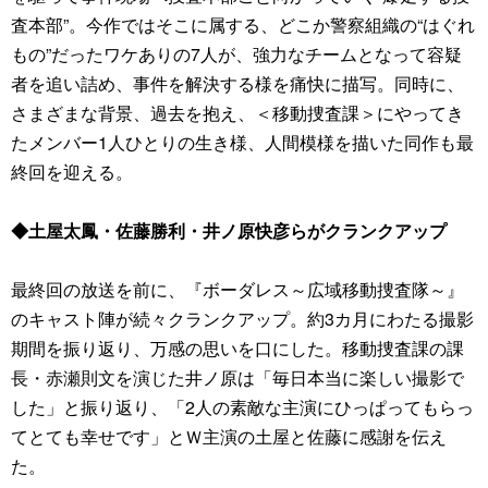
査本部”。今作ではそこに属する、どこか警察組織の“はぐれ
もの”だったワケありの7人が、強力なチームとなって容疑
者を追い詰め、事件を解決する様を痛快に描写。同時に、
さまざまな背景、過去を抱え、＜移動捜査課＞にやってき
たメンバー1人ひとりの生き様、人間模様を描いた同作も最
終回を迎える。
◆土屋太鳳・佐藤勝利・井ノ原快彦らがクランクアップ
最終回の放送を前に、『ボーダレス～広域移動捜査隊～』
のキャスト陣が続々クランクアップ。約3カ月にわたる撮影
期間を振り返り、万感の思いを口にした。移動捜査課の課
長・赤瀬則文を演じた井ノ原は「毎日本当に楽しい撮影で
した」と振り返り、「2人の素敵な主演にひっぱってもらっ
てとても幸せです」とＷ主演の土屋と佐藤に感謝を伝え
た。