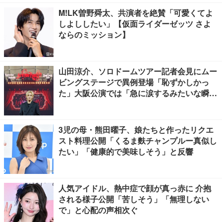
M!LK曽野舜太、共演者を絶賛「可愛くてよ
しよししたい」【仮面ライダーゼッツ さよ
ならのミッション】
山田涼介、ソロドームツアー記者会見にムー
ビングステージで異例登場「恥ずかしかっ
た」大阪公演では「急に涙するみたいな瞬間
が」【囲み取材全文前編】
3児の母・熊田曜子、娘たちと作ったリクエ
スト料理公開「くるま麩チャンプルー真似し
たい」「健康的で美味しそう」と反響
人気アイドル、熱中症で顔が真っ赤に 介抱
される様子公開「苦しそう」「無理しない
で」と心配の声相次ぐ