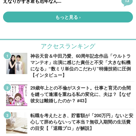
アクセスランキング
神谷天音＆中田乃愛、60周年記念作品「ウルトラ
マンテオ」出演に感じた責任と不安「大きな転機
になる」“数ミリ単位のこだわり”特撮技術に圧倒
【インタビュー】
29歳年上との不倫がスタート。仕事と育児の合間
を縫って逢瀬を重ねる私の変化に、夫は？【なぜ
彼女は離婚したのか？ #43】
転職を考えたとき、貯蓄額が「200万円」ないと安
心して辞めらないって本当？無収入期間の生活費
の目安【「退職プロ」が解説】