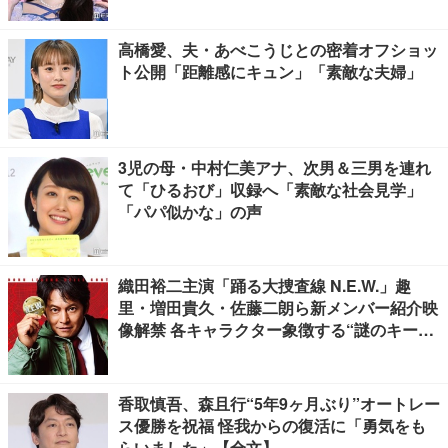
高橋愛、夫・あべこうじとの密着オフショッ
ト公開「距離感にキュン」「素敵な夫婦」
3児の母・中村仁美アナ、次男＆三男を連れ
て「ひるおび」収録へ「素敵な社会見学」
「パパ似かな」の声
織田裕二主演「踊る大捜査線 N.E.W.」趣
里・増田貴久・佐藤二朗ら新メンバー紹介映
像解禁 各キャラクター象徴する“謎のキーワ
ード”も
香取慎吾、森且行“5年9ヶ月ぶり”オートレー
ス優勝を祝福 怪我からの復活に「勇気をも
らいました」【全文】