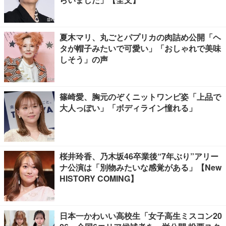
夏木マリ、丸ごとパプリカの肉詰め公開「ヘ
タが帽子みたいで可愛い」「おしゃれで美味
しそう」の声
篠崎愛、胸元のぞくニットワンピ姿「上品で
大人っぽい」「ボディライン憧れる」
桜井玲香、乃木坂46卒業後“7年ぶり”アリー
ナ公演は「別物みたいな感覚がある」【New
HISTORY COMING】
日本一かわいい高校生「女子高生ミスコン20