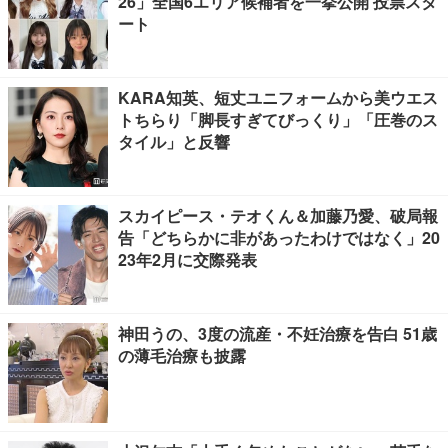
26」全国6エリア候補者を一挙公開 投票スタ
ート
KARA知英、短丈ユニフォームから美ウエス
トちらり「脚長すぎてびっくり」「圧巻のス
タイル」と反響
スカイピース・テオくん＆加藤乃愛、破局報
告「どちらかに非があったわけではなく」20
23年2月に交際発表
神田うの、3度の流産・不妊治療を告白 51歳
の薄毛治療も披露