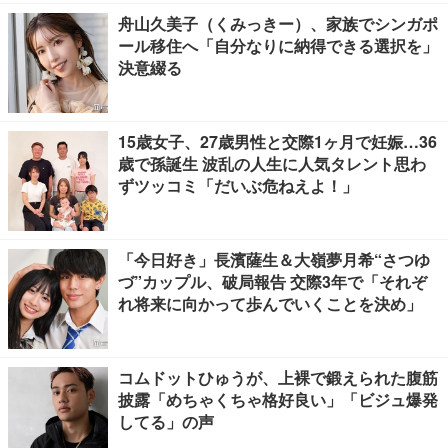
舟山久美子（くみっきー）、家族でシンガポ
ール移住へ「自分なりに納得できる選択を」
決意綴る
15歳女子、27歳男性と交際1ヶ月で妊娠…36
歳で孫誕生 波乱の人生に人気タレント思わ
ずツッコミ「だいぶ危ねえよ！」
「今日好き」長濱薩生＆大嶺夢月希“さつゆ
づ”カップル、破局報告 交際3年で「それぞ
れ将来に向かって歩んでいくことを決め」
コムドットひゅうが、上裸で鍛えられた腹筋
披露「めちゃくちゃ格好良い」「ビジュ爆発
してる」の声