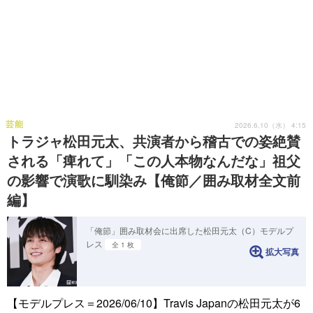
芸能
2026.6.10（水） 4:15
トラジャ松田元太、共演者から稽古での姿絶賛
される「痺れて」「この人本物なんだな」祖父
の影響で演歌に馴染み【俺節／囲み取材全文前
編】
「俺節」囲み取材会に出席した松田元太（C）モデルプ
レス
全 1 枚
拡大写真
【モデルプレス＝2026/06/10】Travis Japanの松田元太が6