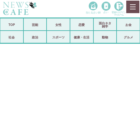
当たる占い師
占い
登録•
ログイン
マイルーム
面白ネタ
ホーム
TOP
芸能
女性
恋愛
お金
雑学
社会
政治
社会
政治
スポーツ
健康・生活
動物
グルメ
経済
海外
芸能
スポーツ
恋愛
ビックリ
コメントポスト
アリ／ナシ
リリース
ショップ
登録・ログイン/マイルーム