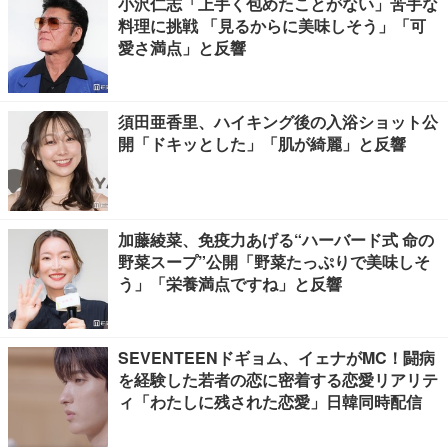
小沢仁志「上手く包めたことがない」苦手な
料理に挑戦 「見るからに美味しそう」「可
愛さ満点」と反響
須田亜香里、ハイキング後の入浴ショット公
開「ドキッとした」「肌が綺麗」と反響
加藤綾菜、免疫力あげる“ハーバード式 命の
野菜スープ”公開「野菜たっぷりで美味しそ
う」「栄養満点ですね」と反響
SEVENTEENドギョム、イェナがMC！闘病
を経験した若者の恋に密着する恋愛リアリテ
ィ「わたしに残された恋愛」日韓同時配信