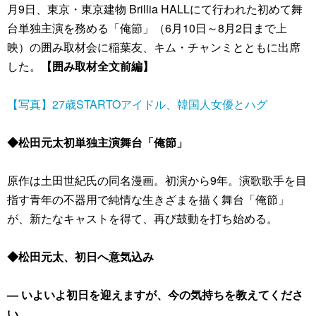
月9日、東京・東京建物 Brillia HALLにて行われた初めて舞
台単独主演を務める「俺節」（6月10日～8月2日まで上
映）の囲み取材会に稲葉友、キム・チャンミとともに出席
した。
【囲み取材全文前編】
【写真】27歳STARTOアイドル、韓国人女優とハグ
◆松田元太初単独主演舞台「俺節」
原作は土田世紀氏の同名漫画。初演から9年。演歌歌手を目
指す青年の不器用で純情な生きざまを描く舞台「俺節」
が、新たなキャストを得て、再び鼓動を打ち始める。
◆松田元太、初日へ意気込み
― いよいよ初日を迎えますが、今の気持ちを教えてくださ
い。