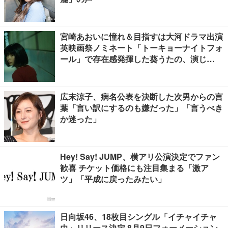
宮崎あおいに憧れ＆目指すは大河ドラマ出演
英映画祭ノミネート「トーキョーナイトフォ
ール」で存在感発揮した葵うたの、演じ
た“孤独”に共感【注目の人物】
広末涼子、病名公表を決断した次男からの言
葉「言い訳にするのも嫌だった」「言うべき
か迷った」
Hey! Say! JUMP、横アリ公演決定でファン
歓喜 チケット価格にも注目集まる「激ア
ツ」「平成に戻ったみたい」
日向坂46、18枚目シングル「イチャイチャ
虫」リリース決定 8月9日フォーメーション