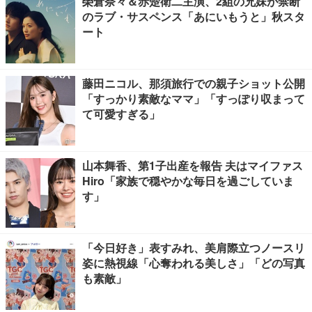
榮倉奈々＆赤楚衛二主演、2組の兄妹が禁断
のラブ・サスペンス「あにいもうと」秋スタ
ート
藤田ニコル、那須旅行での親子ショット公開
「すっかり素敵なママ」「すっぽり収まって
て可愛すぎる」
山本舞香、第1子出産を報告 夫はマイファス
Hiro「家族で穏やかな毎日を過ごしていま
す」
「今日好き」表すみれ、美肩際立つノースリ
姿に熱視線「心奪われる美しさ」「どの写真
も素敵」