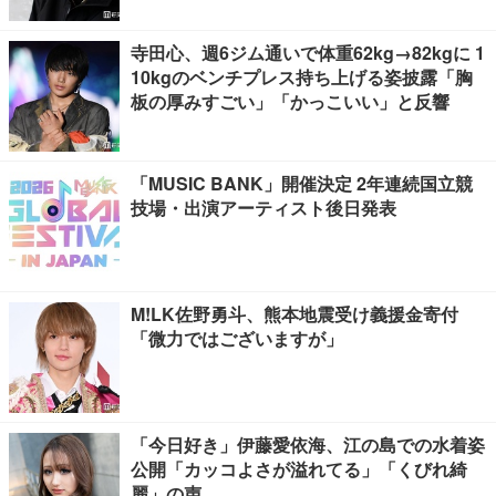
寺田心、週6ジム通いで体重62kg→82kgに 1
10kgのベンチプレス持ち上げる姿披露「胸
板の厚みすごい」「かっこいい」と反響
「MUSIC BANK」開催決定 2年連続国立競
技場・出演アーティスト後日発表
M!LK佐野勇斗、熊本地震受け義援金寄付
「微力ではございますが」
「今日好き」伊藤愛依海、江の島での水着姿
公開「カッコよさが溢れてる」「くびれ綺
麗」の声