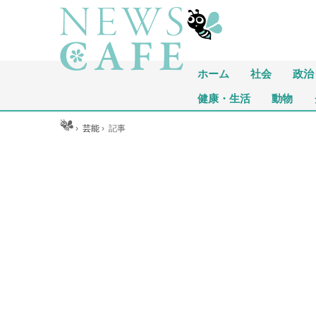
ホーム
社会
政治
健康・生活
動物
ホーム
›
芸能
›
記事