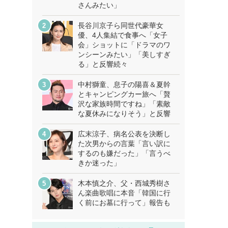
さんみたい」
長谷川京子ら同世代豪華女
優、4人集結で食事へ「女子
会」ショットに「ドラマのワ
ンシーンみたい」「美しすぎ
る」と反響続々
中村獅童、息子の陽喜＆夏幹
とキャンピングカー旅へ「贅
沢な家族時間ですね」「素敵
な夏休みになりそう」と反響
広末涼子、病名公表を決断し
た次男からの言葉「言い訳に
するのも嫌だった」「言うべ
きか迷った」
木本慎之介、父・西城秀樹さ
ん楽曲歌唱に本音「韓国に行
く前にお墓に行って」報告も