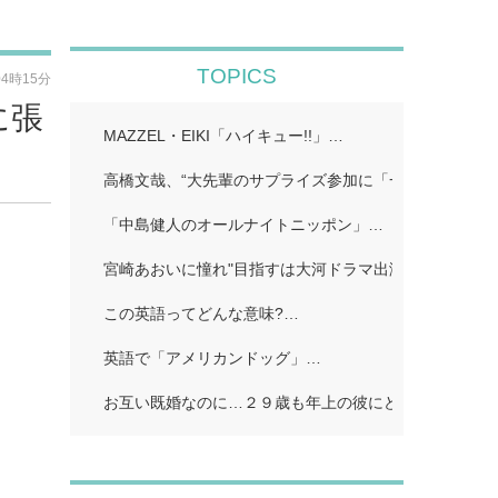
TOPICS
04時15分
に張
MAZZEL・EIKI「ハイキュー!!」…
】
高橋文哉、“大先輩のサプライズ参加に「一気に委縮し
「中島健人のオールナイトニッポン」…
宮崎あおいに憧れ"目指すは大河ドラマ出演 英映画祭ノ
この英語ってどんな意味?…
英語で「アメリカンドッグ」…
お互い既婚なのに…２９歳も年上の彼にどうしようもな