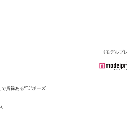
《モデルプ
走で貫禄ある“TJ”ポーズ
ス