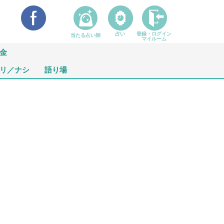
占い
登録・ログイン
当たる占い師
マイルーム
金
リ／ナシ
語り場