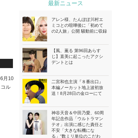
最新ニュース
アレン様、たんぽぽ川村エ
ミコとの喧嘩後に「初めて
の2人旅」公開 騒動前に収録
【風、薫る 第96回あらす
じ】直美に起こったアクシ
デントとは
6月10
二宮和也主演『８番出口』
ニコル
本編ノーカット地上波初放
送！8月28日の金ローにて
神谷天音＆中田乃愛、60周
年記念作品「ウルトラマン
テオ」出演に感じた責任と
不安「大きな転機にな
る」“数ミリ単位のこだわ