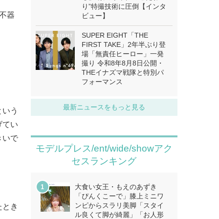
り”特撮技術に圧倒【インタ
不器
ビュー】
SUPER EIGHT「THE
FIRST TAKE」2年半ぶり登
場「無責任ヒーロー」一発
撮り 令和8年8月8日公開・
THEイナズマ戦隊と特別パ
フォーマンス
最新ニュースをもっと見る
という
げてい
きいで
モデルプレス/ent/wide/showアク
セスランキング
大食い女王・もえのあずき
「ぴんくこーで」膝上ミニワ
ンピからスラリ美脚「スタイ
たとき
ル良くて脚が綺麗」「お人形