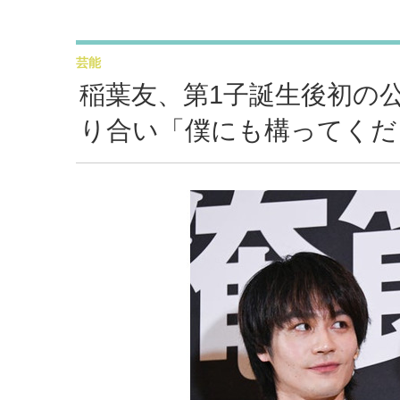
芸能
稲葉友、第1子誕生後初の
り合い「僕にも構ってくだ