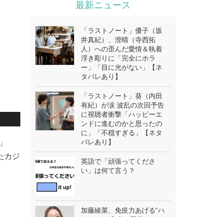
最新ニュース
「ラストノート」優子（坂
井真紀）、澄晴（寺西拓
人）への歪んだ愛情＆執着
浮き彫りに「完全にホラ
ー」「目に光がない」【ネ
タバレあり】
「ラストノート」葵（内田
有紀）が涙 波乱の次回予告
に視聴者衝撃「ハッピーエ
ンドに進むのかと思ったの
に」「不穏すぎる」【ネタ
バレあり】
。」
たカジ
英語で「頑張ってくださ
い」は何て言う？
加藤綾菜、免疫力あげる“ハ