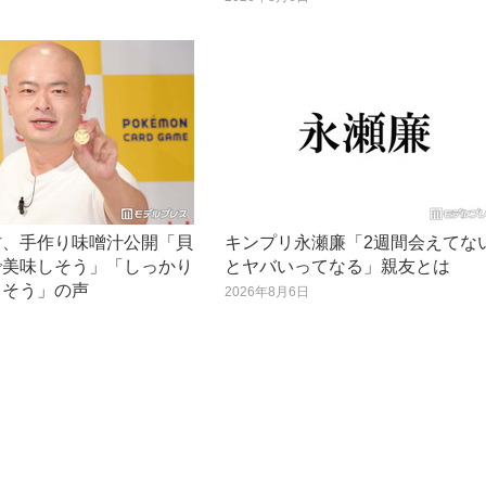
日
君、手作り味噌汁公開「貝
キンプリ永瀬廉「2週間会えてな
で美味しそう」「しっかり
とヤバいってなる」親友とは
てそう」の声
2026年8月6日
日