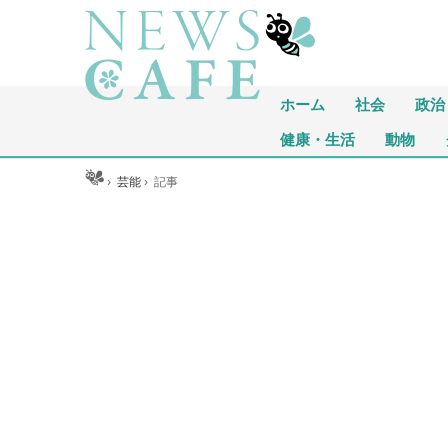
ホーム
社会
政治
健康・生活
動物
ホーム
›
芸能
›
記事