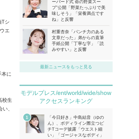
ーバード式 命の野菜スー
プ”公開「野菜たっぷりで美
味しそう」「栄養満点です
ね」と反響
Tシ
ウエ
村重杏奈「パンチ力のある
文章だった」弟からの直筆
手紙公開「丁寧な字」「読
みやすい」と反響
最新ニュースをもっと見る
手本に
モデルプレス/ent/world/wide/show
高校生
アクセスランキング
会い、
）
「今日好き」中島結音（ゆの
ん）、ボディライン際立つピ
チTコーデ披露「ウエスト細
い」「ゴージャスなボディ」