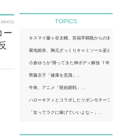
TOPICS
13時45分
コー
キスマイ藤ヶ谷太輔、笑福亭鶴瓶からの差し入れ公開「
反
菊地姫奈、胸元ざっくりキャミソール姿公開「スタイル
小倉ゆうか“帰ってきた神ボディ解放 ７年ぶり「FRIDA
齊藤京子「健康を意識」…
牛角、アニメ「呪術廻戦」…
ハローキティとコラボしたリボンモチーフのスイーツビ
「女ってラクに稼げていいよな～」…