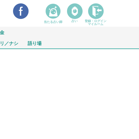
占い
登録・ログイン
当たる占い師
マイルーム
金
リ／ナシ
語り場