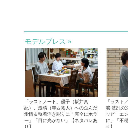
モデルプレス
「ラストノート」優子（坂井真
「ラスト
紀）、澄晴（寺西拓人）への歪んだ
涙 波乱の
愛情＆執着浮き彫りに「完全にホラ
ッピーエ
ー」「目に光がない」【ネタバレあ
に」「不
り】
り】