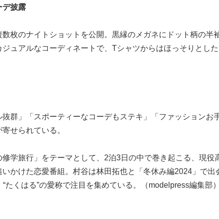
ーデ披露
複数枚のナイトショットを公開。黒縁のメガネにドット柄の半袖
カジュアルなコーディネートで、Tシャツからはほっそりとした
ル抜群」「スポーティーなコーデもステキ」「ファッションお
が寄せられている。
修学旅行」をテーマとして、2泊3日の中で巻き起こる、現役
いかけた恋愛番組。村谷は林田拓也と「冬休み編2024」で出
“たくはる”の愛称で注目を集めている。（modelpress編集部