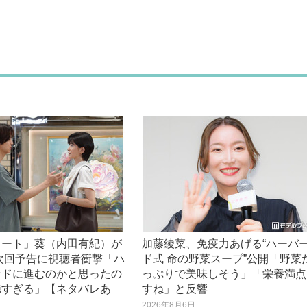
ノート」葵（内田有紀）が
加藤綾菜、免疫力あげる“ハーバ
次回予告に視聴者衝撃「ハ
ド式 命の野菜スープ”公開「野菜
ンドに進むのかと思ったの
っぷりで美味しそう」「栄養満点
穏すぎる」【ネタバレあ
すね」と反響
2026年8月6日