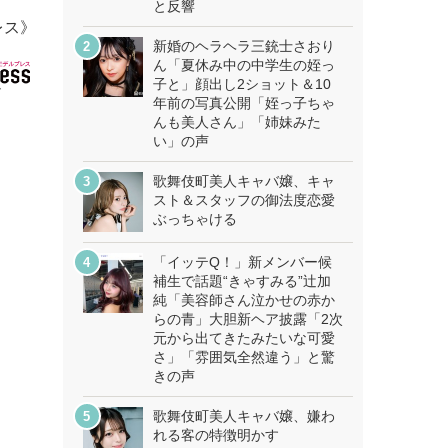
と反響
レス》
新婚のヘラヘラ三銃士さおり
ん「夏休み中の中学生の姪っ
子と」顔出し2ショット＆10
年前の写真公開「姪っ子ちゃ
んも美人さん」「姉妹みた
い」の声
歌舞伎町美人キャバ嬢、キャ
スト＆スタッフの御法度恋愛
ぶっちゃける
「イッテQ！」新メンバー候
補生で話題“きゃすみる”辻加
純「美容師さん泣かせの赤か
らの青」大胆新ヘア披露「2次
元から出てきたみたいな可愛
さ」「雰囲気全然違う」と驚
きの声
歌舞伎町美人キャバ嬢、嫌わ
れる客の特徴明かす