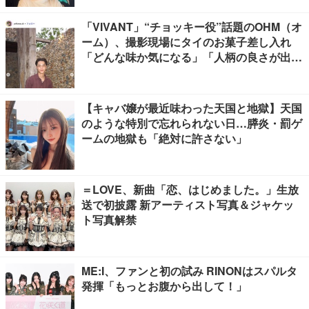
「VIVANT」“チョッキー役”話題のOHM（オ
ーム）、撮影現場にタイのお菓子差し入れ
「どんな味か気になる」「人柄の良さが出て
る」
【キャバ嬢が最近味わった天国と地獄】天国
のような特別で忘れられない日…膵炎・罰ゲ
ームの地獄も「絶対に許さない」
＝LOVE、新曲「恋、はじめました。」生放
送で初披露 新アーティスト写真＆ジャケッ
ト写真解禁
ME:I、ファンと初の試み RINONはスパルタ
発揮「もっとお腹から出して！」