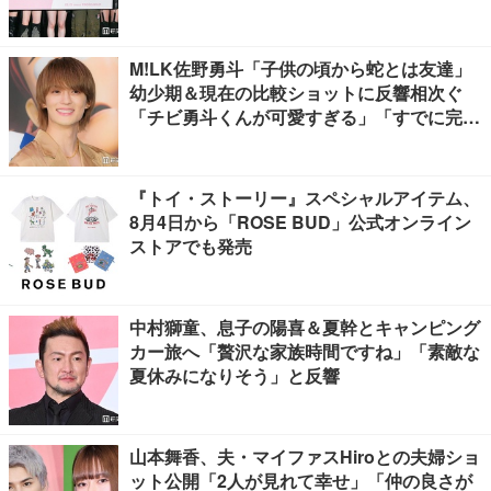
M!LK佐野勇斗「子供の頃から蛇とは友達」
幼少期＆現在の比較ショットに反響相次ぐ
「チビ勇斗くんが可愛すぎる」「すでに完成
されてる」
『トイ・ストーリー』スペシャルアイテム、
8月4日から「ROSE BUD」公式オンライン
ストアでも発売
中村獅童、息子の陽喜＆夏幹とキャンピング
カー旅へ「贅沢な家族時間ですね」「素敵な
夏休みになりそう」と反響
山本舞香、夫・マイファスHiroとの夫婦ショ
ット公開「2人が見れて幸せ」「仲の良さが