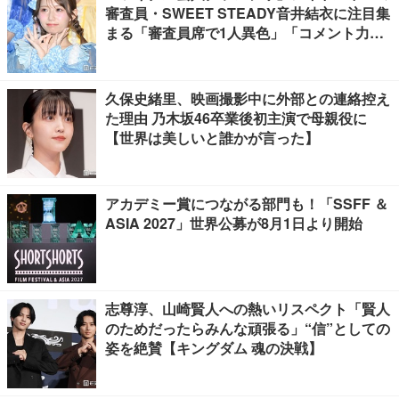
審査員・SWEET STEADY音井結衣に注目集
まる「審査員席で1人異色」「コメント力素
晴らしすぎる」
久保史緒里、映画撮影中に外部との連絡控え
た理由 乃木坂46卒業後初主演で母親役に
【世界は美しいと誰かが言った】
アカデミー賞につながる部門も！「SSFF ＆
ASIA 2027」世界公募が8月1日より開始
志尊淳、山崎賢人への熱いリスペクト「賢人
のためだったらみんな頑張る」“信”としての
姿を絶賛【キングダム 魂の決戦】