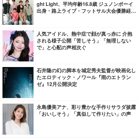
ght Light、平均年齢16.8歳 ジュノンボーイ
出身・路上ライブ・フットサル大会優勝経験
者たちが芸能界を目指したきっかけ…フレッ
シュな6人の魅力に迫る【インタビュー後
編】
人気アイドル、熱中症で顔が真っ赤に 介抱
される様子公開「苦しそう」「無理しない
で」と心配の声相次ぐ
石井隆の幻の脚本を城定秀夫監督が映画化し
たエロティック・ノワール『雨のエトラン
ゼ』12月公開決定
永島優美アナ、彩り豊かな手作りサラダ披露
「おいしそう」「真似して作りたい」の声