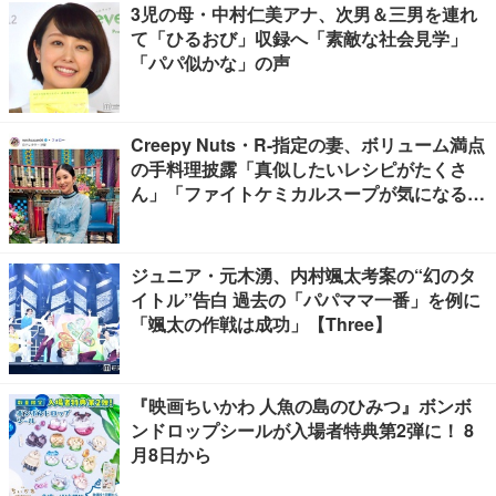
3児の母・中村仁美アナ、次男＆三男を連れ
て「ひるおび」収録へ「素敵な社会見学」
「パパ似かな」の声
Creepy Nuts・R-指定の妻、ボリューム満点
の手料理披露「真似したいレシピがたくさ
ん」「ファイトケミカルスープが気になる」
の声
ジュニア・元木湧、内村颯太考案の“幻のタ
イトル”告白 過去の「パパママ一番」を例に
「颯太の作戦は成功」【Three】
『映画ちいかわ 人魚の島のひみつ』ボンボ
ンドロップシールが入場者特典第2弾に！ 8
月8日から