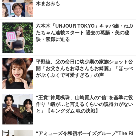
木まおみも
六本木「UNJOUR TOKYO」キャバ嬢・ねぶ
たちゃん連載スタート 過去の葛藤・美の秘
訣・素顔に迫る
平野綾、父の命日に幼少期の家族ショット公
開「お父さんもお母さんもお綺麗」「ほっぺ
がぷくぷくで可愛すぎる」の声
“王賁”神尾楓珠、山崎賢人の“信”を基準に役
作り「蟻が…と言えるくらいの説得力がない
と」【キングダム 魂の決戦】
“アミューズ令和初ボーイズグループ”The Ri