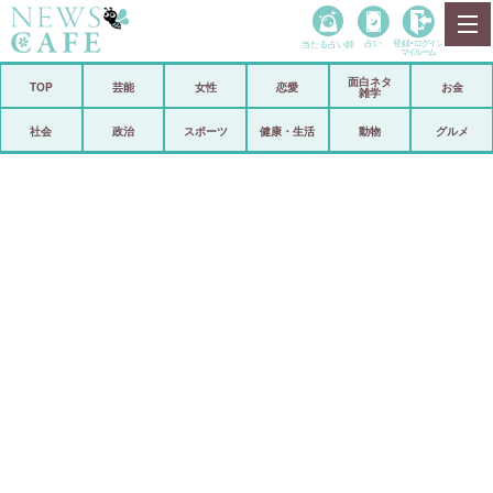
当たる占い師
占い
登録•
ログイン
マイルーム
面白ネタ
ホーム
TOP
芸能
女性
恋愛
お金
雑学
社会
政治
社会
政治
スポーツ
健康・生活
動物
グルメ
経済
海外
芸能
スポーツ
恋愛
ビックリ
コメントポスト
アリ／ナシ
リリース
ショップ
登録・ログイン/マイルーム