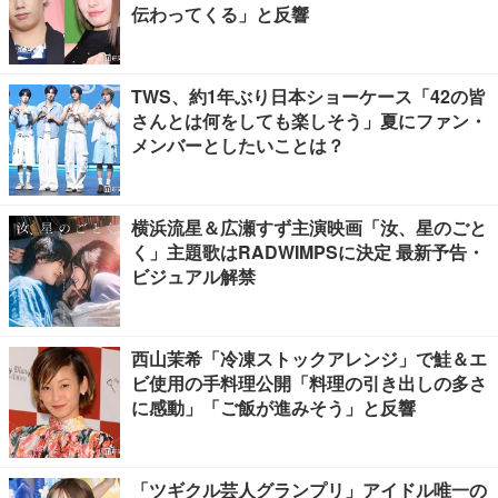
伝わってくる」と反響
TWS、約1年ぶり日本ショーケース「42の皆
さんとは何をしても楽しそう」夏にファン・
メンバーとしたいことは？
横浜流星＆広瀬すず主演映画「汝、星のごと
く」主題歌はRADWIMPSに決定 最新予告・
ビジュアル解禁
西山茉希「冷凍ストックアレンジ」で鮭＆エ
ビ使用の手料理公開「料理の引き出しの多さ
に感動」「ご飯が進みそう」と反響
「ツギクル芸人グランプリ」アイドル唯一の