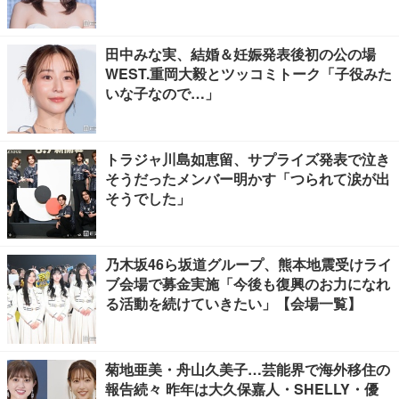
田中みな実、結婚＆妊娠発表後初の公の場
WEST.重岡大毅とツッコミトーク「子役みた
いな子なので…」
トラジャ川島如恵留、サプライズ発表で泣き
そうだったメンバー明かす「つられて涙が出
そうでした」
乃木坂46ら坂道グループ、熊本地震受けライ
ブ会場で募金実施「今後も復興のお力になれ
る活動を続けていきたい」【会場一覧】
菊地亜美・舟山久美子…芸能界で海外移住の
報告続々 昨年は大久保嘉人・SHELLY・優