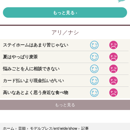
記事
ホーム
›
芸能
›
モデルプレス/ent/wide/show
›