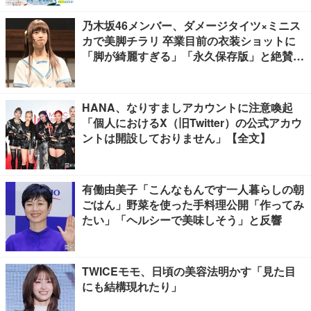
乃木坂46メンバー、ダメージタイツ×ミニス
カで美脚チラリ 卒業目前の衣装ショットに
「脚が綺麗すぎる」「永久保存版」と絶賛の
声
HANA、なりすましアカウントに注意喚起
「個人におけるX（旧Twitter）の公式アカウ
ントは開設しておりません」【全文】
有働由美子「こんなもんです一人暮らしの朝
ごはん」野菜を使った手料理公開「作ってみ
たい」「ヘルシーで美味しそう」と反響
TWICEモモ、日頃の美容法明かす「見た目
にも結構現れたり」