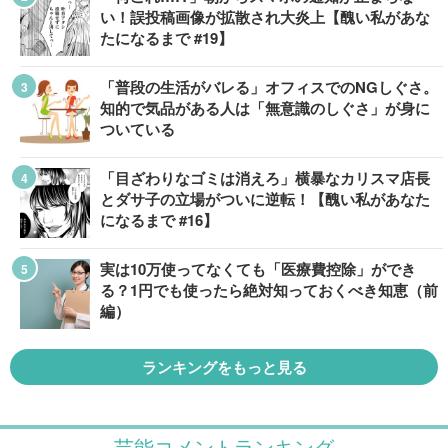
い！誤投稿画像が拡散され大炎上【醜い私があな
たになるまで #19】
「普段の生活がバレる」オフィスでのNGしぐさ。
知的で気品がある人は「無意識のしぐさ」が身に
ついている
「目ざわりなゴミは消えろ」横暴なカリスマ店長
とダサ子の立場がついに逆転！【醜い私があなた
になるまで #16】
実は10万使ってなくても「医療費控除」ができ
る？1円でも使ったら絶対知っておくべき知恵（前
編）
ランキングをもっと見る