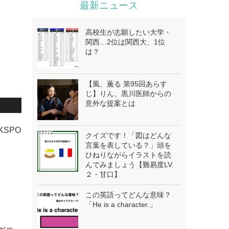
最新ニュース
高校生が志願したい大学・
関西…2位は関西大、1位
は？
【風、薫る 第95回あらす
じ】りん、黒川医師からの
意外な提案とは
KSPO
クイズです！「図はどんな
言葉を表している？」頭を
ひねりながらイラストを読
んでみましょう【難易度LV.
２・甘口】
この英語ってどんな意味？
「He is a character.」