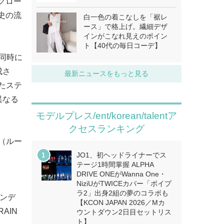
ぐグロー
史の流
白一色の着こなしを「裾レ
ース」で格上げ。繊細デザ
インがこなれ見えのポイン
ト【40代の毎日コーデ】
を同時に
成さ
最新ニュースをもっと見る
したステ
異なる
モデルプレス/ent/korean/talentア
クセスランキング
Y（ルー
、
JO1、初ヘッドライナーでス
テージ1時間掌握 ALPHA
DRIVE ONEがWanna One・
NiziUがTWICEカバー「ボイプ
ラ2」出身2組の夢のコラボも
ェンデ
【KCON JAPAN 2026／Mカ
AIN
ウントダウン2日目セットリス
ト】