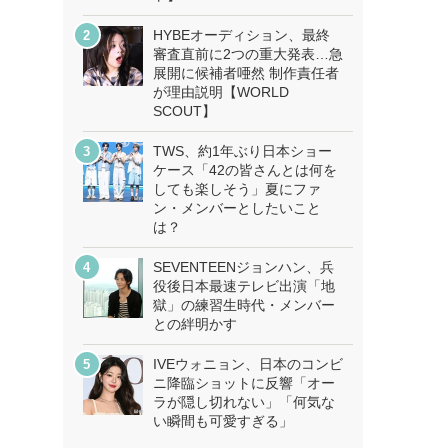
HYBEオーディション、最終
審査直前に2つの重大発表…急
展開に候補者唖然 制作責任者
が理由説明【WORLD
SCOUT】
TWS、約1年ぶり日本ショー
ケース「42の皆さんとは何を
しても楽しそう」夏にファ
ン・メンバーとしたいこと
は？
SEVENTEENジョンハン、兵
役後日本最速テレビ出演「地
獄」の練習生時代・メンバー
との絆明かす
IVEウォニョン、日本のコンビ
ニ降臨ショットに反響「オー
ラが隠し切れない」「何気な
い瞬間も可愛すぎる」