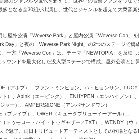
val」は、音楽のジャンルや世代を超えて、世界中の音楽ファンをつな
去最多となる全30組が出演し、世代とジャンルを超えて大衆音楽
屋外公演「Weverse Park」と屋内公演「Weverse Con」
ark Day」と夜の「Weverse Park Night」の2つのステージで構
方「Weverse Con」は、テーマ「NEWTOPIA」を反映
とサウンドを最大化した没入型ステージで構成。屋外公演とは
」にAHOF（アホプ）、ファン・ミンヒョン、ハ・ヒョンサン、LUC
T（アイリット）、Apink（エーピンク）、ENHYPEN（エンハイプン）
ツーメジャー）、AMPERS&ONE（アンパサンドワン）、
AVE（プレイブ）、QWER（キューダブリューイーアール）、
GETHER（トゥモロー・バイ・トゥギャザー／TXT）、WENDY（ウ
ンスで魅了。両日トリビュートアーティストとしての登場となるR