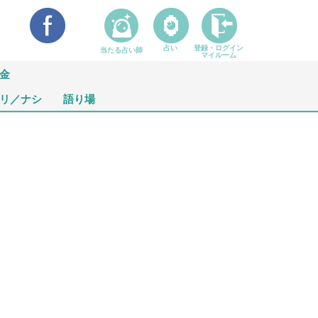
占い
登録・ログイン
当たる占い師
マイルーム
金
リ／ナシ
語り場