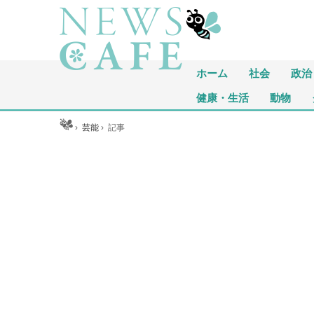
ホーム
社会
政治
健康・生活
動物
ホーム
›
芸能
›
記事