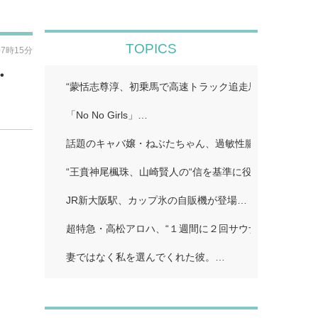
TOPICS
07時15分
・
“蒙恬志尊淳、初乗馬で高速トラック追走馬シーン増加…
「No No Girls」…
話題のキャバ嬢・ねぶたちゃん、過敏性腸症候群に苦し
“王賁神尾楓珠、山崎賢人の“信を基準に役作り「蟻が…
JR新大阪駅、カップ氷の自販機が登場…
超特急・高松アロハ、“１週間に２回サウナで偶然遭遇し
妻ではなく私を選んでくれた彼。…