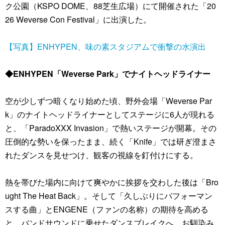
ク公園（KSPO DOME、88芝生広場）にて開催された「20
26 Weverse Con Festival」に出演した。
【写真】ENHYPEN、味の素スタジアムで衝撃の水演出
◆ENHYPEN「Weverse Park」でナイトヘッドライナー
空が少しずつ暗くなり始めた頃、野外会場「Weverse Par
k」のナイトヘッドライナーとしてステージに6人が現れる
と、「ParadoXXX Invasion」で熱いステージが開幕。その
圧倒的な勢いを保ったまま、続く「Knife」では研ぎ澄まさ
れたダンスを見せつけ、観客の視線を釘付けにする。
熱を帯びた場内に向けて爽やかに挨拶を交わした後は「Bro
ught The Heat Back」。そして「久しぶりにパフォーマン
スする曲」とENGENE（ファンの名称）の期待を高める
と、バンドサウンドに乗せたダンスブレイクへ。お馴染み