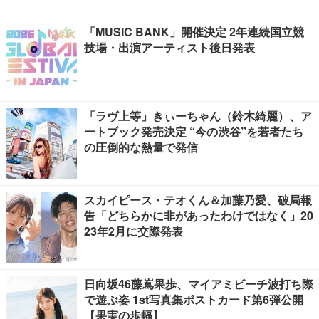
「MUSIC BANK」開催決定 2年連続国立競
技場・出演アーティスト後日発表
「ラヴ上等」きぃーちゃん（鈴木綺麗）、ア
ートブック発売決定 “今の渋谷”を若者たち
の圧倒的な熱量で発信
スカイピース・テオくん＆加藤乃愛、破局報
告「どちらかに非があったわけではなく」20
23年2月に交際発表
日向坂46藤嶌果歩、マイアミビーチ波打ち際
で遊ぶ姿 1st写真集ポストカード第6弾公開
【果実の歩幅】