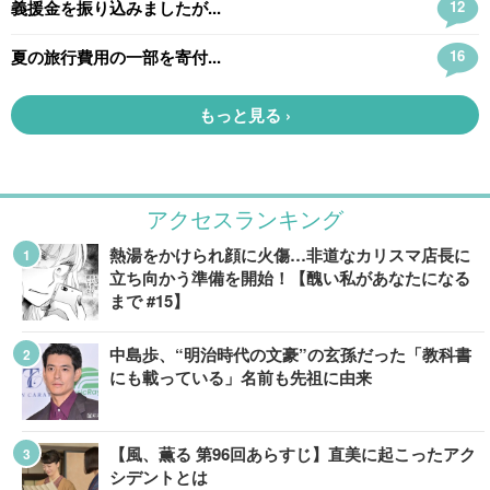
アクセスランキング
熱湯をかけられ顔に火傷…非道なカリスマ店長に
立ち向かう準備を開始！【醜い私があなたになる
まで #15】
中島歩、“明治時代の文豪”の玄孫だった「教科書
にも載っている」名前も先祖に由来
【風、薫る 第96回あらすじ】直美に起こったアク
シデントとは