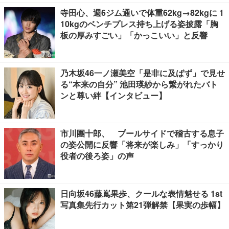
寺田心、週6ジム通いで体重62kg→82kgに 1
10kgのベンチプレス持ち上げる姿披露「胸
板の厚みすごい」「かっこいい」と反響
乃木坂46一ノ瀬美空「是非に及ばず」で見せ
る“本来の自分” 池田瑛紗から繋がれたバト
ンと尊い絆【インタビュー】
市川團十郎、 プールサイドで稽古する息子
の姿公開に反響「将来が楽しみ」「すっかり
役者の後ろ姿」の声
日向坂46藤嶌果歩、クールな表情魅せる 1st
写真集先行カット第21弾解禁【果実の歩幅】