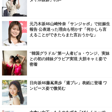
元乃木坂46山崎怜奈「サンジャポ」で妊娠生
報告 公表迷った理由も明かす「何かしら言
えることができたらまた言おうかな」
“韓国グラドル”第一人者ピョ・ウンジ、実妹
との初の姉妹グラビア実現 大胆キャミ姿で
密着
日向坂46藤嶌果歩「週プレ」表紙に登場 ワ
ンピース姿で微笑む