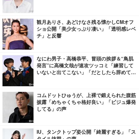
観月ありさ、あどけなさ残る懐かしCMオフ
ショ公開「美少女っぷり凄い」「透明感レベ
チ」と反響
なにわ男子・高橋恭平、冒頭の挨拶＆“鳥肌
発言”に高橋文哉が速攻ツッコミ「練習して
いないと出てこない」「だとしたら辞めてく
ださい」【ブルーロック】
コムドットひゅうが、上裸で鍛えられた腹筋
披露「めちゃくちゃ格好良い」「ビジュ爆発
してる」の声
IU、タンクトップ姿公開「綺麗すぎる」「ス
タイル抜群」の声