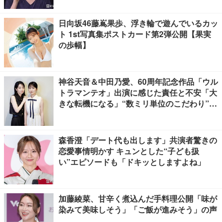
日向坂46藤嶌果歩、浮き輪で遊んでいるカッ
ト 1st写真集ポストカード第2弾公開【果実
の歩幅】
神谷天音＆中田乃愛、60周年記念作品「ウル
トラマンテオ」出演に感じた責任と不安「大
きな転機になる」“数ミリ単位のこだわり”特
撮技術に圧倒【インタビュー】
森香澄「デート代も出します」共演者驚きの
恋愛事情明かす キュンとした“子ども扱
い”エピソードも「ドキッとしますよね」
加藤綾菜、甘辛く煮込んだ手料理公開「味が
染みて美味しそう」「ご飯が進みそう」の声