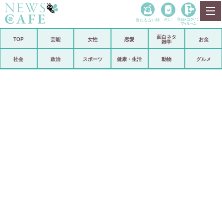
当たる占い師
占い
登録•
ログイン
マイルーム
面白ネタ
ホーム
TOP
芸能
女性
恋愛
お金
雑学
社会
政治
社会
政治
スポーツ
健康・生活
動物
グルメ
経済
海外
芸能
スポーツ
恋愛
ビックリ
コメントポスト
アリ／ナシ
リリース
ショップ
登録・ログイン/マイルーム