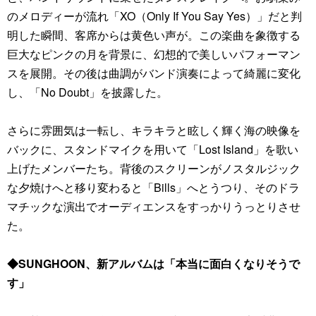
のメロディーが流れ「XO（Only If You Say Yes）」だと判
明した瞬間、客席からは黄色い声が。この楽曲を象徴する
巨大なピンクの月を背景に、幻想的で美しいパフォーマン
スを展開。その後は曲調がバンド演奏によって綺麗に変化
し、「No Doubt」を披露した。
さらに雰囲気は一転し、キラキラと眩しく輝く海の映像を
バックに、スタンドマイクを用いて「Lost Island」を歌い
上げたメンバーたち。背後のスクリーンがノスタルジック
な夕焼けへと移り変わると「Bills」へとうつり、そのドラ
マチックな演出でオーディエンスをすっかりうっとりさせ
た。
◆SUNGHOON、新アルバムは「本当に面白くなりそうで
す」