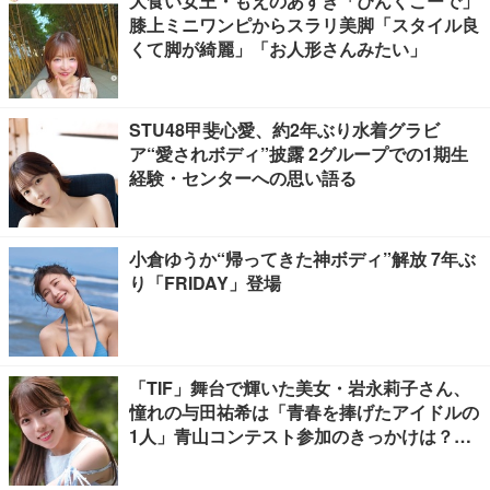
大食い女王・もえのあずき「ぴんくこーで」
膝上ミニワンピからスラリ美脚「スタイル良
くて脚が綺麗」「お人形さんみたい」
STU48甲斐心愛、約2年ぶり水着グラビ
ア“愛されボディ”披露 2グループでの1期生
経験・センターへの思い語る
小倉ゆうか“帰ってきた神ボディ”解放 7年ぶ
り「FRIDAY」登場
「TIF」舞台で輝いた美女・岩永莉子さん、
憧れの与田祐希は「青春を捧げたアイドルの
1人」青山コンテスト参加のきっかけは？
【モデルプレスインタビュー】