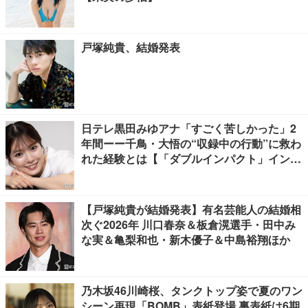
戸塚純貴、結婚発表
日テレ黒田みゆアナ「すごく苦しかった」2
年間ーー千鳥・大悟の“収録中の行動”に救わ
れた経験とは【「ダブルインパクト」インタ
ビュー】
【戸塚純貴が結婚発表】有名芸能人の結婚相
次ぐ2026年 川口春奈＆板倉滉選手・田中み
な実＆亀梨和也・新木優子＆中島裕翔ほか
乃木坂46川崎桜、タンクトップ姿で夏のワン
シーン再現「BOMB」表紙登場 裏表紙は6期