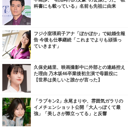
科書にも載っている」名前も先祖に由来
フジ小室瑛莉子アナ「ぽかぽか」で結婚生報
告 今後も仕事継続「これまでよりも頑張っ
ていきます」
久保史緒里、映画撮影中に外部との連絡控え
た理由 乃木坂46卒業後初主演で母親役に
【世界は美しいと誰かが言った】
「ラブキン2」永尾まりや、雰囲気ガラリの
イメチェンショット公開「大人っぽくて最
強」「美しさが際立ってる」と反響