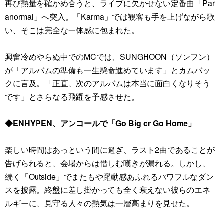
再び熱量を確かめ合うと、ライブに欠かせない定番曲「Par
anormal」へ突入。「Karma」では観客も手を上げながら歌
い、そこは完全な一体感に包まれた。
興奮冷めやらぬ中でのMCでは、SUNGHOON（ソンフン）
が「アルバムの準備も一生懸命進めています」とカムバッ
クに言及。「正直、次のアルバムは本当に面白くなりそう
です」とさらなる飛躍を予感させた。
◆ENHYPEN、アンコールで「Go Big or Go Home」
楽しい時間はあっという間に過ぎ、ラスト2曲であることが
告げられると、会場からは惜しむ嘆きが漏れる。しかし、
続く「Outside」でまたもや躍動感あふれるパワフルなダン
スを披露。終盤に差し掛かっても全く衰えない彼らのエネ
ルギーに、見守る人々の熱気は一層高まりを見せた。