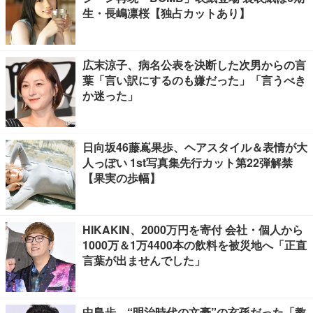
生・長嶋凛桜【独占カットあり】
広末涼子、病名公表を決断した次男からの言
葉「言い訳にするのも嫌だった」「言うべき
か迷った」
日向坂46藤嶌果歩、ヘアスタイル＆表情が大
人っぽい 1st写真集先行カット第22弾解禁
【果実の歩幅】
HIKAKIN、2000万円を寄付 会社・個人から
1000万＆1万4400本の飲料を被災地へ「正直
言葉が出ませんでした」
中島歩、“明治時代の文豪”の玄孫だった「教