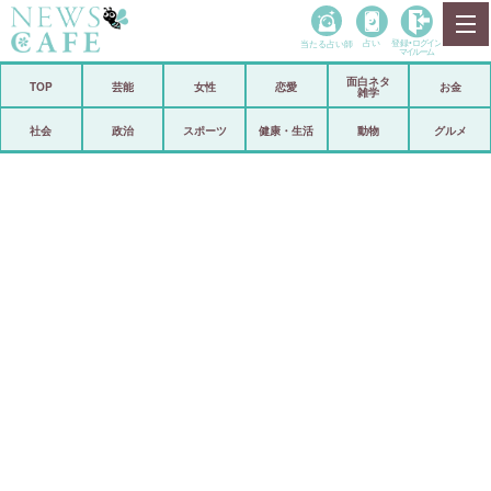
当たる占い師
占い
登録•
ログイン
マイルーム
面白ネタ
ホーム
TOP
芸能
女性
恋愛
お金
雑学
社会
政治
社会
政治
スポーツ
健康・生活
動物
グルメ
経済
海外
芸能
スポーツ
恋愛
ビックリ
コメントポスト
アリ／ナシ
リリース
ショップ
登録・ログイン/マイルーム