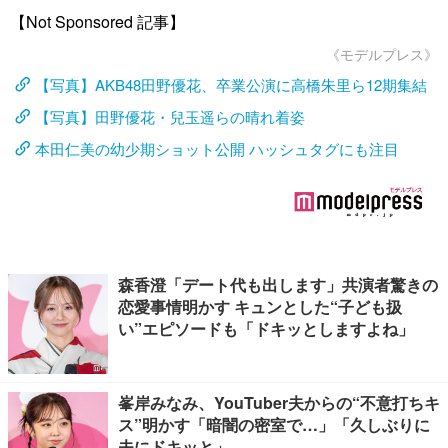
【Not Sponsored 記事】
《モデルプレス》
【写真】AKB48田野優花、卒業公演に高橋朱里ら12期集結
【写真】田野優花・兒玉遥らの晴れ着姿
本田仁美の幼少期ショット公開 ハッシュタグにも注目
森香澄「デート代も出します」共演者驚きの
恋愛事情明かす キュンとした“子ども扱
い”エピソードも「ドキッとしますよね」
峯岸みなみ、YouTuber夫からの“不意打ちキ
ス”明かす「暗闇の密室で…」「久しぶりに
夫にドキッと」