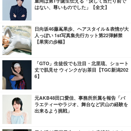
重岡は第1子誕生伝える「決して当たり前で
はない、尊いものでした」【全文】
日向坂46藤嶌果歩、ヘアスタイル＆表情が大
人っぽい 1st写真集先行カット第22弾解禁
【果実の歩幅】
「GTO」生徒役でも注目・北里琉、ショート
丈で肌見せ ウィンクがお茶目【TGC新潟202
6】
元AKB48田口愛佳、事務所所属を報告「バ
ラエティーやラジオ、舞台など沢山の経験を
出来るよう挑戦」