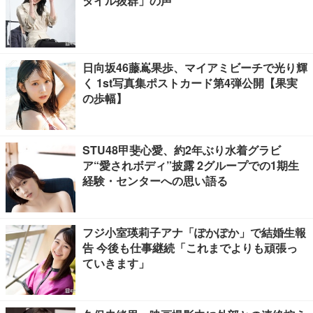
タイル抜群」の声
日向坂46藤嶌果歩、マイアミビーチで光り輝
く 1st写真集ポストカード第4弾公開【果実
の歩幅】
STU48甲斐心愛、約2年ぶり水着グラビ
ア“愛されボディ”披露 2グループでの1期生
経験・センターへの思い語る
フジ小室瑛莉子アナ「ぽかぽか」で結婚生報
告 今後も仕事継続「これまでよりも頑張っ
ていきます」