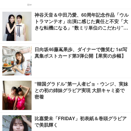
神谷天音＆中田乃愛、60周年記念作品「ウル
トラマンテオ」出演に感じた責任と不安「大
きな転機になる」“数ミリ単位のこだわり”特
撮技術に圧倒【インタビュー】
日向坂46藤嶌果歩、ダイナーで微笑む 1st写
真集ポストカード第3弾公開【果実の歩幅】
“韓国グラドル”第一人者ピョ・ウンジ、実妹
との初の姉妹グラビア実現 大胆キャミ姿で
密着
比嘉愛未「FRIDAY」初表紙＆巻頭グラビア
で美肌輝く