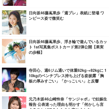
日向坂46藤嶌果歩「週プレ」表紙に登場 ワ
ンピース姿で微笑む
日向坂46藤嶌果歩、浮き輪で遊んでいるカッ
ト 1st写真集ポストカード第2弾公開【果実
の歩幅】
寺田心、週6ジム通いで体重62kg→82kgに 1
10kgのベンチプレス持ち上げる姿披露「胸
板の厚みすごい」「かっこいい」と反響
元乃木坂46山崎怜奈「サンジャポ」で妊娠生
報告 公表迷った理由も明かす「何かしら言