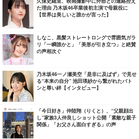
久保史緒里、映画撮影中に外部との連絡控え
た理由 乃木坂46卒業後初主演で母親役に
【世界は美しいと誰かが言った】
しなこ、黒髪ストレートロングで雰囲気ガラ
リ「一瞬誰かと」「美形が引き立つ」と絶賛
の声相次ぐ
乃木坂46一ノ瀬美空「是非に及ばず」で見せ
る“本来の自分” 池田瑛紗から繋がれたバト
ンと尊い絆【インタビュー】
「今日好き」仲陸翔（りくと）、“父親顔出
し”家族3人仲良しショット公開「素敵な親子
関係」「お父さん面白すぎる」の声