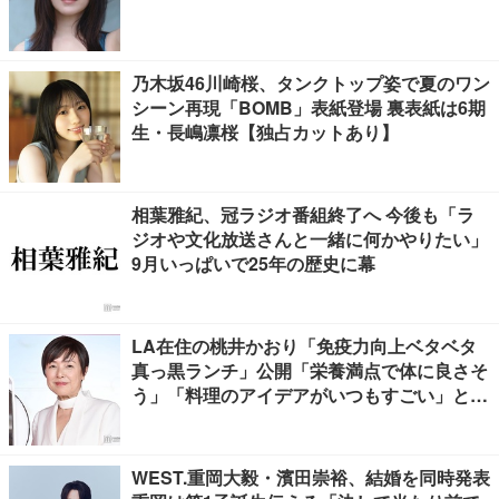
乃木坂46川崎桜、タンクトップ姿で夏のワン
シーン再現「BOMB」表紙登場 裏表紙は6期
生・長嶋凛桜【独占カットあり】
相葉雅紀、冠ラジオ番組終了へ 今後も「ラ
ジオや文化放送さんと一緒に何かやりたい」
9月いっぱいで25年の歴史に幕
LA在住の桃井かおり「免疫力向上ベタベタ
真っ黒ランチ」公開「栄養満点で体に良さそ
う」「料理のアイデアがいつもすごい」と反
響
WEST.重岡大毅・濱田崇裕、結婚を同時発表