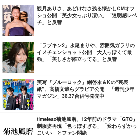
観月ありさ、あどけなさ残る懐かしCMオフ
ショ公開「美少女っぷり凄い」「透明感レベ
チ」と反響
「ラブキン2」永尾まりや、雰囲気ガラリの
イメチェンショット公開「大人っぽくて最
強」「美しさが際立ってる」と反響
実写『ブルーロック』綱啓永＆Kの“裏表
紙”、高橋文哉らグラビア公開 「週刊少年
マガジン」36.37合併号発売中
timelesz菊池風磨、12年前のドラマ「GTO」
制服姿再現「色っぽすぎる」「変わらずかっ
こいい」とファン悶絶