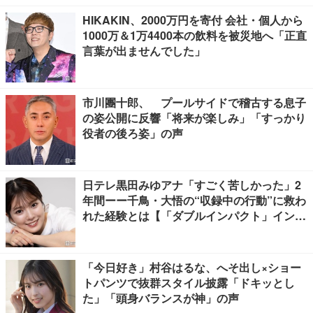
HIKAKIN、2000万円を寄付 会社・個人から
1000万＆1万4400本の飲料を被災地へ「正直
言葉が出ませんでした」
市川團十郎、 プールサイドで稽古する息子
の姿公開に反響「将来が楽しみ」「すっかり
役者の後ろ姿」の声
日テレ黒田みゆアナ「すごく苦しかった」2
年間ーー千鳥・大悟の“収録中の行動”に救わ
れた経験とは【「ダブルインパクト」インタ
ビュー】
「今日好き」村谷はるな、へそ出し×ショー
トパンツで抜群スタイル披露「ドキッとし
た」「頭身バランスが神」の声