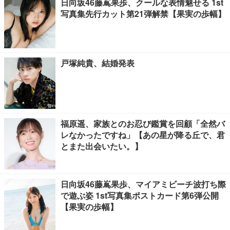
日向坂46藤嶌果歩、クールな表情魅せる 1st
写真集先行カット第21弾解禁【果実の歩幅】
戸塚純貴、結婚発表
福原遥、家族とのお忍び鑑賞を回顧「全然バ
レなかったですね」【あの星が降る丘で、君
とまた出会いたい。】
日向坂46藤嶌果歩、マイアミビーチ波打ち際
で遊ぶ姿 1st写真集ポストカード第6弾公開
【果実の歩幅】