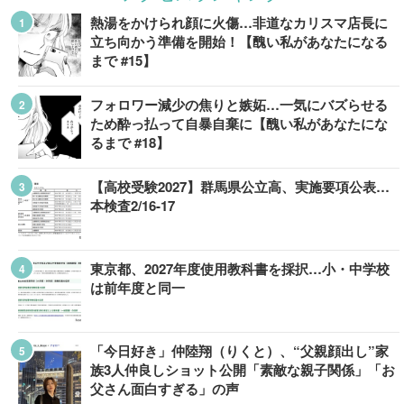
熱湯をかけられ顔に火傷…非道なカリスマ店長に
立ち向かう準備を開始！【醜い私があなたになる
まで #15】
フォロワー減少の焦りと嫉妬…一気にバズらせる
ため酔っ払って自暴自棄に【醜い私があなたにな
るまで #18】
【高校受験2027】群馬県公立高、実施要項公表…
本検査2/16-17
東京都、2027年度使用教科書を採択…小・中学校
は前年度と同一
「今日好き」仲陸翔（りくと）、“父親顔出し”家
族3人仲良しショット公開「素敵な親子関係」「お
父さん面白すぎる」の声