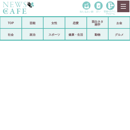
当たる占い師
占い
登録•
ログイン
マイルーム
面白ネタ
ホーム
TOP
芸能
女性
恋愛
お金
雑学
社会
政治
社会
政治
スポーツ
健康・生活
動物
グルメ
経済
海外
芸能
スポーツ
恋愛
ビックリ
コメントポスト
アリ／ナシ
リリース
ショップ
登録・ログイン/マイルーム