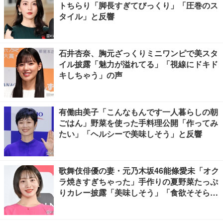
トちらり「脚長すぎてびっくり」「圧巻のス
タイル」と反響
石井杏奈、胸元ざっくりミニワンピで美スタ
イル披露「魅力が溢れてる」「視線にドキド
キしちゃう」の声
有働由美子「こんなもんです一人暮らしの朝
ごはん」野菜を使った手料理公開「作ってみ
たい」「ヘルシーで美味しそう」と反響
歌舞伎俳優の妻・元乃木坂46能條愛未「オク
ラ焼きすぎちゃった」手作りの夏野菜たっぷ
りカレー披露「美味しそう」「食欲そそられ
る」