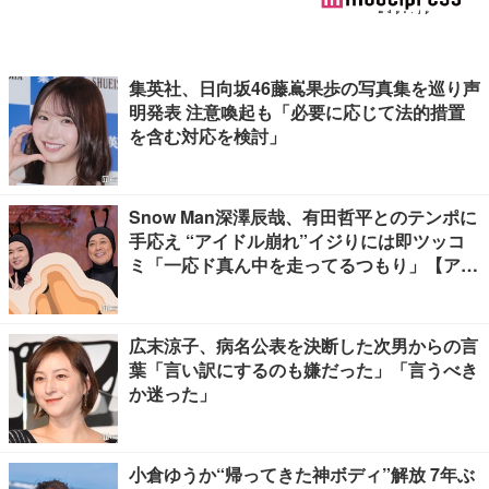
集英社、日向坂46藤嶌果歩の写真集を巡り声
明発表 注意喚起も「必要に応じて法的措置
を含む対応を検討」
Snow Man深澤辰哉、有田哲平とのテンポに
手応え “アイドル崩れ”イジりには即ツッコ
ミ「一応ド真ん中を走ってるつもり」【アリ
フォルニア】
広末涼子、病名公表を決断した次男からの言
葉「言い訳にするのも嫌だった」「言うべき
か迷った」
小倉ゆうか“帰ってきた神ボディ”解放 7年ぶ