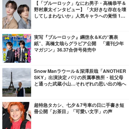
【「ブルーロック」なにわ男子・高橋恭平＆
野村康太インタビュー】「大好きな存在を壊
してしまわないか」人気キャラへの覚悟 10
キロ増量の肉体改造秘話
実写『ブルーロック』綱啓永＆Kの“裏表
紙”、高橋文哉らグラビア公開 「週刊少年
マガジン」36.37合併号発売中
Snow Manラウール＆深澤辰哉「ANOTHER
SKY」出演決定 パリの所属事務所・祖父母
と通った武蔵小山…それぞれの思い出の地へ
超特急タカシ、七夕＆7号車の日に手書き短
冊公開「お茶目」「可愛い文字」の声