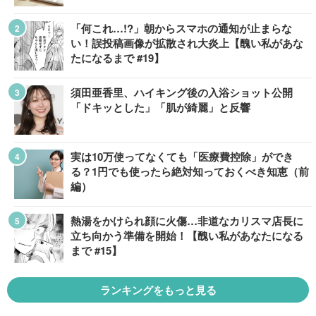
「何これ…!?」朝からスマホの通知が止まらな
い！誤投稿画像が拡散され大炎上【醜い私があな
たになるまで #19】
須田亜香里、ハイキング後の入浴ショット公開
「ドキッとした」「肌が綺麗」と反響
実は10万使ってなくても「医療費控除」ができ
る？1円でも使ったら絶対知っておくべき知恵（前
編）
熱湯をかけられ顔に火傷…非道なカリスマ店長に
立ち向かう準備を開始！【醜い私があなたになる
まで #15】
ランキングをもっと見る