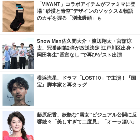
「VIVANT」コラボアイテムがファミマに登
場 “砂漠と青空”デザインのソックス＆物語
のカギを握る「別班饅頭」も
Snow Man佐久間大介・渡辺翔太・宮舘涼
太、冠番組第2弾が放送決定 江戸川区出身・
岡田将生“番宣なし”で再びゲスト出演
横浜流星、ドラマ「LOST10」で主演！『国
宝』脚本家と再タッグ
藤原紀香、妖艶な“雪女”ビジュアル公開に反
響続々「美しすぎて二度見」「オーラ凄い」