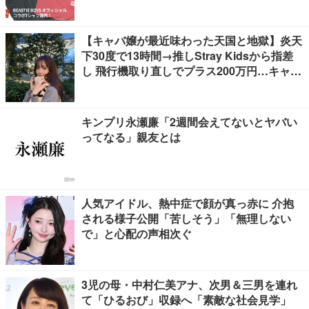
【キャバ嬢が最近味わった天国と地獄】炎天
下30度で13時間→推しStray Kidsから指差
し 飛行機取り直しでプラス200万円…キャバ
嬢が海外で味わった天国と地獄など
キンプリ永瀬廉「2週間会えてないとヤバい
ってなる」親友とは
人気アイドル、熱中症で顔が真っ赤に 介抱
される様子公開「苦しそう」「無理しない
で」と心配の声相次ぐ
3児の母・中村仁美アナ、次男＆三男を連れ
て「ひるおび」収録へ「素敵な社会見学」