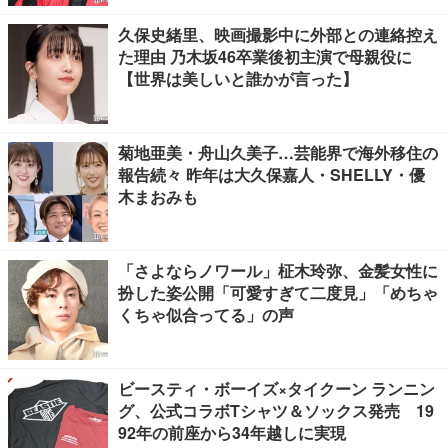
久保史緒里、映画撮影中に外部との連絡控え
た理由 乃木坂46卒業後初主演で母親役に
【世界は美しいと誰かが言った】
菊地亜美・舟山久美子…芸能界で海外移住の
報告続々 昨年は大久保嘉人・SHELLY・優
木まおみも
「さよならノワール」柾木玲弥、金髪女性に
扮した姿公開「可愛すぎて二度見」「めちゃ
くちゃ似合ってる」の声
ビースティ・ボーイズ×タイクーン ランニン
グ、公式コラボTシャツ＆ソックス発売 19
92年の前座から34年越しに実現