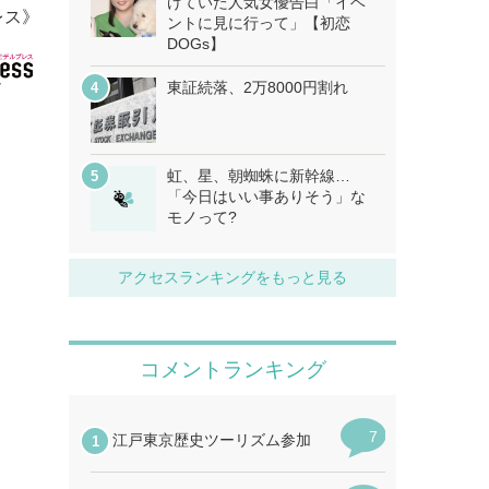
けていた人気女優告白「イベ
レス》
ントに見に行って」【初恋
DOGs】
東証続落、2万8000円割れ
虹、星、朝蜘蛛に新幹線…
「今日はいい事ありそう」な
モノって?
アクセスランキングをもっと見る