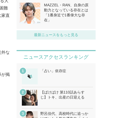
ある大
MAZZEL・RAN、自身の原
困難
動力となっている存在とは
「1番身近で1番偉大な存
大家直
在」
最新ニュースをもっと見る
意外な
ニュースアクセスランキング
「占い」依存症
事が掲
【ばけばけ 第110話あらす
じ】トキ、出産の日迎える
野呂佳代、高校時代に追っか