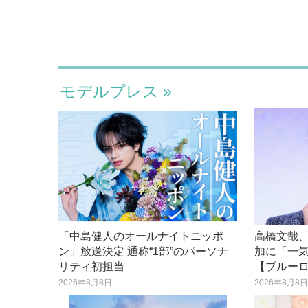
モデルプレス
「中島健人のオールナイトニッポ
高橋文哉、
ン」放送決定 通称“1部”のパーソナ
加に「一
リティ初担当
【ブルー
2026年8月8日
2026年8月8