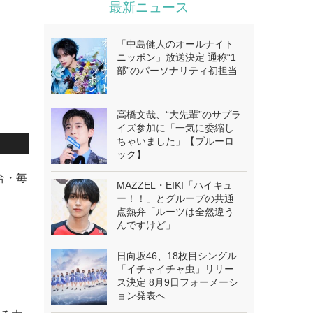
最新ニュース
「中島健人のオールナイト
ニッポン」放送決定 通称“1
部”のパーソナリティ初担当
高橋文哉、“大先輩”のサプラ
イズ参加に「一気に委縮し
ちゃいました」【ブルーロ
ック】
合・毎
MAZZEL・EIKI「ハイキュ
ー！！」とグループの共通
点熱弁「ルーツは全然違う
んですけど」
日向坂46、18枚目シングル
「イチャイチャ虫」リリー
ス決定 8月9日フォーメーシ
ョン発表へ