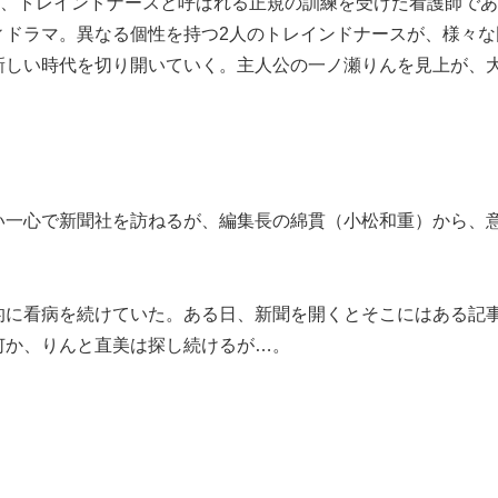
に、トレインドナースと呼ばれる正規の訓練を受けた看護師で
ィドラマ。異なる個性を持つ2人のトレインドナースが、様々な
新しい時代を切り開いていく。主人公の一ノ瀬りんを見上が、
い一心で新聞社を訪ねるが、編集長の綿貫（小松和重）から、
的に看病を続けていた。ある日、新聞を開くとそこにはある記
何か、りんと直美は探し続けるが…。