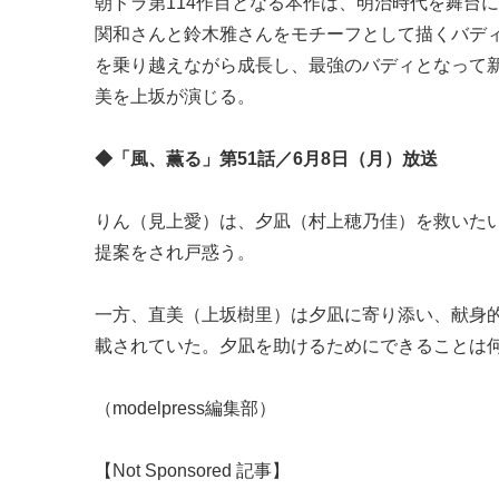
朝ドラ第114作目となる本作は、明治時代を舞台
関和さんと鈴木雅さんをモチーフとして描くバデ
を乗り越えながら成長し、最強のバディとなって
美を上坂が演じる。
◆「風、薫る」第51話／6月8日（月）放送
りん（見上愛）は、夕凪（村上穂乃佳）を救いた
提案をされ戸惑う。
一方、直美（上坂樹里）は夕凪に寄り添い、献身
載されていた。夕凪を助けるためにできることは
（modelpress編集部）
【Not Sponsored 記事】