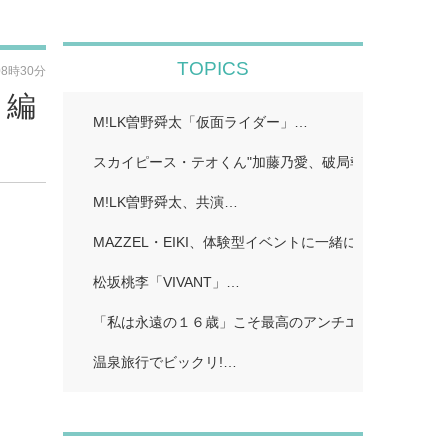
TOPICS
08時30分
 編
M!LK曽野舜太「仮面ライダー」…
スカイピース・テオくん"加藤乃愛、破局報告「どちら
M!LK曽野舜太、共演…
MAZZEL・EIKI、体験型イベントに一緒に行きたい人
松坂桃李「VIVANT」…
「私は永遠の１６歳」こそ最高のアンチエイジング!…
温泉旅行でビックリ!…