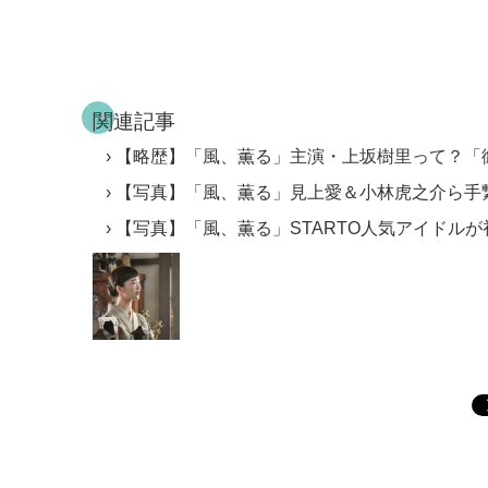
関連記事
【略歴】「風、薫る」主演・上坂樹里って？「
【写真】「風、薫る」見上愛＆小林虎之介ら手
【写真】「風、薫る」STARTO人気アイドル