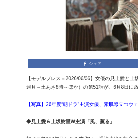
シェア
【モデルプレス＝2026/06/06】女優の見上愛
週月～土あさ8時～ほか）の第51話が、6月8日に
【写真】26年度“朝ドラ”主演女優、素肌際立つウ
◆見上愛＆上坂樹里W主演「風、薫る」