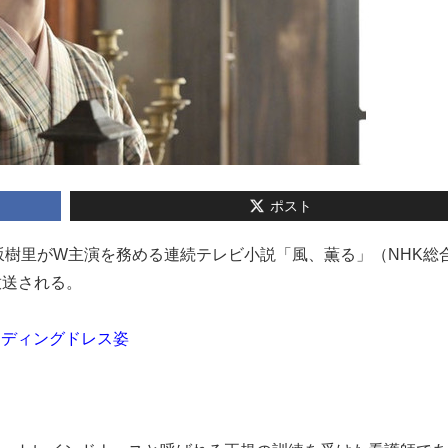
ポスト
と上坂樹里がW主演を務める連続テレビ小説「風、薫る」（NHK総
放送される。
ェディングドレス姿