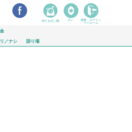
占い
登録・ログイン
当たる占い師
マイルーム
金
リ／ナシ
語り場