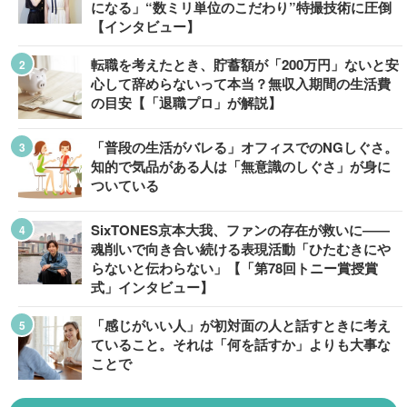
になる」“数ミリ単位のこだわり”特撮技術に圧倒
【インタビュー】
転職を考えたとき、貯蓄額が「200万円」ないと安
心して辞めらないって本当？無収入期間の生活費
の目安【「退職プロ」が解説】
「普段の生活がバレる」オフィスでのNGしぐさ。
知的で気品がある人は「無意識のしぐさ」が身に
ついている
SixTONES京本大我、ファンの存在が救いに――
魂削いで向き合い続ける表現活動「ひたむきにや
らないと伝わらない」【「第78回トニー賞授賞
式」インタビュー】
「感じがいい人」が初対面の人と話すときに考え
ていること。それは「何を話すか」よりも大事な
ことで