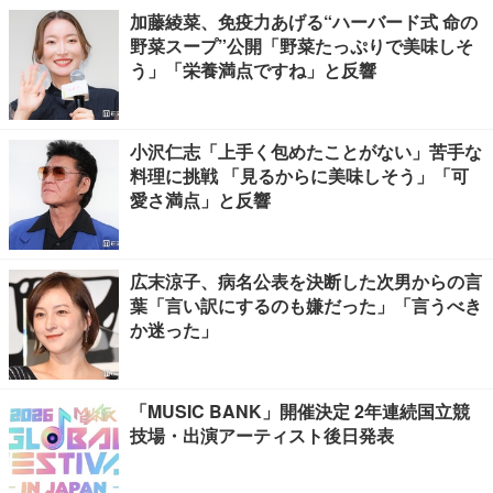
加藤綾菜、免疫力あげる“ハーバード式 命の
野菜スープ”公開「野菜たっぷりで美味しそ
う」「栄養満点ですね」と反響
小沢仁志「上手く包めたことがない」苦手な
料理に挑戦 「見るからに美味しそう」「可
愛さ満点」と反響
広末涼子、病名公表を決断した次男からの言
葉「言い訳にするのも嫌だった」「言うべき
か迷った」
「MUSIC BANK」開催決定 2年連続国立競
技場・出演アーティスト後日発表