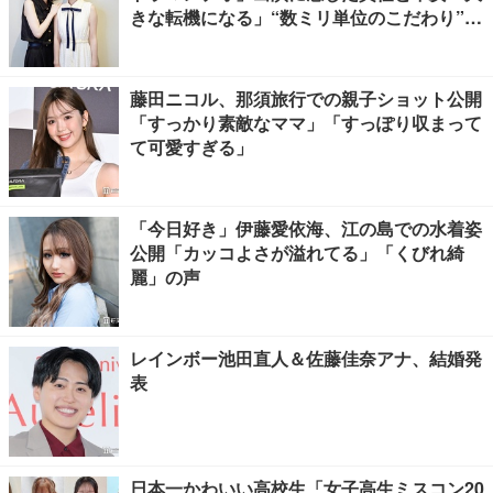
きな転機になる」“数ミリ単位のこだわり”特
撮技術に圧倒【インタビュー】
藤田ニコル、那須旅行での親子ショット公開
「すっかり素敵なママ」「すっぽり収まって
て可愛すぎる」
「今日好き」伊藤愛依海、江の島での水着姿
公開「カッコよさが溢れてる」「くびれ綺
麗」の声
レインボー池田直人＆佐藤佳奈アナ、結婚発
表
日本一かわいい高校生「女子高生ミスコン20