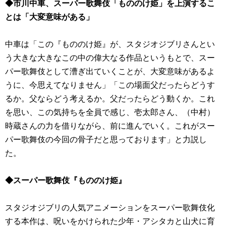
◆市川中車、スーパー歌舞伎「もののけ姫」を上演するこ
とは「大変意味がある」
中車は「この『もののけ姫』が、スタジオジブリさんとい
う大きな大きなこの中の偉大なる作品というもとで、スー
パー歌舞伎として漕ぎ出ていくことが、大変意味があるよ
うに、今思えてなりません」「この場面父だったらどうす
るか。父ならどう考えるか。父だったらどう動くか。これ
を思い、この気持ちを全員で感じ、壱太郎さん、（中村）
時蔵さんの力を借りながら、前に進んでいく。これがスー
パー歌舞伎の今回の骨子だと思っております」と力説し
た。
◆スーパー歌舞伎『もののけ姫』
スタジオジブリの人気アニメーションをスーパー歌舞伎化
する本作は、呪いをかけられた少年・アシタカと山犬に育