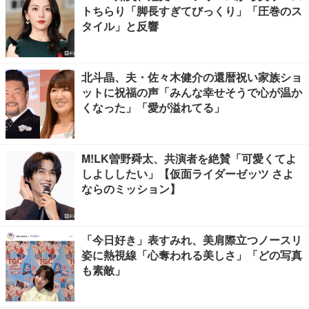
トちらり「脚長すぎてびっくり」「圧巻のス
タイル」と反響
北斗晶、夫・佐々木健介の還暦祝い家族ショ
ットに祝福の声「みんな幸せそうで心が温か
くなった」「愛が溢れてる」
M!LK曽野舜太、共演者を絶賛「可愛くてよ
しよししたい」【仮面ライダーゼッツ さよ
ならのミッション】
「今日好き」表すみれ、美肩際立つノースリ
姿に熱視線「心奪われる美しさ」「どの写真
も素敵」