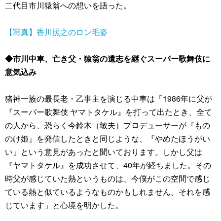
二代目市川猿翁への想いを語った。
【写真】香川照之のロン毛姿
◆市川中車、亡き父・猿翁の遺志を継ぐスーパー歌舞伎に
意気込み
猪神一族の最長老・乙事主を演じる中車は「1986年に父が
『スーパー歌舞伎 ヤマトタケル』を打って出たとき、全て
の人から、恐らく今鈴木（敏夫）プロデューサーが『もの
のけ姫』を発信したときと同じような、『やめたほうがい
い』という意見があったと聞いております。しかし父は
『ヤマトタケル』を成功させて、40年が経ちました。その
時父が感じていた熱というものは、今僕がこの空間で感じ
ている熱と似ているようなものかもしれません。それを感
じています」と心境を明かした。