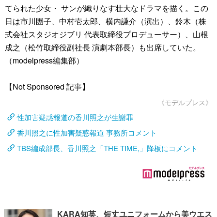
てられた少女・ サンが織りなす壮大なドラマを描く。この
日は市川團子、中村壱太郎、横内謙介（演出）、鈴木（株
式会社スタジオジブリ 代表取締役プロデューサー）、山根
成之（松竹取締役副社長 演劇本部長）も出席していた。
（modelpress編集部）
【Not Sponsored 記事】
《モデルプレス》
性加害疑惑報道の香川照之が生謝罪
香川照之に性加害疑惑報道 事務所コメント
TBS編成部長、香川照之「THE TIME,」降板にコメント
KARA知英、短丈ユニフォームから美ウエス