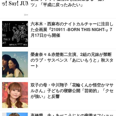
ツ」「平成に戻ったみたい」
六本木・西麻布のナイトカルチャーに注目し
た企画展『210911 -BORN THIS NIGHT-』7
月17日から開催
榮倉奈々＆赤楚衛二主演、2組の兄妹が禁断
のラブ・サスペンス「あにいもうと」秋スタ
ート
双子の母・中川翔子「花輪くんか悟空かマサ
ルさん」子どもの寝癖公開「芸術的」「クセ
が強い」と反響
高橋愛、夫・あべこうじとの密着オフショッ