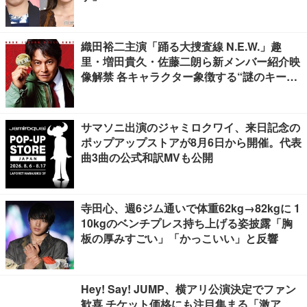
織田裕二主演「踊る大捜査線 N.E.W.」趣
里・増田貴久・佐藤二朗ら新メンバー紹介映
像解禁 各キャラクター象徴する“謎のキーワ
ード”も
サマソニ出演のジャミロクワイ、来日記念の
ポップアップストアが8月6日から開催。代表
曲3曲の公式和訳MVも公開
寺田心、週6ジム通いで体重62kg→82kgに 1
10kgのベンチプレス持ち上げる姿披露「胸
板の厚みすごい」「かっこいい」と反響
Hey! Say! JUMP、横アリ公演決定でファン
歓喜 チケット価格にも注目集まる「激ア