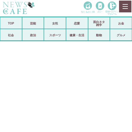
当たる占い師
占い
登録•
ログイン
マイルーム
面白ネタ
ホーム
TOP
芸能
女性
恋愛
お金
雑学
社会
政治
社会
政治
スポーツ
健康・生活
動物
グルメ
経済
海外
芸能
スポーツ
恋愛
ビックリ
コメントポスト
アリ／ナシ
リリース
ショップ
登録・ログイン/マイルーム