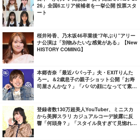
26」全国6エリア候補者を一挙公開 投票スタ
ート
桜井玲香、乃木坂46卒業後“7年ぶり”アリー
ナ公演は「別物みたいな感覚がある」【New
HISTORY COMING】
本郷杏奈「最近パパっ子」夫・EXITりんた
ろー。＆2歳息子の親子ショット公開「お寿
司屋さんかな？」「パパの顔になってて素
敵」と反響
登録者数130万超美人YouTuber、ミニスカ
から美脚スラリ カジュアルコーデ披露に反
響「何頭身？」「スタイル良すぎて見惚れ
る」