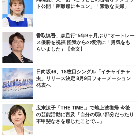
ト公開「距離感にキュン」「素敵な夫婦」
香取慎吾、森且行“5年9ヶ月ぶり”オートレー
ス優勝を祝福 怪我からの復活に「勇気をも
らいました」【全文】
日向坂46、18枚目シングル「イチャイチャ
虫」リリース決定 8月9日フォーメーション
発表へ
広末涼子「THE TIME,」で地上波復帰 今後
の芸能活動に言及「自分の弱い部分だったり
不甲斐なさを感じたことで…」