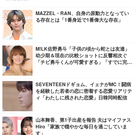
MAZZEL・RAN、自身の原動力となってい
る存在とは「1番身近で1番偉大な存在」
M!LK佐野勇斗「子供の頃から蛇とは友達」
幼少期＆現在の比較ショットに反響相次ぐ
「チビ勇斗くんが可愛すぎる」「すでに完成
されてる」
SEVENTEENドギョム、イェナがMC！闘病
を経験した若者の恋に密着する恋愛リアリテ
ィ「わたしに残された恋愛」日韓同時配信
山本舞香、第1子出産を報告 夫はマイファス
Hiro「家族で穏やかな毎日を過ごしていま
す」