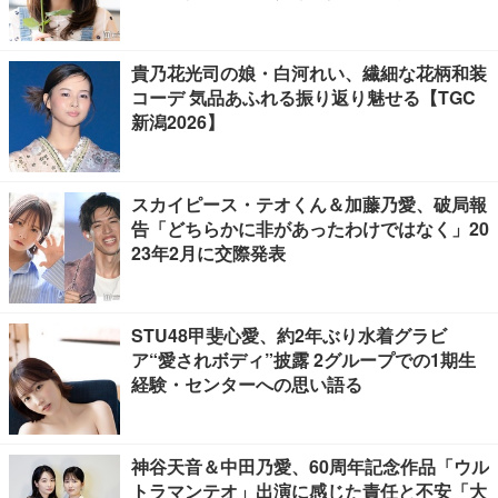
貴乃花光司の娘・白河れい、繊細な花柄和装
コーデ 気品あふれる振り返り魅せる【TGC
新潟2026】
スカイピース・テオくん＆加藤乃愛、破局報
告「どちらかに非があったわけではなく」20
23年2月に交際発表
STU48甲斐心愛、約2年ぶり水着グラビ
ア“愛されボディ”披露 2グループでの1期生
経験・センターへの思い語る
神谷天音＆中田乃愛、60周年記念作品「ウル
トラマンテオ」出演に感じた責任と不安「大