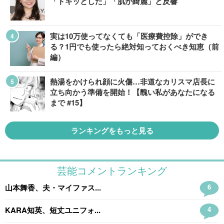
「ドキッとした」「肌が綺麗」と反響
実は10万使ってなくても「医療費控除」ができ
る？1円でも使ったら絶対知っておくべき知恵（前
編）
熱湯をかけられ顔に火傷…非道なカリスマ店長に
立ち向かう準備を開始！【醜い私があなたになる
まで #15】
ランキングをもっと見る