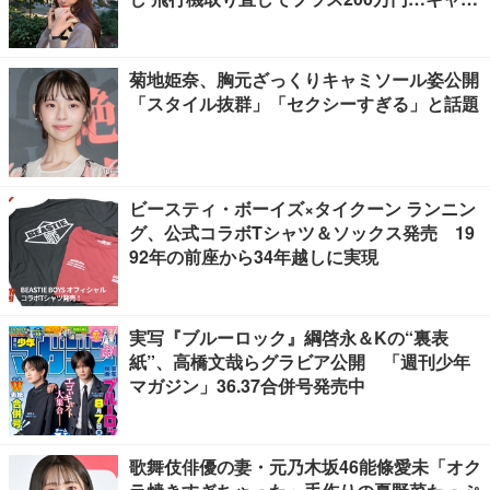
嬢が海外で味わった天国と地獄など
菊地姫奈、胸元ざっくりキャミソール姿公開
「スタイル抜群」「セクシーすぎる」と話題
ビースティ・ボーイズ×タイクーン ランニン
グ、公式コラボTシャツ＆ソックス発売 19
92年の前座から34年越しに実現
実写『ブルーロック』綱啓永＆Kの“裏表
紙”、高橋文哉らグラビア公開 「週刊少年
マガジン」36.37合併号発売中
歌舞伎俳優の妻・元乃木坂46能條愛未「オク