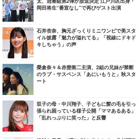
太、冠番組第2弾が放送決定 江戸川区出身・
岡田将生“番宣なし”で再びゲスト出演
石井杏奈、胸元ざっくりミニワンピで美スタ
イル披露「魅力が溢れてる」「視線にドキド
キしちゃう」の声
榮倉奈々＆赤楚衛二主演、2組の兄妹が禁断
のラブ・サスペンス「あにいもうと」秋スタ
ート
双子の母・中川翔子、子どもに髪の毛を引っ
張られ困っている様子公開「ママあるある」
「乱れっぷりに笑った」と反響