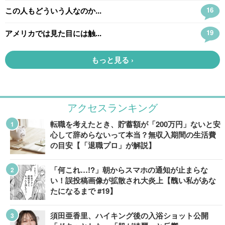
アクセスランキング
転職を考えたとき、貯蓄額が「200万円」ないと安
心して辞めらないって本当？無収入期間の生活費
の目安【「退職プロ」が解説】
「何これ…!?」朝からスマホの通知が止まらな
い！誤投稿画像が拡散され大炎上【醜い私があな
たになるまで #19】
須田亜香里、ハイキング後の入浴ショット公開