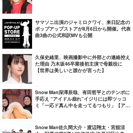
サマソニ出演のジャミロクワイ、来日記念の
ポップアップストアが8月6日から開催。代表
曲3曲の公式和訳MVも公開
久保史緒里、映画撮影中に外部との連絡控え
た理由 乃木坂46卒業後初主演で母親役に
【世界は美しいと誰かが言った】
Snow Man深澤辰哉、有田哲平とのテンポに
手応え “アイドル崩れ”イジりには即ツッコ
ミ「一応ド真ん中を走ってるつもり」【アリ
フォルニア】
Snow Man佐久間大介・渡辺翔太・宮舘涼