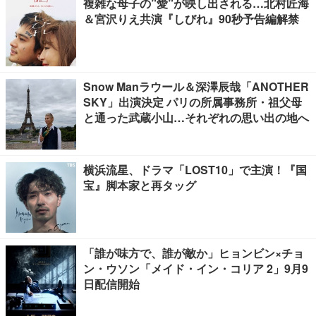
複雑な母子の”愛”が映し出される…北村匠海
＆宮沢りえ共演『しびれ』90秒予告編解禁
Snow Manラウール＆深澤辰哉「ANOTHER
SKY」出演決定 パリの所属事務所・祖父母
と通った武蔵小山…それぞれの思い出の地へ
横浜流星、ドラマ「LOST10」で主演！『国
宝』脚本家と再タッグ
「誰が味方で、誰が敵か」ヒョンビン×チョ
ン・ウソン「メイド・イン・コリア 2」9月9
日配信開始