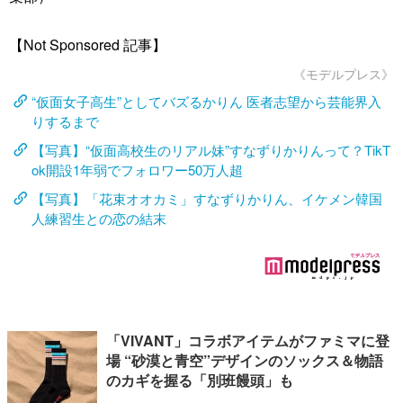
【Not Sponsored 記事】
《モデルプレス》
“仮面女子高生”としてバズるかりん 医者志望から芸能界入
りするまで
【写真】“仮面高校生のリアル妹”すなずりかりんって？TikT
ok開設1年弱でフォロワー50万人超
【写真】「花束オオカミ」すなずりかりん、イケメン韓国
人練習生との恋の結末
「VIVANT」コラボアイテムがファミマに登
場 “砂漠と青空”デザインのソックス＆物語
のカギを握る「別班饅頭」も