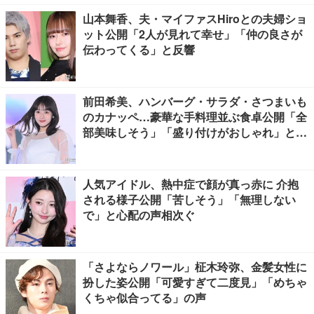
山本舞香、夫・マイファスHiroとの夫婦ショ
ット公開「2人が見れて幸せ」「仲の良さが
伝わってくる」と反響
前田希美、ハンバーグ・サラダ・さつまいも
のカナッペ…豪華な手料理並ぶ食卓公開「全
部美味しそう」「盛り付けがおしゃれ」と絶
賛の声
人気アイドル、熱中症で顔が真っ赤に 介抱
される様子公開「苦しそう」「無理しない
で」と心配の声相次ぐ
「さよならノワール」柾木玲弥、金髪女性に
扮した姿公開「可愛すぎて二度見」「めちゃ
くちゃ似合ってる」の声