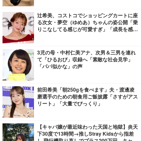
辻希美、コストコでショッピングカートに座
る次女・夢空（ゆめあ）ちゃんの姿公開「乗
りこなしてる感じが可愛すぎ」「成長を感じ
る」の声
3児の母・中村仁美アナ、次男＆三男を連れ
て「ひるおび」収録へ「素敵な社会見学」
「パパ似かな」の声
前田希美「朝250gを食べます」夫・渡邊凌
磨選手のための朝食用ご飯披露「さすがアス
リート」「大量でびっくり」
【キャバ嬢が最近味わった天国と地獄】炎天
下30度で13時間→推しStray Kidsから指差
し 飛行機取り直しでプラス200万円…キャバ