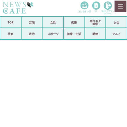
当たる占い師
占い
登録•
ログイン
マイルーム
面白ネタ
ホーム
TOP
芸能
女性
恋愛
お金
雑学
社会
政治
社会
政治
スポーツ
健康・生活
動物
グルメ
経済
海外
芸能
スポーツ
恋愛
ビックリ
コメントポスト
アリ／ナシ
リリース
ショップ
登録・ログイン/マイルーム