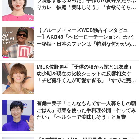
ラ焼きすぎちゃった」手作りの夏野菜たっぷ
りカレー披露「美味しそう」「食欲そそられ
る」
【ブルーノ・マーズWEB独占インタビュ
ー】AKB48「ヘビーローテーション」カバ
ー秘話・日本のファンは「特別な何かがあ
る」…来日公演への期待語る
M!LK佐野勇斗「子供の頃から蛇とは友達」
幼少期＆現在の比較ショットに反響相次ぐ
「チビ勇斗くんが可愛すぎる」「すでに完成
されてる」
有働由美子「こんなもんです一人暮らしの朝
ごはん」野菜を使った手料理公開「作ってみ
たい」「ヘルシーで美味しそう」と反響