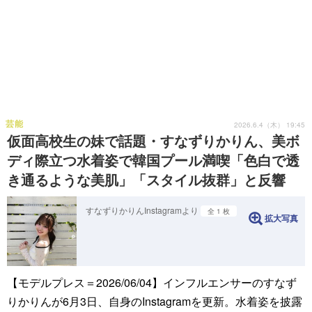
芸能
2026.6.4（木） 19:45
仮面高校生の妹で話題・すなずりかりん、美ボ
ディ際立つ水着姿で韓国プール満喫「色白で透
き通るような美肌」「スタイル抜群」と反響
すなずりかりんInstagramより
全 1 枚
拡大写真
【モデルプレス＝2026/06/04】インフルエンサーのすなず
りかりんが6月3日、自身のInstagramを更新。水着姿を披露