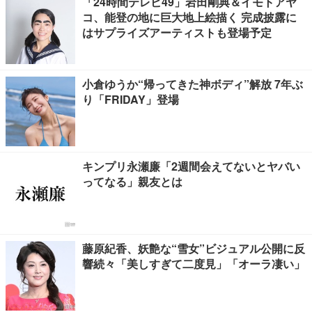
「24時間テレビ49」岩田剛典＆イモトアヤ
コ、能登の地に巨大地上絵描く 完成披露に
はサプライズアーティストも登場予定
小倉ゆうか“帰ってきた神ボディ”解放 7年ぶ
り「FRIDAY」登場
キンプリ永瀬廉「2週間会えてないとヤバい
ってなる」親友とは
藤原紀香、妖艶な“雪女”ビジュアル公開に反
響続々「美しすぎて二度見」「オーラ凄い」