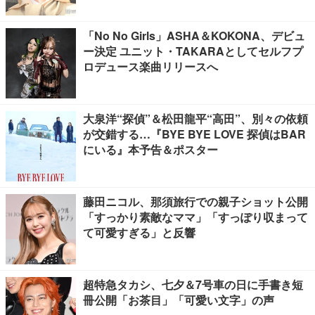
「No No Girls」ASHA＆KOKONA、デビュ
ー決定 ユニット・TAKARAとしてセルフプ
ロデュース楽曲リリースへ
大泉洋“探偵”＆松田龍平“高田”、別々の依頼
が交錯する…『BYE BYE LOVE 探偵はBAR
にいる』本予告＆ポスター
藤田ニコル、那須旅行での親子ショット公開
「すっかり素敵なママ」「すっぽり収まって
て可愛すぎる」と反響
超特急タカシ、七夕＆7号車の日に手書き短
冊公開「お茶目」「可愛い文字」の声