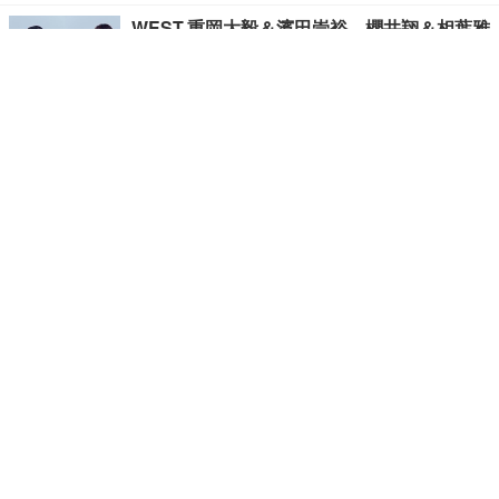
WEST.重岡大毅＆濱田崇裕、櫻井翔＆相葉雅
紀以来の同時結婚発表 重岡はグループ初の
パパに
寺田心、週6ジム通いで体重62kg→82kgに 1
10kgのベンチプレス持ち上げる姿披露「胸
板の厚みすごい」「かっこいい」と反響
峯岸みなみ、YouTuber夫からの“不意打ちキ
ス”明かす「暗闇の密室で…」「久しぶりに
夫にドキッと」
BE:FIRST、本気と気迫に満ちたステージ披
露 LA開催の世界的音楽フェス出演