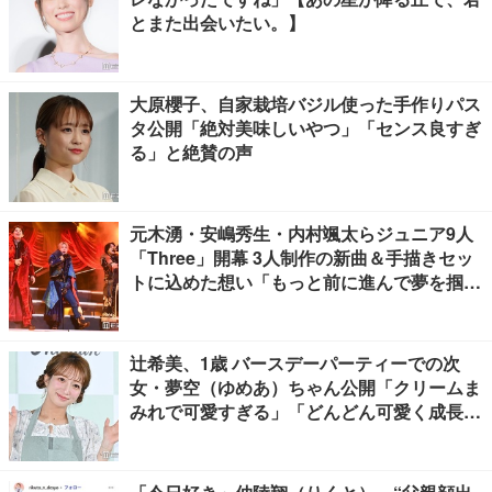
とまた出会いたい。】
大原櫻子、自家栽培バジル使った手作りパス
タ公開「絶対美味しいやつ」「センス良すぎ
る」と絶賛の声
元木湧・安嶋秀生・内村颯太らジュニア9人
「Three」開幕 3人制作の新曲＆手描きセッ
トに込めた想い「もっと前に進んで夢を掴み
たい」【ゲネプロレポ】
辻希美、1歳 バースデーパーティーでの次
女・夢空（ゆめあ）ちゃん公開「クリームま
みれで可愛すぎる」「どんどん可愛く成長し
てる」と反響