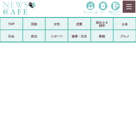
当たる占い師
占い
登録•
ログイン
マイルーム
面白ネタ
ホーム
TOP
芸能
女性
恋愛
お金
雑学
社会
政治
社会
政治
スポーツ
健康・生活
動物
グルメ
経済
海外
芸能
スポーツ
恋愛
ビックリ
コメントポスト
アリ／ナシ
リリース
ショップ
登録・ログイン/マイルーム