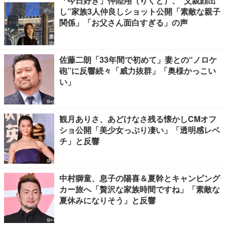
「今日好き」仲陸翔（りくと）、“父親顔出
し”家族3人仲良しショット公開「素敵な親子
関係」「お父さん面白すぎる」の声
佐藤二朗「33年間で初めて」妻との“ノロケ
砲”に反響続々「威力抜群」「奥様かっこい
い」
観月ありさ、あどけなさ残る懐かしCMオフ
ショ公開「美少女っぷり凄い」「透明感レベ
チ」と反響
中村獅童、息子の陽喜＆夏幹とキャンピング
カー旅へ「贅沢な家族時間ですね」「素敵な
夏休みになりそう」と反響