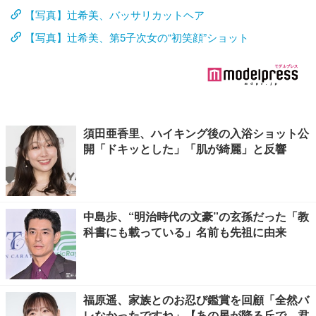
【写真】辻希美、バッサリカットヘア
【写真】辻希美、第5子次女の“初笑顔”ショット
須田亜香里、ハイキング後の入浴ショット公
開「ドキッとした」「肌が綺麗」と反響
中島歩、“明治時代の文豪”の玄孫だった「教
科書にも載っている」名前も先祖に由来
福原遥、家族とのお忍び鑑賞を回顧「全然バ
レなかったですね」【あの星が降る丘で、君