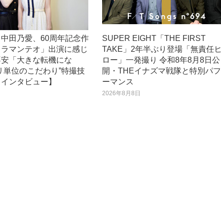
中田乃愛、60周年記念作
SUPER EIGHT「THE FIRST
トラマンテオ」出演に感じ
TAKE」2年半ぶり登場「無責任
不安「大きな転機にな
ロー」一発撮り 令和8年8月8日公
リ単位のこだわり”特撮技
開・THEイナズマ戦隊と特別パ
【インタビュー】
ーマンス
日
2026年8月8日