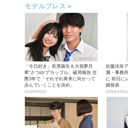
モデルプレス
「今日好き」長濱薩生＆大嶺夢月
佐藤佳奈
希“さつゆづ”カップル、破局報告 交
属・事務
際3年で「それぞれ将来に向かって
に 前日に
歩んでいくことを決め」
婚発表
2026年8月8日
2026年8月8