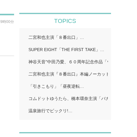
TOPICS
19時00分
開
二宮和也主演「８番出口」…
SUPER EIGHT「THE FIRST TAKE」…
神谷天音"中田乃愛、６０周年記念作品「ウルトラマン
二宮和也主演『８番出口』本編ノーカット地上波初放送!
「引きこもり」「昼夜逆転…
コムドットゆうたら、橋本環奈主演「バカンスの法則」
温泉旅行でビックリ!…