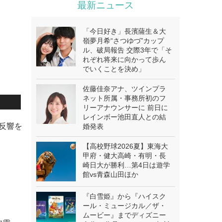
最新ニュース
「今日好き」長濱薩生＆大
嶺夢月希“さつゆづ”カップ
ル、破局報告 交際3年で「そ
れぞれ将来に向かって歩ん
でいくことを決め」
佐藤佳奈アナ、ツインプラ
ネット所属・事務所初のフ
リーアナウンサーに 前日に
レインボー池田直人との結
し反響を
婚発表
【高校野球2026夏】東海大
甲府・健大高崎・有明・長
崎日大が勝利…第4日は遊学
館vs青森山田ほか
『白雪姫』から『ハイスク
ール・ミュージカル／ザ・
ムービー』までディズニー