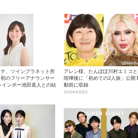
アナ、ツインプラネット所
アレン様、たんぽぽ川村エミコと
所初のフリーアナウンサー
喧嘩後に「初めての2人旅」公開 
レインボー池田直人との結
動前に収録
2026年8月8日
日