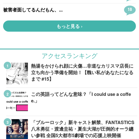
アクセスランキング
熱湯をかけられ顔に火傷…非道なカリスマ店長に
立ち向かう準備を開始！【醜い私があなたになる
まで #15】
この英語ってどんな意味？「I could use a coffe
e.」
「ブルーロック」新キャスト解禁、FANTASTICS
八木勇征・渡邊圭祐・夏生大湖が圧倒的オーラ纏
い参戦 全国5大都市5劇場での応援上映開催