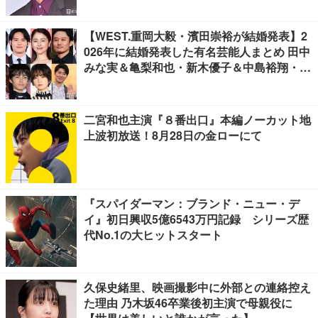
【WEST.重岡大毅・濱田崇裕が結婚発表】2
026年に結婚発表した有名芸能人まとめ 田中
みな実＆亀梨和也・新木優子＆中島裕翔・川
口春奈＆板倉滉選手ほか
二宮和也主演『８番出口』本編ノーカット地
上波初放送！8月28日の金ローにて
『スパイダーマン：ブランド・ニュー・デ
イ』初日興収5億6543万円記録 シリーズ歴
代No.1の大ヒットスタート
久保史緒里、映画撮影中に外部との連絡控え
た理由 乃木坂46卒業後初主演で母親役に