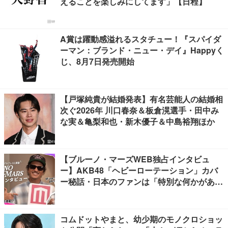
えることを楽しみにしてます」【日程】
A賞は躍動感溢れるスタチュー！『スパイダ
ーマン：ブランド・ニュー・デイ』Happyく
じ、8月7日発売開始
【戸塚純貴が結婚発表】有名芸能人の結婚相
次ぐ2026年 川口春奈＆板倉滉選手・田中み
な実＆亀梨和也・新木優子＆中島裕翔ほか
【ブルーノ・マーズWEB独占インタビュ
ー】AKB48「ヘビーローテーション」カバ
ー秘話・日本のファンは「特別な何かがあ
る」…来日公演への期待語る
コムドットやまと、幼少期のモノクロショッ