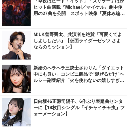
「今夜はビート・イット」「スリラー」ほか
ヒット曲満載『Michael／マイケル』劇中使
用の27曲を公開 スポット映像「夏休み編」
も
M!LK曽野舜太、共演者を絶賛「可愛くてよ
しよししたい」【仮面ライダーゼッツ さよ
ならのミッション】
新婚のヘラヘラ三銃士さおりん「ダイエット
中にも良い」コンビニ商品で“混ぜるだけ”ヘ
ルシー副菜紹介「火を使わないの嬉しすぎ
る」「タンパク質たっぷりで最高」の声
日向坂46正源司陽子、6作ぶり表題曲センタ
ーに【18枚目シングル「イチャイチャ虫」フ
ォーメーション】