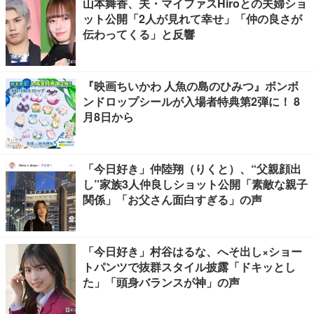
山本舞香、夫・マイファスHiroとの夫婦ショ
ット公開「2人が見れて幸せ」「仲の良さが
伝わってくる」と反響
『映画ちいかわ 人魚の島のひみつ』ボンボ
ンドロップシールが入場者特典第2弾に！ 8
月8日から
「今日好き」仲陸翔（りくと）、“父親顔出
し”家族3人仲良しショット公開「素敵な親子
関係」「お父さん面白すぎる」の声
「今日好き」村谷はるな、へそ出し×ショー
トパンツで抜群スタイル披露「ドキッとし
た」「頭身バランスが神」の声