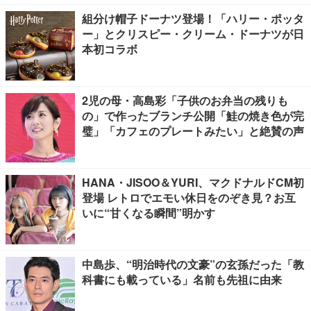
組分け帽子ドーナツ登場！「ハリー・ポッタ
ー」とクリスピー・クリーム・ドーナツが日
本初コラボ
2児の母・高島彩「子供のお弁当の残りも
の」で作ったブランチ公開「鮭の焼き色が完
璧」「カフェのプレートみたい」と絶賛の声
HANA・JISOO＆YURI、マクドナルドCM初
登場 レトロでエモい休日をのぞき見？お互
いに“甘くなる瞬間”明かす
中島歩、“明治時代の文豪”の玄孫だった「教
科書にも載っている」名前も先祖に由来