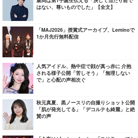
重岡は第1子誕生伝える「決して当たり前で
はない、尊いものでした」【全文】
「MAJ2026」授賞式アーカイブ、Leminoで
1か月先行無料配信
人気アイドル、熱中症で顔が真っ赤に 介抱
される様子公開「苦しそう」「無理しない
で」と心配の声相次ぐ
秋元真夏、黒ノースリの自撮りショット公開
「肌が発光してる」「デコルテも綺麗」と絶
賛の声