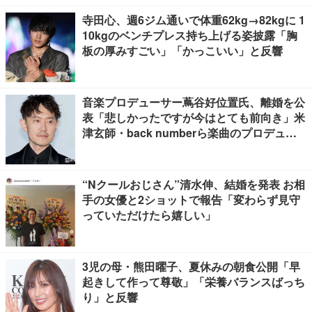
寺田心、週6ジム通いで体重62kg→82kgに 1
10kgのベンチプレス持ち上げる姿披露「胸
板の厚みすごい」「かっこいい」と反響
音楽プロデューサー蔦谷好位置氏、離婚を公
表「悲しかったですが今はとても前向き」米
津玄師・back numberら楽曲のプロデュー
ス手掛ける
“Nクールおじさん”清水伸、結婚を発表 お相
手の女優と2ショットで報告「変わらず見守
っていただけたら嬉しい」
3児の母・熊田曜子、夏休みの朝食公開「早
起きして作って尊敬」「栄養バランスばっち
り」と反響