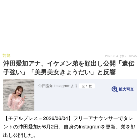
芸能
2026.6.4（木） 18:45
沖田愛加アナ、イケメン弟を顔出し公開「遺伝
子強い」「美男美女きょうだい」と反響
沖田愛加Instagramより
全 1 枚
拡大写真
【モデルプレス＝2026/06/04】フリーアナウンサーでタレ
ントの沖田愛加が6月2日、自身のInstagramを更新。弟を顔
出し公開した。