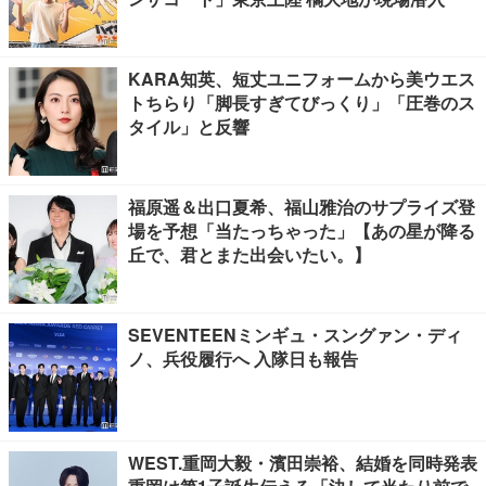
KARA知英、短丈ユニフォームから美ウエス
トちらり「脚長すぎてびっくり」「圧巻のス
タイル」と反響
福原遥＆出口夏希、福山雅治のサプライズ登
場を予想「当たっちゃった」【あの星が降る
丘で、君とまた出会いたい。】
SEVENTEENミンギュ・スングァン・ディ
ノ、兵役履行へ 入隊日も報告
WEST.重岡大毅・濱田崇裕、結婚を同時発表