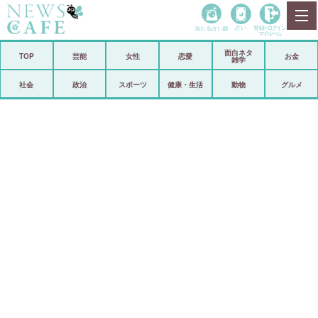
当たる占い師
占い
登録•
ログイン
マイルーム
面白ネタ
ホーム
TOP
芸能
女性
恋愛
お金
雑学
社会
政治
社会
政治
スポーツ
健康・生活
動物
グルメ
経済
海外
芸能
スポーツ
恋愛
ビックリ
コメントポスト
アリ／ナシ
リリース
ショップ
登録・ログイン/マイルーム