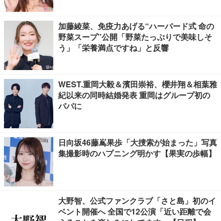
加藤綾菜、免疫力あげる“ハーバード式 命の
野菜スープ”公開「野菜たっぷりで美味しそ
う」「栄養満点ですね」と反響
WEST.重岡大毅＆濱田崇裕、櫻井翔＆相葉雅
紀以来の同時結婚発表 重岡はグループ初の
パパに
日向坂46藤嶌果歩「大捜索が始まった」写真
集撮影時のハプニング明かす【果実の歩幅】
大野智、公式ファンクラブ「さと島」初のイ
ベント開催へ 全国で12公演「近い距離で会