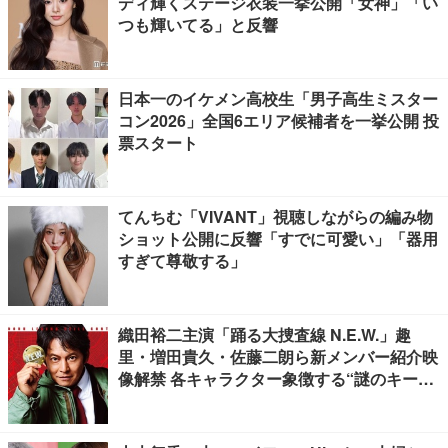
ディ輝くステージ衣装一挙公開「女神」「い
つも輝いてる」と反響
日本一のイケメン高校生「男子高生ミスター
コン2026」全国6エリア候補者を一挙公開 投
票スタート
てんちむ「VIVANT」視聴しながらの編み物
ショット公開に反響「すでに可愛い」「器用
すぎて尊敬する」
織田裕二主演「踊る大捜査線 N.E.W.」趣
里・増田貴久・佐藤二朗ら新メンバー紹介映
像解禁 各キャラクター象徴する“謎のキーワ
ード”も