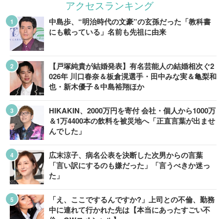
アクセスランキング
中島歩、“明治時代の文豪”の玄孫だった「教科書
にも載っている」名前も先祖に由来
【戸塚純貴が結婚発表】有名芸能人の結婚相次ぐ2
026年 川口春奈＆板倉滉選手・田中みな実＆亀梨和
也・新木優子＆中島裕翔ほか
HIKAKIN、2000万円を寄付 会社・個人から1000万
＆1万4400本の飲料を被災地へ「正直言葉が出ませ
んでした」
広末涼子、病名公表を決断した次男からの言葉
「言い訳にするのも嫌だった」「言うべきか迷っ
た」
「え、ここでするんですか?」上司との不倫、勤務
中に連れて行かれた先は【本当にあったすごい不