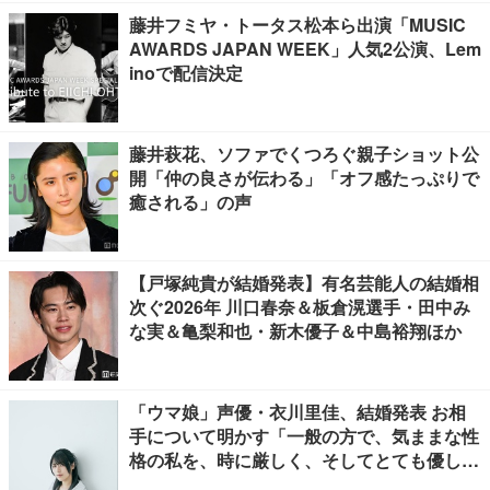
藤井フミヤ・トータス松本ら出演「MUSIC
AWARDS JAPAN WEEK」人気2公演、Lem
inoで配信決定
藤井萩花、ソファでくつろぐ親子ショット公
開「仲の良さが伝わる」「オフ感たっぷりで
癒される」の声
【戸塚純貴が結婚発表】有名芸能人の結婚相
次ぐ2026年 川口春奈＆板倉滉選手・田中み
な実＆亀梨和也・新木優子＆中島裕翔ほか
「ウマ娘」声優・衣川里佳、結婚発表 お相
手について明かす「一般の方で、気ままな性
格の私を、時に厳しく、そしてとても優し
く、全力でサポートしてくれる方です」