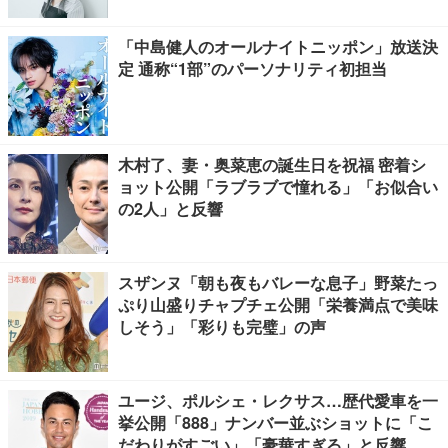
「中島健人のオールナイトニッポン」放送決
定 通称“1部”のパーソナリティ初担当
木村了、妻・奥菜恵の誕生日を祝福 密着シ
ョット公開「ラブラブで憧れる」「お似合い
の2人」と反響
スザンヌ「朝も夜もバレーな息子」野菜たっ
ぷり山盛りチャプチェ公開「栄養満点で美味
しそう」「彩りも完璧」の声
ユージ、ポルシェ・レクサス…歴代愛車を一
挙公開「888」ナンバー並ぶショットに「こ
だわりがすごい」「豪華すぎる」と反響