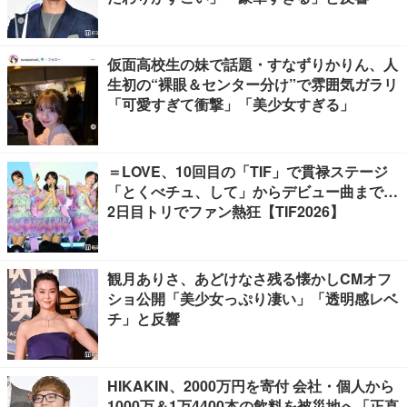
仮面高校生の妹で話題・すなずりかりん、人
生初の“裸眼＆センター分け”で雰囲気ガラリ
「可愛すぎて衝撃」「美少女すぎる」
＝LOVE、10回目の「TIF」で貫禄ステージ
「とくべチュ、して」からデビュー曲まで…
2日目トリでファン熱狂【TIF2026】
観月ありさ、あどけなさ残る懐かしCMオフ
ショ公開「美少女っぷり凄い」「透明感レベ
チ」と反響
HIKAKIN、2000万円を寄付 会社・個人から
1000万＆1万4400本の飲料を被災地へ「正直