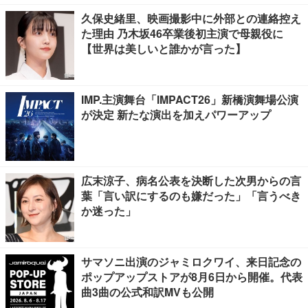
久保史緒里、映画撮影中に外部との連絡控え
た理由 乃木坂46卒業後初主演で母親役に
【世界は美しいと誰かが言った】
IMP.主演舞台「IMPACT26」新橋演舞場公演
が決定 新たな演出を加えパワーアップ
広末涼子、病名公表を決断した次男からの言
葉「言い訳にするのも嫌だった」「言うべき
か迷った」
サマソニ出演のジャミロクワイ、来日記念の
ポップアップストアが8月6日から開催。代表
曲3曲の公式和訳MVも公開