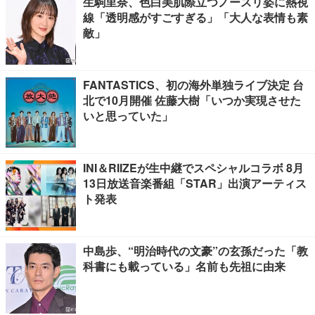
生駒里奈、色白美肌際立つノースリ姿に熱視
線「透明感がすごすぎる」「大人な表情も素
敵」
FANTASTICS、初の海外単独ライブ決定 台
北で10月開催 佐藤大樹「いつか実現させた
いと思っていた」
INI＆RIIZEが生中継でスペシャルコラボ 8月
13日放送音楽番組「STAR」出演アーティス
ト発表
中島歩、“明治時代の文豪”の玄孫だった「教
科書にも載っている」名前も先祖に由来