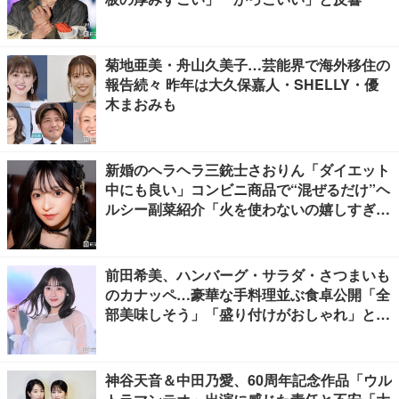
菊地亜美・舟山久美子…芸能界で海外移住の
報告続々 昨年は大久保嘉人・SHELLY・優
木まおみも
新婚のヘラヘラ三銃士さおりん「ダイエット
中にも良い」コンビニ商品で“混ぜるだけ”ヘ
ルシー副菜紹介「火を使わないの嬉しすぎ
る」「タンパク質たっぷりで最高」の声
前田希美、ハンバーグ・サラダ・さつまいも
のカナッペ…豪華な手料理並ぶ食卓公開「全
部美味しそう」「盛り付けがおしゃれ」と絶
賛の声
神谷天音＆中田乃愛、60周年記念作品「ウル