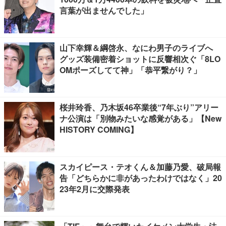
言葉が出ませんでした」
山下幸輝＆綱啓永、なにわ男子のライブへ
グッズ装備密着ショットに反響相次ぐ「8LO
OMポーズしてて神」「恭平繋がり？」
桜井玲香、乃木坂46卒業後“7年ぶり”アリー
ナ公演は「別物みたいな感覚がある」【New
HISTORY COMING】
スカイピース・テオくん＆加藤乃愛、破局報
告「どちらかに非があったわけではなく」20
23年2月に交際発表