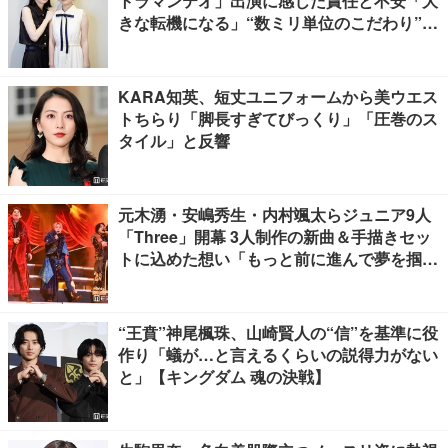
トラマンテオ」出演に感じた責任と不安「大
きな転機になる」“数ミリ単位のこだわり”特
撮技術に圧倒【インタビュー】
KARA知英、短丈ユニフォームから美ウエス
トちらり「脚長すぎてびっくり」「圧巻のス
タイル」と反響
元木湧・安嶋秀生・内村颯太らジュニア9人
「Three」開幕 3人制作の新曲＆手描きセッ
トに込めた想い「もっと前に進んで夢を掴み
たい」【ゲネプロレポ】
“王賁”神尾楓珠、山崎賢人の“信”を基準に役
作り「蟻が…と言えるくらいの説得力がない
と」【キングダム 魂の決戦】