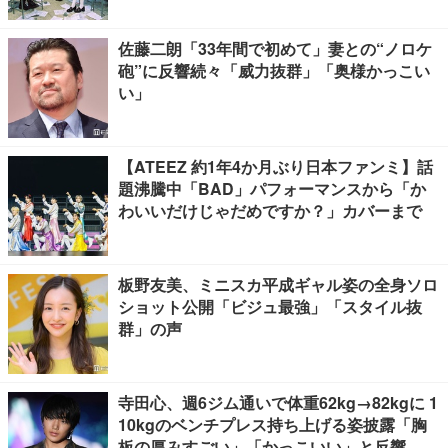
佐藤二朗「33年間で初めて」妻との“ノロケ
砲”に反響続々「威力抜群」「奥様かっこい
い」
【ATEEZ 約1年4か月ぶり日本ファンミ】話
題沸騰中「BAD」パフォーマンスから「か
わいいだけじゃだめですか？」カバーまで
板野友美、ミニスカ平成ギャル姿の全身ソロ
ショット公開「ビジュ最強」「スタイル抜
群」の声
寺田心、週6ジム通いで体重62kg→82kgに 1
10kgのベンチプレス持ち上げる姿披露「胸
板の厚みすごい」「かっこいい」と反響