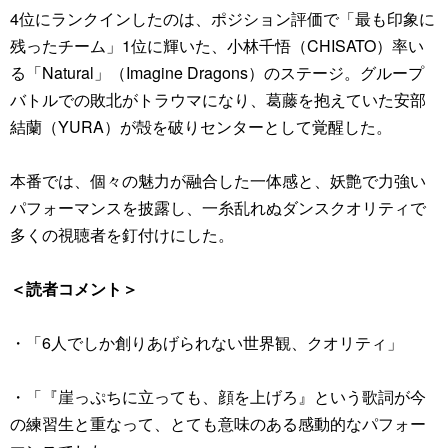
4位にランクインしたのは、ポジション評価で「最も印象に
残ったチーム」1位に輝いた、小林千悟（CHISATO）率い
る「Natural」（Imagine Dragons）のステージ。グループ
バトルでの敗北がトラウマになり、葛藤を抱えていた安部
結蘭（YURA）が殻を破りセンターとして覚醒した。
本番では、個々の魅力が融合した一体感と、妖艶で力強い
パフォーマンスを披露し、一糸乱れぬダンスクオリティで
多くの視聴者を釘付けにした。
＜読者コメント＞
・「6人でしか創りあげられない世界観、クオリティ」
・「『崖っぷちに立っても、顔を上げろ』という歌詞が今
の練習生と重なって、とても意味のある感動的なパフォー