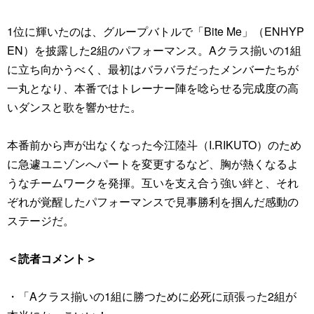
1位に輝いたのは、グループバトルで「Bite Me」（ENHYP
EN）を披露した2組のパフォーマンス。Aクラス揃いの1組
に立ち向かうべく、最初はバラバラだったメンバーたちが
一丸となり、本番ではトレーナー陣を唸らせる完成度の高
いダンスと歌を響かせた。
本番前から声が出なくなった今江陸斗（I.RIKUTO）のため
に急遽ユニゾンへパートを変更するなど、胸が熱くなるよ
うなチームワークを発揮。互いを支え合う強い絆と、それ
ぞれが覚醒したパフォーマンスで見事勝利を掴んだ感動の
ステージだ。
＜読者コメント＞
・「Aクラス揃いの1組に勝つために必死に頑張った2組が