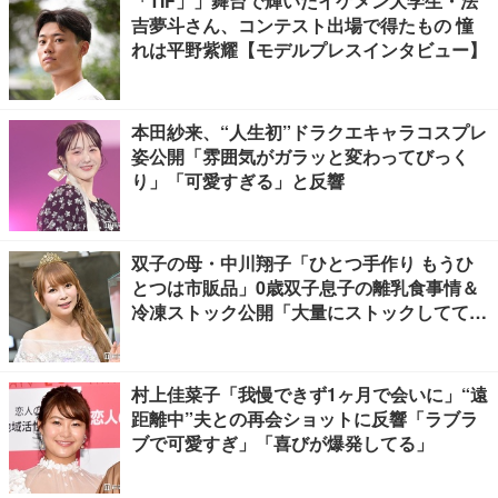
「TIF」」舞台で輝いたイケメン大学生・法
吉夢斗さん、コンテスト出場で得たもの 憧
れは平野紫耀【モデルプレスインタビュー】
本田紗来、“人生初”ドラクエキャラコスプレ
姿公開「雰囲気がガラッと変わってびっく
り」「可愛すぎる」と反響
双子の母・中川翔子「ひとつ手作り もうひ
とつは市販品」0歳双子息子の離乳食事情＆
冷凍ストック公開「大量にストックしてて尊
敬」「市販品って本当に助かる」の声
村上佳菜子「我慢できず1ヶ月で会いに」“遠
距離中”夫との再会ショットに反響「ラブラ
ブで可愛すぎ」「喜びが爆発してる」