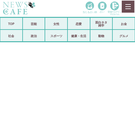
当たる占い師
占い
登録•
ログイン
マイルーム
面白ネタ
ホーム
TOP
芸能
女性
恋愛
お金
雑学
社会
政治
社会
政治
スポーツ
健康・生活
動物
グルメ
経済
海外
芸能
スポーツ
恋愛
ビックリ
コメントポスト
アリ／ナシ
リリース
ショップ
登録・ログイン/マイルーム