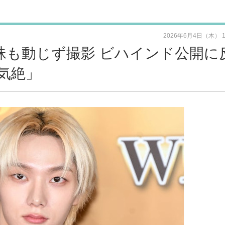
2026年6月4日（木） 
に蜘蛛も動じず撮影 ビハインド公開に
気絶」