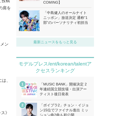
て投稿
COMING】
の肩を
「中島健人のオールナイト
ニッポン」放送決定 通称“1
部”のパーソナリティ初担当
最新ニュースをもっと見る
「メン
モデルプレス/ent/korean/talentア
クセスランキング
日には、
「MUSIC BANK」開催決定 2
年連続国立競技場・出演アー
ティスト後日発表
「ボイプラ2」チョン・イジョ
ン15位でファイナル進出 ミッ
レス》
ション曲2曲も初公開