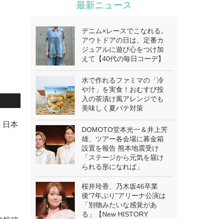
最新ニュース
デニム×レースでこなれる。
アウトドアの日は、定番カ
ジュアルに遊び心をつけ加
えて【40代の毎日コーデ】
水で作れるファミマの「冷
や汁」を実食！おむすび投
入の茶漬け風アレンジでも
美味しく夏バテ対策
。日本
DOMOTO堂本光一＆井上芳
雄、ツアー各会場に募金箱
設置を報告 熊本地震受け
「ステージから元気を届け
られる形になれば」
桜井玲香、乃木坂46卒業
後“7年ぶり”アリーナ公演は
「別物みたいな感覚があ
る」【New HISTORY