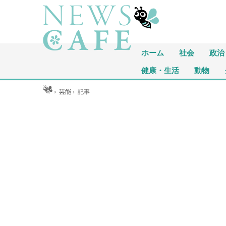
ホーム
社会
政治
健康・生活
動物
ホーム
›
芸能
›
記事