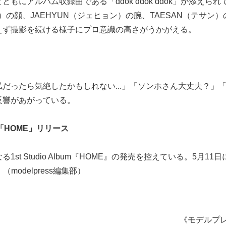
ともにアルバム収録曲である「ddok ddok ddok」が添えられ
の顔、JAEHYUN（ジェヒョン）の腕、TAESAN（テサン）
えず撮影を続ける様子にプロ意識の高さがうかがえる。
だったら気絶したかもしれない...」「ソンホさん大丈夫？」
反響があがっている。
bum「HOME」リリース
1st Studio Album『HOME』の発売を控えている。5月11
（modelpress編集部）
《モデルプ