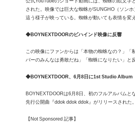
公式YouTubeのショート動画には、蜘蛛の絵文字と
された。映像では巨大な蜘蛛がSUNGHO（ソンホ）
這う様子が映っている。蜘蛛が動いても表情を変
◆BOYNEXTDOORのビハインド映像に反響
この映像にファンからは「本物の蜘蛛なの？」「私
バーのみんなは勇敢だね」「蜘蛛になりたい」と
◆BOYNEXTDOOR、6月8日に1st Studio Al
BOYNEXTDOORは6月8日、初のフルアルバムとなる
先行公開曲『ddok ddok ddok』がリリースされた。
【Not Sponsored 記事】