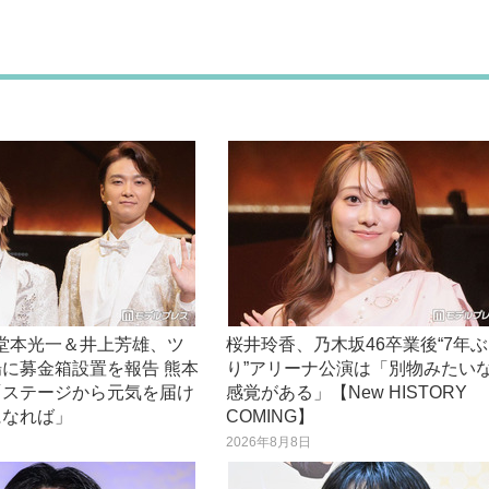
O堂本光一＆井上芳雄、ツ
桜井玲香、乃木坂46卒業後“7年ぶ
に募金箱設置を報告 熊本
り”アリーナ公演は「別物みたい
「ステージから元気を届け
感覚がある」【New HISTORY
になれば」
COMING】
日
2026年8月8日