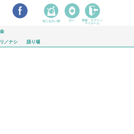
占い
登録・ログイン
当たる占い師
マイルーム
金
リ／ナシ
語り場