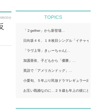
TOPICS
16時30分
反
「２gether」から新登場…
日向坂４６、１８枚目シングル「イチャイチャ虫」…
「ラヴ上等」きぃーちゃん(…
加護亜依、子どもから「優勝」…
英語で「アメリカンドッグ」…
小栗旬、５年ぶり民放ドラマレギュラー出演…
お互い既婚なのに…２９歳も年上の彼にどうしようもな