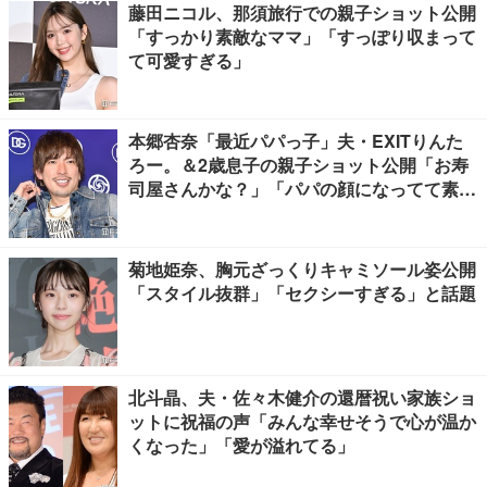
藤田ニコル、那須旅行での親子ショット公開
「すっかり素敵なママ」「すっぽり収まって
て可愛すぎる」
本郷杏奈「最近パパっ子」夫・EXITりんた
ろー。＆2歳息子の親子ショット公開「お寿
司屋さんかな？」「パパの顔になってて素
敵」と反響
菊地姫奈、胸元ざっくりキャミソール姿公開
「スタイル抜群」「セクシーすぎる」と話題
北斗晶、夫・佐々木健介の還暦祝い家族ショ
ットに祝福の声「みんな幸せそうで心が温か
くなった」「愛が溢れてる」