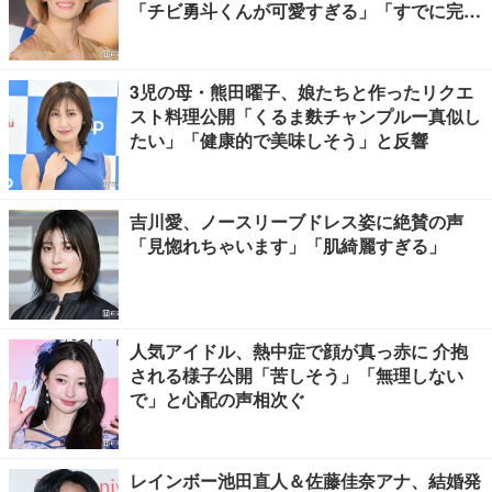
「チビ勇斗くんが可愛すぎる」「すでに完成
されてる」
3児の母・熊田曜子、娘たちと作ったリクエ
スト料理公開「くるま麩チャンプルー真似し
たい」「健康的で美味しそう」と反響
吉川愛、ノースリーブドレス姿に絶賛の声
「見惚れちゃいます」「肌綺麗すぎる」
人気アイドル、熱中症で顔が真っ赤に 介抱
される様子公開「苦しそう」「無理しない
で」と心配の声相次ぐ
レインボー池田直人＆佐藤佳奈アナ、結婚発