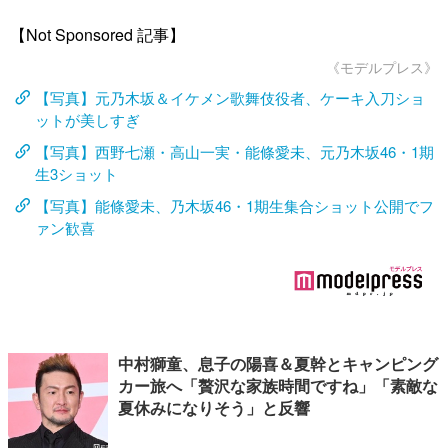
【Not Sponsored 記事】
《モデルプレス》
【写真】元乃木坂＆イケメン歌舞伎役者、ケーキ入刀ショ
ットが美しすぎ
【写真】西野七瀬・高山一実・能條愛未、元乃木坂46・1期
生3ショット
【写真】能條愛未、乃木坂46・1期生集合ショット公開でフ
ァン歓喜
中村獅童、息子の陽喜＆夏幹とキャンピング
カー旅へ「贅沢な家族時間ですね」「素敵な
夏休みになりそう」と反響