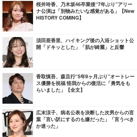
桜井玲香、乃木坂46卒業後“7年ぶり”アリー
ナ公演は「別物みたいな感覚がある」【New
HISTORY COMING】
須田亜香里、ハイキング後の入浴ショット公
開「ドキッとした」「肌が綺麗」と反響
香取慎吾、森且行“5年9ヶ月ぶり”オートレー
ス優勝を祝福 怪我からの復活に「勇気をも
らいました」【全文】
広末涼子、病名公表を決断した次男からの言
葉「言い訳にするのも嫌だった」「言うべき
か迷った」