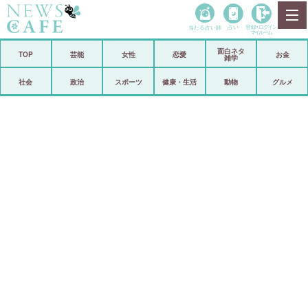
当たる占い師
占い
登録•
ログイン
マイルーム
面白ネタ
ホーム
TOP
芸能
女性
恋愛
お金
雑学
社会
政治
社会
政治
スポーツ
健康・生活
動物
グルメ
経済
海外
芸能
スポーツ
恋愛
ビックリ
コメントポスト
アリ／ナシ
リリース
ショップ
登録・ログイン/マイルーム