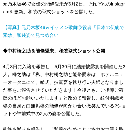
元乃木坂46で女優の能條愛未が6月2日、それぞれのInstagr
amを更新。和装の挙式ショットを公開した。
【写真】元乃木坂46＆イケメン歌舞伎役者「日本の伝統で
素敵」和装姿で見つめ合い
◆中村橋之助＆能條愛未、和装挙式ショット公開
4月3日に入籍を報告し、5月30日に結婚披露宴を開催した2
人。橋之助は「私、中村橋之助と能條愛未は、ホテルニュ
ーオータニにて、挙式、披露宴を執り行い夫婦となりまし
た事をご報告させていただきます！今後とも、ご指導ご鞭
撻のほどお願いいたします」と改めて報告し、紋付羽織袴
姿の自身と白無垢姿の能條が向かい合い微笑んでいる2ショ
ットや神前式中の2人の姿を公開した。
能條も挙式を報告し、「私達のためにとご協力お力添え賜