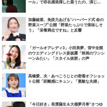
ール」で存在感発揮した葵うたの、演じ
た“孤独”に共感【注目の人物】
加藤綾菜、免疫力あげる“ハーバード式 命の
野菜スープ”公開「野菜たっぷりで美味しそ
う」「栄養満点ですね」と反響
「ガールオアレディ3」小田美夢、背中全開
のウエディングドレス姿披露「映画のワンシ
ーンみたい」「スタイル抜群」の声
高橋愛、夫・あべこうじとの密着オフショッ
ト公開「距離感にキュン」「素敵な夫婦」
「今日好き」長濱薩生＆大嶺夢月希“さつゆ