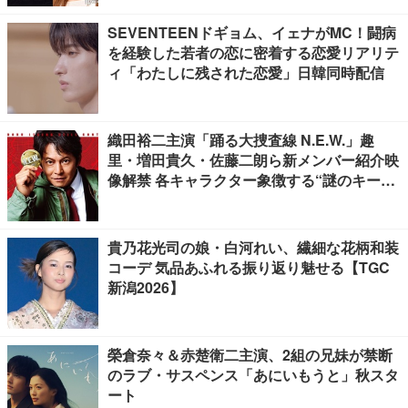
SEVENTEENドギョム、イェナがMC！闘病
を経験した若者の恋に密着する恋愛リアリテ
ィ「わたしに残された恋愛」日韓同時配信
織田裕二主演「踊る大捜査線 N.E.W.」趣
里・増田貴久・佐藤二朗ら新メンバー紹介映
像解禁 各キャラクター象徴する“謎のキーワ
ード”も
貴乃花光司の娘・白河れい、繊細な花柄和装
コーデ 気品あふれる振り返り魅せる【TGC
新潟2026】
榮倉奈々＆赤楚衛二主演、2組の兄妹が禁断
のラブ・サスペンス「あにいもうと」秋スタ
ート