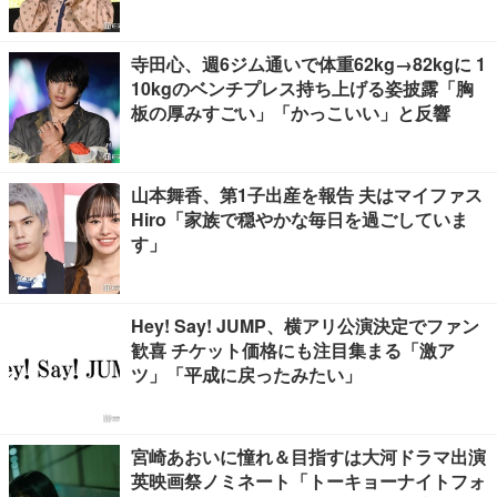
る」
寺田心、週6ジム通いで体重62kg→82kgに 1
10kgのベンチプレス持ち上げる姿披露「胸
板の厚みすごい」「かっこいい」と反響
山本舞香、第1子出産を報告 夫はマイファス
Hiro「家族で穏やかな毎日を過ごしていま
す」
Hey! Say! JUMP、横アリ公演決定でファン
歓喜 チケット価格にも注目集まる「激ア
ツ」「平成に戻ったみたい」
宮崎あおいに憧れ＆目指すは大河ドラマ出演
英映画祭ノミネート「トーキョーナイトフォ