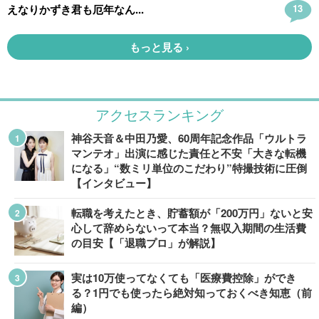
アクセスランキング
神谷天音＆中田乃愛、60周年記念作品「ウルトラ
マンテオ」出演に感じた責任と不安「大きな転機
になる」“数ミリ単位のこだわり”特撮技術に圧倒
【インタビュー】
転職を考えたとき、貯蓄額が「200万円」ないと安
心して辞めらないって本当？無収入期間の生活費
の目安【「退職プロ」が解説】
実は10万使ってなくても「医療費控除」ができ
る？1円でも使ったら絶対知っておくべき知恵（前
編）