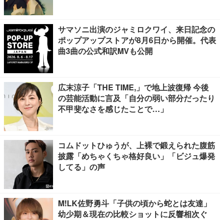
サマソニ出演のジャミロクワイ、来日記念の
ポップアップストアが8月6日から開催。代表
曲3曲の公式和訳MVも公開
広末涼子「THE TIME,」で地上波復帰 今後
の芸能活動に言及「自分の弱い部分だったり
不甲斐なさを感じたことで…」
コムドットひゅうが、上裸で鍛えられた腹筋
披露「めちゃくちゃ格好良い」「ビジュ爆発
してる」の声
M!LK佐野勇斗「子供の頃から蛇とは友達」
幼少期＆現在の比較ショットに反響相次ぐ