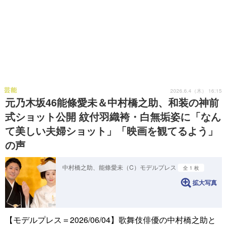
芸能
2026.6.4（木） 16:15
元乃木坂46能條愛未＆中村橋之助、和装の神前
式ショット公開 紋付羽織袴・白無垢姿に「なん
て美しい夫婦ショット」「映画を観てるよう」
の声
中村橋之助、能條愛未（C）モデルプレス
全 1 枚
拡大写真
【モデルプレス＝2026/06/04】歌舞伎俳優の中村橋之助と