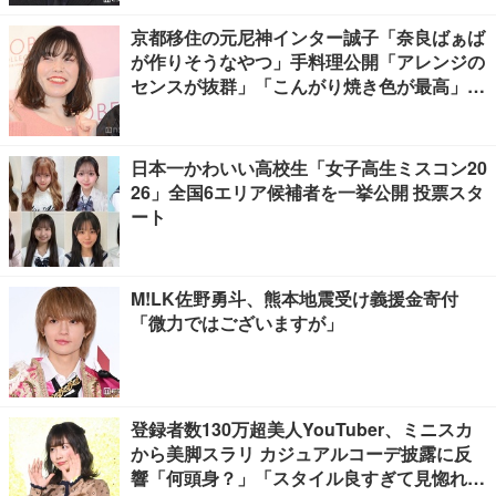
京都移住の元尼神インター誠子「奈良ばぁば
が作りそうなやつ」手料理公開「アレンジの
センスが抜群」「こんがり焼き色が最高」と
反響
日本一かわいい高校生「女子高生ミスコン20
26」全国6エリア候補者を一挙公開 投票スタ
ート
M!LK佐野勇斗、熊本地震受け義援金寄付
「微力ではございますが」
登録者数130万超美人YouTuber、ミニスカ
から美脚スラリ カジュアルコーデ披露に反
響「何頭身？」「スタイル良すぎて見惚れ