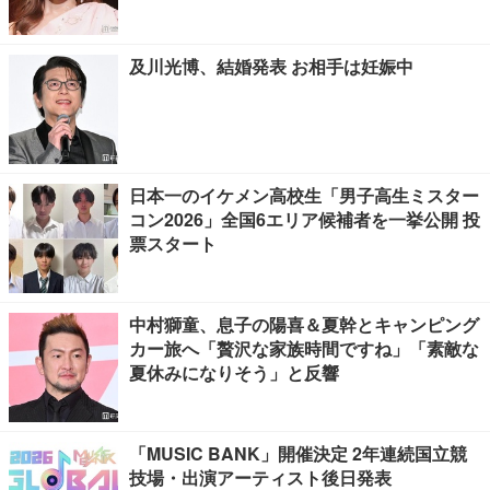
及川光博、結婚発表 お相手は妊娠中
日本一のイケメン高校生「男子高生ミスター
コン2026」全国6エリア候補者を一挙公開 投
票スタート
中村獅童、息子の陽喜＆夏幹とキャンピング
カー旅へ「贅沢な家族時間ですね」「素敵な
夏休みになりそう」と反響
「MUSIC BANK」開催決定 2年連続国立競
技場・出演アーティスト後日発表