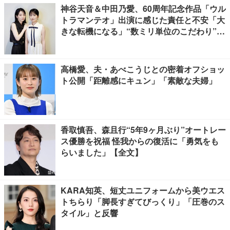
神谷天音＆中田乃愛、60周年記念作品「ウル
トラマンテオ」出演に感じた責任と不安「大
きな転機になる」“数ミリ単位のこだわり”特
撮技術に圧倒【インタビュー】
高橋愛、夫・あべこうじとの密着オフショッ
ト公開「距離感にキュン」「素敵な夫婦」
香取慎吾、森且行“5年9ヶ月ぶり”オートレー
ス優勝を祝福 怪我からの復活に「勇気をも
らいました」【全文】
KARA知英、短丈ユニフォームから美ウエス
トちらり「脚長すぎてびっくり」「圧巻のス
タイル」と反響