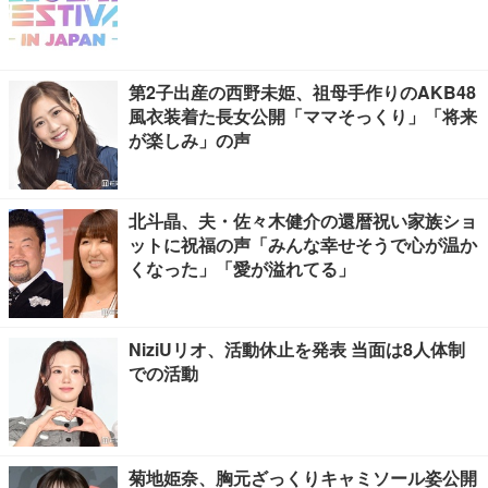
第2子出産の西野未姫、祖母手作りのAKB48
風衣装着た長女公開「ママそっくり」「将来
が楽しみ」の声
北斗晶、夫・佐々木健介の還暦祝い家族ショ
ットに祝福の声「みんな幸せそうで心が温か
くなった」「愛が溢れてる」
NiziUリオ、活動休止を発表 当面は8人体制
での活動
菊地姫奈、胸元ざっくりキャミソール姿公開