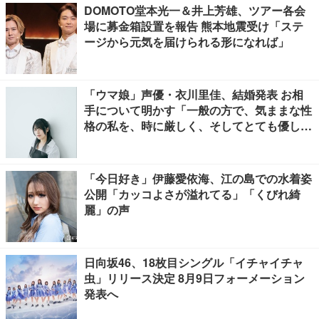
DOMOTO堂本光一＆井上芳雄、ツアー各会
場に募金箱設置を報告 熊本地震受け「ステ
ージから元気を届けられる形になれば」
「ウマ娘」声優・衣川里佳、結婚発表 お相
手について明かす「一般の方で、気ままな性
格の私を、時に厳しく、そしてとても優し
く、全力でサポートしてくれる方です」
「今日好き」伊藤愛依海、江の島での水着姿
公開「カッコよさが溢れてる」「くびれ綺
麗」の声
日向坂46、18枚目シングル「イチャイチャ
虫」リリース決定 8月9日フォーメーション
発表へ