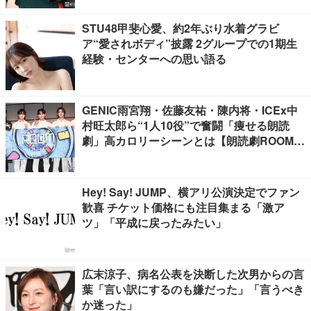
STU48甲斐心愛、約2年ぶり水着グラビ
ア“愛されボディ”披露 2グループでの1期生
経験・センターへの思い語る
GENIC雨宮翔・佐藤友祐・陳内将・ICEx中
村旺太郎ら“1人10役”で奮闘「痩せる朗読
劇」高カロリーシーンとは【朗読劇ROOM2
026】
Hey! Say! JUMP、横アリ公演決定でファン
歓喜 チケット価格にも注目集まる「激ア
ツ」「平成に戻ったみたい」
広末涼子、病名公表を決断した次男からの言
葉「言い訳にするのも嫌だった」「言うべき
か迷った」