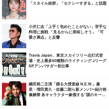
「スタイル抜群」「セクシーすぎる」と話題
小沢仁志「上手く包めたことがない」苦手な
料理に挑戦 「見るからに美味しそう」「可
愛さ満点」と反響
Travis Japan、東京スカイツリー点灯式登
場・史上最多60種類のライティング Jリーグ
SPアンバサダー初仕事
織田裕二主演「踊る大捜査線 N.E.W.」趣
里・増田貴久・佐藤二朗ら新メンバー紹介映
像解禁 各キャラクター象徴する“謎のキーワ
ード”も