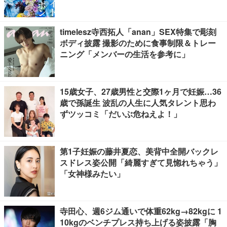
timelesz寺西拓人「anan」SEX特集で彫刻
ボディ披露 撮影のために食事制限＆トレー
ニング「メンバーの生活を参考に」
15歳女子、27歳男性と交際1ヶ月で妊娠…36
歳で孫誕生 波乱の人生に人気タレント思わ
ずツッコミ「だいぶ危ねえよ！」
第1子妊娠の藤井夏恋、美背中全開バックレ
スドレス姿公開「綺麗すぎて見惚れちゃう」
「女神様みたい」
寺田心、週6ジム通いで体重62kg→82kgに 1
10kgのベンチプレス持ち上げる姿披露「胸