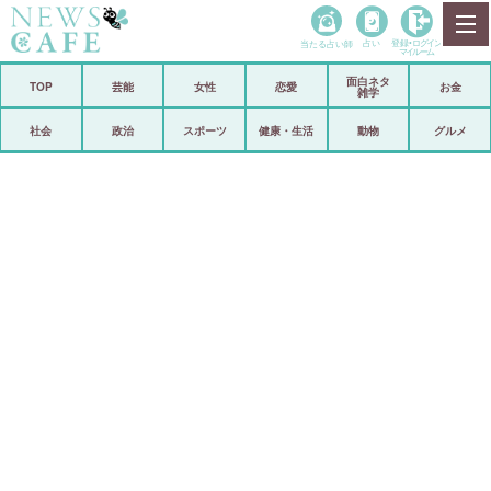
当たる占い師
占い
登録•
ログイン
マイルーム
面白ネタ
ホーム
TOP
芸能
女性
恋愛
お金
雑学
社会
政治
社会
政治
スポーツ
健康・生活
動物
グルメ
経済
海外
芸能
スポーツ
恋愛
ビックリ
コメントポスト
アリ／ナシ
リリース
ショップ
登録・ログイン/マイルーム