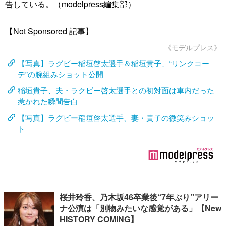
告している。（modelpress編集部）
【Not Sponsored 記事】
《モデルプレス》
【写真】ラグビー稲垣啓太選手＆稲垣貴子、“リンクコー
デ”の腕組みショット公開
稲垣貴子、夫・ラクビー啓太選手との初対面は車内だった
惹かれた瞬間告白
【写真】ラグビー稲垣啓太選手、妻・貴子の微笑みショッ
ト
桜井玲香、乃木坂46卒業後“7年ぶり”アリー
ナ公演は「別物みたいな感覚がある」【New
HISTORY COMING】