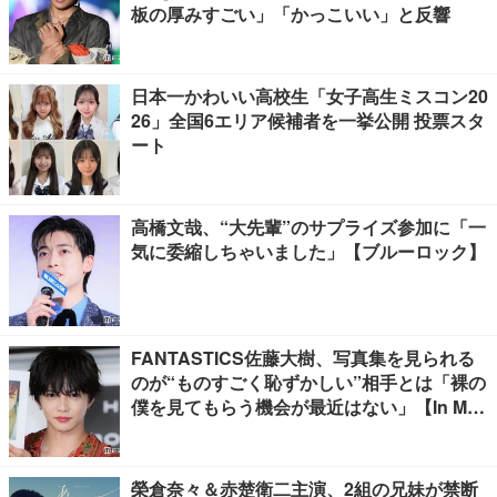
板の厚みすごい」「かっこいい」と反響
日本一かわいい高校生「女子高生ミスコン20
26」全国6エリア候補者を一挙公開 投票スタ
ート
高橋文哉、“大先輩”のサプライズ参加に「一
気に委縮しちゃいました」【ブルーロック】
FANTASTICS佐藤大樹、写真集を見られる
のが“ものすごく恥ずかしい”相手とは「裸の
僕を見てもらう機会が最近はない」【In Moti
on】
榮倉奈々＆赤楚衛二主演、2組の兄妹が禁断