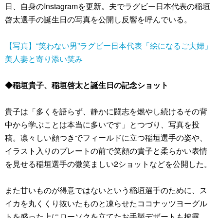
日、自身のInstagramを更新。夫でラグビー日本代表の稲垣
啓太選手の誕生日の写真を公開し反響を呼んでいる。
【写真】“笑わない男”ラグビー日本代表「絵になるご夫婦」
美人妻と寄り添い笑み
◆稲垣貴子、稲垣啓太と誕生日の記念ショット
貴子は「多くを語らず、静かに闘志を燃やし続けるその背
中から学ぶことは本当に多いです」とつづり、写真を投
稿。凛々しい顔つきでフィールドに立つ稲垣選手の姿や、
イラスト入りのプレートの前で笑顔の貴子と柔らかい表情
を見せる稲垣選手の微笑ましい2ショットなどを公開した。
また甘いものが得意ではないという稲垣選手のために、ス
イカを丸くくり抜いたものと凍らせたココナッツヨーグル
トを盛った上にローソクを立てたお手製デザートも披露。