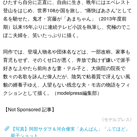
ひたすら自分に正直に、自由に生き、晩年にはエベレスト
登山をはじめ、世界108か国を旅し、“痛快ばあさん”として
名を馳せた。鬼才・宮藤が「あまちゃん」（2013年度前
期）以来15年ぶりに連続テレビ小説を執筆し、究極のでこ
ぼこ夫婦を、笑いたっぷりに描く。
同作では、登場人物名や団体名などは、一部改称。家事も
育児もせず、そのくせ口が悪く、奔放で負けず嫌いで派手
好きな上やたら前向きな妻・テル子と、大病院の院長で
数々の名歌を詠んだ偉人だが、陰気で粘着質で冴えない風
貌の婿養子ゆえ、人望もない残念な夫・モ吉の物語をフィ
クションとして描く。（modelpress編集部）
【Not Sponsored 記事】
《モデルプレス》
【写真】阿部サダヲ＆河合優実「あんぱん」「ふてほど」
親子ショット