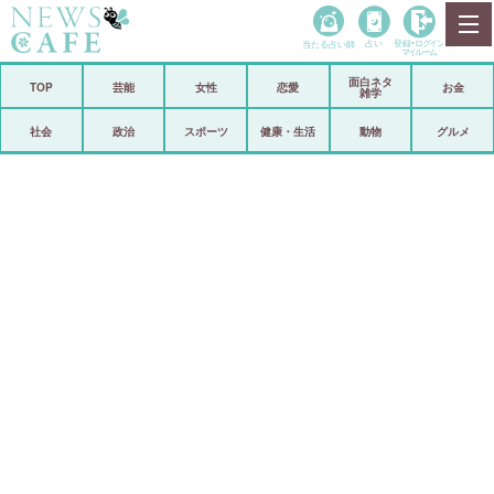
当たる占い師
占い
登録•
ログイン
マイルーム
面白ネタ
ホーム
TOP
芸能
女性
恋愛
お金
雑学
社会
政治
社会
政治
スポーツ
健康・生活
動物
グルメ
経済
海外
芸能
スポーツ
恋愛
ビックリ
コメントポスト
アリ／ナシ
リリース
ショップ
登録・ログイン/マイルーム