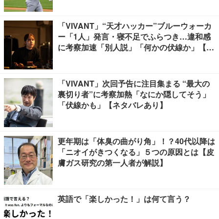
「VIVANT」“天才ハッカー”ブルーウォーカ
ー「1人」発言・寝不足でふらつき…違和感
に考察加速「別人説」「何かの伏線か」【ネ
タバレあり】
「VIVANT」次回予告に注目集まる “最大の
裏切り者”に考察加熱「なにか隠してそう」
「伏線かも」【ネタバレあり】
更年期は「体臭の曲がり角」！？40代以降は
「ニオイがきつくなる」５つの原因とは【皮
膚ガス研究の第一人者が解説】
英語で「楽しかった！」は何て言う？