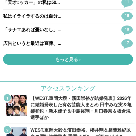
アクセスランキング
【WEST.重岡大毅・濱田崇裕が結婚発表】2026年
に結婚発表した有名芸能人まとめ 田中みな実＆亀
梨和也・新木優子＆中島裕翔・川口春奈＆板倉滉
選手ほか
WEST.重岡大毅＆濱田崇裕、櫻井翔＆相葉雅紀以