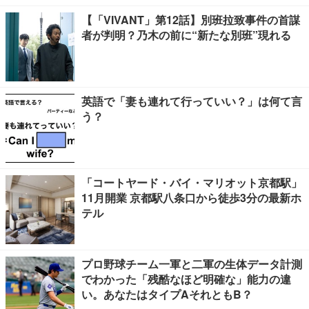
【「VIVANT」第12話】別班拉致事件の首謀
者が判明？乃木の前に“新たな別班”現れる
英語で「妻も連れて行っていい？」は何て言
う？
「コートヤード・バイ・マリオット京都駅」
11月開業 京都駅八条口から徒歩3分の最新ホ
テル
プロ野球チーム一軍と二軍の生体データ計測
でわかった「残酷なほど明確な」能力の違
い。あなたはタイプAそれともB？