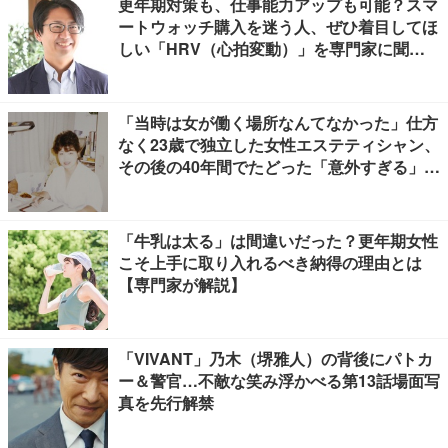
更年期対策も、仕事能力アップも可能？スマ
ートウォッチ購入を迷う人、ぜひ着目してほ
しい「HRV（心拍変動）」を専門家に聞き
ました
「当時は女が働く場所なんてなかった」仕方
なく23歳で独立した女性エステティシャン、
その後の40年間でたどった「意外すぎる」紆
余曲折
「牛乳は太る」は間違いだった？更年期女性
こそ上手に取り入れるべき納得の理由とは
【専門家が解説】
「VIVANT」乃木（堺雅人）の背後にパトカ
ー＆警官…不敵な笑み浮かべる第13話場面写
真を先行解禁