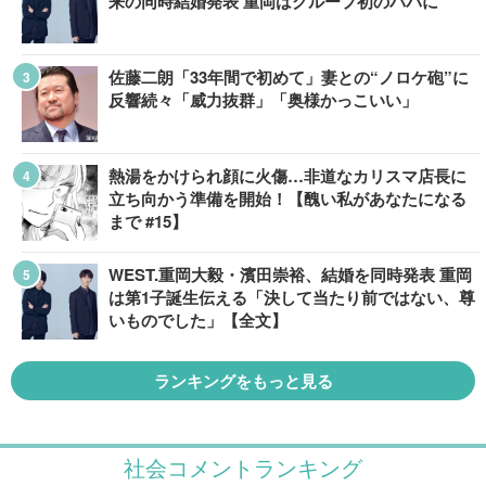
来の同時結婚発表 重岡はグループ初のパパに
佐藤二朗「33年間で初めて」妻との“ノロケ砲”に
反響続々「威力抜群」「奥様かっこいい」
熱湯をかけられ顔に火傷…非道なカリスマ店長に
立ち向かう準備を開始！【醜い私があなたになる
まで #15】
WEST.重岡大毅・濱田崇裕、結婚を同時発表 重岡
は第1子誕生伝える「決して当たり前ではない、尊
いものでした」【全文】
ランキングをもっと見る