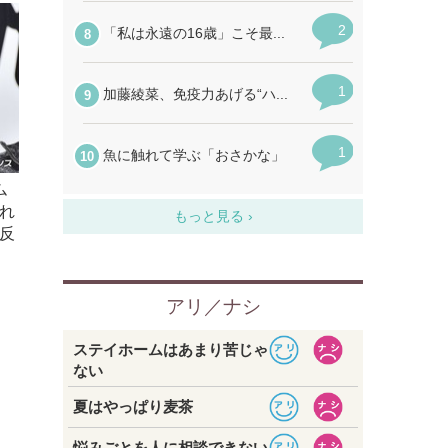
ム
れ
反