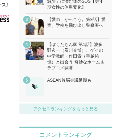
減少」に潜む体のSOS【更年
レス》
期女性の体重変化】
【愛の、がっこう。第9話】愛
実、学校を飛び出し警察署へ
【ぼくたちん家 第1話】波多
野玄一（及川光博）、ゲイの
中学教師・作田索（手越祐
也）と出会う 奇妙なホーム＆
ラブコメ開幕
ASEAN首脳会議延期も
アクセスランキングをもっと見る