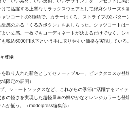
発で「いい素材、いい技術、いいデザイン」をコンセプトに掲
かけて活躍する上質なリラックスウェアとして綿麻シリーズを
ャツコートの3種類で、カラーはくろ、ストライプの2パター
高級感のある「くるみボタン」をあしらった。シャツコートは
どよい丈感。一枚でもコーディネートが決まるだけでなく、シ
も税込6000円以下という手に取りやすい価格を実現している
続々登場
ーを取り入れた新色としてセノーテブルー、ピンクタコスが登
地域限定の展開）
ップ、ショートソックスなど、これからの季節に活躍するアイテ
驚きの軽さを実現した超軽量傘の鮮やかなオレンジカラーも登
揃う。（modelpress編集部）