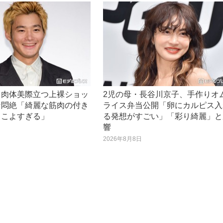
、肉体美際立つ上裸ショッ
2児の母・長谷川京子、手作りオ
ン悶絶「綺麗な筋肉の付き
ライス弁当公開「卵にカルピス入
っこよすぎる」
る発想がすごい」「彩り綺麗」と
響
日
2026年8月8日