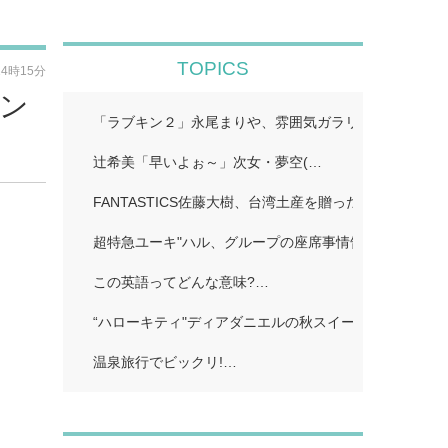
TOPICS
14時15分
コン
「ラブキン２」永尾まりや、雰囲気ガラリのイメチェン
辻希美「早いよぉ～」次女・夢空(…
FANTASTICS佐藤大樹、台湾土産を贈った先輩明かす
超特急ユーキ"ハル、グループの座席事情告白「誰かと
この英語ってどんな意味?…
“ハローキティ"ディアダニエルの秋スイーツビュッフェ
温泉旅行でビックリ!…