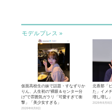
モデルプレス
仮面高校生の妹で話題・すなずりか
北香那「
りん、人生初の“裸眼＆センター分
た」イメ
け”で雰囲気ガラリ「可愛すぎて衝
増し増し
撃」「美少女すぎる」
2026年8月8
2026年8月8日