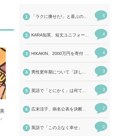
、
美
」