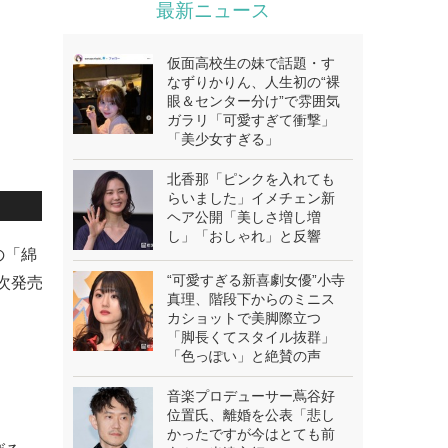
最新ニュース
仮面高校生の妹で話題・す
なずりかりん、人生初の“裸
眼＆センター分け”で雰囲気
ガラリ「可愛すぎて衝撃」
「美少女すぎる」
北香那「ピンクを入れても
らいました」イメチェン新
ヘア公開「美しさ増し増
し」「おしゃれ」と反響
の「綿
“可愛すぎる新喜劇女優”小寺
次発売
真理、階段下からのミニス
カショットで美脚際立つ
「脚長くてスタイル抜群」
「色っぽい」と絶賛の声
音楽プロデューサー蔦谷好
位置氏、離婚を公表「悲し
かったですが今はとても前