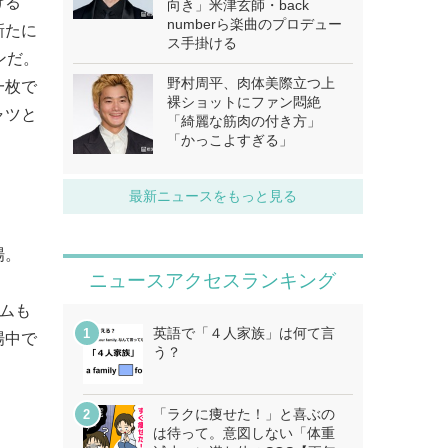
げる
向き」米津玄師・back
numberら楽曲のプロデュー
新たに
ス手掛ける
ンだ。
野村周平、肉体美際立つ上
一枚で
裸ショットにファン悶絶
ャツと
「綺麗な筋肉の付き方」
「かっこよすぎる」
。
最新ニュースをもっと見る
場。
ニュースアクセスランキング
ムも
英語で「４人家族」は何て言
場中で
う？
「ラクに痩せた！」と喜ぶの
は待って。意図しない「体重