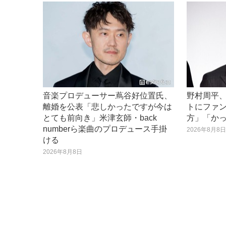
音楽プロデューサー蔦谷好位置氏、
野村周平
離婚を公表「悲しかったですが今は
トにファ
とても前向き」米津玄師・back
方」「か
numberら楽曲のプロデュース手掛
2026年8月8
ける
2026年8月8日