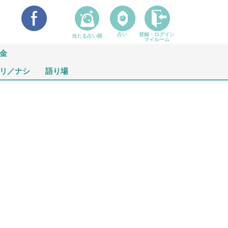
占い
登録・ログイン
当たる占い師
マイルーム
金
リ／ナシ
語り場