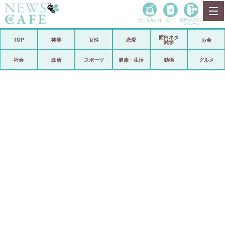
当たる占い師
占い
登録•
ログイン
マイルーム
面白ネタ
ホーム
TOP
芸能
女性
恋愛
お金
雑学
社会
政治
社会
政治
スポーツ
健康・生活
動物
グルメ
経済
海外
芸能
スポーツ
恋愛
ビックリ
コメントポスト
アリ／ナシ
リリース
ショップ
登録・ログイン/マイルーム