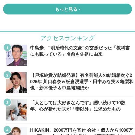
アクセスランキング
中島歩、“明治時代の文豪”の玄孫だった「教科書
にも載っている」名前も先祖に由来
【戸塚純貴が結婚発表】有名芸能人の結婚相次ぐ2
026年 川口春奈＆板倉滉選手・田中みな実＆亀梨和
也・新木優子＆中島裕翔ほか
「人としては大好きなんです」誘い続けて10数
年、心が折れた夫が「妻以外」に求めたもの
HIKAKIN、2000万円を寄付 会社・個人から1000万