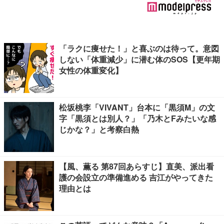
「ラクに痩せた！」と喜ぶのは待って。意図
しない「体重減少」に潜む体のSOS【更年期
女性の体重変化】
松坂桃李「VIVANT」台本に「黒須M」の文
字「黒須とは別人？」「乃木とFみたいな感
じかな？」と考察白熱
【風、薫る 第87回あらすじ】直美、派出看
護の会設立の準備進める 吉江がやってきた
理由とは