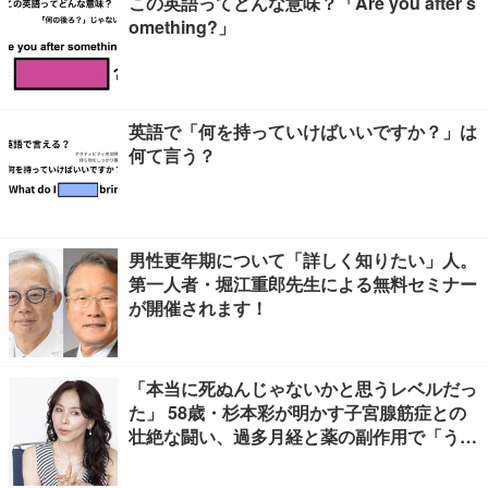
この英語ってどんな意味？「Are you after s
omething?」
英語で「何を持っていけばいいですか？」は
何て言う？
男性更年期について「詳しく知りたい」人。
第一人者・堀江重郎先生による無料セミナー
が開催されます！
「本当に死ぬんじゃないかと思うレベルだっ
た」 58歳・杉本彩が明かす子宮腺筋症との
壮絶な闘い、過多月経と薬の副作用で「うつ
寸前」