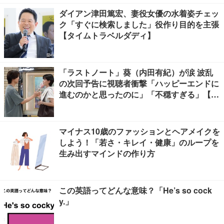
ダイアン津田篤宏、妻役女優の水着姿チェッ
ク「すぐに検索しました」役作り目的を主張
【タイムトラベルダディ】
「ラストノート」葵（内田有紀）が涙 波乱
の次回予告に視聴者衝撃「ハッピーエンドに
進むのかと思ったのに」「不穏すぎる」【ネ
タバレあり】
マイナス10歳のファッションとヘアメイクを
しよう！「若さ・キレイ・健康」のループを
生み出すマインドの作り方
この英語ってどんな意味？「He’s so cock
y.」