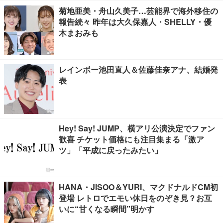
菊地亜美・舟山久美子…芸能界で海外移住の
報告続々 昨年は大久保嘉人・SHELLY・優
木まおみも
レインボー池田直人＆佐藤佳奈アナ、結婚発
表
Hey! Say! JUMP、横アリ公演決定でファン
歓喜 チケット価格にも注目集まる「激ア
ツ」「平成に戻ったみたい」
HANA・JISOO＆YURI、マクドナルドCM初
登場 レトロでエモい休日をのぞき見？お互
いに“甘くなる瞬間”明かす