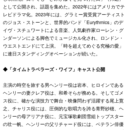
として公開され、話題を集めた。2022年にはアメリカでテ
レビドラマ化。2023年には、グラミー賞受賞アーティスト
のジョス・ストーンと、世界的バンド「Eurythmics」のデ
イヴ・スチュワートによる音楽、人気劇作家ローレン・グ
ンダーソンによる脚色でミュージカル化され、ロンドン・
ウエストエンドにて上演。「時を超えてめぐる究極の愛」
に連日スタンディングオベーションが続いた。
◆「タイムトラベラーズ・ワイフ」キャスト公開
主演の時空を旅する男ヘンリー役は岩本、ヒロインである
ヘンリーの妻クレア役は、和希そらが務める。そしてゴメ
ス役に、確かな演技力で舞台・映像問わず活躍する尾上寛
之、チャリス役には、圧倒的な歌唱力を誇る青野紗穂、ヘ
ンリーの母アリアナ役に、元宝塚歌劇団雪組トップスター
の壮一帆、ヘンリーの父リチャード役には、ベテラン俳優