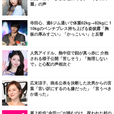
麗」の声
寺田心、週6ジム通いで体重62kg→82kgに 1
10kgのベンチプレス持ち上げる姿披露「胸
板の厚みすごい」「かっこいい」と反響
人気アイドル、熱中症で顔が真っ赤に 介抱
される様子公開「苦しそう」「無理しない
で」と心配の声相次ぐ
広末涼子、病名公表を決断した次男からの言
葉「言い訳にするのも嫌だった」「言うべき
か迷った」
尾上松也“金田一”が挑むのは、呪われた村の