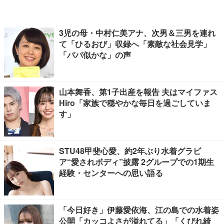
3児の母・中村仁美アナ、次男＆三男を連れ
て「ひるおび」収録へ「素敵な社会見学」
「パパ似かな」の声
山本舞香、第1子出産を報告 夫はマイファス
Hiro「家族で穏やかな毎日を過ごしていま
す」
STU48甲斐心愛、約2年ぶり水着グラビ
ア“愛されボディ”披露 2グループでの1期生
経験・センターへの思い語る
「今日好き」伊藤愛依海、江の島での水着姿
公開「カッコよさが溢れてる」「くびれ綺