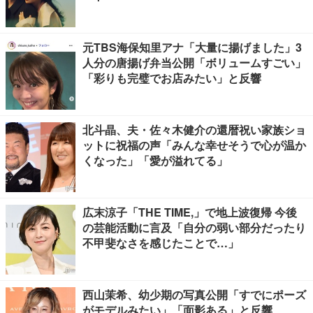
元TBS海保知里アナ「大量に揚げました」3
人分の唐揚げ弁当公開「ボリュームすごい」
「彩りも完璧でお店みたい」と反響
北斗晶、夫・佐々木健介の還暦祝い家族ショ
ットに祝福の声「みんな幸せそうで心が温か
くなった」「愛が溢れてる」
広末涼子「THE TIME,」で地上波復帰 今後
の芸能活動に言及「自分の弱い部分だったり
不甲斐なさを感じたことで…」
西山茉希、幼少期の写真公開「すでにポーズ
がモデルみたい」「面影ある」と反響