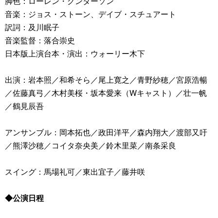
脚色：ローレン・グンダーソン
音楽：ジョス・ストーン、デイブ・スチュアート
訳詞：及川眠子
音楽監督：落合崇史
日本版上演台本・演出：ウォーリー木下
出演：岩本照／和希そら／尾上寛之／青野紗穂／宮原浩暢
／佐藤真弓／木村美桜・坂本愛来（Wキャスト）／壮一帆
／鶴見辰吾
アンサンブル：岡本拓也／政田洋平／森内翔大／渡部又吁
／熊澤沙穂／コイタ奈央美／鈴木里菜／南条采良
スイング：馬場礼可／東出宜子／藤井咲
◆公演日程