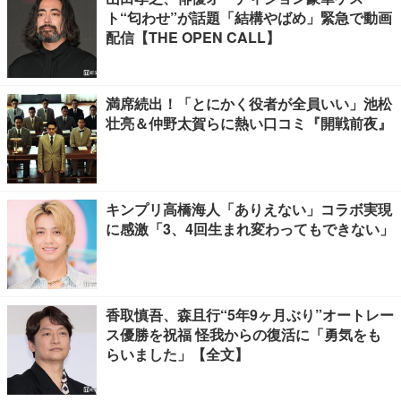
ト“匂わせ”が話題「結構やばめ」緊急で動画
配信【THE OPEN CALL】
満席続出！「とにかく役者が全員いい」池松
壮亮＆仲野太賀らに熱い口コミ『開戦前夜』
キンプリ高橋海人「ありえない」コラボ実現
に感激「3、4回生まれ変わってもできない」
香取慎吾、森且行“5年9ヶ月ぶり”オートレー
ス優勝を祝福 怪我からの復活に「勇気をも
らいました」【全文】