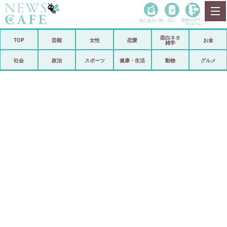
当たる占い師
占い
登録•
ログイン
マイルーム
面白ネタ
ホーム
TOP
芸能
女性
恋愛
お金
雑学
社会
政治
社会
政治
スポーツ
健康・生活
動物
グルメ
経済
海外
芸能
スポーツ
恋愛
ビックリ
コメントポスト
アリ／ナシ
リリース
ショップ
登録・ログイン/マイルーム