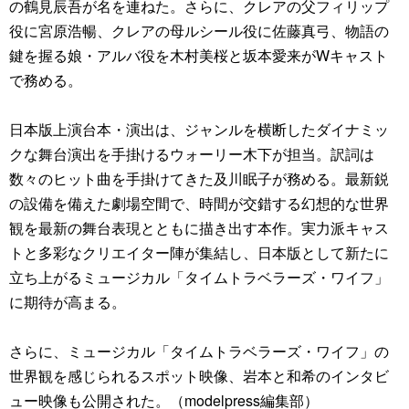
の鶴見辰吾が名を連ねた。さらに、クレアの父フィリップ
役に宮原浩暢、クレアの母ルシール役に佐藤真弓、物語の
鍵を握る娘・アルバ役を木村美桜と坂本愛来がWキャスト
で務める。
日本版上演台本・演出は、ジャンルを横断したダイナミッ
クな舞台演出を手掛けるウォーリー木下が担当。訳詞は
数々のヒット曲を手掛けてきた及川眠子が務める。最新鋭
の設備を備えた劇場空間で、時間が交錯する幻想的な世界
観を最新の舞台表現とともに描き出す本作。実力派キャス
トと多彩なクリエイター陣が集結し、日本版として新たに
立ち上がるミュージカル「タイムトラベラーズ・ワイフ」
に期待が高まる。
さらに、ミュージカル「タイムトラベラーズ・ワイフ」の
世界観を感じられるスポット映像、岩本と和希のインタビ
ュー映像も公開された。（modelpress編集部）