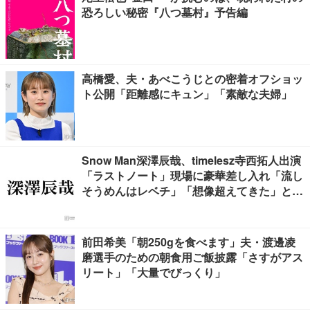
恐ろしい秘密『八つ墓村』予告編
高橋愛、夫・あべこうじとの密着オフショッ
ト公開「距離感にキュン」「素敵な夫婦」
Snow Man深澤辰哉、timelesz寺西拓人出演
「ラストノート」現場に豪華差し入れ「流し
そうめんはレベチ」「想像超えてきた」と絶
賛の声
前田希美「朝250gを食べます」夫・渡邊凌
磨選手のための朝食用ご飯披露「さすがアス
リート」「大量でびっくり」