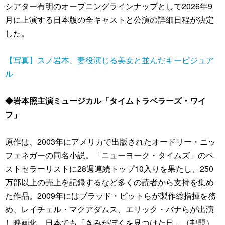
シアター有明のオープニングラインナップとして2026年9
月に上演する日本版の全キャストと公演の詳細日程が決定
した。
【写真】スノ岩本、妻役演じる美女と並んだキービジュア
ル
◆岩本照主演ミュージカル「タイムトラベラーズ・ワイ
フ」
原作は、2003年にアメリカで出版されたオードリー・ニッ
フェネガーの同名小説。「ニューヨーク・タイムズ」のベ
ストセラーリストに28週連続トップ10入りを果たし、250
万部以上の売上を記録するなど多くの読者から支持を集め
た作品。2009年にはブラッド・ピットらが製作総指揮を務
め、レイチェル・マクアダムス、エリック・バナらが出演
し映画化。日本でも「きみがぼくを見つけた日」（邦題）