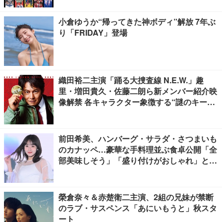
小倉ゆうか“帰ってきた神ボディ”解放 7年ぶ
り「FRIDAY」登場
織田裕二主演「踊る大捜査線 N.E.W.」趣
里・増田貴久・佐藤二朗ら新メンバー紹介映
像解禁 各キャラクター象徴する“謎のキーワ
ード”も
前田希美、ハンバーグ・サラダ・さつまいも
のカナッペ…豪華な手料理並ぶ食卓公開「全
部美味しそう」「盛り付けがおしゃれ」と絶
賛の声
榮倉奈々＆赤楚衛二主演、2組の兄妹が禁断
のラブ・サスペンス「あにいもうと」秋スタ
ート