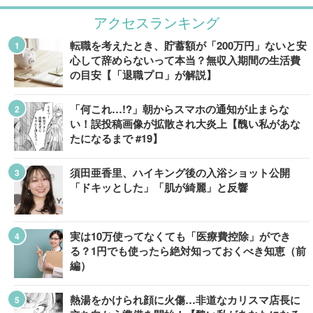
アクセスランキング
転職を考えたとき、貯蓄額が「200万円」ないと安
心して辞めらないって本当？無収入期間の生活費
の目安【「退職プロ」が解説】
「何これ…!?」朝からスマホの通知が止まらな
い！誤投稿画像が拡散され大炎上【醜い私があな
たになるまで #19】
須田亜香里、ハイキング後の入浴ショット公開
「ドキッとした」「肌が綺麗」と反響
実は10万使ってなくても「医療費控除」ができ
る？1円でも使ったら絶対知っておくべき知恵（前
編）
熱湯をかけられ顔に火傷…非道なカリスマ店長に