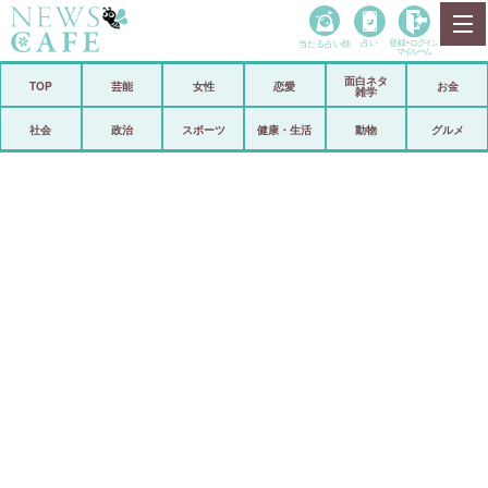
当たる占い師
占い
登録•
ログイン
マイルーム
面白ネタ
ホーム
TOP
芸能
女性
恋愛
お金
雑学
社会
政治
社会
政治
スポーツ
健康・生活
動物
グルメ
経済
海外
芸能
スポーツ
恋愛
ビックリ
コメントポスト
アリ／ナシ
リリース
ショップ
登録・ログイン/マイルーム