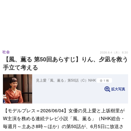
社会
2026.6.4（木） 8:30
【風、薫る 第50回あらすじ】りん、夕凪を救う
手立て考える
見上愛「風、薫る」第50話（C）NHK
全 1 枚
拡大写真
【モデルプレス＝2026/06/04】女優の見上愛と上坂樹里が
W主演を務める連続テレビ小説「風、薫る」（NHK総合・
毎週月～土あさ8時～ほか）の第50話が、6月5日に放送さ