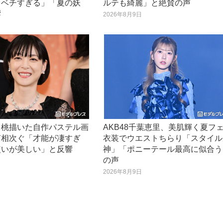
レベチすぎる」「夏の妖
ルテも綺麗」と絶賛の声
響
2026年8月9日
日
、桃描いた自作パステル画
AKB48千葉恵里、美肌輝く夏フ
声相次ぐ「才能が凄すぎ
衣装でウエストちらり「スタイル
使いが美しい」と反響
神」「ポニーテール最高に似合う
の声
日
2026年8月9日