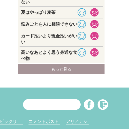
ビックリ
コメントポスト
アリ／ナシ