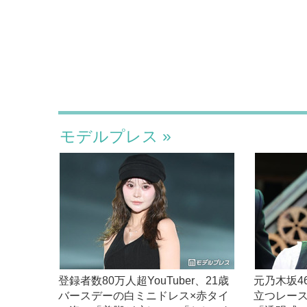
モデルプレス
登録者数80万人超YouTuber、21歳
元乃木坂4
バースデーの白ミニドレス×赤タイ
立つレー