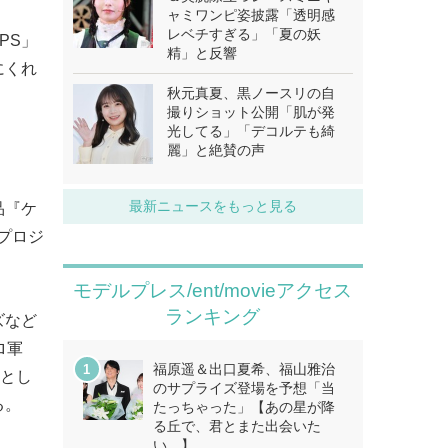
ャミワンピ姿披露「透明感
レベチすぎる」「夏の妖
PS」
精」と反響
にくれ
秋元真夏、黒ノースリの自
撮りショット公開「肌が発
光してる」「デコルテも綺
麗」と絶賛の声
最新ニュースをもっと見る
品『ケ
新プロジ
。
モデルプレス/ent/movieアクセス
ランキング
ズなど
ロ軍
福原遥＆出口夏希、福山雅治
.とし
のサプライズ登場を予想「当
る。
たっちゃった」【あの星が降
る丘で、君とまた出会いた
い。】