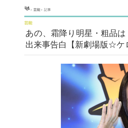
ホーム
›
芸能
›
記事
芸能
あの、霜降り明星・粗品は
出来事告白【新劇場版☆ケ