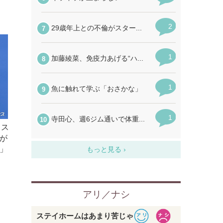
ェス
が
」