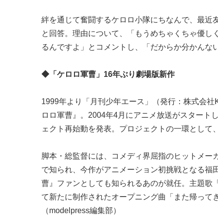
絆を通じて奮闘するケロロ小隊にちなんで、最近友
と回答。理由について、「もうめちゃくちゃ優し
るんですよ」とコメントし、「だからか分かんな
◆「ケロロ軍曹」16年ぶり劇場版新作
1999年より「月刊少年エース」（発行：株式会社
ロロ軍曹』。2004年4月にアニメ放送がスタートし
ェクト再始動を発表。プロジェクトの一環として、2
脚本・総監督には、コメディ界屈指のヒットメー
で知られ、今作がアニメーション初挑戦となる福田
曹』ファンとしても知られるあのが就任。主題歌「貸
て新たに制作されたオープニング曲「また帰って
（modelpress編集部）