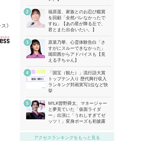
福原遥、家族とのお忍び鑑賞
を回顧「全然バレなかったで
すね」【あの星が降る丘で、
レス》
君とまた出会いたい。】
原菜乃華、心霊体験告白「さ
すがにスルーできなかった」
堀田茜からアドバイスも【見
える子ちゃん】
「国宝（観た）」流行語大賞
トップテン入り 歴代興行収入
ランキング邦画実写1位など快
挙
M!LK曽野舜太、マネージャー
と夢見ていた「仮面ライダ
ー」出演に「うれしすぎてゼ
ッツ！」変身ポーズも初披露
アクセスランキングをもっと見る