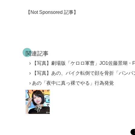
【Not Sponsored 記事】
関連記事
【写真】劇場版「ケロロ軍曹」JO1佐藤景瑚・FA
【写真】あの、バイク転倒で顔を骨折「パンパ
あの「夜中に真っ裸でやる」行為発覚