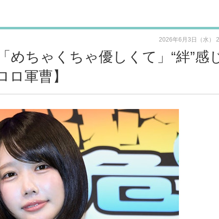
2026年6月3日（水） 
「めちゃくちゃ優しくて」“絆”感
ロロ軍曹】