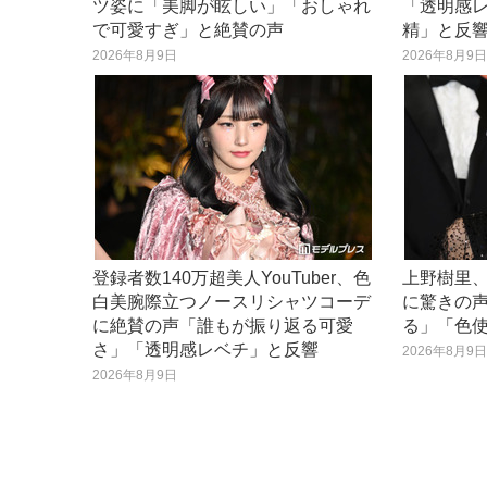
ツ姿に「美脚が眩しい」「おしゃれ
「透明感
で可愛すぎ」と絶賛の声
精」と反
2026年8月9日
2026年8月9
登録者数140万超美人YouTuber、色
上野樹里
白美腕際立つノースリシャツコーデ
に驚きの
に絶賛の声「誰もが振り返る可愛
る」「色
さ」「透明感レベチ」と反響
2026年8月9
2026年8月9日