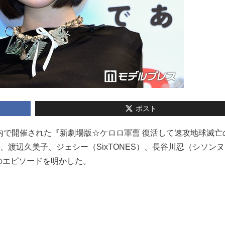
ポスト
日、都内で開催された『新劇場版☆ケロロ軍曹 復活して速攻地球滅
、渡辺久美子、ジェシー（SixTONES）、長谷川忍（シソン
のエピソードを明かした。