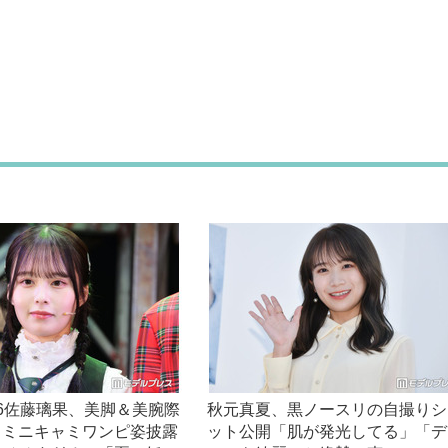
6佐藤璃果、美脚＆美腕際
秋元真夏、黒ノースリの自撮りシ
スミニキャミワンピ姿披露
ット公開「肌が発光してる」「デ