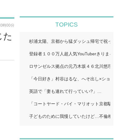
TOPICS
20時00分
じた
杉浦太陽、京都から猛ダッシュ帰宅で祝った夢空ちゃん
登録者１００万人超人気YouTuberきりまる、婚約者と
ロサンゼルス拠点の元乃木坂４６北川悠理、美肌輝くオ
「今日好き」村谷はるな、へそ出し×ショートパンツで
英語で「妻も連れて行っていい?」…
「コートヤード・バイ・マリオット京都駅」…
子どものために我慢していたけど…不倫相手に「離婚し