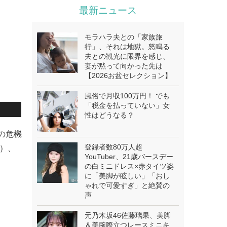
最新ニュース
モラハラ夫との「家族旅
行」、それは地獄。怒鳴る
夫との観光に限界を感じ、
妻が黙って向かった先は
【2026お盆セレクション】
風俗で月収100万円！ でも
「税金を払っていない」女
性はどうなる？
亡の危機
登録者数80万人超
ヌ）、
YouTuber、21歳バースデー
の白ミニドレス×赤タイツ姿
に「美脚が眩しい」「おし
ゃれで可愛すぎ」と絶賛の
声
元乃木坂46佐藤璃果、美脚
＆美腕際立つレースミニキ