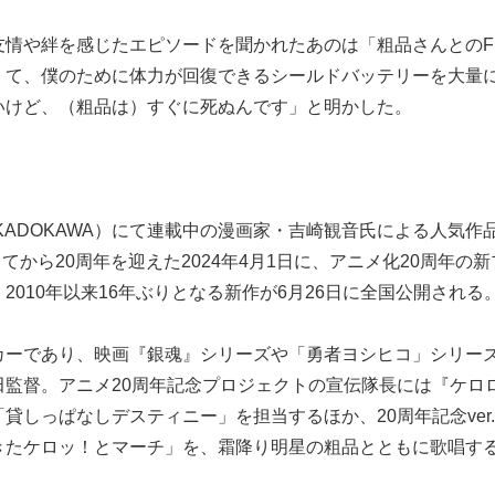
情や絆を感じたエピソードを聞かれたあのは「粗品さんとのF
くて、僕のために体力が回復できるシールドバッテリーを大量
いけど、（粗品は）すぐに死ぬんです」と明かした。
KADOKAWA）にて連載中の漫画家・吉崎観音氏による人気作
てから20周年を迎えた2024年4月1日に、アニメ化20周年の
010年以来16年ぶりとなる新作が6月26日に全国公開される
カーであり、映画『銀魂』シリーズや「勇者ヨシヒコ」シリー
監督。アニメ20周年記念プロジェクトの宣伝隊長には『ケロ
しっぱなしデスティニー」を担当するほか、20周年記念ver
きたケロッ！とマーチ」を、霜降り明星の粗品とともに歌唱す